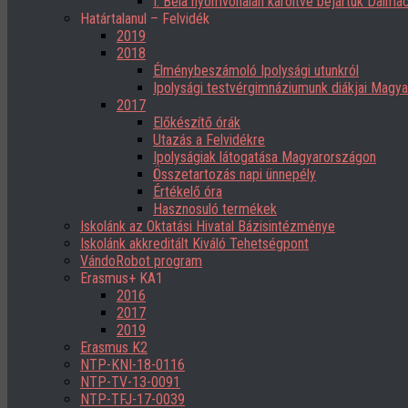
I. Béla nyomvonalán karöltve bejártuk Dalmác
Határtalanul – Felvidék
2019
2018
Élménybeszámoló Ipolysági utunkról
Ipolysági testvérgimnáziumunk diákjai Magy
2017
Előkészítő órák
Utazás a Felvidékre
Ipolyságiak látogatása Magyarországon
Összetartozás napi ünnepély
Értékelő óra
Hasznosuló termékek
Iskolánk az Oktatási Hivatal Bázisintézménye
Iskolánk akkreditált Kiváló Tehetségpont
VándoRobot program
Erasmus+ KA1
2016
2017
2019
Erasmus K2
NTP-KNI-18-0116
NTP-TV-13-0091
NTP-TFJ-17-0039