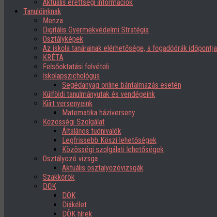
Aktuális érettségi információk
Tanulóinknak
Menza
Digitális Gyermekvédelmi Stratégia
Osztályképek
Az iskola tanárainak elérhetősége, a fogadóórák időpont
KRÉTA
Felsőoktatási felvételi
Iskolapszichológus
Segédanyag online bántalmazás esetén
Külföldi tanulmányutak és vendégeink
Kiírt versenyeink
Matematika háziverseny
Közösségi Szolgálat
Általános tudnivalók
Legfrissebb Köszi lehetőségek
Közösségi szolgálati lehetőségek
Osztályozó vizsga
Aktuális osztalyozóvizsgák
Szakkörök
DÖK
DÖK
Diákélet
DÖK hírek