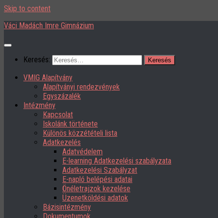
Skip to content
Váci Madách Imre Gimnázium
Keresés:
VMIG Alapítvány
Alapítványi rendezvények
Egyszázalék
Intézmény
Kapcsolat
Iskolánk története
Különös közzétételi lista
Adatkezelés
Adatvédelem
E-learning Adatkezelési szabályzata
Adatkezelési Szabályzat
E-napló belépési adatai
Önéletrajzok kezelése
Üzenetköldési adatok
Bázisintézmény
Dokumentumok