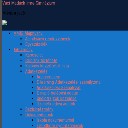
Váci Madách Imre Gimnázium
Miénk a jövő
VMIG Alapítvány
Alapítványi rendezvények
Egyszázalék
Intézmény
Kapcsolat
Iskolánk története
Különös közzétételi lista
Adatkezelés
Adatvédelem
E-learning Adatkezelési szabályzata
Adatkezelési Szabályzat
E-napló belépési adatai
Önéletrajzok kezelése
Üzenetköldési adatok
Bázisintézmény
Dokumentumok
Iskola dokumentumai
Letölthető nyomtatványok