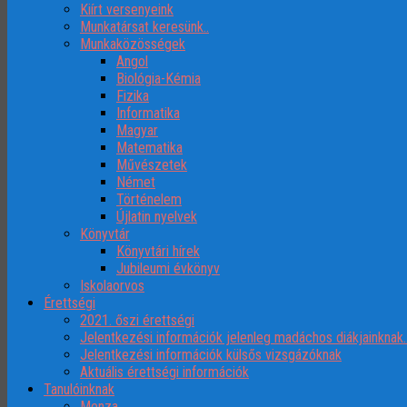
Kiírt versenyeink
Munkatársat keresünk..
Munkaközösségek
Angol
Biológia-Kémia
Fizika
Informatika
Magyar
Matematika
Művészetek
Német
Történelem
Újlatin nyelvek
Könyvtár
Könyvtári hírek
Jubileumi évkönyv
Iskolaorvos
Érettségi
2021. őszi érettségi
Jelentkezési információk jelenleg madáchos diákjainknak
Jelentkezési információk külsős vizsgázóknak
Aktuális érettségi információk
Tanulóinknak
Menza