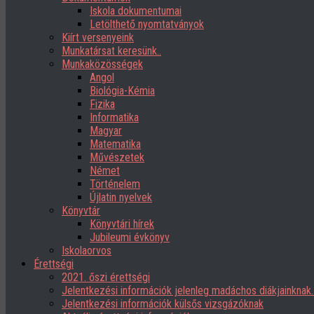
Iskola dokumentumai
Letölthető nyomtatványok
Kiírt versenyeink
Munkatársat keresünk..
Munkaközösségek
Angol
Biológia-Kémia
Fizika
Informatika
Magyar
Matematika
Művészetek
Német
Történelem
Újlatin nyelvek
Könyvtár
Könyvtári hírek
Jubileumi évkönyv
Iskolaorvos
Érettségi
2021. őszi érettségi
Jelentkezési információk jelenleg madáchos diákjainknak
Jelentkezési információk külsős vizsgázóknak