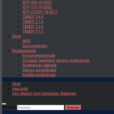
NTP-KNI-19-0074
NTP-TFJ-19-0093
NTP-CSSZP-18-0017
TÁMOP 3.4.4
TÁMOP 3.1.4
TÁMOP 3.2.9
TÁMOP 3.1.5
Sport
MOB
Sporteredmény
Büszkeségeink
Versenyeredmények
Országos tanulmányi verseny eredmények
Eredményes diákjaink
Sikeres öregdiákjaink
Korábbi eredmények
Hírek
Kapcsolat
Váci Madách Imre Gimnázium Alapítvány
Keresés: