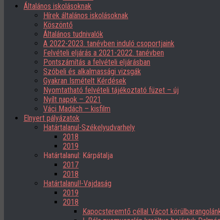
Általános iskolásoknak
Hírek általános iskolásoknak
Köszöntő
Általános tudnivalók
A 2022-2023. tanévben induló csoportjaink
Felvételi eljárás a 2021-2022. tanévben
Pontszámítás a felvételi eljárásban
Szóbeli és alkalmassági vizsgák
Gyakran Ismételt Kérdések
Nyomtatható felvételi tájékoztató füzet – új
Nyílt napok – 2021
Váci Madách – kisfilm
Elnyert pályázatok
Határtalanul-Székelyudvarhely
2018
2019
Határtalanul: Kárpátalja
2017
2018
Határtalanul!-Vajdaság
2019
2018
Kapocsteremtő céllal Vácot körülbarangolán