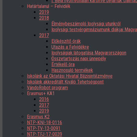
I. Béla nyomvonalán karöltve bejártuk Dalmác
Határtalanul – Felvidék
2019
2018
Élménybeszámoló Ipolysági utunkról
Ipolysági testvérgimnáziumunk diákjai Magy
2017
Előkészítő órák
Utazás a Felvidékre
Ipolyságiak látogatása Magyarországon
Összetartozás napi ünnepély
Értékelő óra
Hasznosuló termékek
Iskolánk az Oktatási Hivatal Bázisintézménye
Iskolánk akkreditált Kiváló Tehetségpont
VándoRobot program
Erasmus+ KA1
2016
2017
2019
Erasmus K2
NTP-KNI-18-0116
NTP-TV-13-0091
NTP-TFJ-17-0039