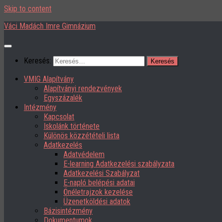
Skip to content
Váci Madách Imre Gimnázium
Keresés:
VMIG Alapítvány
Alapítványi rendezvények
Egyszázalék
Intézmény
Kapcsolat
Iskolánk története
Különös közzétételi lista
Adatkezelés
Adatvédelem
E-learning Adatkezelési szabályzata
Adatkezelési Szabályzat
E-napló belépési adatai
Önéletrajzok kezelése
Üzenetköldési adatok
Bázisintézmény
Dokumentumok