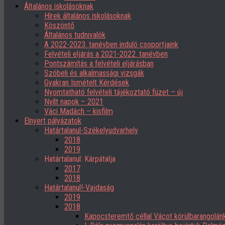
Általános iskolásoknak
Hírek általános iskolásoknak
Köszöntő
Általános tudnivalók
A 2022-2023. tanévben induló csoportjaink
Felvételi eljárás a 2021-2022. tanévben
Pontszámítás a felvételi eljárásban
Szóbeli és alkalmassági vizsgák
Gyakran Ismételt Kérdések
Nyomtatható felvételi tájékoztató füzet – új
Nyílt napok – 2021
Váci Madách – kisfilm
Elnyert pályázatok
Határtalanul-Székelyudvarhely
2018
2019
Határtalanul: Kárpátalja
2017
2018
Határtalanul!-Vajdaság
2019
2018
Kapocsteremtő céllal Vácot körülbarangolán