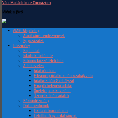
Váci Madách Imre Gimnázium
Miénk a jövő
VMIG Alapítvány
Alapítványi rendezvények
Egyszázalék
Intézmény
Kapcsolat
Iskolánk története
Különös közzétételi lista
Adatkezelés
Adatvédelem
E-learning Adatkezelési szabályzata
Adatkezelési Szabályzat
E-napló belépési adatai
Önéletrajzok kezelése
Üzenetköldési adatok
Bázisintézmény
Dokumentumok
Iskola dokumentumai
Letölthető nyomtatványok