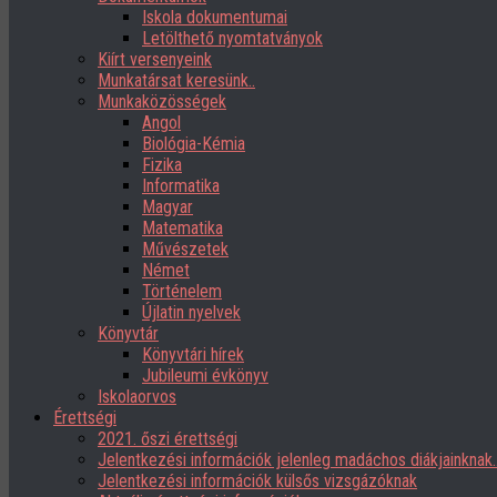
Iskola dokumentumai
Letölthető nyomtatványok
Kiírt versenyeink
Munkatársat keresünk..
Munkaközösségek
Angol
Biológia-Kémia
Fizika
Informatika
Magyar
Matematika
Művészetek
Német
Történelem
Újlatin nyelvek
Könyvtár
Könyvtári hírek
Jubileumi évkönyv
Iskolaorvos
Érettségi
2021. őszi érettségi
Jelentkezési információk jelenleg madáchos diákjainknak
Jelentkezési információk külsős vizsgázóknak