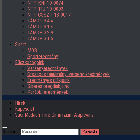
NTP-KNI-19-0074
NTP-TFJ-19-0093
NTP-CSSZP-18-0017
TÁMOP 3.4.4
TÁMOP 3.1.4
TÁMOP 3.2.9
TÁMOP 3.1.5
Sport
MOB
Sporteredmény
Büszkeségeink
Versenyeredmények
Országos tanulmányi verseny eredmények
Eredményes diákjaink
Sikeres öregdiákjaink
Korábbi eredmények
Hírek
Kapcsolat
Váci Madách Imre Gimnázium Alapítvány
Keresés: