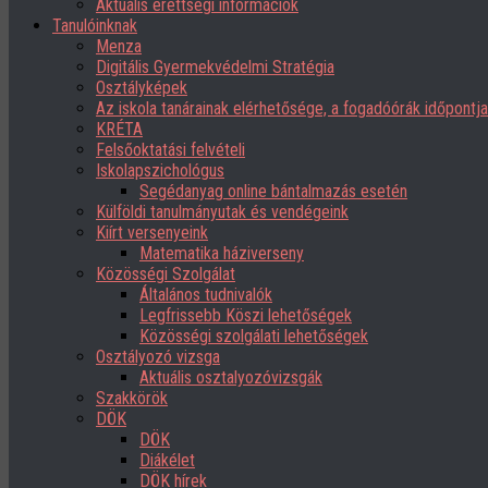
Aktuális érettségi információk
Tanulóinknak
Menza
Digitális Gyermekvédelmi Stratégia
Osztályképek
Az iskola tanárainak elérhetősége, a fogadóórák időpont
KRÉTA
Felsőoktatási felvételi
Iskolapszichológus
Segédanyag online bántalmazás esetén
Külföldi tanulmányutak és vendégeink
Kiírt versenyeink
Matematika háziverseny
Közösségi Szolgálat
Általános tudnivalók
Legfrissebb Köszi lehetőségek
Közösségi szolgálati lehetőségek
Osztályozó vizsga
Aktuális osztalyozóvizsgák
Szakkörök
DÖK
DÖK
Diákélet
DÖK hírek