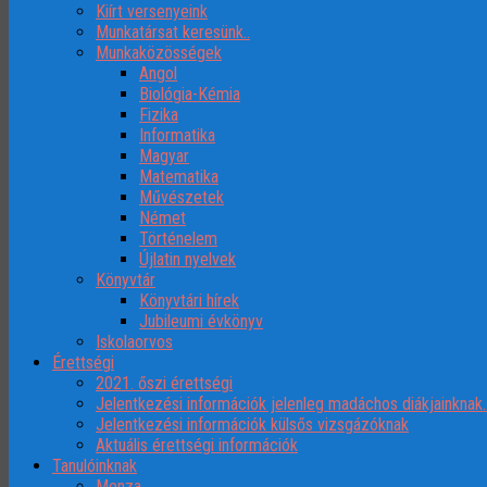
Kiírt versenyeink
Munkatársat keresünk..
Munkaközösségek
Angol
Biológia-Kémia
Fizika
Informatika
Magyar
Matematika
Művészetek
Német
Történelem
Újlatin nyelvek
Könyvtár
Könyvtári hírek
Jubileumi évkönyv
Iskolaorvos
Érettségi
2021. őszi érettségi
Jelentkezési információk jelenleg madáchos diákjainknak
Jelentkezési információk külsős vizsgázóknak
Aktuális érettségi információk
Tanulóinknak
Menza