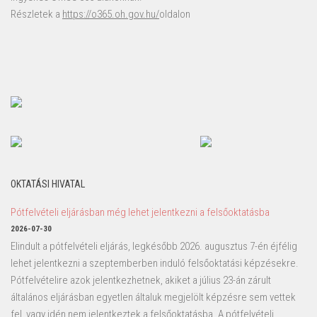
Részletek a
https://o365.oh.gov.hu/
oldalon
OKTATÁSI HIVATAL
Pótfelvételi eljárásban még lehet jelentkezni a felsőoktatásba
2026-07-30
Elindult a pótfelvételi eljárás, legkésőbb 2026. augusztus 7-én éjfélig
lehet jelentkezni a szeptemberben induló felsőoktatási képzésekre.
Pótfelvételire azok jelentkezhetnek, akiket a július 23-án zárult
általános eljárásban egyetlen általuk megjelölt képzésre sem vettek
fel, vagy idén nem jelentkeztek a felsőoktatásba. A pótfelvételi