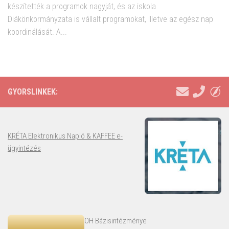
készítették a programok nagyját, és az iskola
Diákönkormányzata is vállalt programokat, illetve az egész nap
koordinálását. A...
GYORSLINKEK:
KRÉTA Elektronikus Napló & KAFFEE e-
ügyintézés
OH Bázisintézménye