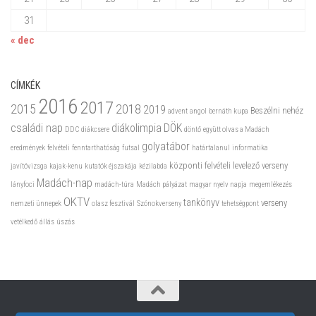
31
« dec
CÍMKÉK
2016
2017
2015
2018
2019
Beszélni nehéz
advent
angol
bernáth kupa
családi nap
diákolimpia
DÖK
DDC
diákcsere
döntő
együtt olvas a Madách
golyatábor
eredmények
felvételi
fenntarthatóság
futsal
határtalanul
informatika
központi felvételi
levelező verseny
javítóvizsga
kajak-kenu
kutatók éjszakája
kézilabda
Madách-nap
lányfoci
madách-túra
Madách pályázat
magyar nyelv napja
megemlékezés
OKTV
tankönyv
verseny
nemzeti ünnepek
olasz fesztivál
Szónokverseny
tehetségpont
vetélkedő
állás
úszás