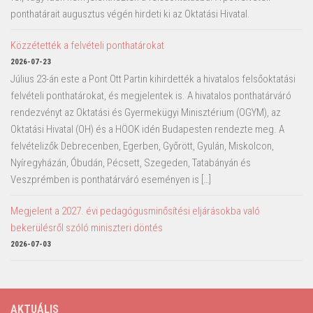
ponthatárait augusztus végén hirdeti ki az Oktatási Hivatal.
Közzétették a felvételi ponthatárokat
2026-07-23
Július 23-án este a Pont Ott Partin kihirdették a hivatalos felsőoktatási
felvételi ponthatárokat, és megjelentek is. A hivatalos ponthatárváró
rendezvényt az Oktatási és Gyermekügyi Minisztérium (OGYM), az
Oktatási Hivatal (OH) és a HÖOK idén Budapesten rendezte meg. A
felvételizők Debrecenben, Egerben, Győrött, Gyulán, Miskolcon,
Nyíregyházán, Óbudán, Pécsett, Szegeden, Tatabányán és
Veszprémben is ponthatárváró eseményen is […]
Megjelent a 2027. évi pedagógusminősítési eljárásokba való
bekerülésről szóló miniszteri döntés
2026-07-03
AKTUÁLIS