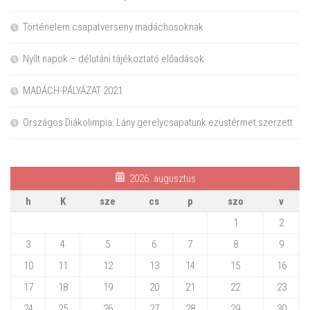
Történelem csapatverseny madáchosoknak
Nyílt napok – délutáni tájékoztató előadások
MADÁCH-PÁLYÁZAT 2021
Országos Diákolimpia: Lány gerelycsapatunk ezüstérmet szerzett
2026. augusztus
h
K
sze
cs
p
szo
v
1
2
3
4
5
6
7
8
9
10
11
12
13
14
15
16
17
18
19
20
21
22
23
24
25
26
27
28
29
30