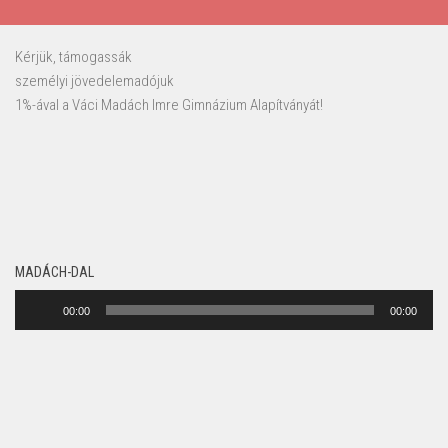
Kérjük, támogassák
személyi jövedelemadójuk
1%-ával a Váci Madách Imre Gimnázium Alapítványát!
MADÁCH-DAL
Audió
00:00
00:00
lejátszó