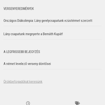
VERSENYEREDMÉNYEK
Országos Diákolimpia: Lány gerelycsapatunk ezüstérmet szerzett
Lány csapatunk megnyerte a Bernáth Kupát!
A LEGFRISSEBB BEJEGYZÉS
A német levelező verseny döntősei
Örökbefogadókat keresünk