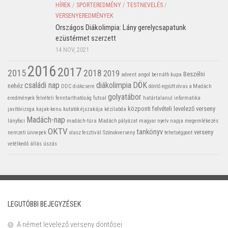
HÍREK
/
SPORTEREDMÉNY
/
TESTNEVELÉS
/
VERSENYEREDMÉNYEK
Országos Diákolimpia: Lány gerelycsapatunk
ezüstérmet szerzett
14 NOV, 2021
2016
2017
2015
2018
2019
Beszélni
advent
angol
bernáth kupa
családi nap
diákolimpia
DÖK
nehéz
DDC
diákcsere
döntő
együtt olvas a Madách
golyatábor
eredmények
felvételi
fenntarthatóság
futsal
határtalanul
informatika
központi felvételi
levelező verseny
javítóvizsga
kajak-kenu
kutatók éjszakája
kézilabda
Madách-nap
lányfoci
madách-túra
Madách pályázat
magyar nyelv napja
megemlékezés
OKTV
tankönyv
verseny
nemzeti ünnepek
olasz fesztivál
Szónokverseny
tehetségpont
vetélkedő
állás
úszás
LEGUTÓBBI BEJEGYZÉSEK
A német levelező verseny döntősei