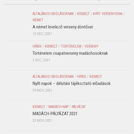
ÁLTALÁNOS ISKOLÁSOKNAK
/
KIEMELT
/
KIÍRT VERSENYEINK
/
NÉMET
A német levelező verseny döntősei
13 DEC, 2021
HÍREK
/
KIEMELT
/
TÖRTÉNELEM
/
VERSENY
Történelem csapatverseny madáchosoknak
2 DEC, 2021
ÁLTALÁNOS ISKOLÁSOKNAK
/
HÍREK
/
KIEMELT
Nyílt napok – délutáni tájékoztató előadások
29 NOV, 2021
KIEMELT
/
MADÁCH-NAP
/
PÁLYÁZAT
MADÁCH-PÁLYÁZAT 2021
23 NOV, 2021