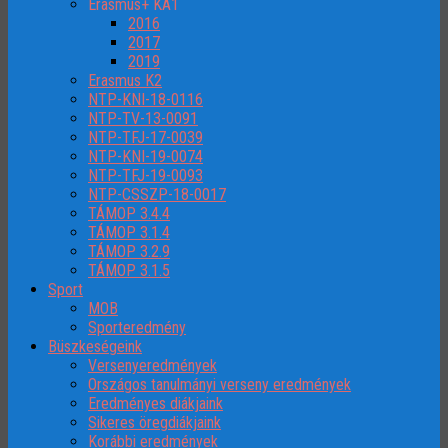
Erasmus+ KA1
2016
2017
2019
Erasmus K2
NTP-KNI-18-0116
NTP-TV-13-0091
NTP-TFJ-17-0039
NTP-KNI-19-0074
NTP-TFJ-19-0093
NTP-CSSZP-18-0017
TÁMOP 3.4.4
TÁMOP 3.1.4
TÁMOP 3.2.9
TÁMOP 3.1.5
Sport
MOB
Sporteredmény
Büszkeségeink
Versenyeredmények
Országos tanulmányi verseny eredmények
Eredményes diákjaink
Sikeres öregdiákjaink
Korábbi eredmények