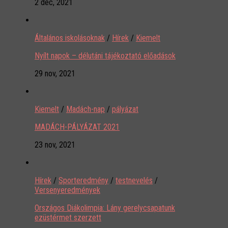
2 dec, 2021
Általános iskolásoknak
/
Hírek
/
Kiemelt
Nyílt napok – délutáni tájékoztató előadások
29 nov, 2021
Kiemelt
/
Madách-nap
/
pályázat
MADÁCH-PÁLYÁZAT 2021
23 nov, 2021
Hírek
/
Sporteredmény
/
testnevelés
/
Versenyeredmények
Országos Diákolimpia: Lány gerelycsapatunk
ezüstérmet szerzett