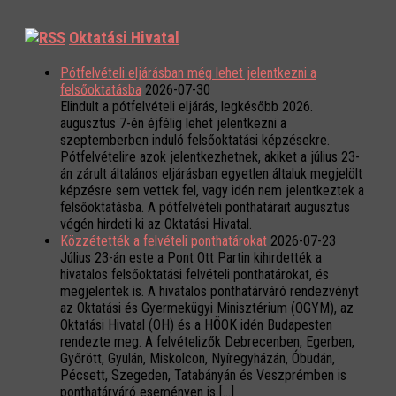
Oktatási Hivatal
Pótfelvételi eljárásban még lehet jelentkezni a
felsőoktatásba
2026-07-30
Elindult a pótfelvételi eljárás, legkésőbb 2026.
augusztus 7-én éjfélig lehet jelentkezni a
szeptemberben induló felsőoktatási képzésekre.
Pótfelvételire azok jelentkezhetnek, akiket a július 23-
án zárult általános eljárásban egyetlen általuk megjelölt
képzésre sem vettek fel, vagy idén nem jelentkeztek a
felsőoktatásba. A pótfelvételi ponthatárait augusztus
végén hirdeti ki az Oktatási Hivatal.
Közzétették a felvételi ponthatárokat
2026-07-23
Július 23-án este a Pont Ott Partin kihirdették a
hivatalos felsőoktatási felvételi ponthatárokat, és
megjelentek is. A hivatalos ponthatárváró rendezvényt
az Oktatási és Gyermekügyi Minisztérium (OGYM), az
Oktatási Hivatal (OH) és a HÖOK idén Budapesten
rendezte meg. A felvételizők Debrecenben, Egerben,
Győrött, Gyulán, Miskolcon, Nyíregyházán, Óbudán,
Pécsett, Szegeden, Tatabányán és Veszprémben is
ponthatárváró eseményen is […]