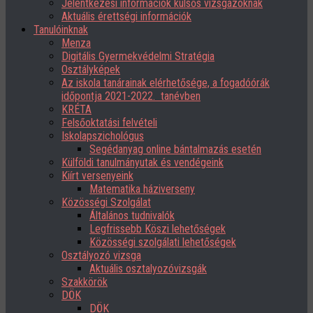
Jelentkezési információk külsős vizsgázóknak
Aktuális érettségi információk
Tanulóinknak
Menza
Digitális Gyermekvédelmi Stratégia
Osztályképek
Az iskola tanárainak elérhetősége, a fogadóórák
időpontja 2021-2022. tanévben
KRÉTA
Felsőoktatási felvételi
Iskolapszichológus
Segédanyag online bántalmazás esetén
Külföldi tanulmányutak és vendégeink
Kiírt versenyeink
Matematika háziverseny
Közösségi Szolgálat
Általános tudnivalók
Legfrissebb Köszi lehetőségek
Közösségi szolgálati lehetőségek
Osztályozó vizsga
Aktuális osztalyozóvizsgák
Szakkörök
DÖK
DÖK