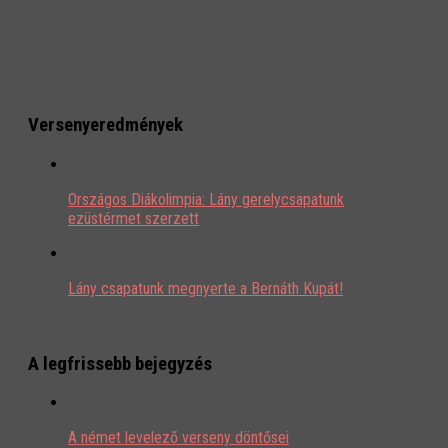
Versenyeredmények
Országos Diákolimpia: Lány gerelycsapatunk
ezüstérmet szerzett
Lány csapatunk megnyerte a Bernáth Kupát!
A legfrissebb bejegyzés
A német levelező verseny döntősei