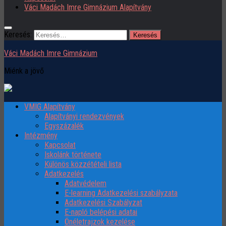
Váci Madách Imre Gimnázium Alapítvány
Keresés:
Váci Madách Imre Gimnázium
Miénk a jövő
VMIG Alapítvány
Alapítványi rendezvények
Egyszázalék
Intézmény
Kapcsolat
Iskolánk története
Különös közzétételi lista
Adatkezelés
Adatvédelem
E-learning Adatkezelési szabályzata
Adatkezelési Szabályzat
E-napló belépési adatai
Önéletrajzok kezelése