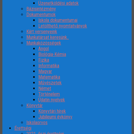
Üzenetköldési adatok
Bázisintézmény
Dokumentumok
Iskola dokumentumai
Letölthető nyomtatványok
Kiírt versenyeink
Munkatársat keresünk..
Munkaközösségek
Angol
Biológia-Kémia
Fizika
Informatika
Magyar
Matematika
Művészetek
Német
Történelem
Újlatin nyelvek
Könyvtár
Könyvtári hírek
Jubileumi évkönyv
Iskolaorvos
Érettségi
2021. őszi érettségi