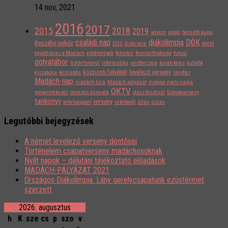
14 nov, 2021
2016
2017
2015
2018
2019
advent
angol
bernáth kupa
családi nap
diákolimpia
DÖK
Beszélni nehéz
DDC
diákcsere
döntő
együtt olvas a Madách
eredmények
felvételi
fenntarthatóság
futsal
golyatábor
határtalanul
informatika
javítóvizsga
kajak-kenu
kutatók
központi felvételi
levelező verseny
éjszakája
kézilabda
lányfoci
Madách-nap
madách-túra
Madách pályázat
magyar nyelv napja
OKTV
megemlékezés
nemzeti ünnepek
olasz fesztivál
Szónokverseny
tankönyv
verseny
tehetségpont
vetélkedő
állás
úszás
Legutóbbi bejegyzések
A német levelező verseny döntősei
Történelem csapatverseny madáchosoknak
Nyílt napok – délutáni tájékoztató előadások
MADÁCH-PÁLYÁZAT 2021
Országos Diákolimpia: Lány gerelycsapatunk ezüstérmet
szerzett
2026. augusztus
h
K
sze
cs
p
szo
v