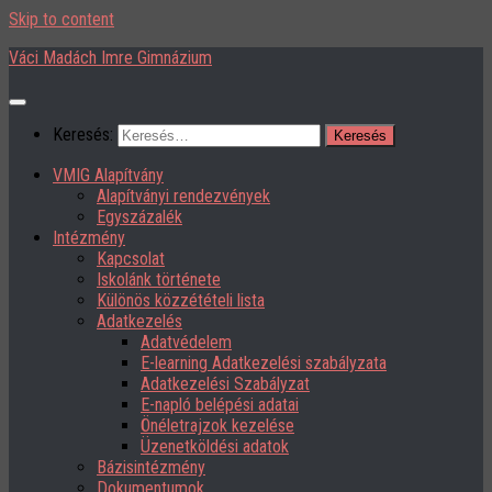
Skip to content
Váci Madách Imre Gimnázium
Keresés:
VMIG Alapítvány
Alapítványi rendezvények
Egyszázalék
Intézmény
Kapcsolat
Iskolánk története
Különös közzétételi lista
Adatkezelés
Adatvédelem
E-learning Adatkezelési szabályzata
Adatkezelési Szabályzat
E-napló belépési adatai
Önéletrajzok kezelése
Üzenetköldési adatok
Bázisintézmény
Dokumentumok