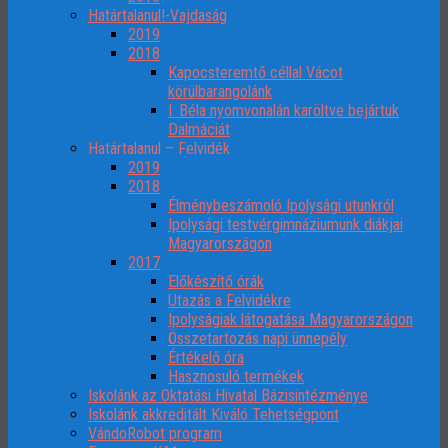
Határtalanul!-Vajdaság
2019
2018
Kapocsteremtő céllal Vácot
körülbarangolánk
I. Béla nyomvonalán karöltve bejártuk
Dalmáciát
Határtalanul – Felvidék
2019
2018
Élménybeszámoló Ipolysági utunkról
Ipolysági testvérgimnáziumunk diákjai
Magyarországon
2017
Előkészítő órák
Utazás a Felvidékre
Ipolyságiak látogatása Magyarországon
Összetartozás napi ünnepély
Értékelő óra
Hasznosuló termékek
Iskolánk az Oktatási Hivatal Bázisintézménye
Iskolánk akkreditált Kiváló Tehetségpont
VándoRobot program