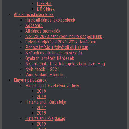
Diákélet
DÖK hírek
Általános iskolásoknak
Hírek általános iskolásoknak
Köszöntő
Általános tudnivalók
A 2022-2023. tanévben induló csoportjaink
Felvételi eljárás a 2021-2022. tanévben
Pontszámítás a felvételi eljárásban
Szóbeli és alkalmassági vizsgák
Gyakran Ismételt Kérdések
Nyomtatható felvételi tájékoztató füzet – új
Nyílt napok – 2021
Váci Madách – kisfilm
Elnyert pályázatok
Határtalanul-Székelyudvarhely
2018
2019
Határtalanul: Kárpátalja
2017
2018
Határtalanul!-Vajdaság
2019