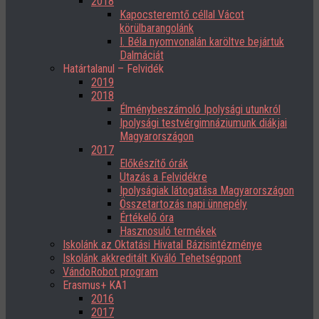
2018
Kapocsteremtő céllal Vácot
körülbarangolánk
I. Béla nyomvonalán karöltve bejártuk
Dalmáciát
Határtalanul – Felvidék
2019
2018
Élménybeszámoló Ipolysági utunkról
Ipolysági testvérgimnáziumunk diákjai
Magyarországon
2017
Előkészítő órák
Utazás a Felvidékre
Ipolyságiak látogatása Magyarországon
Összetartozás napi ünnepély
Értékelő óra
Hasznosuló termékek
Iskolánk az Oktatási Hivatal Bázisintézménye
Iskolánk akkreditált Kiváló Tehetségpont
VándoRobot program
Erasmus+ KA1
2016
2017