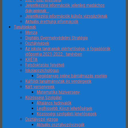
Jelentkezési információk jelenleg madáchos
diákjainknak…
Jelentkezési információk külsős vizsgázóknak
Aktuális érettségi információk
Tanulóinknak
Menza
Digitális Gyermekvédelmi Stratégia
Osztályképek
Az iskola tanárainak elérhetősége, a fogadóórák
időpontja 2021-2022. tanévben
KRÉTA
Felsőoktatási felvételi
Iskolapszichológus
Segédanyag online bántalmazás esetén
Külföldi tanulmányutak és vendégeink
Kiírt versenyeink
Matematika háziverseny
Közösségi Szolgálat
Általános tudnivalók
Legfrissebb Köszi lehetőségek
Közösségi szolgálati lehetőségek
Osztályozó vizsga
Aktuális osztalyozóvizsgák