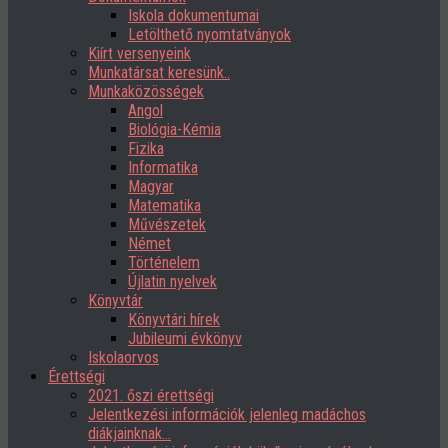
Iskola dokumentumai
Letölthető nyomtatványok
Kiírt versenyeink
Munkatársat keresünk..
Munkaközösségek
Angol
Biológia-Kémia
Fizika
Informatika
Magyar
Matematika
Művészetek
Német
Történelem
Újlatin nyelvek
Könyvtár
Könyvtári hírek
Jubileumi évkönyv
Iskolaorvos
Érettségi
2021. őszi érettségi
Jelentkezési információk jelenleg madáchos
diákjainknak…