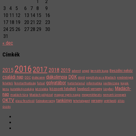
1
2
3
4
5
6
7
8
9
10
11
12
13
14
15
16
17
18
19
20
21
22
23
24
25
26
27
28
29
30
31
« dec
Címkék
2016
2017
2015
2018
2019
Beszélni nehéz
advent
angol
bernáth kupa
családi nap
diákolimpia
DÖK
DDC
diákcsere
döntő
együtt olvas a Madách
eredmények
golyatábor
felvételi
fenntarthatóság
futsal
határtalanul
informatika
javítóvizsga
kajak-
Madách-
központi felvételi
levelező verseny
kenu
kutatók éjszakája
kézilabda
lányfoci
nap
madách-túra
Madách pályázat
magyar nyelv napja
megemlékezés
nemzeti ünnepek
OKTV
tankönyv
verseny
olasz fesztivál
Szónokverseny
tehetségpont
vetélkedő
állás
úszás