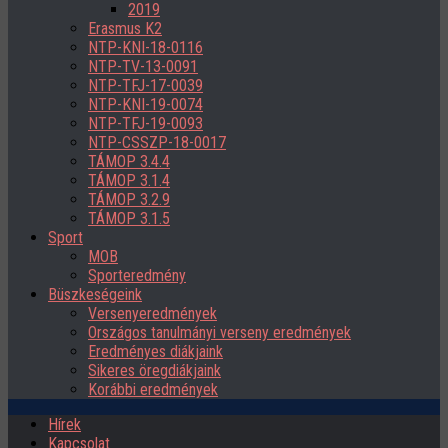
2019
Erasmus K2
NTP-KNI-18-0116
NTP-TV-13-0091
NTP-TFJ-17-0039
NTP-KNI-19-0074
NTP-TFJ-19-0093
NTP-CSSZP-18-0017
TÁMOP 3.4.4
TÁMOP 3.1.4
TÁMOP 3.2.9
TÁMOP 3.1.5
Sport
MOB
Sporteredmény
Büszkeségeink
Versenyeredmények
Országos tanulmányi verseny eredmények
Eredményes diákjaink
Sikeres öregdiákjaink
Korábbi eredmények
Hírek
Kapcsolat