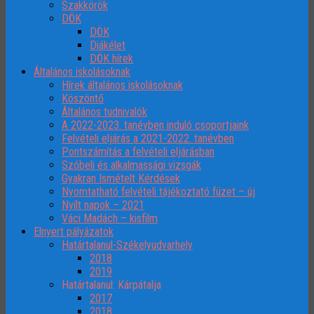
Szakkörök
DÖK
DÖK
Diákélet
DÖK hírek
Általános iskolásoknak
Hírek általános iskolásoknak
Köszöntő
Általános tudnivalók
A 2022-2023. tanévben induló csoportjaink
Felvételi eljárás a 2021-2022. tanévben
Pontszámítás a felvételi eljárásban
Szóbeli és alkalmassági vizsgák
Gyakran Ismételt Kérdések
Nyomtatható felvételi tájékoztató füzet – új
Nyílt napok – 2021
Váci Madách – kisfilm
Elnyert pályázatok
Határtalanul-Székelyudvarhely
2018
2019
Határtalanul: Kárpátalja
2017
2018