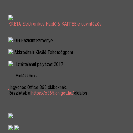
KRÉTA Elektronikus Napló & KAFFEE e-ügyintézés
OH Bázisintézménye
Akkreditált Kiváló Tehetségpont
Határtalanul pályázat 2017
Emlékkönyv
Ingyenes Office 365 diákoknak.
Részletek a
https://o365.oh.gov.hu/
oldalon