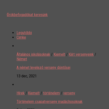
Örökbefogadókat keresünk
Legutóbbi
Cimke
Általános iskolásoknak
/
Kiemelt
/
Kiírt versenyeink
/
Német
A német levelező verseny döntősei
13 dec, 2021
Hírek
/
Kiemelt
/
történelem
/
verseny
Történelem csapatverseny madáchosoknak