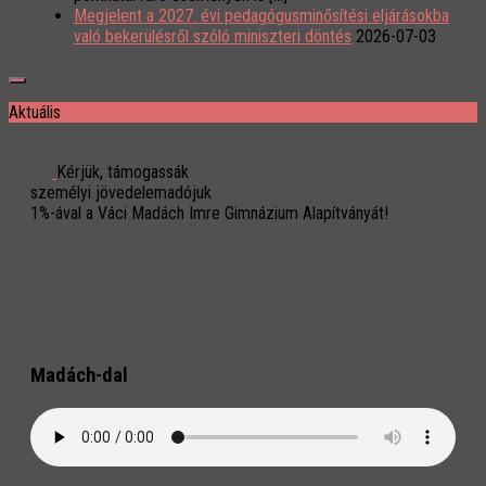
Megjelent a 2027. évi pedagógusminősítési eljárásokba
való bekerülésről szóló miniszteri döntés
2026-07-03
Aktuális
Kérjük, támogassák
személyi jövedelemadójuk
1%-ával a Váci Madách Imre Gimnázium Alapítványát!
Madách-dal