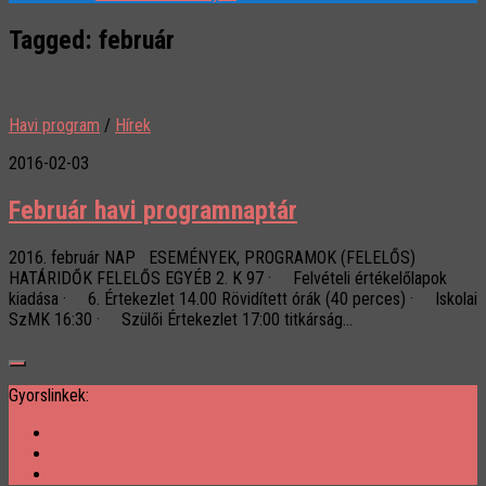
Tagged:
február
Havi program
/
Hírek
2016-02-03
Február havi programnaptár
2016. február NAP ESEMÉNYEK, PROGRAMOK (FELELŐS)
HATÁRIDŐK FELELŐS EGYÉB 2. K 97 · Felvételi értékelőlapok
kiadása · 6. Értekezlet 14.00 Rövidített órák (40 perces) · Iskolai
SzMK 16:30 · Szülői Értekezlet 17:00 titkárság...
Gyorslinkek: