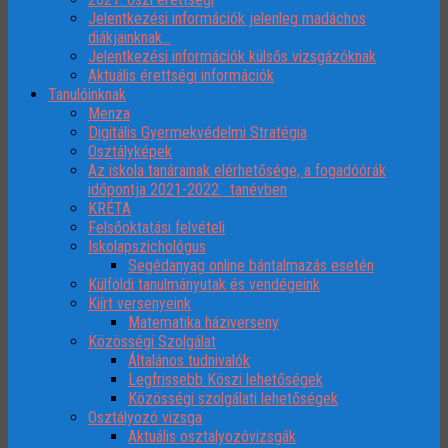
Jelentkezési információk jelenleg madáchos
diákjainknak…
Jelentkezési információk külsős vizsgázóknak
Aktuális érettségi információk
Tanulóinknak
Menza
Digitális Gyermekvédelmi Stratégia
Osztályképek
Az iskola tanárainak elérhetősége, a fogadóórák
időpontja 2021-2022. tanévben
KRÉTA
Felsőoktatási felvételi
Iskolapszichológus
Segédanyag online bántalmazás esetén
Külföldi tanulmányutak és vendégeink
Kiírt versenyeink
Matematika háziverseny
Közösségi Szolgálat
Általános tudnivalók
Legfrissebb Köszi lehetőségek
Közösségi szolgálati lehetőségek
Osztályozó vizsga
Aktuális osztalyozóvizsgák