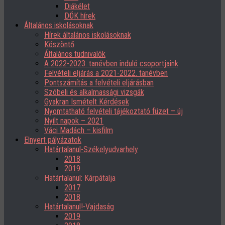
Diákélet
DÖK hírek
Általános iskolásoknak
Hírek általános iskolásoknak
Köszöntő
Általános tudnivalók
A 2022-2023. tanévben induló csoportjaink
Felvételi eljárás a 2021-2022. tanévben
Pontszámítás a felvételi eljárásban
Szóbeli és alkalmassági vizsgák
Gyakran Ismételt Kérdések
Nyomtatható felvételi tájékoztató füzet – új
Nyílt napok – 2021
Váci Madách – kisfilm
Elnyert pályázatok
Határtalanul-Székelyudvarhely
2018
2019
Határtalanul: Kárpátalja
2017
2018
Határtalanul!-Vajdaság
2019