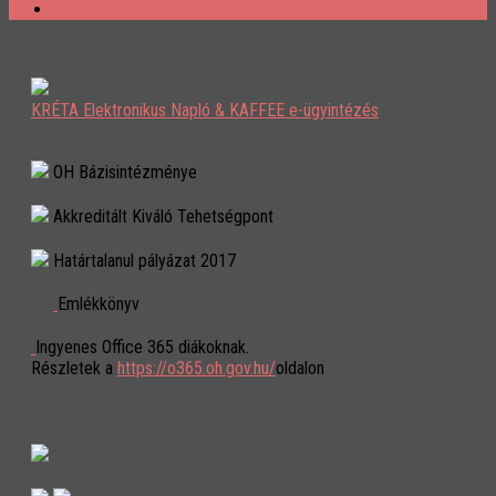
KRÉTA Elektronikus Napló & KAFFEE e-ügyintézés
OH Bázisintézménye
Akkreditált Kiváló Tehetségpont
Határtalanul pályázat 2017
Emlékkönyv
Ingyenes Office 365 diákoknak.
Részletek a
https://o365.oh.gov.hu/
oldalon