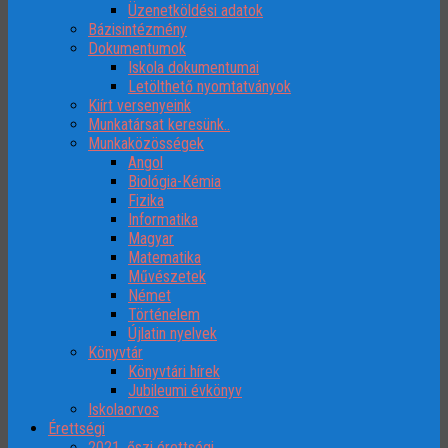
Üzenetköldési adatok
Bázisintézmény
Dokumentumok
Iskola dokumentumai
Letölthető nyomtatványok
Kiírt versenyeink
Munkatársat keresünk..
Munkaközösségek
Angol
Biológia-Kémia
Fizika
Informatika
Magyar
Matematika
Művészetek
Német
Történelem
Újlatin nyelvek
Könyvtár
Könyvtári hírek
Jubileumi évkönyv
Iskolaorvos
Érettségi
2021. őszi érettségi