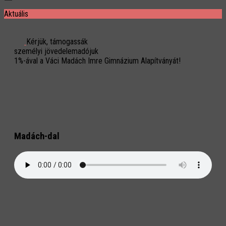
Aktuális
Kérjük, támogassák
személyi jövedelemadójuk
1%-ával a Váci Madách Imre Gimnázium Alapítványát!
Madách-dal