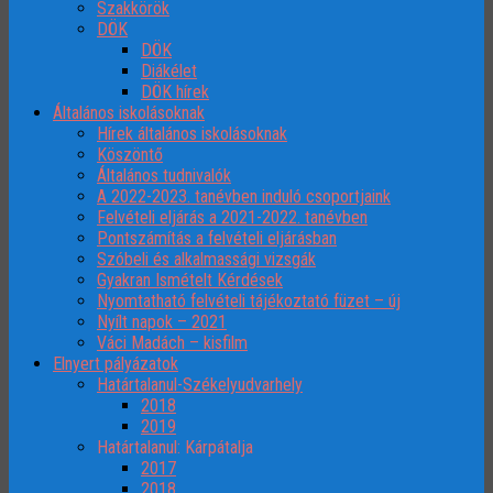
Szakkörök
DÖK
DÖK
Diákélet
DÖK hírek
Általános iskolásoknak
Hírek általános iskolásoknak
Köszöntő
Általános tudnivalók
A 2022-2023. tanévben induló csoportjaink
Felvételi eljárás a 2021-2022. tanévben
Pontszámítás a felvételi eljárásban
Szóbeli és alkalmassági vizsgák
Gyakran Ismételt Kérdések
Nyomtatható felvételi tájékoztató füzet – új
Nyílt napok – 2021
Váci Madách – kisfilm
Elnyert pályázatok
Határtalanul-Székelyudvarhely
2018
2019
Határtalanul: Kárpátalja
2017
2018