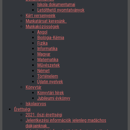
Iskola dokumentumai
Letölthető nyomtatványok
Kiírt versenyeink
Munkatársat keresünk..
Munkaközösségek
Angol
Biológia-Kémia
Fizika
Informatika
Magyar
Matematika
Művészetek
Német
Történelem
Újlatin nyelvek
Könyvtár
Könyvtári hírek
Jubileumi évkönyv
Iskolaorvos
Érettségi
2021. őszi érettségi
Jelentkezési információk jelenleg madáchos
diákjainknak…