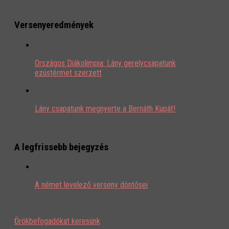
Versenyeredmények
Országos Diákolimpia: Lány gerelycsapatunk
ezüstérmet szerzett
Lány csapatunk megnyerte a Bernáth Kupát!
A legfrissebb bejegyzés
A német levelező verseny döntősei
Örökbefogadókat keresünk