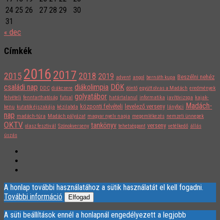
24
25
26
27
28
29
30
31
« dec
Címkék
2016
2017
2015
2018
2019
Beszélni nehéz
advent
angol
bernáth kupa
családi nap
diákolimpia
DÖK
DDC
diákcsere
döntő
együtt olvas a Madách
eredmények
golyatábor
felvételi
fenntarthatóság
futsal
határtalanul
informatika
javítóvizsga
kajak-
Madách-
központi felvételi
levelező verseny
kenu
kutatók éjszakája
kézilabda
lányfoci
nap
madách-túra
Madách pályázat
magyar nyelv napja
megemlékezés
nemzeti ünnepek
OKTV
tankönyv
verseny
olasz fesztivál
Szónokverseny
tehetségpont
vetélkedő
állás
úszás
A honlap további használatához a sütik használatát el kell fogadni.
További információ
Elfogad
A süti beállítások ennél a honlapnál engedélyezett a legjobb