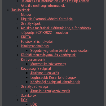
Jelentkezési információk külsős vizsgázóknak
Aktuális érettségi információk
Tanulóinknak
Menza
Digitális Gyermekvédelmi Stratégia
Osztályképek
Az iskola tanárainak elérhetősége, a fogadóórák
időpontja 2021-2022. tanévben
KRÉTA
Felsőoktatási felvételi
Iskolapszichológus
Segédanyag online bántalmazás esetén
Külföldi tanulmányutak és vendégeink
Kiírt versenyeink
Matematika háziverseny
Közösségi Szolgálat
Általános tudnivalók
Legfrissebb Köszi lehetőségek
Közösségi szolgálati lehetőségek
Osztályozó vizsga
Aktuális osztalyozóvizsgák
Szakkörök
DÖK
DÖK