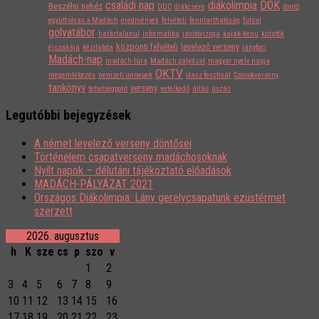
családi nap
diákolimpia
DÖK
Beszélni nehéz
DDC
diákcsere
döntő
együtt olvas a Madách
eredmények
felvételi
fenntarthatóság
futsal
golyatábor
határtalanul
informatika
javítóvizsga
kajak-kenu
kutatók
központi felvételi
levelező verseny
éjszakája
kézilabda
lányfoci
Madách-nap
madách-túra
Madách pályázat
magyar nyelv napja
OKTV
megemlékezés
nemzeti ünnepek
olasz fesztivál
Szónokverseny
tankönyv
verseny
tehetségpont
vetélkedő
állás
úszás
Legutóbbi bejegyzések
A német levelező verseny döntősei
Történelem csapatverseny madáchosoknak
Nyílt napok – délutáni tájékoztató előadások
MADÁCH-PÁLYÁZAT 2021
Országos Diákolimpia: Lány gerelycsapatunk ezüstérmet
szerzett
2026. augusztus
h
K
sze
cs
p
szo
v
1
2
3
4
5
6
7
8
9
10
11
12
13
14
15
16
17
18
19
20
21
22
23