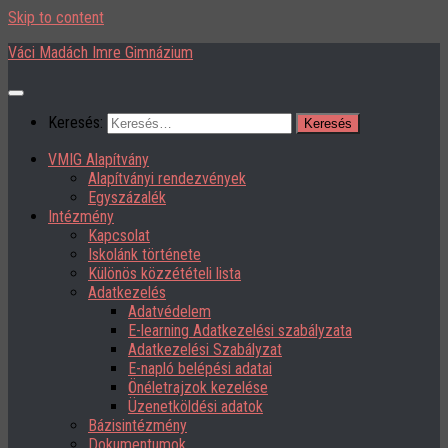
Skip to content
Váci Madách Imre Gimnázium
Keresés:
VMIG Alapítvány
Alapítványi rendezvények
Egyszázalék
Intézmény
Kapcsolat
Iskolánk története
Különös közzétételi lista
Adatkezelés
Adatvédelem
E-learning Adatkezelési szabályzata
Adatkezelési Szabályzat
E-napló belépési adatai
Önéletrajzok kezelése
Üzenetköldési adatok
Bázisintézmény
Dokumentumok