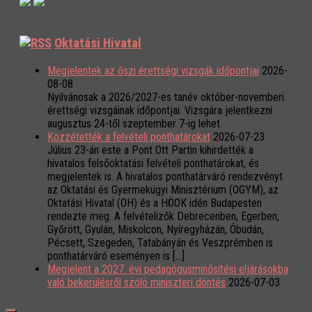
Oktatási Hivatal
Megjelentek az őszi érettségi vizsgák időpontjai
2026-
08-08
Nyilvánosak a 2026/2027-es tanév október-novemberi
érettségi vizsgáinak időpontjai. Vizsgára jelentkezni
augusztus 24-től szeptember 7-ig lehet.
Közzétették a felvételi ponthatárokat
2026-07-23
Július 23-án este a Pont Ott Partin kihirdették a
hivatalos felsőoktatási felvételi ponthatárokat, és
megjelentek is. A hivatalos ponthatárváró rendezvényt
az Oktatási és Gyermekügyi Minisztérium (OGYM), az
Oktatási Hivatal (OH) és a HÖOK idén Budapesten
rendezte meg. A felvételizők Debrecenben, Egerben,
Győrött, Gyulán, Miskolcon, Nyíregyházán, Óbudán,
Pécsett, Szegeden, Tatabányán és Veszprémben is
ponthatárváró eseményen is […]
Megjelent a 2027. évi pedagógusminősítési eljárásokba
való bekerülésről szóló miniszteri döntés
2026-07-03