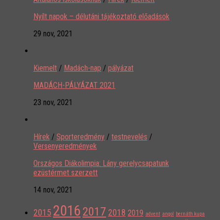
Nyílt napok – délutáni tájékoztató előadások
29 nov, 2021
Kiemelt
/
Madách-nap
/
pályázat
MADÁCH-PÁLYÁZAT 2021
23 nov, 2021
Hírek
/
Sporteredmény
/
testnevelés
/
Versenyeredmények
Országos Diákolimpia: Lány gerelycsapatunk
ezüstérmet szerzett
14 nov, 2021
2016
2017
2015
2018
2019
advent
angol
bernáth kupa