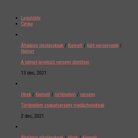
Legutóbbi
Cimke
Általános iskolásoknak
/
Kiemelt
/
Kiírt versenyeink
/
Német
A német levelező verseny döntősei
13 dec, 2021
Hírek
/
Kiemelt
/
történelem
/
verseny
Történelem csapatverseny madáchosoknak
2 dec, 2021
Általános iskolásoknak
/
Hírek
/
Kiemelt