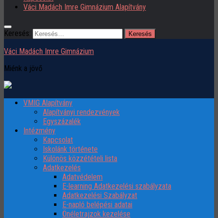
Váci Madách Imre Gimnázium Alapítvány
Keresés:
Váci Madách Imre Gimnázium
Miénk a jövő
VMIG Alapítvány
Alapítványi rendezvények
Egyszázalék
Intézmény
Kapcsolat
Iskolánk története
Különös közzétételi lista
Adatkezelés
Adatvédelem
E-learning Adatkezelési szabályzata
Adatkezelési Szabályzat
E-napló belépési adatai
Önéletrajzok kezelése