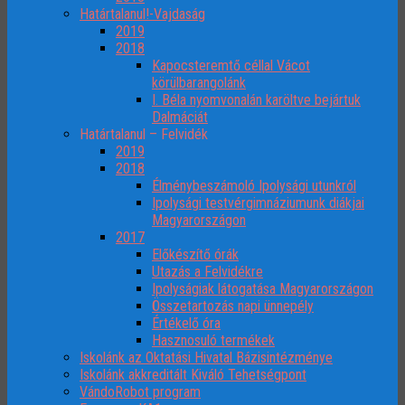
Határtalanul!-Vajdaság
2019
2018
Kapocsteremtő céllal Vácot
körülbarangolánk
I. Béla nyomvonalán karöltve bejártuk
Dalmáciát
Határtalanul – Felvidék
2019
2018
Élménybeszámoló Ipolysági utunkról
Ipolysági testvérgimnáziumunk diákjai
Magyarországon
2017
Előkészítő órák
Utazás a Felvidékre
Ipolyságiak látogatása Magyarországon
Összetartozás napi ünnepély
Értékelő óra
Hasznosuló termékek
Iskolánk az Oktatási Hivatal Bázisintézménye
Iskolánk akkreditált Kiváló Tehetségpont
VándoRobot program