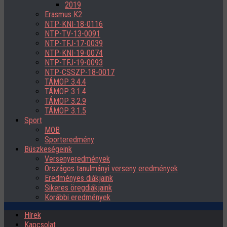
2019
Erasmus K2
NTP-KNI-18-0116
NTP-TV-13-0091
NTP-TFJ-17-0039
NTP-KNI-19-0074
NTP-TFJ-19-0093
NTP-CSSZP-18-0017
TÁMOP 3.4.4
TÁMOP 3.1.4
TÁMOP 3.2.9
TÁMOP 3.1.5
Sport
MOB
Sporteredmény
Büszkeségeink
Versenyeredmények
Országos tanulmányi verseny eredmények
Eredményes diákjaink
Sikeres öregdiákjaink
Korábbi eredmények
Hírek
Kapcsolat