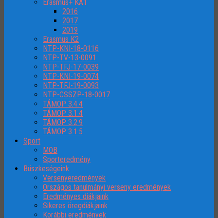
Erasmus+ KA1
2016
2017
2019
Erasmus K2
NTP-KNI-18-0116
NTP-TV-13-0091
NTP-TFJ-17-0039
NTP-KNI-19-0074
NTP-TFJ-19-0093
NTP-CSSZP-18-0017
TÁMOP 3.4.4
TÁMOP 3.1.4
TÁMOP 3.2.9
TÁMOP 3.1.5
Sport
MOB
Sporteredmény
Büszkeségeink
Versenyeredmények
Országos tanulmányi verseny eredmények
Eredményes diákjaink
Sikeres öregdiákjaink
Korábbi eredmények