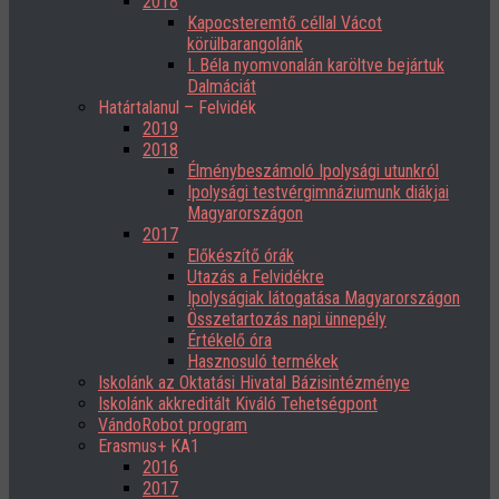
2018
Kapocsteremtő céllal Vácot
körülbarangolánk
I. Béla nyomvonalán karöltve bejártuk
Dalmáciát
Határtalanul – Felvidék
2019
2018
Élménybeszámoló Ipolysági utunkról
Ipolysági testvérgimnáziumunk diákjai
Magyarországon
2017
Előkészítő órák
Utazás a Felvidékre
Ipolyságiak látogatása Magyarországon
Összetartozás napi ünnepély
Értékelő óra
Hasznosuló termékek
Iskolánk az Oktatási Hivatal Bázisintézménye
Iskolánk akkreditált Kiváló Tehetségpont
VándoRobot program
Erasmus+ KA1
2016
2017