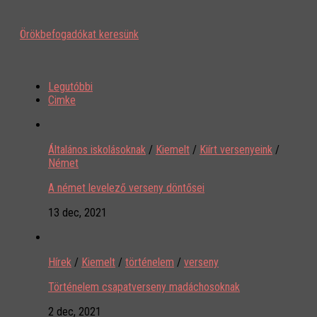
Örökbefogadókat keresünk
Legutóbbi
Cimke
Általános iskolásoknak
/
Kiemelt
/
Kiírt versenyeink
/
Német
A német levelező verseny döntősei
13 dec, 2021
Hírek
/
Kiemelt
/
történelem
/
verseny
Történelem csapatverseny madáchosoknak
2 dec, 2021