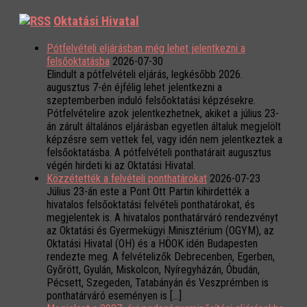
Oktatási Hivatal
Pótfelvételi eljárásban még lehet jelentkezni a
felsőoktatásba
2026-07-30
Elindult a pótfelvételi eljárás, legkésőbb 2026.
augusztus 7-én éjfélig lehet jelentkezni a
szeptemberben induló felsőoktatási képzésekre.
Pótfelvételire azok jelentkezhetnek, akiket a július 23-
án zárult általános eljárásban egyetlen általuk megjelölt
képzésre sem vettek fel, vagy idén nem jelentkeztek a
felsőoktatásba. A pótfelvételi ponthatárait augusztus
végén hirdeti ki az Oktatási Hivatal.
Közzétették a felvételi ponthatárokat
2026-07-23
Július 23-án este a Pont Ott Partin kihirdették a
hivatalos felsőoktatási felvételi ponthatárokat, és
megjelentek is. A hivatalos ponthatárváró rendezvényt
az Oktatási és Gyermekügyi Minisztérium (OGYM), az
Oktatási Hivatal (OH) és a HÖOK idén Budapesten
rendezte meg. A felvételizők Debrecenben, Egerben,
Győrött, Gyulán, Miskolcon, Nyíregyházán, Óbudán,
Pécsett, Szegeden, Tatabányán és Veszprémben is
ponthatárváró eseményen is […]