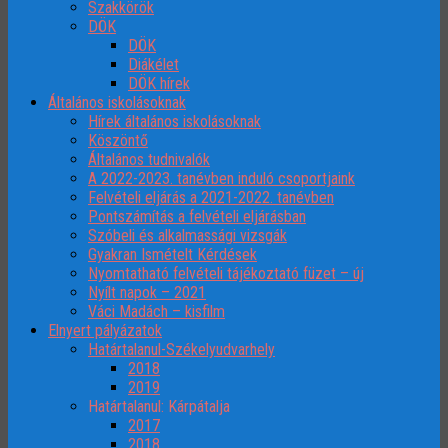
Szakkörök
DÖK
DÖK
Diákélet
DÖK hírek
Általános iskolásoknak
Hírek általános iskolásoknak
Köszöntő
Általános tudnivalók
A 2022-2023. tanévben induló csoportjaink
Felvételi eljárás a 2021-2022. tanévben
Pontszámítás a felvételi eljárásban
Szóbeli és alkalmassági vizsgák
Gyakran Ismételt Kérdések
Nyomtatható felvételi tájékoztató füzet – új
Nyílt napok – 2021
Váci Madách – kisfilm
Elnyert pályázatok
Határtalanul-Székelyudvarhely
2018
2019
Határtalanul: Kárpátalja
2017
2018