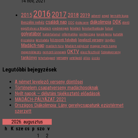
14 nov, 2021
2016
2017
2015
2018
2019
advent
angol
bernáth kupa
családi nap
diákolimpia
DÖK
Beszélni nehéz
DDC
diákcsere
döntő
együtt olvas a Madách
eredmények
felvételi
fenntarthatóság
futsal
golyatábor
határtalanul
informatika
javítóvizsga
kajak-kenu
kutatók
központi felvételi
levelező verseny
éjszakája
kézilabda
lányfoci
Madách-nap
madách-túra
Madách pályázat
magyar nyelv napja
OKTV
megemlékezés
nemzeti ünnepek
olasz fesztivál
Szónokverseny
tankönyv
verseny
tehetségpont
vetélkedő
állás
úszás
Legutóbbi bejegyzések
A német levelező verseny döntősei
Történelem csapatverseny madáchosoknak
Nyílt napok – délutáni tájékoztató előadások
MADÁCH-PÁLYÁZAT 2021
Országos Diákolimpia: Lány gerelycsapatunk ezüstérmet
szerzett
2026. augusztus
h
K
sze
cs
p
szo
v
1
2