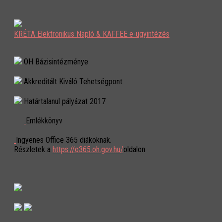
KRÉTA Elektronikus Napló & KAFFEE e-ügyintézés
OH Bázisintézménye
Akkreditált Kiváló Tehetségpont
Határtalanul pályázat 2017
Emlékkönyv
Ingyenes Office 365 diákoknak.
Részletek a
https://o365.oh.gov.hu/
oldalon