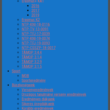
Erasmus+ KA1
2016
2017
2019
Erasmus K2
NTP-KNI-18-0116
NTP-TV-13-0091
NTP-TFJ-17-0039
NTP-KNI-19-0074
NTP-TFJ-19-0093
NTP-CSSZP-18-0017
TÁMOP 3.4.4
TÁMOP 3.1.4
TÁMOP 3.2.9
TÁMOP 3.1.5
Sport
MOB
Sporteredmény
Büszkeségeink
Versenyeredmények
Országos tanulmányi verseny eredmények
Eredményes diákjaink
Sikeres öregdiákjaink
Korábbi eredmények