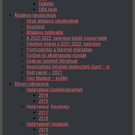
Diákélet
DÖK hírek
Általános iskolásoknak
Hírek általános iskolásoknak
Köszöntő
Általános tudnivalók
A 2022-2023. tanévben induló csoportjaink
Felvételi eljárás a 2021-2022. tanévben
Pontszámítás a felvételi eljárásban
Szóbeli és alkalmassági vizsgák
Gyakran Ismételt Kérdések
Nyomtatható felvételi tájékoztató füzet – új
Nyílt napok – 2021
Váci Madách – kisfilm
Elnyert pályázatok
Határtalanul-Székelyudvarhely
2018
2019
Határtalanul: Kárpátalja
2017
2018
Határtalanul!-Vajdaság
2019