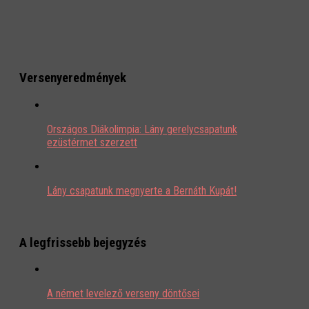
Versenyeredmények
Országos Diákolimpia: Lány gerelycsapatunk
ezüstérmet szerzett
Lány csapatunk megnyerte a Bernáth Kupát!
A legfrissebb bejegyzés
A német levelező verseny döntősei