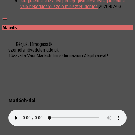
Megjelent a 2027. évi pedagógusminősítési eljárásokba
való bekerülésről szóló miniszteri döntés
2026-07-03
Aktuális
Kérjük, támogassák
személyi jövedelemadójuk
1%-ával a Váci Madách Imre Gimnázium Alapítványát!
Madách-dal