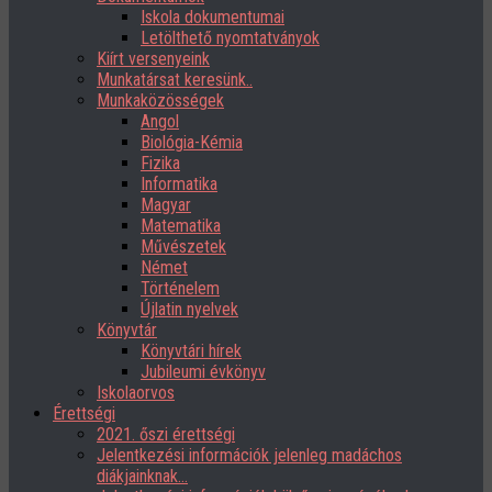
Iskola dokumentumai
Letölthető nyomtatványok
Kiírt versenyeink
Munkatársat keresünk..
Munkaközösségek
Angol
Biológia-Kémia
Fizika
Informatika
Magyar
Matematika
Művészetek
Német
Történelem
Újlatin nyelvek
Könyvtár
Könyvtári hírek
Jubileumi évkönyv
Iskolaorvos
Érettségi
2021. őszi érettségi
Jelentkezési információk jelenleg madáchos
diákjainknak…