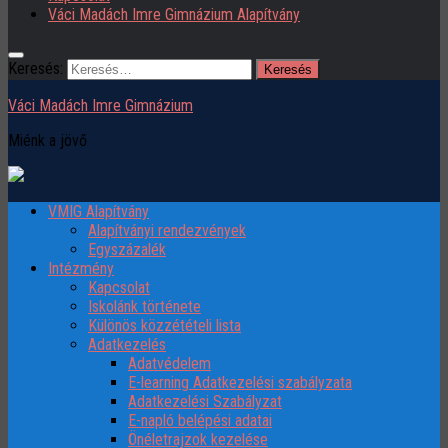
Váci Madách Imre Gimnázium Alapítvány
Keresés:
Váci Madách Imre Gimnázium
Miénk a jövő
VMIG Alapítvány
Alapítványi rendezvények
Egyszázalék
Intézmény
Kapcsolat
Iskolánk története
Különös közzétételi lista
Adatkezelés
Adatvédelem
E-learning Adatkezelési szabályzata
Adatkezelési Szabályzat
E-napló belépési adatai
Önéletrajzok kezelése