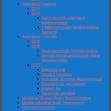
Határtalanul!-Vajdaság
2019
2018
Kapocsteremtő céllal Vácot
körülbarangolánk
I. Béla nyomvonalán karöltve bejártuk
Dalmáciát
Határtalanul – Felvidék
2019
2018
Élménybeszámoló Ipolysági utunkról
Ipolysági testvérgimnáziumunk diákjai
Magyarországon
2017
Előkészítő órák
Utazás a Felvidékre
Ipolyságiak látogatása Magyarországon
Összetartozás napi ünnepély
Értékelő óra
Hasznosuló termékek
Iskolánk az Oktatási Hivatal Bázisintézménye
Iskolánk akkreditált Kiváló Tehetségpont
VándoRobot program