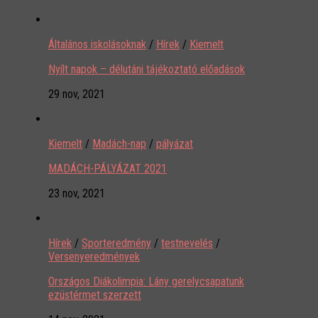
Általános iskolásoknak
/
Hírek
/
Kiemelt
Nyílt napok – délutáni tájékoztató előadások
29 nov, 2021
Kiemelt
/
Madách-nap
/
pályázat
MADÁCH-PÁLYÁZAT 2021
23 nov, 2021
Hírek
/
Sporteredmény
/
testnevelés
/
Versenyeredmények
Országos Diákolimpia: Lány gerelycsapatunk
ezüstérmet szerzett