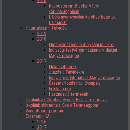
2018
Kapocsteremtő céllal Vácot
körülbarangolánk
I. Béla nyomvonalán karöltve bejártuk
Dalmáciát
Határtalanul – Felvidék
2019
2018
Élménybeszámoló Ipolysági utunkról
Ipolysági testvérgimnáziumunk diákjai
Magyarországon
2017
Előkészítő órák
Utazás a Felvidékre
Ipolyságiak látogatása Magyarországon
Összetartozás napi ünnepély
Értékelő óra
Hasznosuló termékek
Iskolánk az Oktatási Hivatal Bázisintézménye
Iskolánk akkreditált Kiváló Tehetségpont
VándoRobot program
Erasmus+ KA1
2016
2017