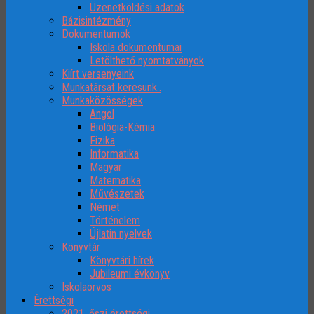
Üzenetköldési adatok
Bázisintézmény
Dokumentumok
Iskola dokumentumai
Letölthető nyomtatványok
Kiírt versenyeink
Munkatársat keresünk..
Munkaközösségek
Angol
Biológia-Kémia
Fizika
Informatika
Magyar
Matematika
Művészetek
Német
Történelem
Újlatin nyelvek
Könyvtár
Könyvtári hírek
Jubileumi évkönyv
Iskolaorvos
Érettségi
2021. őszi érettségi