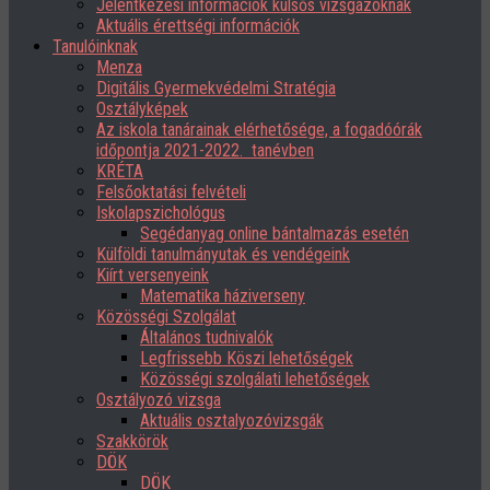
Jelentkezési információk külsős vizsgázóknak
Aktuális érettségi információk
Tanulóinknak
Menza
Digitális Gyermekvédelmi Stratégia
Osztályképek
Az iskola tanárainak elérhetősége, a fogadóórák
időpontja 2021-2022. tanévben
KRÉTA
Felsőoktatási felvételi
Iskolapszichológus
Segédanyag online bántalmazás esetén
Külföldi tanulmányutak és vendégeink
Kiírt versenyeink
Matematika háziverseny
Közösségi Szolgálat
Általános tudnivalók
Legfrissebb Köszi lehetőségek
Közösségi szolgálati lehetőségek
Osztályozó vizsga
Aktuális osztalyozóvizsgák
Szakkörök
DÖK
DÖK