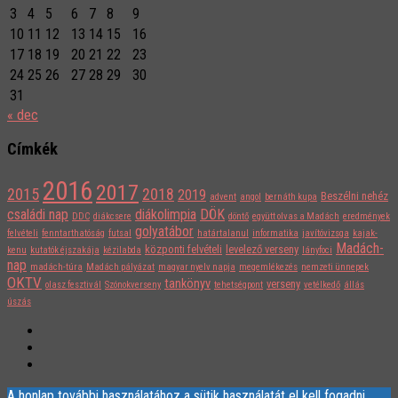
3
4
5
6
7
8
9
10
11
12
13
14
15
16
17
18
19
20
21
22
23
24
25
26
27
28
29
30
31
« dec
Címkék
2016
2017
2015
2018
2019
Beszélni nehéz
advent
angol
bernáth kupa
családi nap
diákolimpia
DÖK
DDC
diákcsere
döntő
együtt olvas a Madách
eredmények
golyatábor
felvételi
fenntarthatóság
futsal
határtalanul
informatika
javítóvizsga
kajak-
Madách-
központi felvételi
levelező verseny
kenu
kutatók éjszakája
kézilabda
lányfoci
nap
madách-túra
Madách pályázat
magyar nyelv napja
megemlékezés
nemzeti ünnepek
OKTV
tankönyv
verseny
olasz fesztivál
Szónokverseny
tehetségpont
vetélkedő
állás
úszás
A honlap további használatához a sütik használatát el kell fogadni.