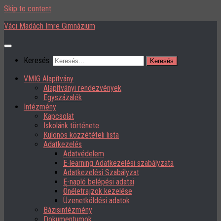
Skip to content
Váci Madách Imre Gimnázium
Keresés:
VMIG Alapítvány
Alapítványi rendezvények
Egyszázalék
Intézmény
Kapcsolat
Iskolánk története
Különös közzétételi lista
Adatkezelés
Adatvédelem
E-learning Adatkezelési szabályzata
Adatkezelési Szabályzat
E-napló belépési adatai
Önéletrajzok kezelése
Üzenetköldési adatok
Bázisintézmény
Dokumentumok