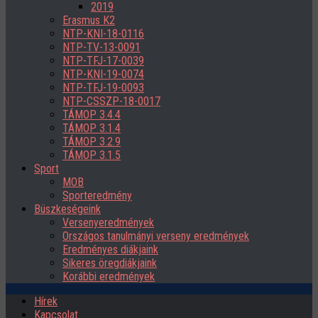
2019
Erasmus K2
NTP-KNI-18-0116
NTP-TV-13-0091
NTP-TFJ-17-0039
NTP-KNI-19-0074
NTP-TFJ-19-0093
NTP-CSSZP-18-0017
TÁMOP 3.4.4
TÁMOP 3.1.4
TÁMOP 3.2.9
TÁMOP 3.1.5
Sport
MOB
Sporteredmény
Büszkeségeink
Versenyeredmények
Országos tanulmányi verseny eredmények
Eredményes diákjaink
Sikeres öregdiákjaink
Korábbi eredmények
Hírek
Kapcsolat