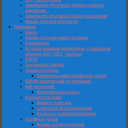
Jelentkezési információk jelenleg madáchos
diákjainknak…
Jelentkezési információk külsős vizsgázóknak
Aktuális érettségi információk
Tanulóinknak
Menza
Digitális Gyermekvédelmi Stratégia
Osztályképek
Az iskola tanárainak elérhetősége, a fogadóórák
időpontja 2021-2022. tanévben
KRÉTA
Felsőoktatási felvételi
Iskolapszichológus
Segédanyag online bántalmazás esetén
Külföldi tanulmányutak és vendégeink
Kiírt versenyeink
Matematika háziverseny
Közösségi Szolgálat
Általános tudnivalók
Legfrissebb Köszi lehetőségek
Közösségi szolgálati lehetőségek
Osztályozó vizsga
Aktuális osztalyozóvizsgák