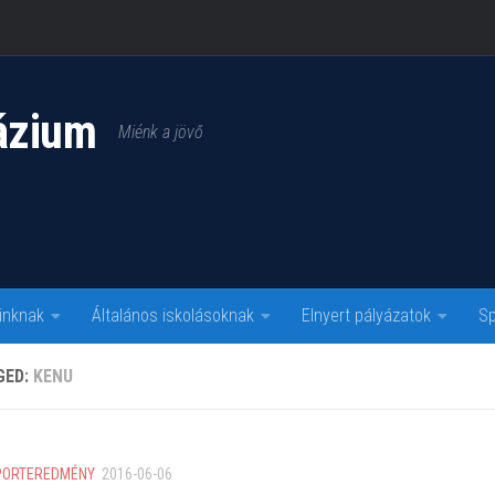
ázium
Miénk a jövő
inknak
Általános iskolásoknak
Elnyert pályázatok
Sp
GED:
KENU
PORTEREDMÉNY
2016-06-06