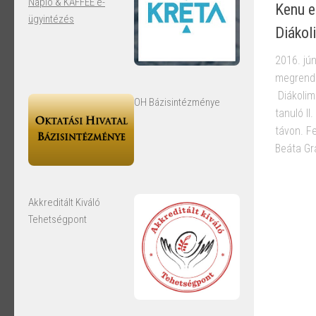
Napló & KAFFEE e-
Kenu e
ügyintézés
Diákol
2016. jú
megrende
Diákolim
OH Bázisintézménye
tanuló I
távon. F
Beáta Gr
Akkreditált Kiváló
Tehetségpont