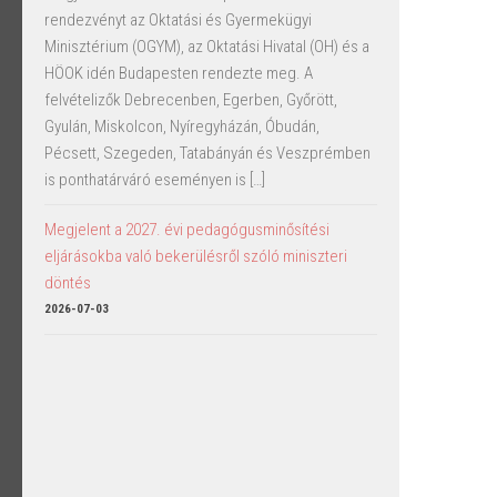
rendezvényt az Oktatási és Gyermekügyi
Minisztérium (OGYM), az Oktatási Hivatal (OH) és a
HÖOK idén Budapesten rendezte meg. A
felvételizők Debrecenben, Egerben, Győrött,
Gyulán, Miskolcon, Nyíregyházán, Óbudán,
Pécsett, Szegeden, Tatabányán és Veszprémben
is ponthatárváró eseményen is […]
Megjelent a 2027. évi pedagógusminősítési
eljárásokba való bekerülésről szóló miniszteri
döntés
2026-07-03