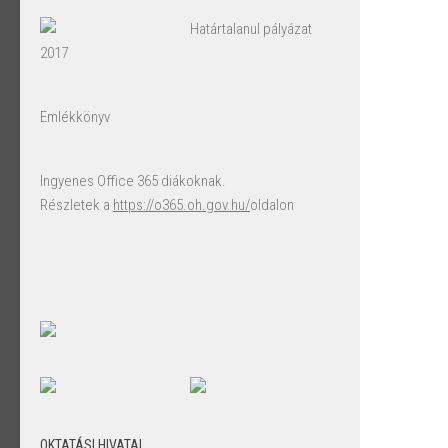
Határtalanul pályázat
2017
Emlékkönyv
Ingyenes Office 365 diákoknak.
Részletek a
https://o365.oh.gov.hu/
oldalon
OKTATÁSI HIVATAL