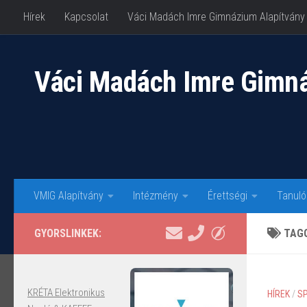
Hírek
Kapcsolat
Váci Madách Imre Gimnázium Alapítvány
Skip to content
Váci Madách Imre Gimn
VMIG Alapítvány
Intézmény
Érettségi
Tanuló
GYORSLINKEK:
TAG
KRÉTA Elektronikus
HÍREK
/
S