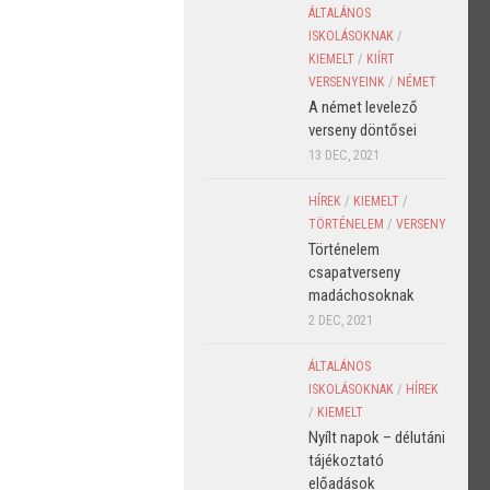
ÁLTALÁNOS
ISKOLÁSOKNAK
/
KIEMELT
/
KIÍRT
VERSENYEINK
/
NÉMET
A német levelező
verseny döntősei
13 DEC, 2021
HÍREK
/
KIEMELT
/
TÖRTÉNELEM
/
VERSENY
Történelem
csapatverseny
madáchosoknak
2 DEC, 2021
ÁLTALÁNOS
ISKOLÁSOKNAK
/
HÍREK
/
KIEMELT
Nyílt napok – délutáni
tájékoztató
előadások