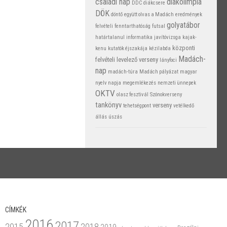
családi nap
diákolimpia
DDC
diákcsere
DÖK
döntő
együtt olvas a Madách
eredmények
golyatábor
felvételi
fenntarthatóság
futsal
határtalanul
informatika
javítóvizsga
kajak-
központi
kenu
kutatók éjszakája
kézilabda
Madách-
felvételi
levelező verseny
lányfoci
nap
madách-túra
Madách pályázat
magyar
nyelv napja
megemlékezés
nemzeti ünnepek
OKTV
olasz fesztivál
Szónokverseny
tankönyv
verseny
tehetségpont
vetélkedő
állás
úszás
CÍMKÉK
2016
2017
2015
2018