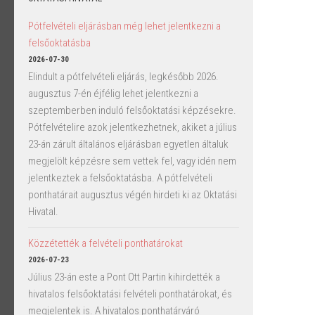
Pótfelvételi eljárásban még lehet jelentkezni a
felsőoktatásba
2026-07-30
Elindult a pótfelvételi eljárás, legkésőbb 2026.
augusztus 7-én éjfélig lehet jelentkezni a
szeptemberben induló felsőoktatási képzésekre.
Pótfelvételire azok jelentkezhetnek, akiket a július
23-án zárult általános eljárásban egyetlen általuk
megjelölt képzésre sem vettek fel, vagy idén nem
jelentkeztek a felsőoktatásba. A pótfelvételi
ponthatárait augusztus végén hirdeti ki az Oktatási
Hivatal.
Közzétették a felvételi ponthatárokat
2026-07-23
Július 23-án este a Pont Ott Partin kihirdették a
hivatalos felsőoktatási felvételi ponthatárokat, és
megjelentek is. A hivatalos ponthatárváró