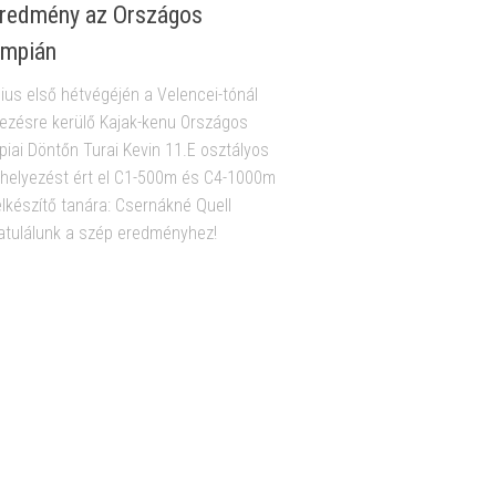
redmény az Országos
impián
nius első hétvégéjén a Velencei-tónál
zésre kerülő Kajak-kenu Országos
piai Döntőn Turai Kevin 11.E osztályos
I. helyezést ért el C1-500m és C4-1000m
elkészítő tanára: Csernákné Quell
atulálunk a szép eredményhez!