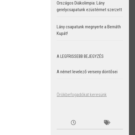
Országos Diákolimpia: Lány
gerelycsapatunk ezüstérmet szerzett
Lány csapatunk megnyerte a Bernáth
Kupát!
A LEGFRISSEBB BEJEGYZÉS
A német levelező verseny döntősei
Örökbefogadókat keresünk