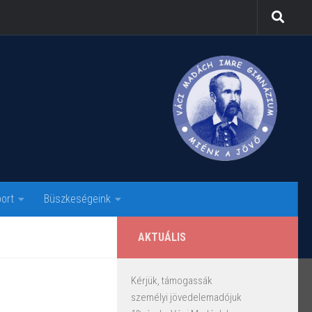
ort
Büszkeségeink
AKTUÁLIS
Kérjük, támogassák
személyi jövedelemadójuk