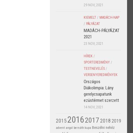
29 NOV, 2021
KIEMELT
/
MADÁCH-NAP
/
PÁLYÁZAT
MADÁCH-PÁLYÁZAT
2021
23 NOV, 2021
HÍREK
/
SPORTEREDMÉNY
/
TESTNEVELÉS
/
VERSENYEREDMÉNYEK
Országos
Diákolimpia: Lány
gerelycsapatunk
ezüstérmet szerzett
14 NOV, 2021
2016
2017
2015
2018
2019
Beszélni nehéz
advent
angol
bernáth kupa