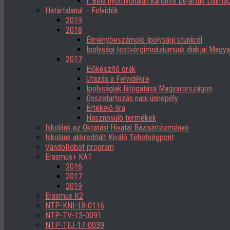
I. Béla nyomvonalán karöltve bejártuk Dalmác
Határtalanul – Felvidék
2019
2018
Élménybeszámoló Ipolysági utunkról
Ipolysági testvérgimnáziumunk diákjai Magy
2017
Előkészítő órák
Utazás a Felvidékre
Ipolyságiak látogatása Magyarországon
Összetartozás napi ünnepély
Értékelő óra
Hasznosuló termékek
Iskolánk az Oktatási Hivatal Bázisintézménye
Iskolánk akkreditált Kiváló Tehetségpont
VándoRobot program
Erasmus+ KA1
2016
2017
2019
Erasmus K2
NTP-KNI-18-0116
NTP-TV-13-0091
NTP-TFJ-17-0039