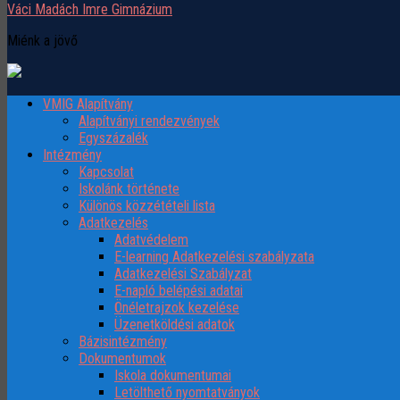
Váci Madách Imre Gimnázium
Miénk a jövő
VMIG Alapítvány
Alapítványi rendezvények
Egyszázalék
Intézmény
Kapcsolat
Iskolánk története
Különös közzétételi lista
Adatkezelés
Adatvédelem
E-learning Adatkezelési szabályzata
Adatkezelési Szabályzat
E-napló belépési adatai
Önéletrajzok kezelése
Üzenetköldési adatok
Bázisintézmény
Dokumentumok
Iskola dokumentumai
Letölthető nyomtatványok