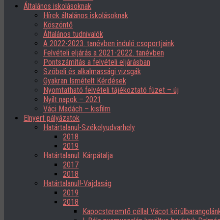
Általános iskolásoknak
Hírek általános iskolásoknak
Köszöntő
Általános tudnivalók
A 2022-2023. tanévben induló csoportjaink
Felvételi eljárás a 2021-2022. tanévben
Pontszámítás a felvételi eljárásban
Szóbeli és alkalmassági vizsgák
Gyakran Ismételt Kérdések
Nyomtatható felvételi tájékoztató füzet – új
Nyílt napok – 2021
Váci Madách – kisfilm
Elnyert pályázatok
Határtalanul-Székelyudvarhely
2018
2019
Határtalanul: Kárpátalja
2017
2018
Határtalanul!-Vajdaság
2019
2018
Kapocsteremtő céllal Vácot körülbarangolán