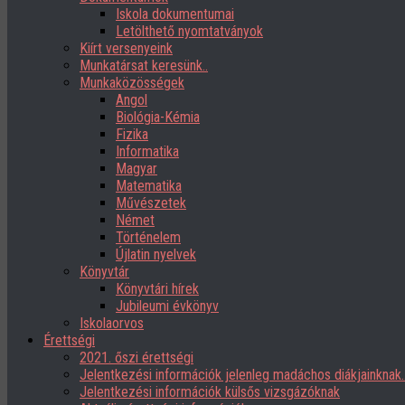
Iskola dokumentumai
Letölthető nyomtatványok
Kiírt versenyeink
Munkatársat keresünk..
Munkaközösségek
Angol
Biológia-Kémia
Fizika
Informatika
Magyar
Matematika
Művészetek
Német
Történelem
Újlatin nyelvek
Könyvtár
Könyvtári hírek
Jubileumi évkönyv
Iskolaorvos
Érettségi
2021. őszi érettségi
Jelentkezési információk jelenleg madáchos diákjainknak
Jelentkezési információk külsős vizsgázóknak