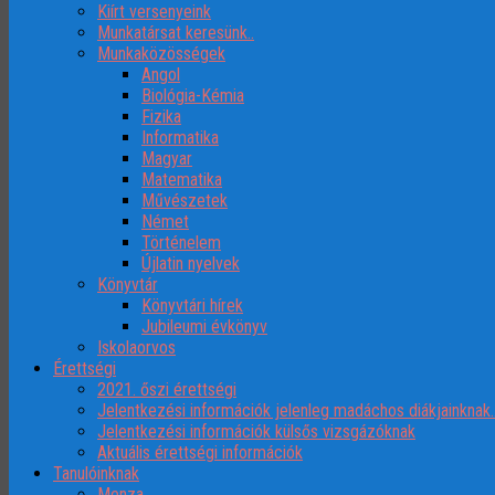
Kiírt versenyeink
Munkatársat keresünk..
Munkaközösségek
Angol
Biológia-Kémia
Fizika
Informatika
Magyar
Matematika
Művészetek
Német
Történelem
Újlatin nyelvek
Könyvtár
Könyvtári hírek
Jubileumi évkönyv
Iskolaorvos
Érettségi
2021. őszi érettségi
Jelentkezési információk jelenleg madáchos diákjainknak
Jelentkezési információk külsős vizsgázóknak
Aktuális érettségi információk
Tanulóinknak
Menza