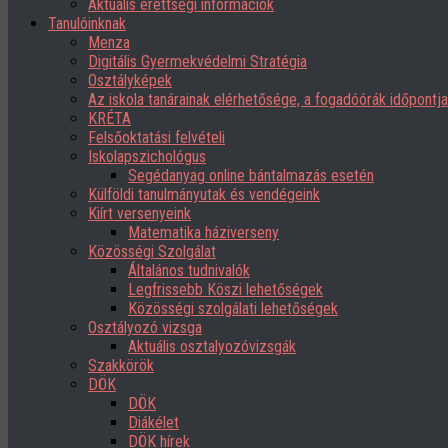
Aktuális érettségi információk
Tanulóinknak
Menza
Digitális Gyermekvédelmi Stratégia
Osztályképek
Az iskola tanárainak elérhetősége, a fogadóórák időpont
KRÉTA
Felsőoktatási felvételi
Iskolapszichológus
Segédanyag online bántalmazás esetén
Külföldi tanulmányutak és vendégeink
Kiírt versenyeink
Matematika háziverseny
Közösségi Szolgálat
Általános tudnivalók
Legfrissebb Köszi lehetőségek
Közösségi szolgálati lehetőségek
Osztályozó vizsga
Aktuális osztalyozóvizsgák
Szakkörök
DÖK
DÖK
Diákélet
DÖK hírek