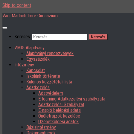
Skip to content
Váci Madách Imre Gimnázium
Keresés:
VMIG Alapítvány
Alapítványi rendezvények
Egyszázalék
Intézmény
Kapcsolat
Iskolánk története
Különös közzétételi lista
Adatkezelés
Adatvédelem
E-learning Adatkezelési szabályzata
Adatkezelési Szabályzat
E-napló belépési adatai
Önéletrajzok kezelése
Üzenetköldési adatok
Bázisintézmény
Dokumentumok