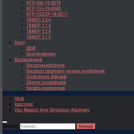
NTP-KNI-19-0074
NTP-TFJ-19-0093
NTP-CSSZP-18-0017
TÁMOP 3.4.4
TÁMOP 3.1.4
TÁMOP 3.2.9
TÁMOP 3.1.5
Sport
MOB
Sporteredmény
Büszkeségeink
Versenyeredmények
Országos tanulmányi verseny eredmények
Eredményes diákjaink
Sikeres öregdiákjaink
Korábbi eredmények
Hírek
Kapcsolat
Váci Madách Imre Gimnázium Alapítvány
Keresés: