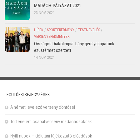
MADÁCH-PÁLYÁZAT 2021
23 NOV, 2021
HÍREK
/
SPORTEREDMÉNY
/
TESTNEVELÉS
/
VERSENYEREDMÉNYEK
Országos Diákolimpia: Lány gerelycsapatunk
ezüstérmet szerzett
14 NOV, 2021
LEGUTÓBBI BEJEGYZÉSEK
A német levelező verseny döntősei
Történelem csapatverseny madáchosoknak
Nyílt napok – délutáni tájékoztató előadások