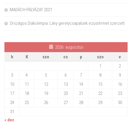
MADÁCH-PÁLYÁZAT 2021
Országos Diákolimpia: Lány gerelycsapatunk ezüstérmet szerzett
2026. augusztus
h
K
sze
cs
p
szo
v
1
2
3
4
5
6
7
8
9
10
11
12
13
14
15
16
17
18
19
20
21
22
23
24
25
26
27
28
29
30
31
« dec