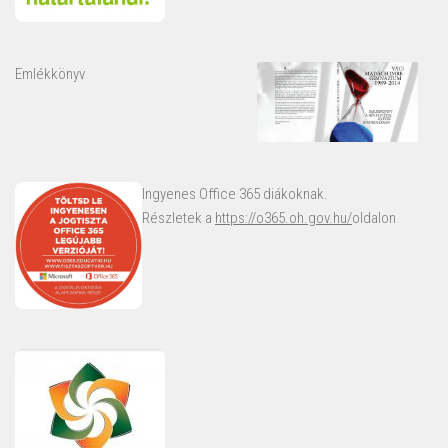
Emlékkönyv
Ingyenes Office 365 diákoknak.
Részletek a
https://o365.oh.gov.hu/
oldalon