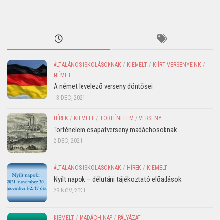
ÁLTALÁNOS ISKOLÁSOKNAK
/
KIEMELT
/
KIÍRT VERSENYEINK
/
NÉMET
A német levelező verseny döntősei
13 DEC, 2021
HÍREK
/
KIEMELT
/
TÖRTÉNELEM
/
VERSENY
Történelem csapatverseny madáchosoknak
2 DEC, 2021
ÁLTALÁNOS ISKOLÁSOKNAK
/
HÍREK
/
KIEMELT
Nyílt napok – délutáni tájékoztató előadások
29 NOV, 2021
KIEMELT
/
MADÁCH-NAP
/
PÁLYÁZAT