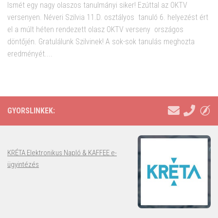
Ismét egy nagy olaszos tanulmányi siker! Ezúttal az OKTV
versenyen. Néveri Szilvia 11.D. osztályos tanuló 6. helyezést ért
el a múlt héten rendezett olasz OKTV verseny országos
döntőjén. Gratulálunk Szilvinek! A sok-sok tanulás meghozta
eredményét....
GYORSLINKEK:
KRÉTA Elektronikus Napló & KAFFEE e-
ügyintézés