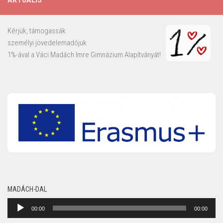
Kérjük, támogassák
személyi jövedelemadójuk
1%-ával a Váci Madách Imre Gimnázium Alapítványát!
MADÁCH-DAL
Audió
00:00
00:00
lejátszó