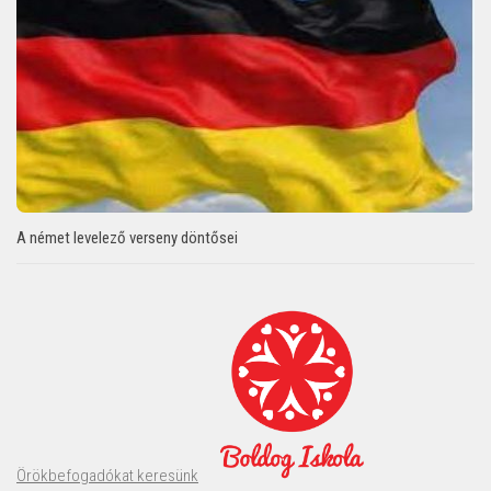
A német levelező verseny döntősei
Örökbefogadókat keresünk