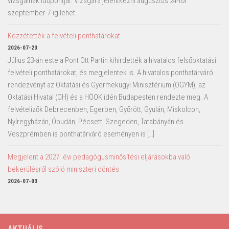
vizsgáinak időpontjai. Vizsgára jelentkezni augusztus 24-től
szeptember 7-ig lehet.
Közzétették a felvételi ponthatárokat
2026-07-23
Július 23-án este a Pont Ott Partin kihirdették a hivatalos felsőoktatási
felvételi ponthatárokat, és megjelentek is. A hivatalos ponthatárváró
rendezvényt az Oktatási és Gyermekügyi Minisztérium (OGYM), az
Oktatási Hivatal (OH) és a HÖOK idén Budapesten rendezte meg. A
felvételizők Debrecenben, Egerben, Győrött, Gyulán, Miskolcon,
Nyíregyházán, Óbudán, Pécsett, Szegeden, Tatabányán és
Veszprémben is ponthatárváró eseményen is […]
Megjelent a 2027. évi pedagógusminősítési eljárásokba való
bekerülésről szóló miniszteri döntés
2026-07-03
AKTUÁLIS