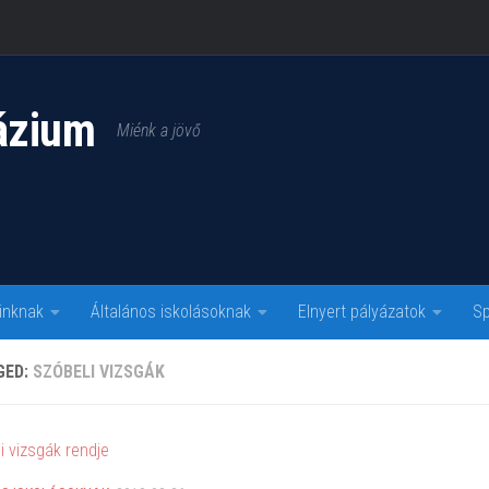
ázium
Miénk a jövő
inknak
Általános iskolásoknak
Elnyert pályázatok
Sp
GED:
SZÓBELI VIZSGÁK