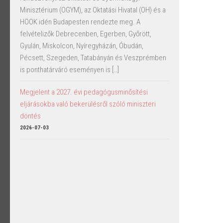
Minisztérium (OGYM), az Oktatási Hivatal (OH) és a
HÖOK idén Budapesten rendezte meg. A
felvételizők Debrecenben, Egerben, Győrött,
Gyulán, Miskolcon, Nyíregyházán, Óbudán,
Pécsett, Szegeden, Tatabányán és Veszprémben
is ponthatárváró eseményen is […]
Megjelent a 2027. évi pedagógusminősítési
eljárásokba való bekerülésről szóló miniszteri
döntés
2026-07-03