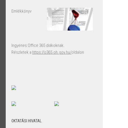
Emlékkönyv
Ingyenes Office 365 diákoknak.
Részletek a
https://o365.oh.gov.hu/
oldalon
OKTATÁSI HIVATAL