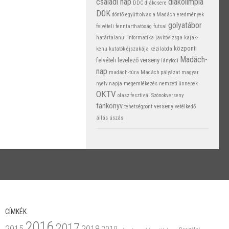
családi nap
diákolimpia
DDC
diákcsere
DÖK
döntő
együtt olvas a Madách
eredmények
golyatábor
felvételi
fenntarthatóság
futsal
határtalanul
informatika
javítóvizsga
kajak-
központi
kenu
kutatók éjszakája
kézilabda
Madách-
felvételi
levelező verseny
lányfoci
nap
madách-túra
Madách pályázat
magyar
nyelv napja
megemlékezés
nemzeti ünnepek
OKTV
olasz fesztivál
Szónokverseny
tankönyv
verseny
tehetségpont
vetélkedő
állás
úszás
CÍMKÉK
2016
2017
2015
2018