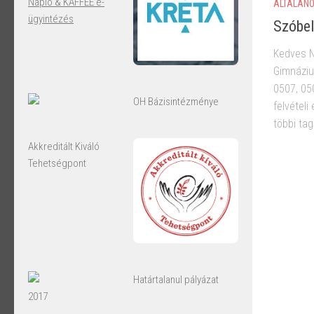
Napló & KAFFEE e-
ÁLTALÁNO
ügyintézés
Szóbel
Kedves N
Gimnáziu
0507, 05
OH Bázisintézménye
felvételi
többi tag
Akkreditált Kiváló
Tehetségpont
Határtalanul pályázat
2017