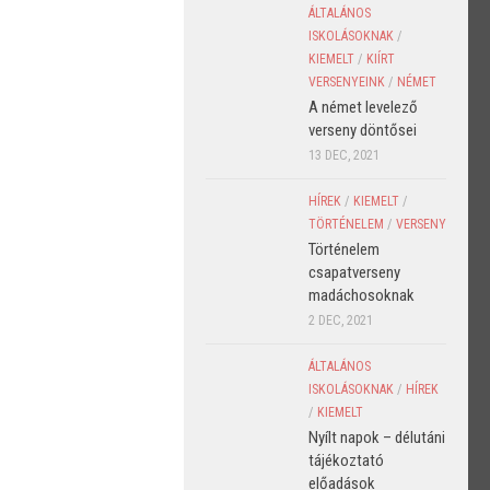
ÁLTALÁNOS
ISKOLÁSOKNAK
/
KIEMELT
/
KIÍRT
VERSENYEINK
/
NÉMET
A német levelező
verseny döntősei
13 DEC, 2021
HÍREK
/
KIEMELT
/
TÖRTÉNELEM
/
VERSENY
Történelem
csapatverseny
madáchosoknak
2 DEC, 2021
ÁLTALÁNOS
ISKOLÁSOKNAK
/
HÍREK
/
KIEMELT
Nyílt napok – délutáni
tájékoztató
előadások