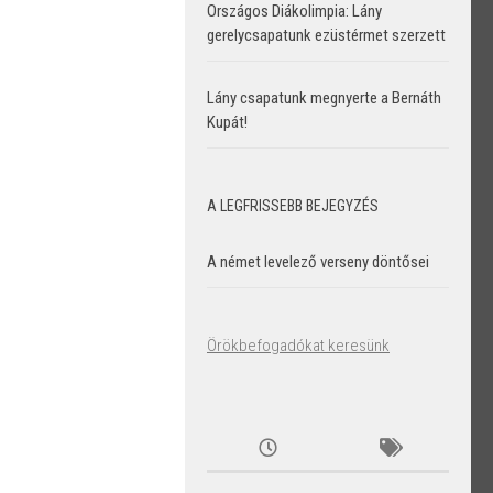
Országos Diákolimpia: Lány
gerelycsapatunk ezüstérmet szerzett
Lány csapatunk megnyerte a Bernáth
Kupát!
A LEGFRISSEBB BEJEGYZÉS
A német levelező verseny döntősei
Örökbefogadókat keresünk