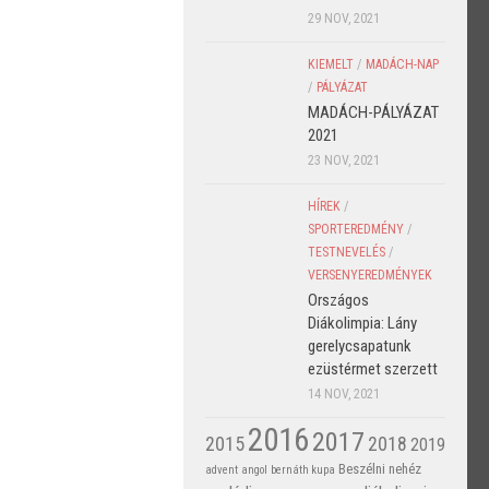
29 NOV, 2021
KIEMELT
/
MADÁCH-NAP
/
PÁLYÁZAT
MADÁCH-PÁLYÁZAT
2021
23 NOV, 2021
HÍREK
/
SPORTEREDMÉNY
/
TESTNEVELÉS
/
VERSENYEREDMÉNYEK
Országos
Diákolimpia: Lány
gerelycsapatunk
ezüstérmet szerzett
14 NOV, 2021
2016
2017
2015
2018
2019
Beszélni nehéz
advent
angol
bernáth kupa