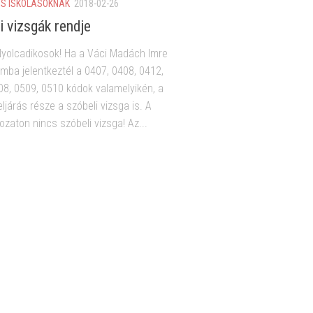
S ISKOLÁSOKNAK
2018-02-26
i vizsgák rendje
yolcadikosok! Ha a Váci Madách Imre
mba jelentkeztél a 0407, 0408, 0412,
08, 0509, 0510 kódok valamelyikén, a
 eljárás része a szóbeli vizsga is. A
ozaton nincs szóbeli vizsga! Az...