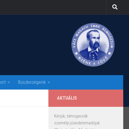
ort
Büszkeségeink
AKTUÁLIS
Kérjük, támogassák
személyi jövedelemadójuk