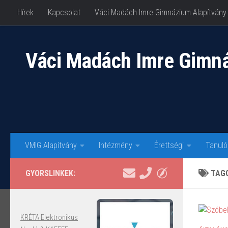
Hírek
Kapcsolat
Váci Madách Imre Gimnázium Alapítvány
Skip to content
Váci Madách Imre Gimn
VMIG Alapítvány
Intézmény
Érettségi
Tanuló
GYORSLINKEK:
TAG
KRÉTA Elektronikus