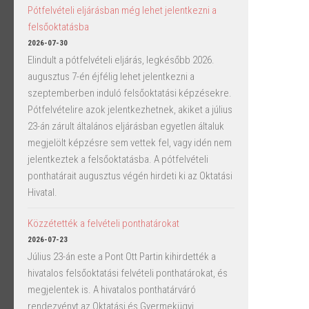
Pótfelvételi eljárásban még lehet jelentkezni a
felsőoktatásba
2026-07-30
Elindult a pótfelvételi eljárás, legkésőbb 2026.
augusztus 7-én éjfélig lehet jelentkezni a
szeptemberben induló felsőoktatási képzésekre.
Pótfelvételire azok jelentkezhetnek, akiket a július
23-án zárult általános eljárásban egyetlen általuk
megjelölt képzésre sem vettek fel, vagy idén nem
jelentkeztek a felsőoktatásba. A pótfelvételi
ponthatárait augusztus végén hirdeti ki az Oktatási
Hivatal.
Közzétették a felvételi ponthatárokat
2026-07-23
Július 23-án este a Pont Ott Partin kihirdették a
hivatalos felsőoktatási felvételi ponthatárokat, és
megjelentek is. A hivatalos ponthatárváró
rendezvényt az Oktatási és Gyermekügyi