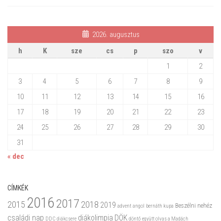
2026. augusztus
h
K
sze
cs
p
szo
v
1
2
3
4
5
6
7
8
9
10
11
12
13
14
15
16
17
18
19
20
21
22
23
24
25
26
27
28
29
30
31
« dec
CÍMKÉK
2016
2017
2015
2018
2019
Beszélni nehéz
advent
angol
bernáth kupa
családi nap
diákolimpia
DÖK
DDC
diákcsere
döntő
együtt olvas a Madách