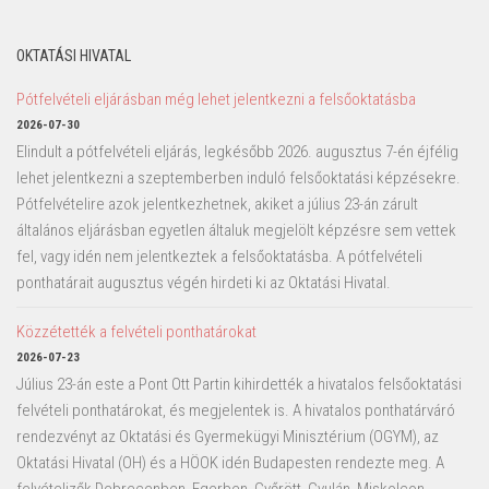
OKTATÁSI HIVATAL
Pótfelvételi eljárásban még lehet jelentkezni a felsőoktatásba
2026-07-30
Elindult a pótfelvételi eljárás, legkésőbb 2026. augusztus 7-én éjfélig
lehet jelentkezni a szeptemberben induló felsőoktatási képzésekre.
Pótfelvételire azok jelentkezhetnek, akiket a július 23-án zárult
általános eljárásban egyetlen általuk megjelölt képzésre sem vettek
fel, vagy idén nem jelentkeztek a felsőoktatásba. A pótfelvételi
ponthatárait augusztus végén hirdeti ki az Oktatási Hivatal.
Közzétették a felvételi ponthatárokat
2026-07-23
Július 23-án este a Pont Ott Partin kihirdették a hivatalos felsőoktatási
felvételi ponthatárokat, és megjelentek is. A hivatalos ponthatárváró
rendezvényt az Oktatási és Gyermekügyi Minisztérium (OGYM), az
Oktatási Hivatal (OH) és a HÖOK idén Budapesten rendezte meg. A