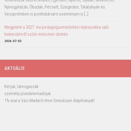
felvételizők Debrecenben, Egerben, Győrött, Gyulán, Miskolcon,
Nyíregyházán, Óbudán, Pécsett, Szegeden, Tatabányán és
Veszprémben is ponthatárváró eseményen is […]
Megjelent a 2027. évi pedagógusminősítési eljárásokba való
bekerülésről szóló miniszteri döntés
2026-07-03
AKTUÁLIS
Kérjük, támogassák
személyi jövedelemadójuk
1%-ával a Váci Madách Imre Gimnázium Alapítványát!