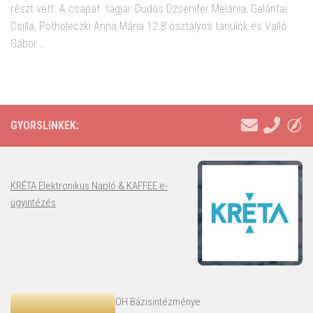
részt vett. A csapat tagjai: Dudás Dzsenifer Melánia, Galántai
Csilla, Potholeczki Anna Mária 12.B osztályos tanulók és Valló
Gábor...
GYORSLINKEK:
KRÉTA Elektronikus Napló & KAFFEE e-
ügyintézés
OH Bázisintézménye