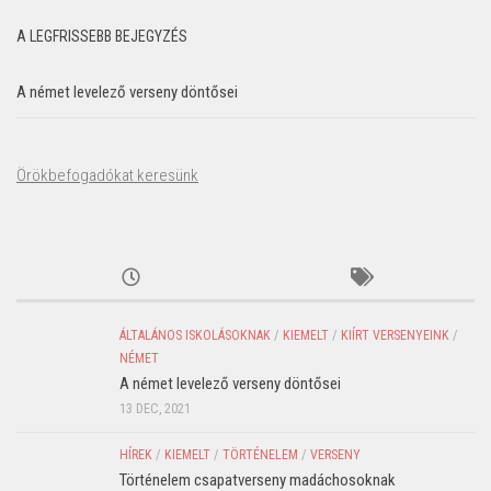
A LEGFRISSEBB BEJEGYZÉS
A német levelező verseny döntősei
Örökbefogadókat keresünk
ÁLTALÁNOS ISKOLÁSOKNAK
/
KIEMELT
/
KIÍRT VERSENYEINK
/
NÉMET
A német levelező verseny döntősei
13 DEC, 2021
HÍREK
/
KIEMELT
/
TÖRTÉNELEM
/
VERSENY
Történelem csapatverseny madáchosoknak