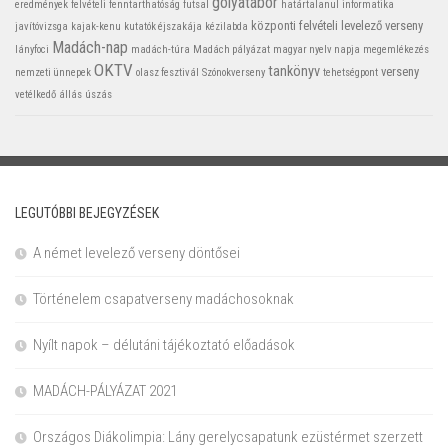
golyatábor
eredmények
felvételi
fenntarthatóság
futsal
határtalanul
informatika
központi felvételi
levelező verseny
javítóvizsga
kajak-kenu
kutatók éjszakája
kézilabda
Madách-nap
lányfoci
madách-túra
Madách pályázat
magyar nyelv napja
megemlékezés
OKTV
tankönyv
verseny
nemzeti ünnepek
olasz fesztivál
Szónokverseny
tehetségpont
vetélkedő
állás
úszás
LEGUTÓBBI BEJEGYZÉSEK
A német levelező verseny döntősei
Történelem csapatverseny madáchosoknak
Nyílt napok – délutáni tájékoztató előadások
MADÁCH-PÁLYÁZAT 2021
Országos Diákolimpia: Lány gerelycsapatunk ezüstérmet szerzett