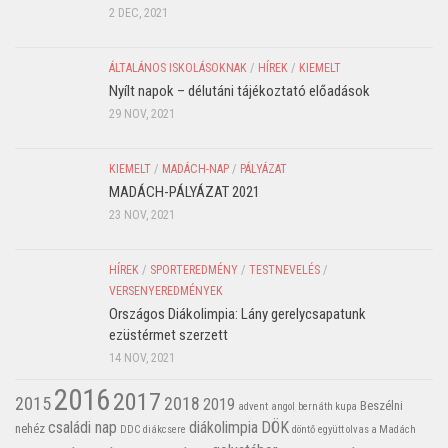
2 DEC, 2021
ÁLTALÁNOS ISKOLÁSOKNAK
/
HÍREK
/
KIEMELT
Nyílt napok – délutáni tájékoztató előadások
29 NOV, 2021
KIEMELT
/
MADÁCH-NAP
/
PÁLYÁZAT
MADÁCH-PÁLYÁZAT 2021
23 NOV, 2021
HÍREK
/
SPORTEREDMÉNY
/
TESTNEVELÉS
/
VERSENYEREDMÉNYEK
Országos Diákolimpia: Lány gerelycsapatunk
ezüstérmet szerzett
14 NOV, 2021
2016
2017
2015
2018
2019
Beszélni
advent
angol
bernáth kupa
családi nap
diákolimpia
DÖK
nehéz
DDC
diákcsere
döntő
együtt olvas a Madách