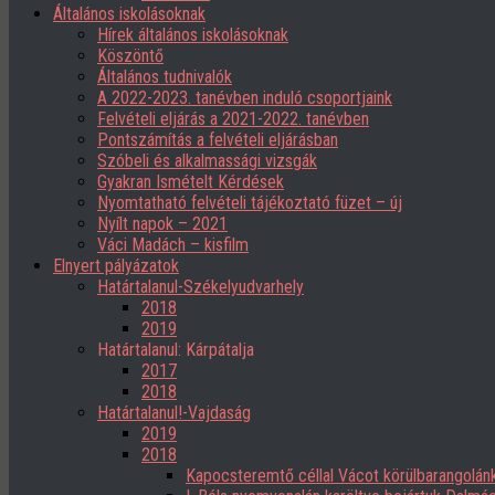
Általános iskolásoknak
Hírek általános iskolásoknak
Köszöntő
Általános tudnivalók
A 2022-2023. tanévben induló csoportjaink
Felvételi eljárás a 2021-2022. tanévben
Pontszámítás a felvételi eljárásban
Szóbeli és alkalmassági vizsgák
Gyakran Ismételt Kérdések
Nyomtatható felvételi tájékoztató füzet – új
Nyílt napok – 2021
Váci Madách – kisfilm
Elnyert pályázatok
Határtalanul-Székelyudvarhely
2018
2019
Határtalanul: Kárpátalja
2017
2018
Határtalanul!-Vajdaság
2019
2018
Kapocsteremtő céllal Vácot körülbarangolán