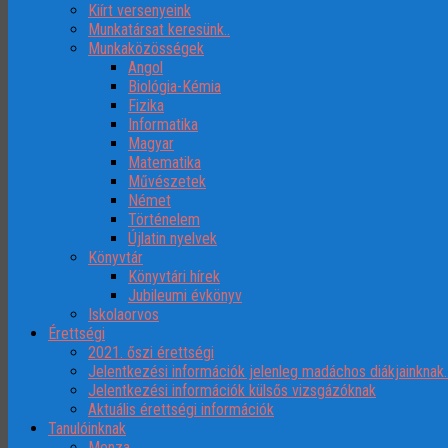
Kiírt versenyeink
Munkatársat keresünk..
Munkaközösségek
Angol
Biológia-Kémia
Fizika
Informatika
Magyar
Matematika
Művészetek
Német
Történelem
Újlatin nyelvek
Könyvtár
Könyvtári hírek
Jubileumi évkönyv
Iskolaorvos
Érettségi
2021. őszi érettségi
Jelentkezési információk jelenleg madáchos diákjainknak
Jelentkezési információk külsős vizsgázóknak
Aktuális érettségi információk
Tanulóinknak
Menza