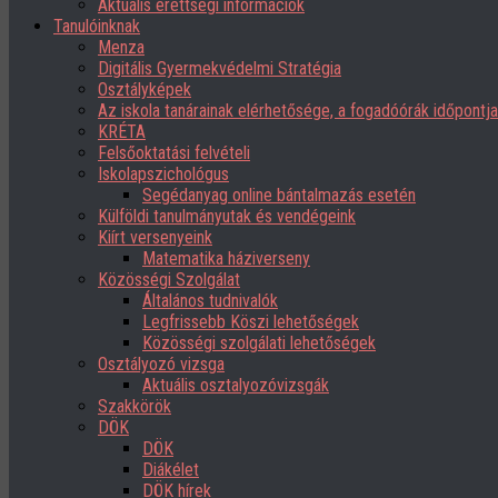
Aktuális érettségi információk
Tanulóinknak
Menza
Digitális Gyermekvédelmi Stratégia
Osztályképek
Az iskola tanárainak elérhetősége, a fogadóórák időpont
KRÉTA
Felsőoktatási felvételi
Iskolapszichológus
Segédanyag online bántalmazás esetén
Külföldi tanulmányutak és vendégeink
Kiírt versenyeink
Matematika háziverseny
Közösségi Szolgálat
Általános tudnivalók
Legfrissebb Köszi lehetőségek
Közösségi szolgálati lehetőségek
Osztályozó vizsga
Aktuális osztalyozóvizsgák
Szakkörök
DÖK
DÖK
Diákélet
DÖK hírek