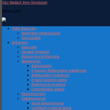
Váci Madách Imre Gimnázium
Miénk a jövő
VMIG Alapítvány
Alapítványi rendezvények
Egyszázalék
Intézmény
Kapcsolat
Iskolánk története
Különös közzétételi lista
Adatkezelés
Adatvédelem
E-learning Adatkezelési szabályzata
Adatkezelési Szabályzat
E-napló belépési adatai
Önéletrajzok kezelése
Üzenetköldési adatok
Bázisintézmény
Dokumentumok
Iskola dokumentumai
Letölthető nyomtatványok