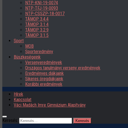
NTP-KNI-19-0074
NTP-TFJ-19-0093
NTP-CSSZP-18-0017
TÁMOP 3.4.4
TÁMOP 3.1.4
TÁMOP 3.2.9
TÁMOP 3.1.5
Sport
MOB
Sporteredmény
Büszkeségeink
Versenyeredmények
Országos tanulmányi verseny eredmények
Eredményes diákjaink
Sikeres öregdiákjaink
Korábbi eredmények
Hírek
Kapcsolat
Váci Madách Imre Gimnázium Alapítvány
Keresés: