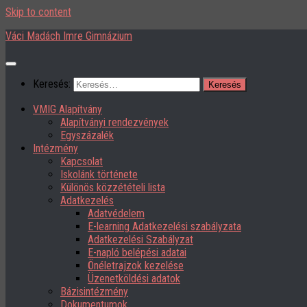
Skip to content
Váci Madách Imre Gimnázium
Keresés:
VMIG Alapítvány
Alapítványi rendezvények
Egyszázalék
Intézmény
Kapcsolat
Iskolánk története
Különös közzétételi lista
Adatkezelés
Adatvédelem
E-learning Adatkezelési szabályzata
Adatkezelési Szabályzat
E-napló belépési adatai
Önéletrajzok kezelése
Üzenetköldési adatok
Bázisintézmény
Dokumentumok