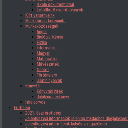
Iskola dokumentumai
Letölthető nyomtatványok
Kiírt versenyeink
Munkatársat keresünk..
Munkaközösségek
Angol
Biológia-Kémia
Fizika
Informatika
Magyar
Matematika
Művészetek
Német
Történelem
Újlatin nyelvek
Könyvtár
Könyvtári hírek
Jubileumi évkönyv
Iskolaorvos
Érettségi
2021. őszi érettségi
Jelentkezési információk jelenleg madáchos diákjainknak
Jelentkezési információk külsős vizsgázóknak