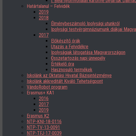
I. Béla nyomvonalán karöltve bejártuk Dalmác
Határtalanul – Felvidék
2019
2018
Élménybeszámoló Ipolysági utunkról
Ipolysági testvérgimnáziumunk diákjai Magy
2017
Előkészítő órák
Utazás a Felvidékre
Ipolyságiak látogatása Magyarországon
Összetartozás napi ünnepély
Értékelő óra
Hasznosuló termékek
Iskolánk az Oktatási Hivatal Bázisintézménye
Iskolánk akkreditált Kiváló Tehetségpont
VándoRobot program
Erasmus+ KA1
2016
2017
2019
Erasmus K2
NTP-KNI-18-0116
NTP-TV-13-0091
NTP-TFJ-17-0039