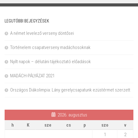
LEGUTÓBBI BEJEGYZÉSEK
A német levelező verseny döntősei
Történelem csapatverseny madáchosoknak
Nyílt napok – délutáni tájékoztató előadások
MADÁCH-PÁLYÁZAT 2021
Országos Diákolimpia: Lány gerelycsapatunk ezüstérmet szerzett
2026. augusztus
h
K
sze
cs
p
szo
v
1
2