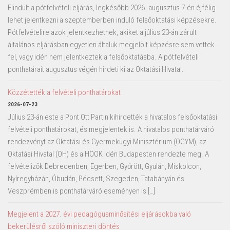
Elindult a pótfelvételi eljárás, legkésőbb 2026. augusztus 7-én éjfélig
lehet jelentkezni a szeptemberben induló felsőoktatási képzésekre.
Pótfelvételire azok jelentkezhetnek, akiket a július 23-án zárult
általános eljárásban egyetlen általuk megjelölt képzésre sem vettek
fel, vagy idén nem jelentkeztek a felsőoktatásba. A pótfelvételi
ponthatárait augusztus végén hirdeti ki az Oktatási Hivatal.
Közzétették a felvételi ponthatárokat
2026-07-23
Július 23-án este a Pont Ott Partin kihirdették a hivatalos felsőoktatási
felvételi ponthatárokat, és megjelentek is. A hivatalos ponthatárváró
rendezvényt az Oktatási és Gyermekügyi Minisztérium (OGYM), az
Oktatási Hivatal (OH) és a HÖOK idén Budapesten rendezte meg. A
felvételizők Debrecenben, Egerben, Győrött, Gyulán, Miskolcon,
Nyíregyházán, Óbudán, Pécsett, Szegeden, Tatabányán és
Veszprémben is ponthatárváró eseményen is […]
Megjelent a 2027. évi pedagógusminősítési eljárásokba való
bekerülésről szóló miniszteri döntés