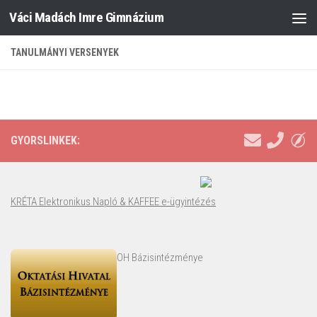
Váci Madách Imre Gimnázium
Skip to content
TANULMÁNYI VERSENYEK
GYORSLINKEK:
KRÉTA Elektronikus Napló & KAFFEE e-ügyintézés
OH Bázisintézménye