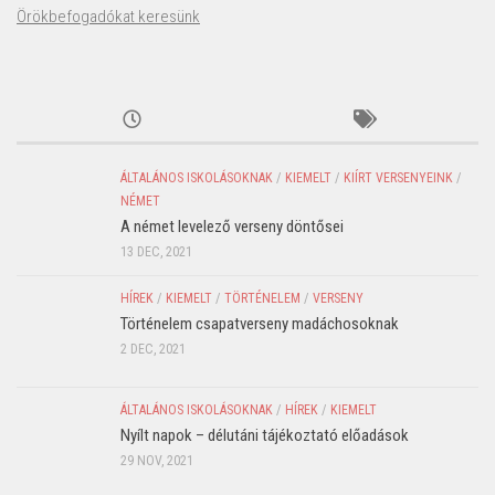
Örökbefogadókat keresünk
ÁLTALÁNOS ISKOLÁSOKNAK
/
KIEMELT
/
KIÍRT VERSENYEINK
/
NÉMET
A német levelező verseny döntősei
13 DEC, 2021
HÍREK
/
KIEMELT
/
TÖRTÉNELEM
/
VERSENY
Történelem csapatverseny madáchosoknak
2 DEC, 2021
ÁLTALÁNOS ISKOLÁSOKNAK
/
HÍREK
/
KIEMELT
Nyílt napok – délutáni tájékoztató előadások
29 NOV, 2021