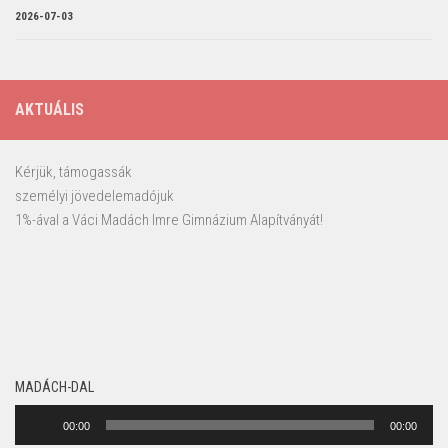
2026-07-03
AKTUÁLIS
Kérjük, támogassák
személyi jövedelemadójuk
1%-ával a Váci Madách Imre Gimnázium Alapítványát!
MADÁCH-DAL
Audió
00:00
00:00
lejátszó