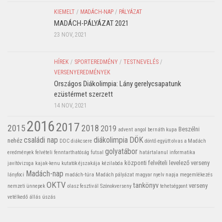
KIEMELT
/
MADÁCH-NAP
/
PÁLYÁZAT
MADÁCH-PÁLYÁZAT 2021
23 NOV, 2021
HÍREK
/
SPORTEREDMÉNY
/
TESTNEVELÉS
/
VERSENYEREDMÉNYEK
Országos Diákolimpia: Lány gerelycsapatunk
ezüstérmet szerzett
14 NOV, 2021
2016
2017
2015
2018
2019
Beszélni
advent
angol
bernáth kupa
családi nap
diákolimpia
DÖK
nehéz
DDC
diákcsere
döntő
együtt olvas a Madách
golyatábor
eredmények
felvételi
fenntarthatóság
futsal
határtalanul
informatika
központi felvételi
levelező verseny
javítóvizsga
kajak-kenu
kutatók éjszakája
kézilabda
Madách-nap
lányfoci
madách-túra
Madách pályázat
magyar nyelv napja
megemlékezés
OKTV
tankönyv
verseny
nemzeti ünnepek
olasz fesztivál
Szónokverseny
tehetségpont
vetélkedő
állás
úszás