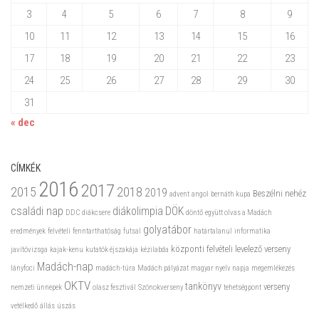
3
4
5
6
7
8
9
10
11
12
13
14
15
16
17
18
19
20
21
22
23
24
25
26
27
28
29
30
31
« dec
CÍMKÉK
2016
2017
2015
2018
2019
Beszélni nehéz
advent
angol
bernáth kupa
családi nap
diákolimpia
DÖK
DDC
diákcsere
döntő
együtt olvas a Madách
golyatábor
eredmények
felvételi
fenntarthatóság
futsal
határtalanul
informatika
központi felvételi
levelező verseny
javítóvizsga
kajak-kenu
kutatók éjszakája
kézilabda
Madách-nap
lányfoci
madách-túra
Madách pályázat
magyar nyelv napja
megemlékezés
OKTV
tankönyv
verseny
nemzeti ünnepek
olasz fesztivál
Szónokverseny
tehetségpont
vetélkedő
állás
úszás