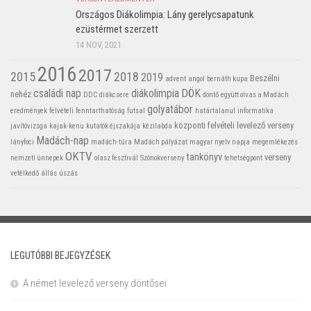
Országos Diákolimpia: Lány gerelycsapatunk
ezüstérmet szerzett
14 NOV, 2021
2016
2017
2015
2018
2019
Beszélni
advent
angol
bernáth kupa
családi nap
diákolimpia
DÖK
nehéz
DDC
diákcsere
döntő
együtt olvas a Madách
golyatábor
eredmények
felvételi
fenntarthatóság
futsal
határtalanul
informatika
központi felvételi
levelező verseny
javítóvizsga
kajak-kenu
kutatók éjszakája
kézilabda
Madách-nap
lányfoci
madách-túra
Madách pályázat
magyar nyelv napja
megemlékezés
OKTV
tankönyv
verseny
nemzeti ünnepek
olasz fesztivál
Szónokverseny
tehetségpont
vetélkedő
állás
úszás
LEGUTÓBBI BEJEGYZÉSEK
A német levelező verseny döntősei