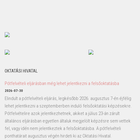
OKTATÁSI HIVATAL
Pótfelvételi eljárásban még lehet jelentkezni a felsőoktatásba
2026-07-30
Elindult a pótfelvételi eljárás, legkésőbb 2026. augusztus 7-én éjfélig
lehet jelentkezni a szeptemberben induló felsőoktatási képzésekre.
Pótfelvételire azok jelentkezhetnek, akiket a július 23-án zárult
általános eljárásban egyetlen általuk megjelölt képzésre sem vettek
fel, vagy idén nem jelentkeztek a felsőoktatásba. A pótfelvételi
ponthatárait augusztus végén hirdeti ki az Oktatási Hivatal.