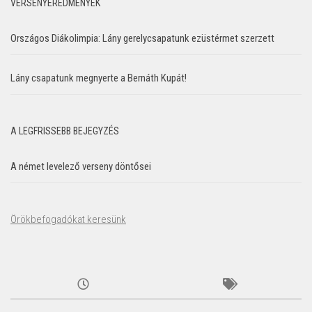
VERSENYEREDMÉNYEK
Országos Diákolimpia: Lány gerelycsapatunk ezüstérmet szerzett
Lány csapatunk megnyerte a Bernáth Kupát!
A LEGFRISSEBB BEJEGYZÉS
A német levelező verseny döntősei
Örökbefogadókat keresünk