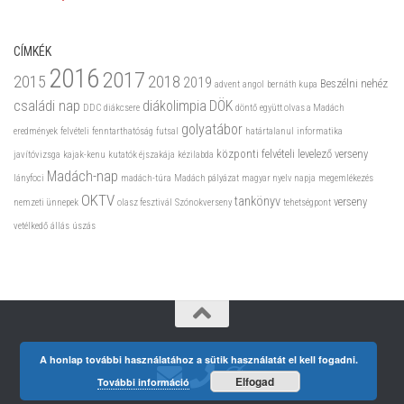
CÍMKÉK
2016
2017
2015
2018
2019
Beszélni nehéz
advent
angol
bernáth kupa
családi nap
diákolimpia
DÖK
DDC
diákcsere
döntő
együtt olvas a Madách
golyatábor
eredmények
felvételi
fenntarthatóság
futsal
határtalanul
informatika
központi felvételi
levelező verseny
javítóvizsga
kajak-kenu
kutatók éjszakája
kézilabda
Madách-nap
lányfoci
madách-túra
Madách pályázat
magyar nyelv napja
megemlékezés
OKTV
tankönyv
verseny
nemzeti ünnepek
olasz fesztivál
Szónokverseny
tehetségpont
vetélkedő
állás
úszás
A honlap további használatához a sütik használatát el kell fogadni.
Elfogad
További információ