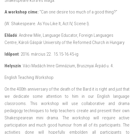
Shakespeare kora és világa.
A workshop címe:
“Can one desire too much of a good thing?”
(W. Shakespeare. As You Like It, Act IV, Scene I).
Előadó
: Andrew Mile, Language Educator, Foreign Languages
Centre, Károli Gáspár University of the Reformed Church in Hungary
Időpont
: 2016. március 22. 15.15-16.45-ig
Helyszín
: Váci Madách Imre Gimnázium, Brusznyai Árpád u. 4.
English Teaching Workshop
On the 400th anniversary of the death of the Bard it is right and just that
we dedicate some attention to him in our English language
classrooms. This workshop will use collaborative and drama
pedagogy techniques to help teachers create and present their own
Shakespearean mini drama. The workshop will require active
participation and much good humour from all of its participants. The
activities done will hopefully embolden all participants to