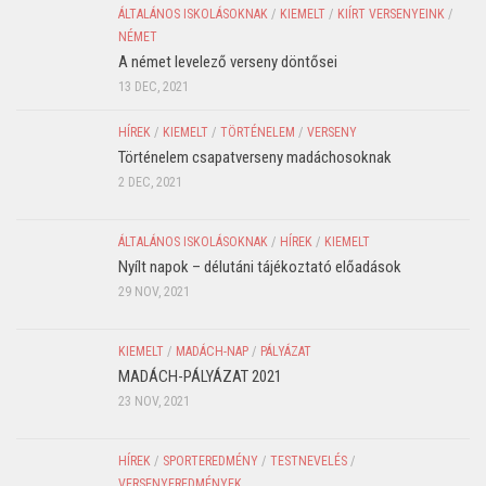
ÁLTALÁNOS ISKOLÁSOKNAK
/
KIEMELT
/
KIÍRT VERSENYEINK
/
NÉMET
A német levelező verseny döntősei
13 DEC, 2021
HÍREK
/
KIEMELT
/
TÖRTÉNELEM
/
VERSENY
Történelem csapatverseny madáchosoknak
2 DEC, 2021
ÁLTALÁNOS ISKOLÁSOKNAK
/
HÍREK
/
KIEMELT
Nyílt napok – délutáni tájékoztató előadások
29 NOV, 2021
KIEMELT
/
MADÁCH-NAP
/
PÁLYÁZAT
MADÁCH-PÁLYÁZAT 2021
23 NOV, 2021
HÍREK
/
SPORTEREDMÉNY
/
TESTNEVELÉS
/
VERSENYEREDMÉNYEK