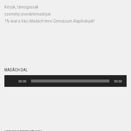
Kérjük, támogassák
személyi jövedelemadójuk
1%-ával a Váci Madách Imre Gimnázium Alapítványát!
MADÁCH-DAL
Audió
00:00
00:00
lejátszó