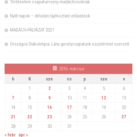
Történelem csapatverseny madáchosoknak
Nyílt napok – délutáni tájékoztató előadások
MADÁCH-PÁLYÁZAT 2021
Országos Diákolimpia: Lány gerelycsapatunk ezüstérmet szerzett
2016. március
h
K
sze
cs
p
szo
v
1
2
3
4
5
6
7
8
9
10
11
12
13
14
15
16
17
18
19
20
21
22
23
24
25
26
27
28
29
30
31
« febr
ápr »