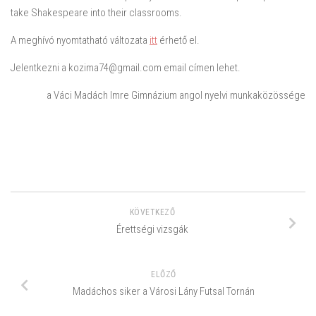
take Shakespeare into their classrooms.
A meghívó nyomtatható változata
itt
érhető el.
Jelentkezni a kozima74@gmail.com email címen lehet.
a Váci Madách Imre Gimnázium angol nyelvi munkaközössége
KÖVETKEZŐ
Érettségi vizsgák
ELŐZŐ
Madáchos siker a Városi Lány Futsal Tornán