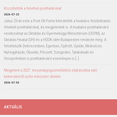
Közzétették a felvételi ponthatárokat
2026-07-23
Július 23-án este a Pont Ott Partin kihirdették a hivatalos felsőoktatási
felvételi ponthatárokat, és megjelentek is. A hivatalos ponthatárváró
rendezvényt az Oktatási és Gyermekügyi Minisztérium (OGYM), az
Oktatási Hivatal (OH) és a HÖOK idén Budapesten rendezte meg. A
felvételizők Debrecenben, Egerben, Győrött, Gyulán, Miskolcon,
Nyíregyházán, Óbudán, Pécsett, Szegeden, Tatabányán és
Veszprémben is ponthatárváró eseményen is […]
Megjelent a 2027. évi pedagógusminősítési eljárásokba való
bekerülésről szóló miniszteri döntés
2026-07-03
AKTUÁLIS