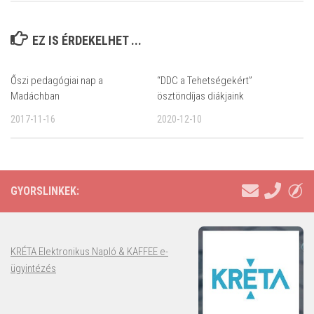
EZ IS ÉRDEKELHET ...
Őszi pedagógiai nap a
“DDC a Tehetségekért”
Madáchban
ösztöndíjas diákjaink
2017-11-16
2020-12-10
GYORSLINKEK:
KRÉTA Elektronikus Napló & KAFFEE e-
ügyintézés