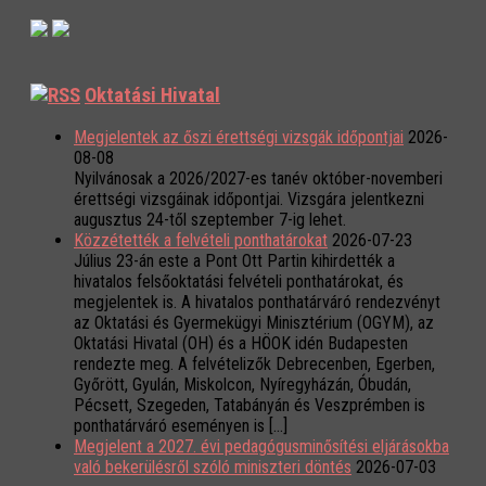
Oktatási Hivatal
Megjelentek az őszi érettségi vizsgák időpontjai
2026-
08-08
Nyilvánosak a 2026/2027-es tanév október-novemberi
érettségi vizsgáinak időpontjai. Vizsgára jelentkezni
augusztus 24-től szeptember 7-ig lehet.
Közzétették a felvételi ponthatárokat
2026-07-23
Július 23-án este a Pont Ott Partin kihirdették a
hivatalos felsőoktatási felvételi ponthatárokat, és
megjelentek is. A hivatalos ponthatárváró rendezvényt
az Oktatási és Gyermekügyi Minisztérium (OGYM), az
Oktatási Hivatal (OH) és a HÖOK idén Budapesten
rendezte meg. A felvételizők Debrecenben, Egerben,
Győrött, Gyulán, Miskolcon, Nyíregyházán, Óbudán,
Pécsett, Szegeden, Tatabányán és Veszprémben is
ponthatárváró eseményen is […]
Megjelent a 2027. évi pedagógusminősítési eljárásokba
való bekerülésről szóló miniszteri döntés
2026-07-03