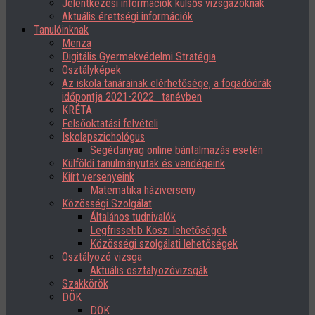
Jelentkezési információk külsős vizsgázóknak
Aktuális érettségi információk
Tanulóinknak
Menza
Digitális Gyermekvédelmi Stratégia
Osztályképek
Az iskola tanárainak elérhetősége, a fogadóórák
időpontja 2021-2022. tanévben
KRÉTA
Felsőoktatási felvételi
Iskolapszichológus
Segédanyag online bántalmazás esetén
Külföldi tanulmányutak és vendégeink
Kiírt versenyeink
Matematika háziverseny
Közösségi Szolgálat
Általános tudnivalók
Legfrissebb Köszi lehetőségek
Közösségi szolgálati lehetőségek
Osztályozó vizsga
Aktuális osztalyozóvizsgák
Szakkörök
DÖK
DÖK