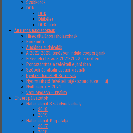
Szakkörök
DÖK
DÖK
Diákélet
DÖK hírek
Általános iskolásoknak
Hírek általános iskolásoknak
Köszöntő
Általános tudnivalók
A 2022-2023. tanévben induló csoportjaink
Felvételi eljárás a 2021-2022. tanévben
Pontszámítás a felvételi eljárásban
Szóbeli és alkalmassági vizsgák
Gyakran Ismételt Kérdések
Nyomtatható felvételi tájékoztató füzet – új
Nyílt napok – 2021
Váci Madách – kisfilm
Elnyert pályázatok
Határtalanul-Székelyudvarhely
2018
2019
Határtalanul: Kárpátalja
2017
2018