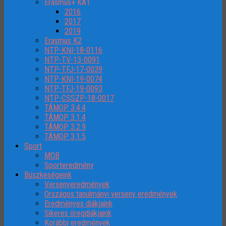
Erasmus+ KA1
2016
2017
2019
Erasmus K2
NTP-KNI-18-0116
NTP-TV-13-0091
NTP-TFJ-17-0039
NTP-KNI-19-0074
NTP-TFJ-19-0093
NTP-CSSZP-18-0017
TÁMOP 3.4.4
TÁMOP 3.1.4
TÁMOP 3.2.9
TÁMOP 3.1.5
Sport
MOB
Sporteredmény
Büszkeségeink
Versenyeredmények
Országos tanulmányi verseny eredmények
Eredményes diákjaink
Sikeres öregdiákjaink
Korábbi eredmények