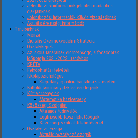
Jelentkezési információk jelenleg madáchos
diákjainknak…
Jelentkezési információk külsős vizsgázóknak
Aktuális érettségi információk
Tanulóinknak
Menza
Digitális Gyermekvédelmi Stratégia
Osztályképek
Az iskola tanárainak elérhetősége, a fogadóórák
időpontja 2021-2022. tanévben
KRÉTA
Felsőoktatási felvételi
Iskolapszichológus
Segédanyag online bántalmazás esetén
Külföldi tanulmányutak és vendégeink
Kiírt versenyeink
Matematika háziverseny
Közösségi Szolgálat
Általános tudnivalók
Legfrissebb Köszi lehetőségek
Közösségi szolgálati lehetőségek
Osztályozó vizsga
Aktuális osztalyozóvizsgák