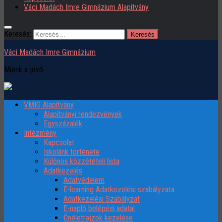
Váci Madách Imre Gimnázium Alapítvány
Keresés:
Váci Madách Imre Gimnázium
Miénk a jövő
VMIG Alapítvány
Alapítványi rendezvények
Egyszázalék
Intézmény
Kapcsolat
Iskolánk története
Különös közzétételi lista
Adatkezelés
Adatvédelem
E-learning Adatkezelési szabályzata
Adatkezelési Szabályzat
E-napló belépési adatai
Önéletrajzok kezelése