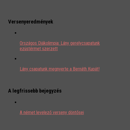
Versenyeredmények
Országos Diákolimpia: Lány gerelycsapatunk
ezüstérmet szerzett
Lány csapatunk megnyerte a Bernáth Kupát!
A legfrissebb bejegyzés
A német levelező verseny döntősei