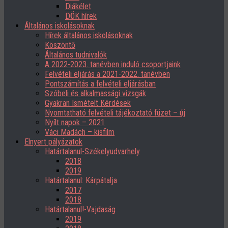
Diákélet
DÖK hírek
Általános iskolásoknak
Hírek általános iskolásoknak
Köszöntő
Általános tudnivalók
A 2022-2023. tanévben induló csoportjaink
Felvételi eljárás a 2021-2022. tanévben
Pontszámítás a felvételi eljárásban
Szóbeli és alkalmassági vizsgák
Gyakran Ismételt Kérdések
Nyomtatható felvételi tájékoztató füzet – új
Nyílt napok – 2021
Váci Madách – kisfilm
Elnyert pályázatok
Határtalanul-Székelyudvarhely
2018
2019
Határtalanul: Kárpátalja
2017
2018
Határtalanul!-Vajdaság
2019