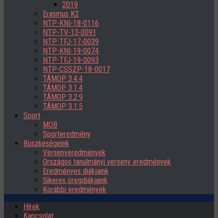
2019
Erasmus K2
NTP-KNI-18-0116
NTP-TV-13-0091
NTP-TFJ-17-0039
NTP-KNI-19-0074
NTP-TFJ-19-0093
NTP-CSSZP-18-0017
TÁMOP 3.4.4
TÁMOP 3.1.4
TÁMOP 3.2.9
TÁMOP 3.1.5
Sport
MOB
Sporteredmény
Büszkeségeink
Versenyeredmények
Országos tanulmányi verseny eredmények
Eredményes diákjaink
Sikeres öregdiákjaink
Korábbi eredmények
Hírek
Kapcsolat