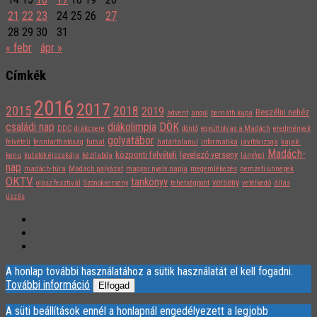
21
22
23
24
25
26
27
28
29
30
31
« febr
ápr »
Címkék
2016
2017
2015
2018
2019
Beszélni nehéz
advent
angol
bernáth kupa
családi nap
diákolimpia
DÖK
DDC
diákcsere
döntő
együtt olvas a Madách
eredmények
golyatábor
felvételi
fenntarthatóság
futsal
határtalanul
informatika
javítóvizsga
kajak-
Madách-
központi felvételi
levelező verseny
kenu
kutatók éjszakája
kézilabda
lányfoci
nap
madách-túra
Madách pályázat
magyar nyelv napja
megemlékezés
nemzeti ünnepek
OKTV
tankönyv
verseny
olasz fesztivál
Szónokverseny
tehetségpont
vetélkedő
állás
úszás
A honlap további használatához a sütik használatát el kell fogadni.
További információ
Elfogad
A süti beállítások ennél a honlapnál engedélyezett a legjobb