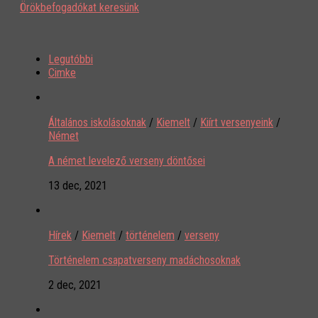
Örökbefogadókat keresünk
Legutóbbi
Cimke
Általános iskolásoknak
/
Kiemelt
/
Kiírt versenyeink
/
Német
A német levelező verseny döntősei
13 dec, 2021
Hírek
/
Kiemelt
/
történelem
/
verseny
Történelem csapatverseny madáchosoknak
2 dec, 2021