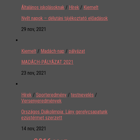
Általános iskolásoknak
/
Hírek
/
Kiemelt
Nyílt napok – délutáni tájékoztató előadások
29 nov, 2021
Kiemelt
/
Madách-nap
/
pályázat
MADÁCH-PÁLYÁZAT 2021
23 nov, 2021
Hírek
/
Sporteredmény
/
testnevelés
/
Versenyeredmények
Országos Diákolimpia: Lány gerelycsapatunk
ezüstérmet szerzett
14 nov, 2021