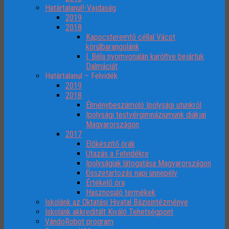
Határtalanul!-Vajdaság
2019
2018
Kapocsteremtő céllal Vácot
körülbarangolánk
I. Béla nyomvonalán karöltve bejártuk
Dalmáciát
Határtalanul – Felvidék
2019
2018
Élménybeszámoló Ipolysági utunkról
Ipolysági testvérgimnáziumunk diákjai
Magyarországon
2017
Előkészítő órák
Utazás a Felvidékre
Ipolyságiak látogatása Magyarországon
Összetartozás napi ünnepély
Értékelő óra
Hasznosuló termékek
Iskolánk az Oktatási Hivatal Bázisintézménye
Iskolánk akkreditált Kiváló Tehetségpont
VándoRobot program