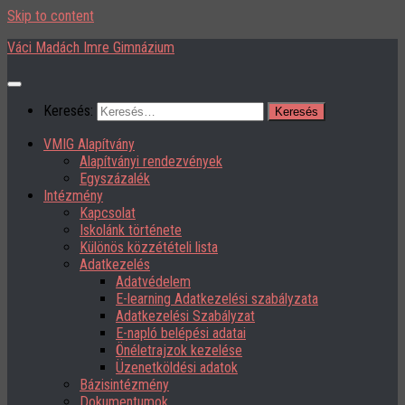
Skip to content
Váci Madách Imre Gimnázium
Keresés:
VMIG Alapítvány
Alapítványi rendezvények
Egyszázalék
Intézmény
Kapcsolat
Iskolánk története
Különös közzétételi lista
Adatkezelés
Adatvédelem
E-learning Adatkezelési szabályzata
Adatkezelési Szabályzat
E-napló belépési adatai
Önéletrajzok kezelése
Üzenetköldési adatok
Bázisintézmény
Dokumentumok