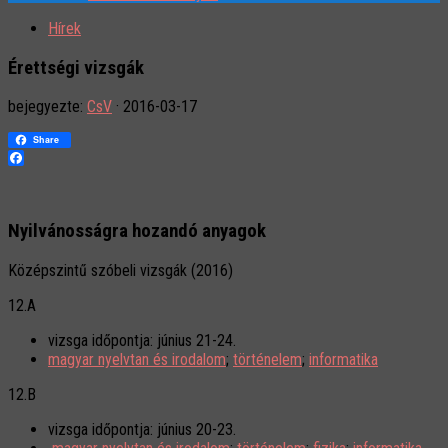
Hírek
Érettségi vizsgák
bejegyezte:
CsV
·
2016-03-17
Share
Facebook
Nyilvánosságra hozandó anyagok
Középszintű szóbeli vizsgák (2016)
12.A
vizsga időpontja: június 21-24.
magyar nyelvtan és irodalom
;
történelem
;
informatika
12.B
vizsga időpontja: június 20-23.