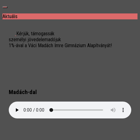
Aktuális
Kérjük, támogassák
személyi jövedelemadójuk
1%-ával a Váci Madách Imre Gimnázium Alapítványát!
Madách-dal