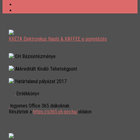
KRÉTA Elektronikus Napló & KAFFEE e-ügyintézés
OH Bázisintézménye
Akkreditált Kiváló Tehetségpont
Határtalanul pályázat 2017
Emlékkönyv
Ingyenes Office 365 diákoknak.
Részletek a
https://o365.oh.gov.hu/
oldalon