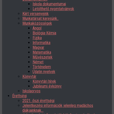
Iskola dokumentumai
Letölthető nyomtatványok
Kiírt versenyeink
Munkatársat keresünk..
Munkaközösségek
Angol
Biológia-Kémia
Fizika
Informatika
Magyar
Matematika
Művészetek
Német
Történelem
Újlatin nyelvek
Könyvtár
Könyvtári hírek
Jubileumi évkönyv
Iskolaorvos
Érettségi
2021. őszi érettségi
Jelentkezési információk jelenleg madáchos
diákjainknak…