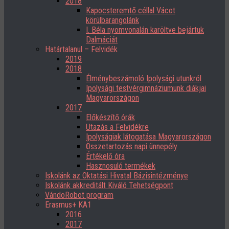
2018
Kapocsteremtő céllal Vácot
körülbarangolánk
I. Béla nyomvonalán karöltve bejártuk
Dalmáciát
Határtalanul – Felvidék
2019
2018
Élménybeszámoló Ipolysági utunkról
Ipolysági testvérgimnáziumunk diákjai
Magyarországon
2017
Előkészítő órák
Utazás a Felvidékre
Ipolyságiak látogatása Magyarországon
Összetartozás napi ünnepély
Értékelő óra
Hasznosuló termékek
Iskolánk az Oktatási Hivatal Bázisintézménye
Iskolánk akkreditált Kiváló Tehetségpont
VándoRobot program
Erasmus+ KA1
2016
2017