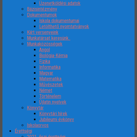
Üzenetköldési adatok
Bázisintézmény
Dokumentumok
Iskola dokumentumai
Letölthető nyomtatványok
Kiírt versenyeink
Munkatársat keresünk..
Munkaközösségek
Angol
Biológia-Kémia
Fizika
Informatika
Magyar
Matematika
Művészetek
Német
Történelem
Újlatin nyelvek
Könyvtár
Könyvtári hírek
Jubileumi évkönyv
Iskolaorvos
Érettségi
2021. őszi érettségi