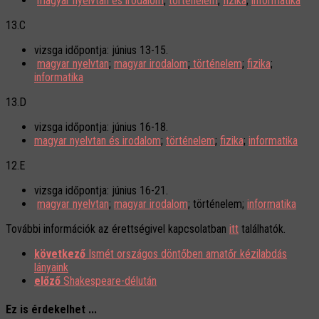
magyar nyelvtan és irodalom
;
történelem
;
fizika
;
informatika
13.C
vizsga időpontja: június 13-15.
magyar nyelvtan
;
magyar irodalom
;
történelem
;
fizika
;
informatika
13.D
vizsga időpontja: június 16-18.
magyar nyelvtan és irodalom
;
történelem
;
fizika
;
informatika
12.E
vizsga időpontja: június 16-21.
magyar nyelvtan
;
magyar irodalom
; történelem;
informatika
További információk az érettségivel kapcsolatban
itt
találhatók.
következő
Ismét országos döntőben amatőr kézilabdás
lányaink
előző
Shakespeare-délután
Ez is érdekelhet ...