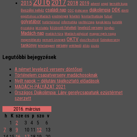
2016
2017
2015
2018
2019
advent
angol
bernáth kupa
családi nap
diákolimpia
DÖK
Beszélni nehéz
DDC
diákcsere
döntő
együtt olvas a Madách
eredmények
felvételi
fenntarthatóság
futsal
golyatábor
határtalanul
informatika
javítóvizsga
kajak-kenu
kutatók
központi felvételi
levelező verseny
éjszakája
kézilabda
lányfoci
Madách-nap
madách-túra
Madách pályázat
magyar nyelv napja
OKTV
megemlékezés
nemzeti ünnepek
olasz fesztivál
Szónokverseny
tankönyv
verseny
tehetségpont
vetélkedő
állás
úszás
Legutóbbi bejegyzések
A német levelező verseny döntősei
Történelem csapatverseny madáchosoknak
Nyílt napok – délutáni tájékoztató előadások
MADÁCH-PÁLYÁZAT 2021
Országos Diákolimpia: Lány gerelycsapatunk ezüstérmet
szerzett
2016. március
h
K
sze
cs
p
szo
v
1
2
3
4
5
6
7
8
9
10
11
12
13
14
15
16
17
18
19
20