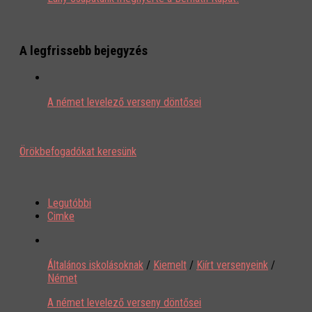
A legfrissebb bejegyzés
A német levelező verseny döntősei
Örökbefogadókat keresünk
Legutóbbi
Cimke
Általános iskolásoknak
/
Kiemelt
/
Kiírt versenyeink
/
Német
A német levelező verseny döntősei