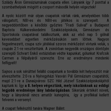
Szilády Áron Gimnáziumának csapata ellen. Lányaink így 7 ponttal a
szombathelyiek mögött a csoport második helyén végeztek!
A nyolc között már olyan csapatok vártak ránk, amelyekben több
válogatott, NBI-es és NBII-es játékos is szerepelt. A
negyeddöntőben a későbbi győztes “Fradi Sulival” a Budapest
Baptista Külkereskedelmi Szakközépiskola, Gimnázium és
Sportiskola csapatával találkoztunk, akik az első nap 5 gólnál
kevesebbet egyetlen mérkőzésükön sem lőttek. Nagyon
fegyelmezett, csupa szív játékkal szoros mérkőzést vívtunk velük, s
csupán 2:1-re veszítettünk. A zsinórban negyedik országos döntőjén
szereplő Schvart Enikő extázisban védte kapunkat, gólunkat Krafcsik
Carmen a félpályáról szerezte. Erre az eredményre mindenki
felfigyelt!
Sajnos a sok sérülttel felálló csapatunk a további két helyosztót már
elveszítette. 2:0-ra a Nyíregyházi Vasvári Pál Gimnázium csapatától,
majd 2:1-re a Dunaújvárosi SZC Hild József Szakközépiskolájétól
kaptunk ki. Így
a 8. helyen végeztünk, mely iskolánknak az eddigi
legjobb eredménye lány labdarúgásban
. Sikerünk értékét növeli,
hogy a lányoknál nincs amatőr kategória, így a profikkal kellett
felvenni a versenyt.
A csapat felkészítő tanára Wagner Bálint.