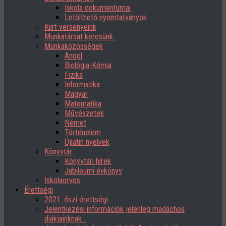
Iskola dokumentumai
Letölthető nyomtatványok
Kiírt versenyeink
Munkatársat keresünk..
Munkaközösségek
Angol
Biológia-Kémia
Fizika
Informatika
Magyar
Matematika
Művészetek
Német
Történelem
Újlatin nyelvek
Könyvtár
Könyvtári hírek
Jubileumi évkönyv
Iskolaorvos
Érettségi
2021. őszi érettségi
Jelentkezési információk jelenleg madáchos
diákjainknak…