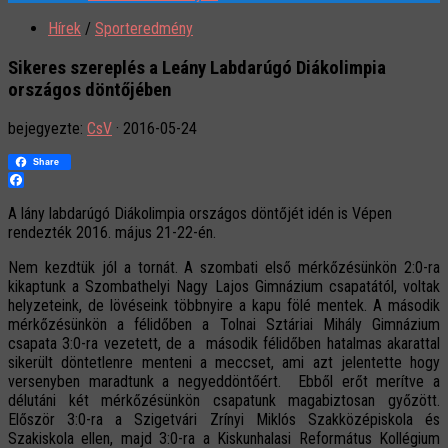
Hírek
/
Sporteredmény
Sikeres szereplés a Leány Labdarúgó Diákolimpia
országos döntőjében
bejegyezte:
CsV
·
2016-05-24
Share
Facebook
A lány labdarúgó Diákolimpia országos döntőjét idén is Vépen
rendezték 2016. május 21-22-én.
Nem kezdtük jól a tornát. A szombati első mérkőzésünkön 2:0-ra
kikaptunk a Szombathelyi Nagy Lajos Gimnázium csapatától, voltak
helyzeteink, de lövéseink többnyire a kapu fölé mentek. A második
mérkőzésünkön a félidőben a Tolnai Sztáriai Mihály Gimnázium
csapata 3:0-ra vezetett, de a második félidőben hatalmas akarattal
sikerült döntetlenre menteni a meccset, ami azt jelentette hogy
versenyben maradtunk a negyeddöntőért. Ebből erőt merítve a
délutáni két mérkőzésünkön csapatunk magabiztosan győzött.
Először 3:0-ra a Szigetvári Zrínyi Miklós Szakközépiskola és
Szakiskola ellen, majd 3:0-ra a Kiskunhalasi Református Kollégium