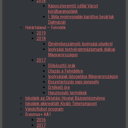
2018
Kapocsteremtő céllal Vácot
körülbarangolánk
I. Béla nyomvonalán karöltve bejártuk
Dalmáciát
Határtalanul – Felvidék
2019
2018
Élménybeszámoló Ipolysági utunkról
Ipolysági testvérgimnáziumunk diákjai
Magyarországon
2017
Előkészítő órák
Utazás a Felvidékre
Ipolyságiak látogatása Magyarországon
Összetartozás napi ünnepély
Értékelő óra
Hasznosuló termékek
Iskolánk az Oktatási Hivatal Bázisintézménye
Iskolánk akkreditált Kiváló Tehetségpont
VándoRobot program
Erasmus+ KA1
2016
2017