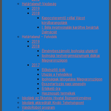
Határtalanul!-Vajdaság
2019
2018
Kapocsteremtő céllal Vácot
körülbarangolánk
I. Béla nyomvonalán karöltve bejártuk
Dalmáciát
Határtalanul – Felvidék
2019
2018
Élménybeszámoló Ipolysági utunkról
Ipolysági testvérgimnáziumunk diákjai
Magyarországon
2017
Előkészítő órák
Utazás a Felvidékre
Ipolyságiak látogatása Magyarországon
Összetartozás napi ünnepély
Értékelő óra
Hasznosuló termékek
Iskolánk az Oktatási Hivatal Bázisintézménye
Iskolánk akkreditált Kiváló Tehetségpont
VándoRobot program