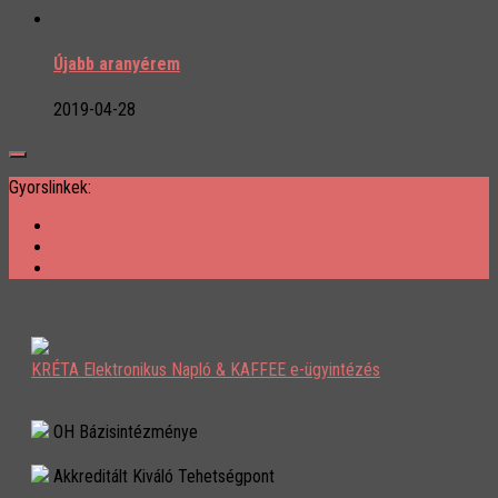
Újabb aranyérem
2019-04-28
Gyorslinkek:
KRÉTA Elektronikus Napló & KAFFEE e-ügyintézés
OH Bázisintézménye
Akkreditált Kiváló Tehetségpont