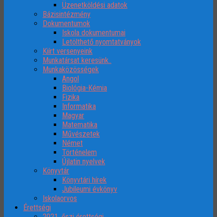
Üzenetköldési adatok
Bázisintézmény
Dokumentumok
Iskola dokumentumai
Letölthető nyomtatványok
Kiírt versenyeink
Munkatársat keresünk..
Munkaközösségek
Angol
Biológia-Kémia
Fizika
Informatika
Magyar
Matematika
Művészetek
Német
Történelem
Újlatin nyelvek
Könyvtár
Könyvtári hírek
Jubileumi évkönyv
Iskolaorvos
Érettségi
2021. őszi érettségi