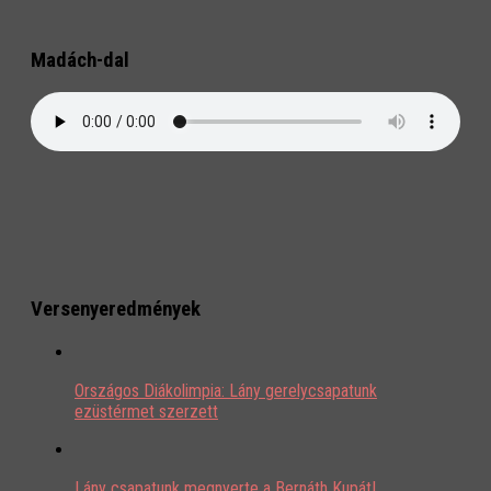
Madách-dal
Versenyeredmények
Országos Diákolimpia: Lány gerelycsapatunk
ezüstérmet szerzett
Lány csapatunk megnyerte a Bernáth Kupát!