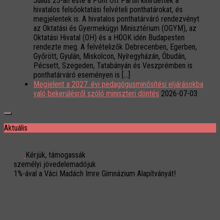
Július 23-án este a Pont Ott Partin kihirdették a
hivatalos felsőoktatási felvételi ponthatárokat, és
megjelentek is. A hivatalos ponthatárváró rendezvényt
az Oktatási és Gyermekügyi Minisztérium (OGYM), az
Oktatási Hivatal (OH) és a HÖOK idén Budapesten
rendezte meg. A felvételizők Debrecenben, Egerben,
Győrött, Gyulán, Miskolcon, Nyíregyházán, Óbudán,
Pécsett, Szegeden, Tatabányán és Veszprémben is
ponthatárváró eseményen is […]
Megjelent a 2027. évi pedagógusminősítési eljárásokba
való bekerülésről szóló miniszteri döntés
2026-07-03
Aktuális
Kérjük, támogassák
személyi jövedelemadójuk
1%-ával a Váci Madách Imre Gimnázium Alapítványát!