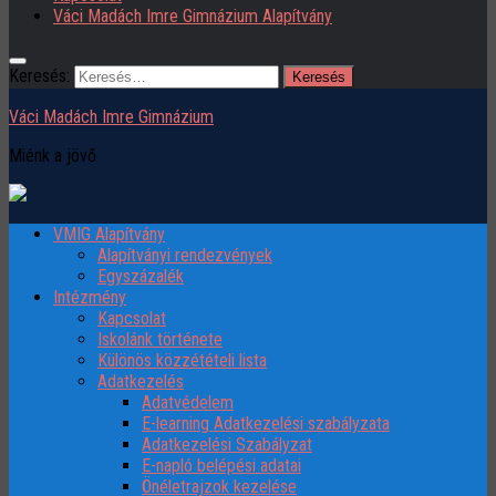
Váci Madách Imre Gimnázium Alapítvány
Keresés:
Váci Madách Imre Gimnázium
Miénk a jövő
VMIG Alapítvány
Alapítványi rendezvények
Egyszázalék
Intézmény
Kapcsolat
Iskolánk története
Különös közzétételi lista
Adatkezelés
Adatvédelem
E-learning Adatkezelési szabályzata
Adatkezelési Szabályzat
E-napló belépési adatai
Önéletrajzok kezelése