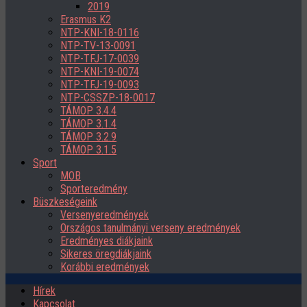
2019
Erasmus K2
NTP-KNI-18-0116
NTP-TV-13-0091
NTP-TFJ-17-0039
NTP-KNI-19-0074
NTP-TFJ-19-0093
NTP-CSSZP-18-0017
TÁMOP 3.4.4
TÁMOP 3.1.4
TÁMOP 3.2.9
TÁMOP 3.1.5
Sport
MOB
Sporteredmény
Büszkeségeink
Versenyeredmények
Országos tanulmányi verseny eredmények
Eredményes diákjaink
Sikeres öregdiákjaink
Korábbi eredmények
Hírek
Kapcsolat