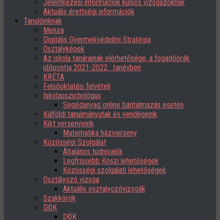
Jelentkezési információk külsős vizsgázóknak
Aktuális érettségi információk
Tanulóinknak
Menza
Digitális Gyermekvédelmi Stratégia
Osztályképek
Az iskola tanárainak elérhetősége, a fogadóórák
időpontja 2021-2022. tanévben
KRÉTA
Felsőoktatási felvételi
Iskolapszichológus
Segédanyag online bántalmazás esetén
Külföldi tanulmányutak és vendégeink
Kiírt versenyeink
Matematika háziverseny
Közösségi Szolgálat
Általános tudnivalók
Legfrissebb Köszi lehetőségek
Közösségi szolgálati lehetőségek
Osztályozó vizsga
Aktuális osztalyozóvizsgák
Szakkörök
DÖK
DÖK