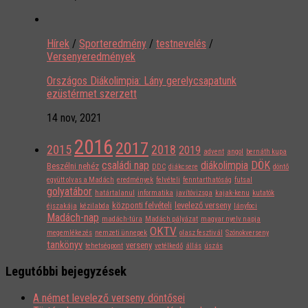
Hírek
/
Sporteredmény
/
testnevelés
/
Versenyeredmények
Országos Diákolimpia: Lány gerelycsapatunk
ezüstérmet szerzett
14 nov, 2021
2016
2017
2015
2018
2019
advent
angol
bernáth kupa
családi nap
diákolimpia
DÖK
Beszélni nehéz
DDC
diákcsere
döntő
együtt olvas a Madách
eredmények
felvételi
fenntarthatóság
futsal
golyatábor
határtalanul
informatika
javítóvizsga
kajak-kenu
kutatók
központi felvételi
levelező verseny
éjszakája
kézilabda
lányfoci
Madách-nap
madách-túra
Madách pályázat
magyar nyelv napja
OKTV
megemlékezés
nemzeti ünnepek
olasz fesztivál
Szónokverseny
tankönyv
verseny
tehetségpont
vetélkedő
állás
úszás
Legutóbbi bejegyzések
A német levelező verseny döntősei