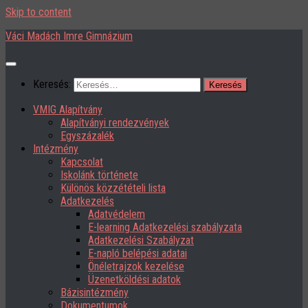
Skip to content
Váci Madách Imre Gimnázium
Keresés:
VMIG Alapítvány
Alapítványi rendezvények
Egyszázalék
Intézmény
Kapcsolat
Iskolánk története
Különös közzétételi lista
Adatkezelés
Adatvédelem
E-learning Adatkezelési szabályzata
Adatkezelési Szabályzat
E-napló belépési adatai
Önéletrajzok kezelése
Üzenetköldési adatok
Bázisintézmény
Dokumentumok