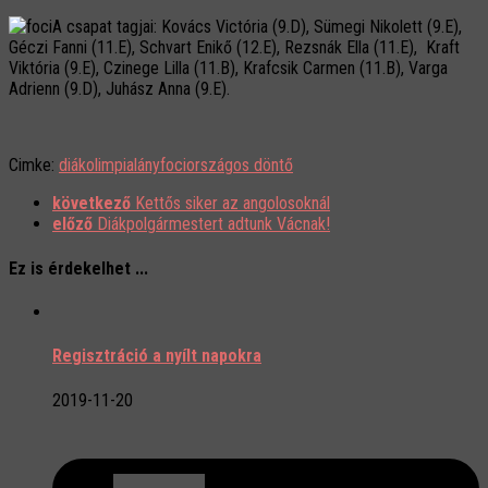
A csapat tagjai: Kovács Victória (9.D), Sümegi Nikolett (9.E),
Géczi Fanni (11.E), Schvart Enikő (12.E), Rezsnák Ella (11.E), Kraft
Viktória (9.E), Czinege Lilla (11.B), Krafcsik Carmen (11.B), Varga
Adrienn (9.D), Juhász Anna (9.E).
Cimke:
diákolimpia
lányfoci
országos döntő
következő
Kettős siker az angolosoknál
előző
Diákpolgármestert adtunk Vácnak!
Ez is érdekelhet ...
Regisztráció a nyílt napokra
2019-11-20