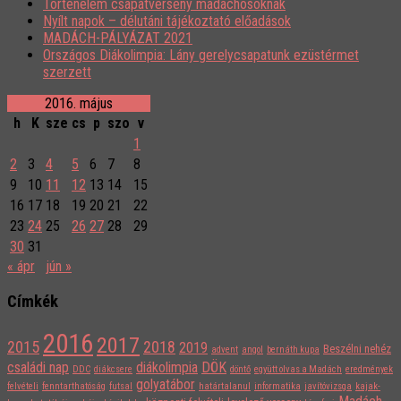
Történelem csapatverseny madáchosoknak
Nyílt napok – délutáni tájékoztató előadások
MADÁCH-PÁLYÁZAT 2021
Országos Diákolimpia: Lány gerelycsapatunk ezüstérmet
szerzett
2016. május
h
K
sze
cs
p
szo
v
1
2
3
4
5
6
7
8
9
10
11
12
13
14
15
16
17
18
19
20
21
22
23
24
25
26
27
28
29
30
31
« ápr
jún »
Címkék
2016
2017
2015
2018
2019
Beszélni nehéz
advent
angol
bernáth kupa
családi nap
diákolimpia
DÖK
DDC
diákcsere
döntő
együtt olvas a Madách
eredmények
golyatábor
felvételi
fenntarthatóság
futsal
határtalanul
informatika
javítóvizsga
kajak-