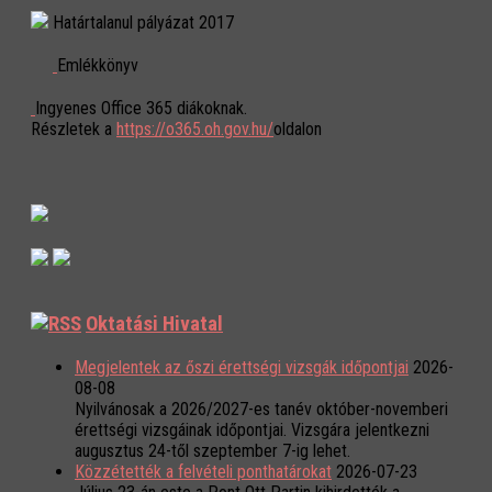
Határtalanul pályázat 2017
Emlékkönyv
Ingyenes Office 365 diákoknak.
Részletek a
https://o365.oh.gov.hu/
oldalon
Oktatási Hivatal
Megjelentek az őszi érettségi vizsgák időpontjai
2026-
08-08
Nyilvánosak a 2026/2027-es tanév október-novemberi
érettségi vizsgáinak időpontjai. Vizsgára jelentkezni
augusztus 24-től szeptember 7-ig lehet.
Közzétették a felvételi ponthatárokat
2026-07-23