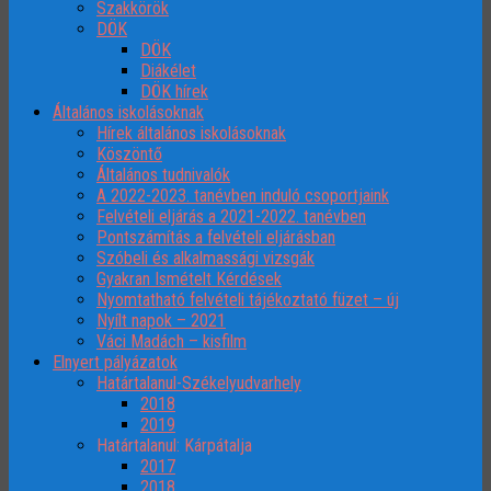
Szakkörök
DÖK
DÖK
Diákélet
DÖK hírek
Általános iskolásoknak
Hírek általános iskolásoknak
Köszöntő
Általános tudnivalók
A 2022-2023. tanévben induló csoportjaink
Felvételi eljárás a 2021-2022. tanévben
Pontszámítás a felvételi eljárásban
Szóbeli és alkalmassági vizsgák
Gyakran Ismételt Kérdések
Nyomtatható felvételi tájékoztató füzet – új
Nyílt napok – 2021
Váci Madách – kisfilm
Elnyert pályázatok
Határtalanul-Székelyudvarhely
2018
2019
Határtalanul: Kárpátalja
2017
2018