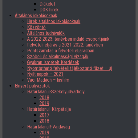
Diákélet
DÖK hírek
Általános iskolásoknak
Hírek általános iskolásoknak
Köszöntő
Általános tudnivalók
A 2022-2023. tanévben induló csoportjaink
Felvételi eljárás a 2021-2022. tanévben
Pontszámítás a felvételi eljárásban
Szóbeli és alkalmassági vizsgák
Gyakran Ismételt Kérdések
Nyomtatható felvételi tájékoztató füzet – új
Nyílt napok – 2021
Váci Madách – kisfilm
Elnyert pályázatok
Határtalanul-Székelyudvarhely
2018
2019
Határtalanul: Kárpátalja
2017
2018
Határtalanul!-Vajdaság
2019