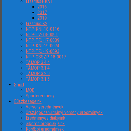
Erasmus+ KA1
2016
2017
2019
Erasmus K2
NTP-KNI-18-0116
NTP-TV-13-0091
NTP-TFJ-17-0039
NTP-KNI-19-0074
NTP-TFJ-19-0093
NTP-CSSZP-18-0017
TÁMOP 3.4.4
TÁMOP 3.1.4
TÁMOP 3.2.9
TÁMOP 3.1.5
Sport
MOB
Sporteredmény
Büszkeségeink
Versenyeredmények
Országos tanulmányi verseny eredmények
Eredményes diákjaink
Sikeres öregdiákjaink
Korábbi eredmények