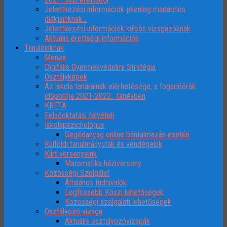
Jelentkezési információk jelenleg madáchos
diákjainknak…
Jelentkezési információk külsős vizsgázóknak
Aktuális érettségi információk
Tanulóinknak
Menza
Digitális Gyermekvédelmi Stratégia
Osztályképek
Az iskola tanárainak elérhetősége, a fogadóórák
időpontja 2021-2022. tanévben
KRÉTA
Felsőoktatási felvételi
Iskolapszichológus
Segédanyag online bántalmazás esetén
Külföldi tanulmányutak és vendégeink
Kiírt versenyeink
Matematika háziverseny
Közösségi Szolgálat
Általános tudnivalók
Legfrissebb Köszi lehetőségek
Közösségi szolgálati lehetőségek
Osztályozó vizsga
Aktuális osztalyozóvizsgák