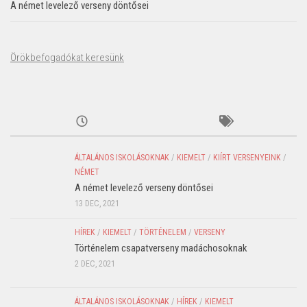
A német levelező verseny döntősei
Örökbefogadókat keresünk
ÁLTALÁNOS ISKOLÁSOKNAK
/
KIEMELT
/
KIÍRT VERSENYEINK
/
NÉMET
A német levelező verseny döntősei
13 DEC, 2021
HÍREK
/
KIEMELT
/
TÖRTÉNELEM
/
VERSENY
Történelem csapatverseny madáchosoknak
2 DEC, 2021
ÁLTALÁNOS ISKOLÁSOKNAK
/
HÍREK
/
KIEMELT