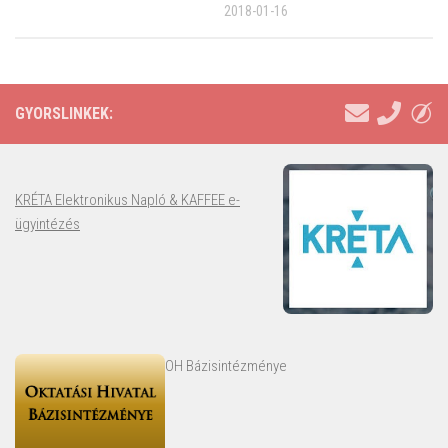
2018-01-16
GYORSLINKEK:
KRÉTA Elektronikus Napló & KAFFEE e-
ügyintézés
OH Bázisintézménye