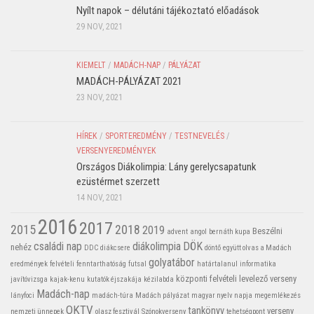
Nyílt napok – délutáni tájékoztató előadások
29 NOV, 2021
KIEMELT
/
MADÁCH-NAP
/
PÁLYÁZAT
MADÁCH-PÁLYÁZAT 2021
23 NOV, 2021
HÍREK
/
SPORTEREDMÉNY
/
TESTNEVELÉS
/
VERSENYEREDMÉNYEK
Országos Diákolimpia: Lány gerelycsapatunk
ezüstérmet szerzett
14 NOV, 2021
2016
2017
2015
2018
2019
Beszélni
advent
angol
bernáth kupa
családi nap
diákolimpia
DÖK
nehéz
DDC
diákcsere
döntő
együtt olvas a Madách
golyatábor
eredmények
felvételi
fenntarthatóság
futsal
határtalanul
informatika
központi felvételi
levelező verseny
javítóvizsga
kajak-kenu
kutatók éjszakája
kézilabda
Madách-nap
lányfoci
madách-túra
Madách pályázat
magyar nyelv napja
megemlékezés
OKTV
tankönyv
verseny
nemzeti ünnepek
olasz fesztivál
Szónokverseny
tehetségpont