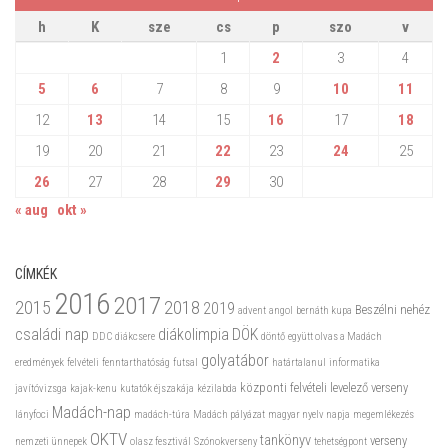
h
K
sze
cs
p
szo
v
1
2
3
4
5
6
7
8
9
10
11
12
13
14
15
16
17
18
19
20
21
22
23
24
25
26
27
28
29
30
« aug
okt »
CÍMKÉK
2016
2017
2015
2018
2019
Beszélni nehéz
advent
angol
bernáth kupa
családi nap
diákolimpia
DÖK
DDC
diákcsere
döntő
együtt olvas a Madách
golyatábor
eredmények
felvételi
fenntarthatóság
futsal
határtalanul
informatika
központi felvételi
levelező verseny
javítóvizsga
kajak-kenu
kutatók éjszakája
kézilabda
Madách-nap
lányfoci
madách-túra
Madách pályázat
magyar nyelv napja
megemlékezés
OKTV
tankönyv
verseny
nemzeti ünnepek
olasz fesztivál
Szónokverseny
tehetségpont