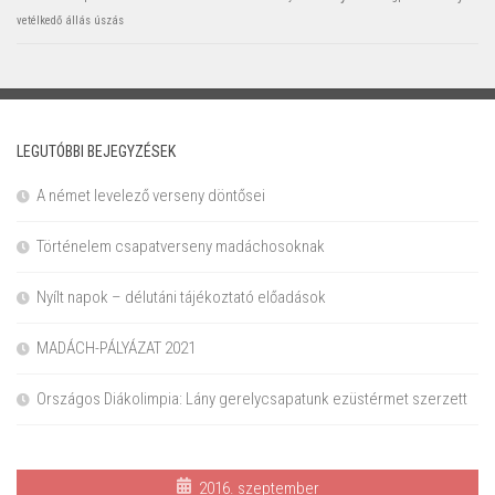
vetélkedő
állás
úszás
LEGUTÓBBI BEJEGYZÉSEK
A német levelező verseny döntősei
Történelem csapatverseny madáchosoknak
Nyílt napok – délutáni tájékoztató előadások
MADÁCH-PÁLYÁZAT 2021
Országos Diákolimpia: Lány gerelycsapatunk ezüstérmet szerzett
2016. szeptember