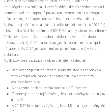
kulturális, vagy szabadidős területen ígéretes, különleges
tehetségeknek számítanak, illetve fejlődésükkel és eredményeikkel
kiemelkednek az átlagból. A pályázaton nyertes tanulók a szorgalmi
időszak alatt, tíz hónapon keresztül ösztöndíjban részesülnek.
Az ösztöndíj mértéke az általános iskolák tanulói számára 6.000 Ft/hó,
a középiskolák diákjai számára 8.000 Ft/hó, amely három részletben –
2016. novemberben (szeptember, október, november és december
havi ösztöndíjak), 2017. márciusban (január, február, március, április
hónapokra) és 2017. júniusban (május, június hónapokra) – kerül
átutalásra.
A pályázók köre: a pályázatra olyan diák jelentkezhet, aki
Vác közigazgatási területén működő általános és zeneiskola
vagy középiskola nappali tagozatos tanulója érettségiző
osztályig bezárólag
Megkezdte legalább az általános iskola 7. osztályát
Tehetségígéret és fejlődésével, illetve eredményeivel kitűnik az
átlagból
A 2015/2016-os tanév végén legalább 4,5-ös átlageredményt ért