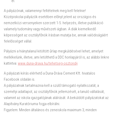
el.
A pályázónak, valamennyi feltételnek meg kell felelnie!
Középiskolai pályázók esetében előnyt jelent az országos és
nemzetközi versenyeken szerzett 1-5. helyezés, illetve publikáció
valamely tudomány vagy művészeti ágban. A diák kiemelkedő
képességeit az osztályfőnök írásban mutatja be, annak valódiságáért
felelősséget vállal.
Pályázni a hiánytalanul kitöltött űrlap megküldésével lehet, amelyet
mellékelünk, illetve, ami letölthető a DDC honlapjáról is, az alábbi linkre
kattintva:
www.duna-drava.hu/tehetseg-osztondij
A pályázati kiírás elérhető a Duna-Dráva Cement Kft. hivatalos
Facebook oldalán is.
A pályázatnak tartalmaznia kell a szülő támogató nyilatkozatát, a
személyi adatlapot, az osztályfőnök jellemzését, a tanuló vállalását,
valamint az iskola igazgatójának aláírását. A beküldött pályázatokat az
Alapítvány Kuratóriuma fogja elbírálni.
Figyelem: Minden általános és zeneiskola maximum 3, minden