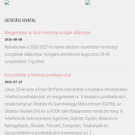
OKTATÁSI HIVATAL
Megjelentek az őszi érettségi vizsgák időpontjai
2026-08-08
Nyilvánosak a 2026/2027-es tanév október-novemberi érettségi
vizsgáinak időpontjai. Vizsgára jelentkezni augusztus 24-től
szeptember 7-ig lehet.
Közzétették a felvételi ponthatárokat
2026-07-23
Július 23-án este a Pont Ott Partin kihirdették a hivatalos felsőoktatási
felvételi ponthatárokat, és megjelentek is. A hivatalos ponthatárváró
rendezvényt az Oktatási és Gyermekügyi Minisztérium (OGYM), az
Oktatási Hivatal (OH) és a HÖOK idén Budapesten rendezte meg. A
felvételizők Debrecenben, Egerben, Győrött, Gyulán, Miskolcon,
Nyíregyházán, Óbudán, Pécsett, Szegeden, Tatabányán és
Veszprémben is ponthatárváró eseményen is […]