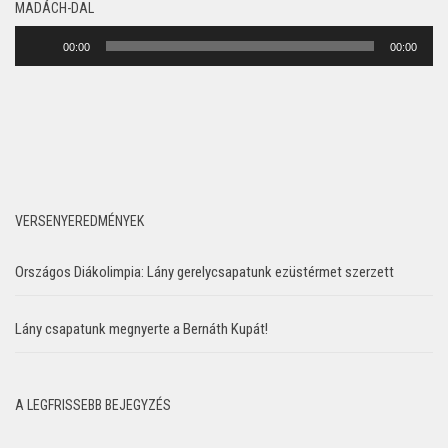
MADÁCH-DAL
Audió
00:00
00:00
lejátszó
VERSENYEREDMÉNYEK
Országos Diákolimpia: Lány gerelycsapatunk ezüstérmet szerzett
Lány csapatunk megnyerte a Bernáth Kupát!
A LEGFRISSEBB BEJEGYZÉS