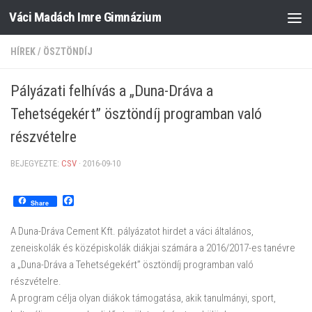
Váci Madách Imre Gimnázium
Skip to content
HÍREK
/
ÖSZTÖNDÍJ
Pályázati felhívás a „Duna-Dráva a
Tehetségekért” ösztöndíj programban való
részvételre
BEJEGYEZTE:
CSV
·
2016-09-10
Facebook
Share
A Duna-Dráva Cement Kft. pályázatot hirdet a váci általános,
zeneiskolák és középiskolák diákjai számára a 2016/2017-es tanévre
a „Duna-Dráva a Tehetségekért” ösztöndíj programban való
részvételre.
A program célja olyan diákok támogatása, akik tanulmányi, sport,