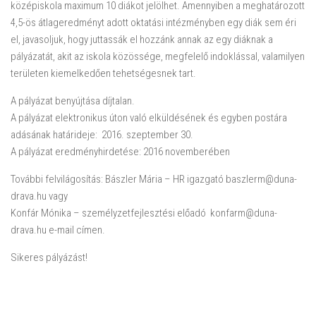
középiskola maximum 10 diákot jelölhet. Amennyiben a meghatározott
4,5-ös átlageredményt adott oktatási intézményben egy diák sem éri
el, javasoljuk, hogy juttassák el hozzánk annak az egy diáknak a
pályázatát, akit az iskola közössége, megfelelő indoklással, valamilyen
területen kiemelkedően tehetségesnek tart.
A pályázat benyújtása díjtalan.
A pályázat elektronikus úton való elküldésének és egyben postára
adásának határideje: 2016. szeptember 30.
A pályázat eredményhirdetése: 2016 novemberében
További felvilágosítás: Bászler Mária – HR igazgató baszlerm@duna-
drava.hu vagy
Konfár Mónika – személyzetfejlesztési előadó konfarm@duna-
drava.hu e-mail címen.
Sikeres pályázást!