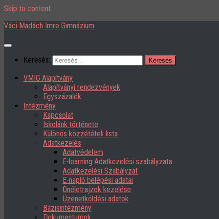
Skip to content
Váci Madách Imre Gimnázium
Keresés:
VMIG Alapítvány
Alapítványi rendezvények
Egyszázalék
Intézmény
Kapcsolat
Iskolánk története
Különös közzétételi lista
Adatkezelés
Adatvédelem
E-learning Adatkezelési szabályzata
Adatkezelési Szabályzat
E-napló belépési adatai
Önéletrajzok kezelése
Üzenetköldési adatok
Bázisintézmény
Dokumentumok