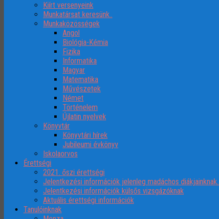
Kiírt versenyeink
Munkatársat keresünk..
Munkaközösségek
Angol
Biológia-Kémia
Fizika
Informatika
Magyar
Matematika
Művészetek
Német
Történelem
Újlatin nyelvek
Könyvtár
Könyvtári hírek
Jubileumi évkönyv
Iskolaorvos
Érettségi
2021. őszi érettségi
Jelentkezési információk jelenleg madáchos diákjainknak
Jelentkezési információk külsős vizsgázóknak
Aktuális érettségi információk
Tanulóinknak
Menza