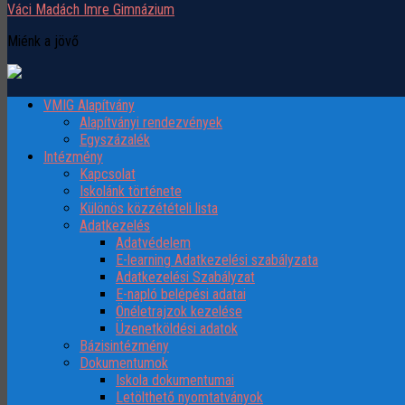
Váci Madách Imre Gimnázium
Miénk a jövő
VMIG Alapítvány
Alapítványi rendezvények
Egyszázalék
Intézmény
Kapcsolat
Iskolánk története
Különös közzétételi lista
Adatkezelés
Adatvédelem
E-learning Adatkezelési szabályzata
Adatkezelési Szabályzat
E-napló belépési adatai
Önéletrajzok kezelése
Üzenetköldési adatok
Bázisintézmény
Dokumentumok
Iskola dokumentumai
Letölthető nyomtatványok