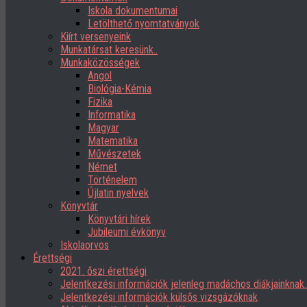
Iskola dokumentumai
Letölthető nyomtatványok
Kiírt versenyeink
Munkatársat keresünk..
Munkaközösségek
Angol
Biológia-Kémia
Fizika
Informatika
Magyar
Matematika
Művészetek
Német
Történelem
Újlatin nyelvek
Könyvtár
Könyvtári hírek
Jubileumi évkönyv
Iskolaorvos
Érettségi
2021. őszi érettségi
Jelentkezési információk jelenleg madáchos diákjainknak
Jelentkezési információk külsős vizsgázóknak