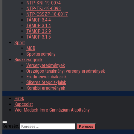
NTP-KNI-19-0074
NTP-TFJ-19-0093
NTP-CSSZP-18-0017
TÁMOP 3.4.4
TÁMOP 3.1.4
TÁMOP 3.2.9
TÁMOP 3.1.5
Sport
MOB
Sporteredmény
Büszkeségeink
Versenyeredmények
Országos tanulmányi verseny eredmények
Eredményes diákjaink
Sikeres öregdiákjaink
Korábbi eredmények
Hírek
Kapcsolat
Váci Madách Imre Gimnázium Alapítvány
Keresés: