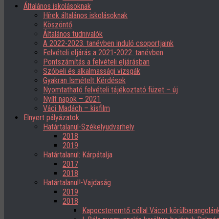
Általános iskolásoknak
Hírek általános iskolásoknak
Köszöntő
Általános tudnivalók
A 2022-2023. tanévben induló csoportjaink
Felvételi eljárás a 2021-2022. tanévben
Pontszámítás a felvételi eljárásban
Szóbeli és alkalmassági vizsgák
Gyakran Ismételt Kérdések
Nyomtatható felvételi tájékoztató füzet – új
Nyílt napok – 2021
Váci Madách – kisfilm
Elnyert pályázatok
Határtalanul-Székelyudvarhely
2018
2019
Határtalanul: Kárpátalja
2017
2018
Határtalanul!-Vajdaság
2019
2018
Kapocsteremtő céllal Vácot körülbarangolán