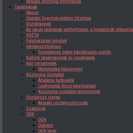
Aktuális érettségi információk
Tanulóinknak
Menza
Digitális Gyermekvédelmi Stratégia
Osztályképek
Az iskola tanárainak elérhetősége, a fogadóórák időpont
KRÉTA
Felsőoktatási felvételi
Iskolapszichológus
Segédanyag online bántalmazás esetén
Külföldi tanulmányutak és vendégeink
Kiírt versenyeink
Matematika háziverseny
Közösségi Szolgálat
Általános tudnivalók
Legfrissebb Köszi lehetőségek
Közösségi szolgálati lehetőségek
Osztályozó vizsga
Aktuális osztalyozóvizsgák
Szakkörök
DÖK
DÖK
Diákélet
DÖK hírek