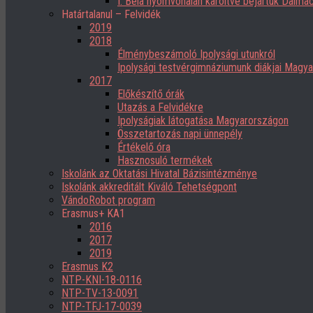
I. Béla nyomvonalán karöltve bejártuk Dalmác
Határtalanul – Felvidék
2019
2018
Élménybeszámoló Ipolysági utunkról
Ipolysági testvérgimnáziumunk diákjai Magy
2017
Előkészítő órák
Utazás a Felvidékre
Ipolyságiak látogatása Magyarországon
Összetartozás napi ünnepély
Értékelő óra
Hasznosuló termékek
Iskolánk az Oktatási Hivatal Bázisintézménye
Iskolánk akkreditált Kiváló Tehetségpont
VándoRobot program
Erasmus+ KA1
2016
2017
2019
Erasmus K2
NTP-KNI-18-0116
NTP-TV-13-0091
NTP-TFJ-17-0039