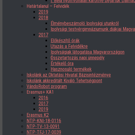
I. Béla nyomvonalán karöltve bejártuk Dalmác
Határtalanul – Felvidék
2019
2018
Élménybeszámoló Ipolysági utunkról
Ipolysági testvérgimnáziumunk diákjai Magy
2017
Előkészítő órák
Utazás a Felvidékre
Ipolyságiak látogatása Magyarországon
Összetartozás napi ünnepély
Értékelő óra
Hasznosuló termékek
Iskolánk az Oktatási Hivatal Bázisintézménye
Iskolánk akkreditált Kiváló Tehetségpont
VándoRobot program
Erasmus+ KA1
2016
2017
2019
Erasmus K2
NTP-KNI-18-0116
NTP-TV-13-0091
NTP-TFJ-17-0039