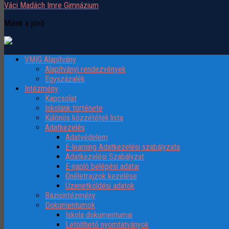
Váci Madách Imre Gimnázium
Miénk a jövő
VMIG Alapítvány
Alapítványi rendezvények
Egyszázalék
Intézmény
Kapcsolat
Iskolánk története
Különös közzétételi lista
Adatkezelés
Adatvédelem
E-learning Adatkezelési szabályzata
Adatkezelési Szabályzat
E-napló belépési adatai
Önéletrajzok kezelése
Üzenetköldési adatok
Bázisintézmény
Dokumentumok
Iskola dokumentumai
Letölthető nyomtatványok