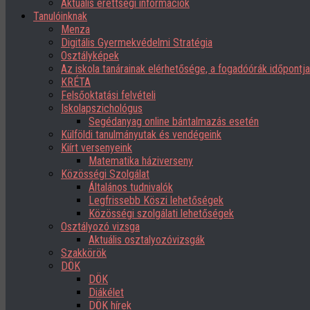
Aktuális érettségi információk
Tanulóinknak
Menza
Digitális Gyermekvédelmi Stratégia
Osztályképek
Az iskola tanárainak elérhetősége, a fogadóórák időpont
KRÉTA
Felsőoktatási felvételi
Iskolapszichológus
Segédanyag online bántalmazás esetén
Külföldi tanulmányutak és vendégeink
Kiírt versenyeink
Matematika háziverseny
Közösségi Szolgálat
Általános tudnivalók
Legfrissebb Köszi lehetőségek
Közösségi szolgálati lehetőségek
Osztályozó vizsga
Aktuális osztalyozóvizsgák
Szakkörök
DÖK
DÖK
Diákélet
DÖK hírek