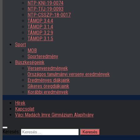
NTP-KNI-19-0074
NTP-TFJ-19-0093
NTP-CSSZP-18-0017
TÁMOP 3.4.4
TÁMOP 3.1.4
TÁMOP 3.2.9
TÁMOP 3.1.5
Sport
MOB
Sporteredmény
Büszkeségeink
Versenyeredmények
Országos tanulmányi verseny eredmények
Eredményes diákjaink
Sikeres öregdiákjaink
Korábbi eredmények
Hírek
Kapcsolat
Váci Madách Imre Gimnázium Alapítvány
Keresés: