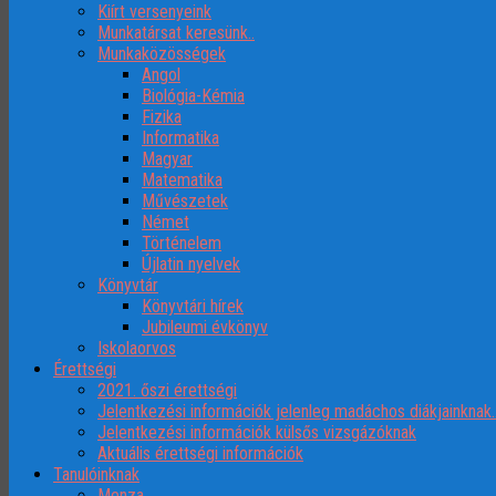
Kiírt versenyeink
Munkatársat keresünk..
Munkaközösségek
Angol
Biológia-Kémia
Fizika
Informatika
Magyar
Matematika
Művészetek
Német
Történelem
Újlatin nyelvek
Könyvtár
Könyvtári hírek
Jubileumi évkönyv
Iskolaorvos
Érettségi
2021. őszi érettségi
Jelentkezési információk jelenleg madáchos diákjainknak
Jelentkezési információk külsős vizsgázóknak
Aktuális érettségi információk
Tanulóinknak
Menza