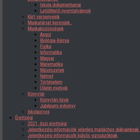
Iskola dokumentumai
Letölthető nyomtatványok
Kiírt versenyeink
Munkatársat keresünk..
Munkaközösségek
Angol
Biológia-Kémia
Fizika
Informatika
Magyar
Matematika
Művészetek
Német
Történelem
Újlatin nyelvek
Könyvtár
Könyvtári hírek
Jubileumi évkönyv
Iskolaorvos
Érettségi
2021. őszi érettségi
Jelentkezési információk jelenleg madáchos diákjainknak
Jelentkezési információk külsős vizsgázóknak