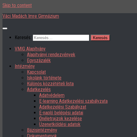
Skip to content
Váci Madách Imre Gimnázium
Keresés:
VMIG Alapítvány
Alapítványi rendezvények
Egyszázalék
Intézmény
Kapcsolat
Iskolánk története
Különös közzétételi lista
Adatkezelés
Adatvédelem
E-learning Adatkezelési szabályzata
Adatkezelési Szabályzat
E-napló belépési adatai
Önéletrajzok kezelése
Üzenetköldési adatok
Bázisintézmény
Dokumentumok