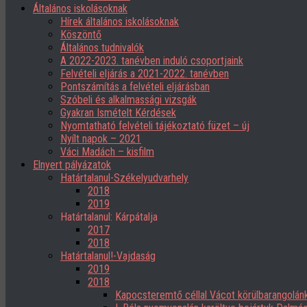
Általános iskolásoknak
Hírek általános iskolásoknak
Köszöntő
Általános tudnivalók
A 2022-2023. tanévben induló csoportjaink
Felvételi eljárás a 2021-2022. tanévben
Pontszámítás a felvételi eljárásban
Szóbeli és alkalmassági vizsgák
Gyakran Ismételt Kérdések
Nyomtatható felvételi tájékoztató füzet – új
Nyílt napok – 2021
Váci Madách – kisfilm
Elnyert pályázatok
Határtalanul-Székelyudvarhely
2018
2019
Határtalanul: Kárpátalja
2017
2018
Határtalanul!-Vajdaság
2019
2018
Kapocsteremtő céllal Vácot körülbarangolán