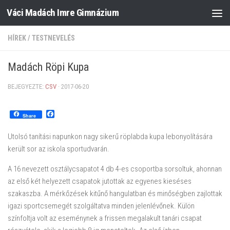
Váci Madách Imre Gimnázium
Skip to content
HÍREK
/
TESTNEVELÉS
Madách Röpi Kupa
BEJEGYEZTE:
CSV
·
2017-06-20
Facebook
Share
Utolsó tanítási napunkon nagy sikerű röplabda kupa lebonyolítására
került sor az iskola sportudvarán.
A 16 nevezett osztálycsapatot 4 db 4-es csoportba sorsoltuk, ahonnan
az első két helyezett csapatok jutottak az egyenes kieséses
szakaszba. A mérkőzések kitűnő hangulatban és minőségben zajlottak
igazi sportcsemegét szolgáltatva minden jelenlévőnek. Külön
színfoltja volt az eseménynek a frissen megalakult tanári csapat