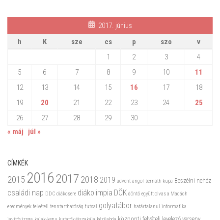
2017. június
h
K
sze
cs
p
szo
v
1
2
3
4
5
6
7
8
9
10
11
12
13
14
15
16
17
18
19
20
21
22
23
24
25
26
27
28
29
30
« máj
júl »
CÍMKÉK
2016
2017
2015
2018
2019
Beszélni nehéz
advent
angol
bernáth kupa
családi nap
diákolimpia
DÖK
DDC
diákcsere
döntő
együtt olvas a Madách
golyatábor
eredmények
felvételi
fenntarthatóság
futsal
határtalanul
informatika
központi felvételi
levelező verseny
javítóvizsga
kajak-kenu
kutatók éjszakája
kézilabda