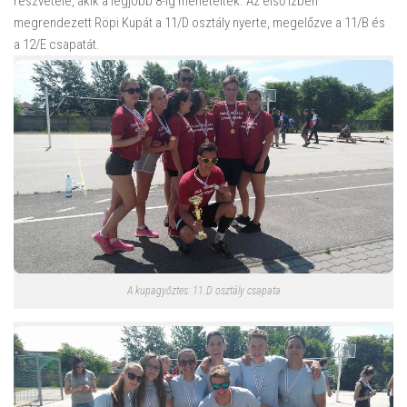
részvétele, akik a legjobb 8-ig meneteltek. Az első ízben
megrendezett Röpi Kupát a 11/D osztály nyerte, megelőzve a 11/B és
a 12/E csapatát.
A kupagyőztes: 11.D osztály csapata