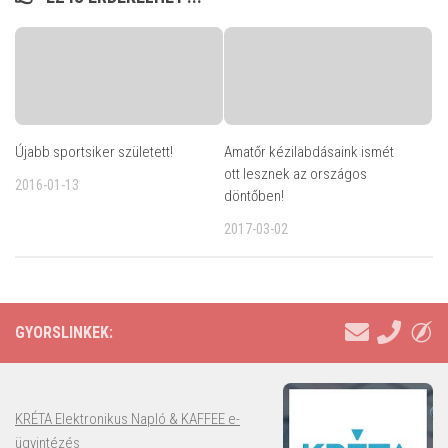
Újabb sportsiker született!
Amatőr kézilabdásaink ismét
ott lesznek az országos
2016-01-13
döntőben!
2017-03-02
GYORSLINKEK:
KRÉTA Elektronikus Napló & KAFFEE e-
ügyintézés