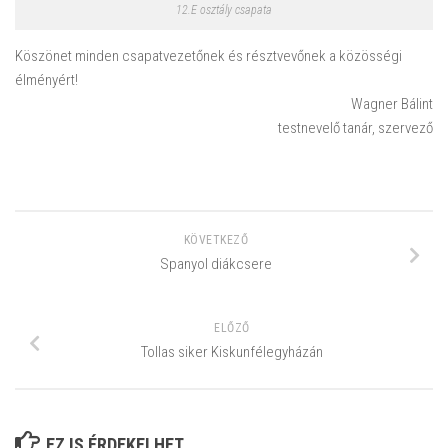
12.E osztály csapata
Köszönet minden csapatvezetőnek és résztvevőnek a közösségi
élményért!
Wagner Bálint
testnevelő tanár, szervező
KÖVETKEZŐ
Spanyol diákcsere
ELŐZŐ
Tollas siker Kiskunfélegyházán
EZ IS ÉRDEKELHET ...