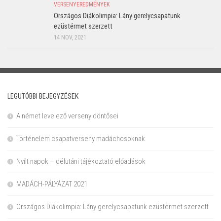
VERSENYEREDMÉNYEK
Országos Diákolimpia: Lány gerelycsapatunk
ezüstérmet szerzett
14 NOV, 2021
LEGUTÓBBI BEJEGYZÉSEK
A német levelező verseny döntősei
Történelem csapatverseny madáchosoknak
Nyílt napok – délutáni tájékoztató előadások
MADÁCH-PÁLYÁZAT 2021
Országos Diákolimpia: Lány gerelycsapatunk ezüstérmet szerzett