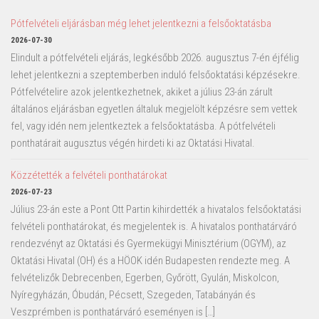
Pótfelvételi eljárásban még lehet jelentkezni a felsőoktatásba
2026-07-30
Elindult a pótfelvételi eljárás, legkésőbb 2026. augusztus 7-én éjfélig
lehet jelentkezni a szeptemberben induló felsőoktatási képzésekre.
Pótfelvételire azok jelentkezhetnek, akiket a július 23-án zárult
általános eljárásban egyetlen általuk megjelölt képzésre sem vettek
fel, vagy idén nem jelentkeztek a felsőoktatásba. A pótfelvételi
ponthatárait augusztus végén hirdeti ki az Oktatási Hivatal.
Közzétették a felvételi ponthatárokat
2026-07-23
Július 23-án este a Pont Ott Partin kihirdették a hivatalos felsőoktatási
felvételi ponthatárokat, és megjelentek is. A hivatalos ponthatárváró
rendezvényt az Oktatási és Gyermekügyi Minisztérium (OGYM), az
Oktatási Hivatal (OH) és a HÖOK idén Budapesten rendezte meg. A
felvételizők Debrecenben, Egerben, Győrött, Gyulán, Miskolcon,
Nyíregyházán, Óbudán, Pécsett, Szegeden, Tatabányán és
Veszprémben is ponthatárváró eseményen is […]