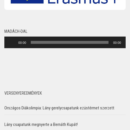
MADÁCH-DAL
Audió
00:00
00:00
lejátszó
VERSENYEREDMÉNYEK
Országos Diákolimpia: Lány gerelycsapatunk ezüstérmet szerzett
Lány csapatunk megnyerte a Bernáth Kupát!