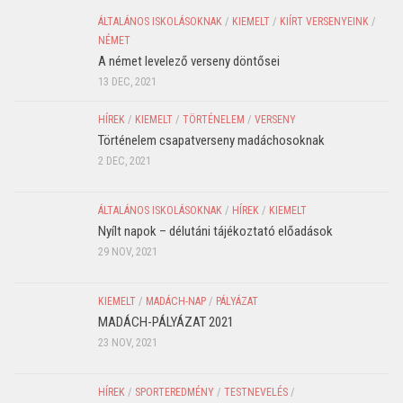
ÁLTALÁNOS ISKOLÁSOKNAK
/
KIEMELT
/
KIÍRT VERSENYEINK
/
NÉMET
A német levelező verseny döntősei
13 DEC, 2021
HÍREK
/
KIEMELT
/
TÖRTÉNELEM
/
VERSENY
Történelem csapatverseny madáchosoknak
2 DEC, 2021
ÁLTALÁNOS ISKOLÁSOKNAK
/
HÍREK
/
KIEMELT
Nyílt napok – délutáni tájékoztató előadások
29 NOV, 2021
KIEMELT
/
MADÁCH-NAP
/
PÁLYÁZAT
MADÁCH-PÁLYÁZAT 2021
23 NOV, 2021
HÍREK
/
SPORTEREDMÉNY
/
TESTNEVELÉS
/