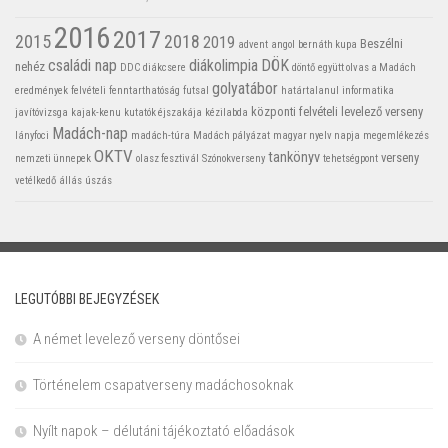
2016
2017
2015
2018
2019
Beszélni
advent
angol
bernáth kupa
családi nap
diákolimpia
DÖK
nehéz
DDC
diákcsere
döntő
együtt olvas a Madách
golyatábor
eredmények
felvételi
fenntarthatóság
futsal
határtalanul
informatika
központi felvételi
levelező verseny
javítóvizsga
kajak-kenu
kutatók éjszakája
kézilabda
Madách-nap
lányfoci
madách-túra
Madách pályázat
magyar nyelv napja
megemlékezés
OKTV
tankönyv
verseny
nemzeti ünnepek
olasz fesztivál
Szónokverseny
tehetségpont
vetélkedő
állás
úszás
LEGUTÓBBI BEJEGYZÉSEK
A német levelező verseny döntősei
Történelem csapatverseny madáchosoknak
Nyílt napok – délutáni tájékoztató előadások