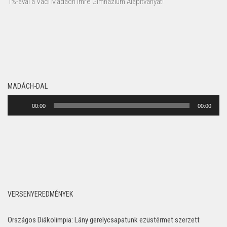
1%-ával a Váci Madách Imre Gimnázium Alapítványát!
MADÁCH-DAL
Audió
00:00
00:00
lejátszó
VERSENYEREDMÉNYEK
Országos Diákolimpia: Lány gerelycsapatunk ezüstérmet szerzett