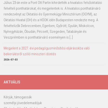
Július 23-án este a Pont Ott Partin kihirdették a hivatalos felsőoktatási
felvételi ponthatárokat, és megjelentek is. A hivatalos ponthatárváró
rendezvényt az Oktatási és Gyermekügyi Minisztérium (OGYM), az
Oktatási Hivatal (OH) és a HÖOK idén Budapesten rendezte meg. A
felvételizők Debrecenben, Egerben, Győrött, Gyulán, Miskolcon,
Nyíregyházán, Óbudán, Pécsett, Szegeden, Tatabányán és
Veszprémben is ponthatárváró eseményen is […]
Megjelent a 2027. évi pedagógusminősítési eljárásokba való
bekerülésről szóló miniszteri döntés
2026-07-03
AKTUÁLIS
Kérjük, támogassák
személyi jövedelemadójuk