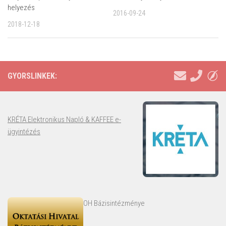
helyezés
2016-09-24
2018-12-18
GYORSLINKEK:
KRÉTA Elektronikus Napló & KAFFEE e-
ügyintézés
OH Bázisintézménye