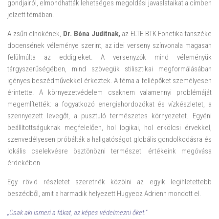
gondjairól, elmondhatták lehetséges megoldási javaslataikat a címben
jelzett témában.
A zsűri elnökének,
Dr. Bóna Juditnak,
az ELTE BTK Fonetika tanszéke
docensének véleménye szerint, az idei verseny színvonala magasan
felülmúlta az eddigieket. A versenyzők mind véleményük
tárgyszerűségében, mind szövegük stilisztikai megformálásában
igényes beszédművekkel érkeztek. A téma a fellépőket személyesen
érintette. A környezetvédelem csaknem valamennyi problémáját
megemlítették: a fogyatkozó energiahordozókat és vízkészletet, a
szennyezett levegőt, a pusztuló természetes környezetet. Egyéni
beállítottságuknak megfelelően, hol logikai, hol erkölcsi érvekkel,
szenvedélyesen próbálták a hallgatóságot globális gondolkodásra és
lokális cselekvésre ösztönözni természeti értékeink megóvása
érdekében.
Egy rövid részletet szeretnék közölni az egyik legihletettebb
beszédből, amit a harmadik helyezett Hugyecz Adrienn mondott el.
„Csak aki ismeri a fákat, az képes védelmezni őket.”