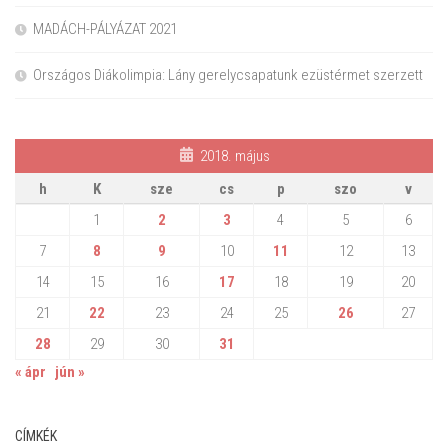
MADÁCH-PÁLYÁZAT 2021
Országos Diákolimpia: Lány gerelycsapatunk ezüstérmet szerzett
2018. május
h
K
sze
cs
p
szo
v
1
2
3
4
5
6
7
8
9
10
11
12
13
14
15
16
17
18
19
20
21
22
23
24
25
26
27
28
29
30
31
« ápr
jún »
CÍMKÉK