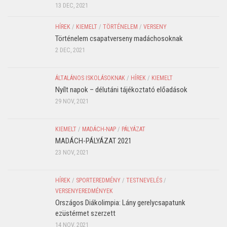
13 DEC, 2021
HÍREK
/
KIEMELT
/
TÖRTÉNELEM
/
VERSENY
Történelem csapatverseny madáchosoknak
2 DEC, 2021
ÁLTALÁNOS ISKOLÁSOKNAK
/
HÍREK
/
KIEMELT
Nyílt napok – délutáni tájékoztató előadások
29 NOV, 2021
KIEMELT
/
MADÁCH-NAP
/
PÁLYÁZAT
MADÁCH-PÁLYÁZAT 2021
23 NOV, 2021
HÍREK
/
SPORTEREDMÉNY
/
TESTNEVELÉS
/
VERSENYEREDMÉNYEK
Országos Diákolimpia: Lány gerelycsapatunk
ezüstérmet szerzett
14 NOV, 2021