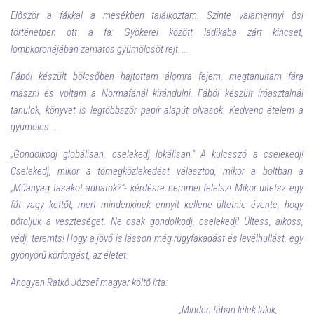
Először a fákkal a mesékben találkoztam. Szinte valamennyi ősi
történetben ott a fa: Gyökerei között ládikába zárt kincset,
lombkoronájában zamatos gyümölcsöt rejt. …
Fából készült bölcsőben hajtottam álomra fejem, megtanultam fára
mászni és voltam a Normafánál kirándulni. Fából készült íróasztalnál
tanulok, könyvet is legtöbbször papír alapút olvasok. Kedvenc ételem a
gyümölcs. …
„Gondolkodj globálisan, cselekedj lokálisan.” A kulcsszó a cselekedj!
Cselekedj, mikor a tömegközlekedést választod, mikor a boltban a
„Műanyag tasakot adhatok?”- kérdésre nemmel felelsz! Mikor ültetsz egy
fát vagy kettőt, mert mindenkinek ennyit kellene ültetnie évente, hogy
pótoljuk a veszteséget. Ne csak gondolkodj, cselekedj! Ültess, alkoss,
védj, teremts! Hogy a jövő is lásson még rügyfakadást és levélhullást, egy
gyönyörű körforgást, az életet.
Ahogyan Ratkó József magyar költő írta:
„Minden fában lélek lakik,