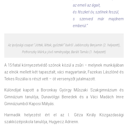
az emeli az ágait,
és fészket óv, szélnek feszül,
s szenved már majdnem
emberül.”
Az ipolysági csapat “Jöttek, láttak, győztek!” balról: Jablonszky Benjamin (2. helyezett),
Pothorszky Márk,a jövő reménysége, Baráti Tamás (1. helyezett)
A 15 fiatal környezetvédő szónok közül a zsűri – melynek munkájában
az elnök mellett két tapasztalt, váci magyartanár, Fazekas Lászlóné és
Tekes Rozália is részt vett – öt versenyzőt jutalmazott.
Különdíjat kapott a Boronkay György Műszaki Szakgimnázium és
Gimnázium tanulója, Dunavölgyi Benedek és a Váci Madách Imre
Gimnáziumból Kaposi Mátyás.
Harmadik helyezést ért el az I. Géza Király Közgazdasági
szakközépiskola tanulója, Hugyecz Adrienn.