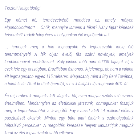
Tisztelt Hallgatóság!
Egy német író, természetvédő mondása ez, amely mélyen
elgondolkodtatott. … Önök, mennyire ismerik a fákat? Hány fajtát képesek
felsorolni? Tudják hány éves a bolygónkon élő legidősebb fa?
…, ismerjük meg a föld legnagyobb és leghosszabb ideig élő
teremtményeit! A fák olyan évelő, fás szárú növények, amelyek
lombkoronával rendelkeznek. Bolygónkon több mint 60000 fajtájuk él, s
ezek fele egy országban, Brazíliában őshonos. A jelenlegi, de nem a valaha
élt legmagasabb egyed 115 méteres. Magasabb, mint a Big Ben! Továbbá,
a földfelszín 7%-át borítják őserdők, s ezek állítják elő oxigénünk 40%- át.
És mi, emberek magunk alatt vágjuk a fát, ezen magyar szólás szó szoros
értelmében. Mindannyian az életünkkel játszunk, önmagunkat fosztjuk
meg a legfontosabbtól, a levegőtől. Egy évtized alatt 14 milliárd élőlény
pusztulását okoztuk. Mintha egy búra alatt élnénk s számolgatnánk
hátralévő perceinket. A megoldás keresése helyett kipusztítjuk magunk
körül az élet legvarázslatosabb jelképeit.