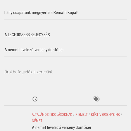
Lány csapatunk megnyerte a Bernáth Kupát!
A LEGFRISSEBB BEJEGYZÉS
A német levelező verseny döntősei
Örökbefogadókat keresünk
ÁLTALÁNOS ISKOLÁSOKNAK
/
KIEMELT
/
KIÍRT VERSENYEINK
/
NÉMET
A német levelező verseny döntősei