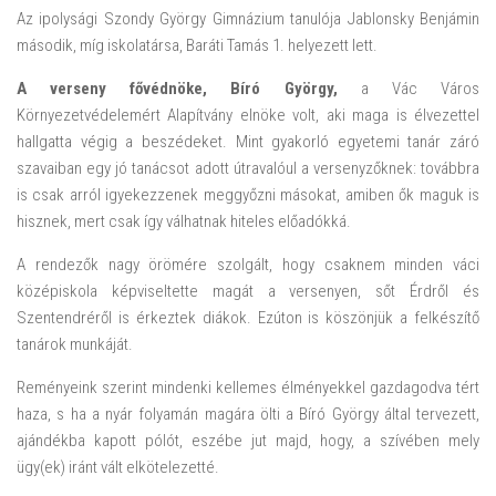
Az ipolysági Szondy György Gimnázium tanulója Jablonsky Benjámin
második, míg iskolatársa, Baráti Tamás 1. helyezett lett.
A verseny fővédnöke, Bíró György,
a Vác Város
Környezetvédelemért Alapítvány elnöke volt, aki maga is élvezettel
hallgatta végig a beszédeket. Mint gyakorló egyetemi tanár záró
szavaiban egy jó tanácsot adott útravalóul a versenyzőknek: továbbra
is csak arról igyekezzenek meggyőzni másokat, amiben ők maguk is
hisznek, mert csak így válhatnak hiteles előadókká.
A rendezők nagy örömére szolgált, hogy csaknem minden váci
középiskola képviseltette magát a versenyen, sőt Érdről és
Szentendréről is érkeztek diákok. Ezúton is köszönjük a felkészítő
tanárok munkáját.
Reményeink szerint mindenki kellemes élményekkel gazdagodva tért
haza, s ha a nyár folyamán magára ölti a Bíró György által tervezett,
ajándékba kapott pólót, eszébe jut majd, hogy, a szívében mely
ügy(ek) iránt vált elkötelezetté.