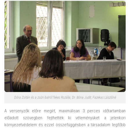
Dóra Zoltán és a zsűri balról:Tekes Rozália, Dr. Bóna Judit, Fazekas Lászlóné
A versenyzők előre megírt, maximálisan 3 perces időtartamban
előadott szövegben fejthették ki véleményüket a jelenkori
környezetvédelem és ezzel összefüggésben a társadalom legfőbb