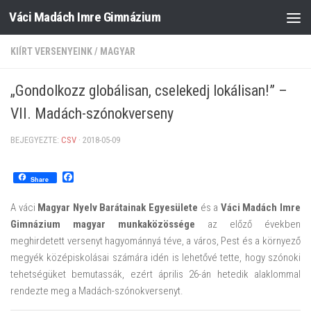
Váci Madách Imre Gimnázium
Skip to content
KIÍRT VERSENYEINK
/
MAGYAR
„Gondolkozz globálisan, cselekedj lokálisan!” –
VII. Madách-szónokverseny
BEJEGYEZTE:
CSV
·
2018-05-09
Facebook
Share
A váci
Magyar Nyelv Barátainak Egyesülete
és a
Váci Madách Imre
Gimnázium magyar munkaközössége
az előző években
meghirdetett versenyt hagyománnyá téve, a város, Pest és a környező
megyék középiskolásai számára idén is lehetővé tette, hogy szónoki
tehetségüket bemutassák, ezért április 26-án hetedik alaklommal
rendezte meg a Madách-szónokversenyt.