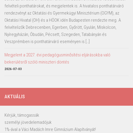
felvételi ponthatárokat, és megjelentek is. A hivatalos ponthatárváró
rendezvényt az Oktatási és Gyermekügyi Minisztérium (OGYM), az
Oktatási Hivatal (OH) és a HÖOK idén Budapesten rendezte meg. A
felvételizők Debrecenben, Egerben, Győrött, Gyulán, Miskolcon,
Nyíregyházán, Óbudán, Pécsett, Szegeden, Tatabányán és
Veszprémben is ponthatárváró eseményen is […]
Megjelent a 2027. évi pedagógusminősítési eljárásokba való
bekerülésről szóló miniszteri döntés
2026-07-03
AKTUÁLIS
Kérjük, támogassák
személyi jövedelemadójuk
1%-ával a Váci Madách Imre Gimnázium Alapítványát!