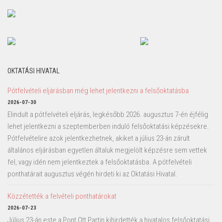
OKTATÁSI HIVATAL
Pótfelvételi eljárásban még lehet jelentkezni a felsőoktatásba
2026-07-30
Elindult a pótfelvételi eljárás, legkésőbb 2026. augusztus 7-én éjfélig
lehet jelentkezni a szeptemberben induló felsőoktatási képzésekre.
Pótfelvételire azok jelentkezhetnek, akiket a július 23-án zárult
általános eljárásban egyetlen általuk megjelölt képzésre sem vettek
fel, vagy idén nem jelentkeztek a felsőoktatásba. A pótfelvételi
ponthatárait augusztus végén hirdeti ki az Oktatási Hivatal.
Közzétették a felvételi ponthatárokat
2026-07-23
Július 23-án este a Pont Ott Partin kihirdették a hivatalos felsőoktatási