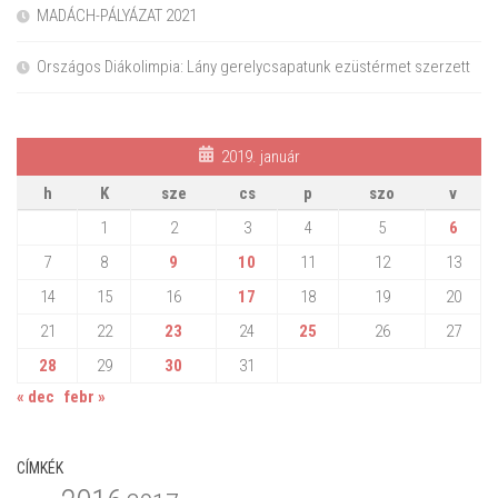
MADÁCH-PÁLYÁZAT 2021
Országos Diákolimpia: Lány gerelycsapatunk ezüstérmet szerzett
2019. január
h
K
sze
cs
p
szo
v
1
2
3
4
5
6
7
8
9
10
11
12
13
14
15
16
17
18
19
20
21
22
23
24
25
26
27
28
29
30
31
« dec
febr »
CÍMKÉK