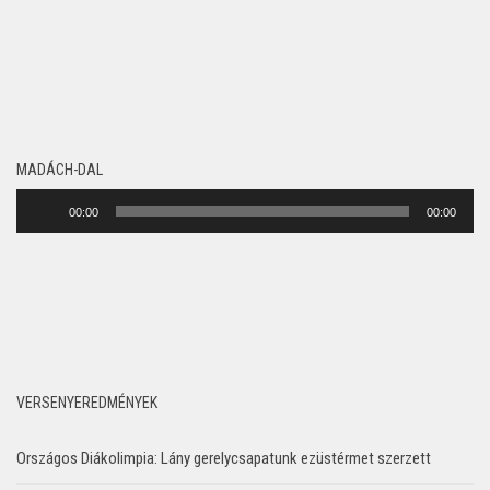
MADÁCH-DAL
Audió
00:00
00:00
lejátszó
VERSENYEREDMÉNYEK
Országos Diákolimpia: Lány gerelycsapatunk ezüstérmet szerzett