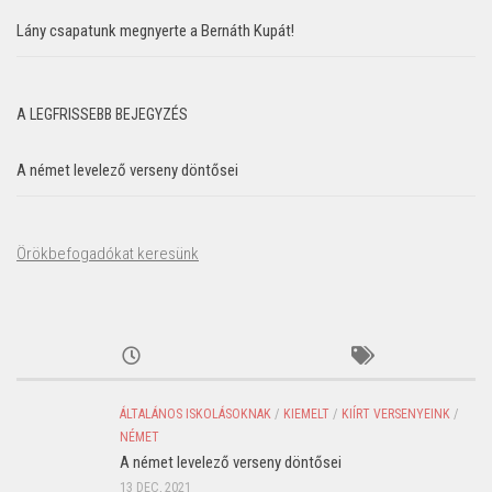
Lány csapatunk megnyerte a Bernáth Kupát!
A LEGFRISSEBB BEJEGYZÉS
A német levelező verseny döntősei
Örökbefogadókat keresünk
ÁLTALÁNOS ISKOLÁSOKNAK
/
KIEMELT
/
KIÍRT VERSENYEINK
/
NÉMET
A német levelező verseny döntősei
13 DEC, 2021