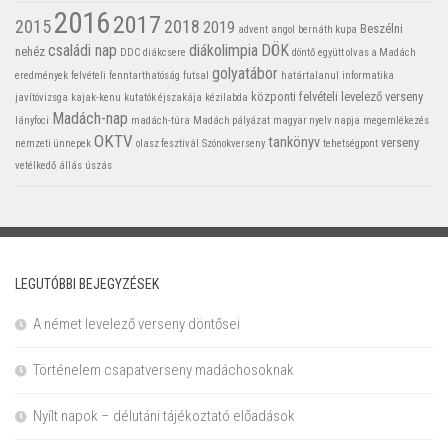
2016
2017
2015
2018
2019
Beszélni
advent
angol
bernáth kupa
családi nap
diákolimpia
DÖK
nehéz
DDC
diákcsere
döntő
együtt olvas a Madách
golyatábor
eredmények
felvételi
fenntarthatóság
futsal
határtalanul
informatika
központi felvételi
levelező verseny
javítóvizsga
kajak-kenu
kutatók éjszakája
kézilabda
Madách-nap
lányfoci
madách-túra
Madách pályázat
magyar nyelv napja
megemlékezés
OKTV
tankönyv
verseny
nemzeti ünnepek
olasz fesztivál
Szónokverseny
tehetségpont
vetélkedő
állás
úszás
LEGUTÓBBI BEJEGYZÉSEK
A német levelező verseny döntősei
Történelem csapatverseny madáchosoknak
Nyílt napok – délutáni tájékoztató előadások