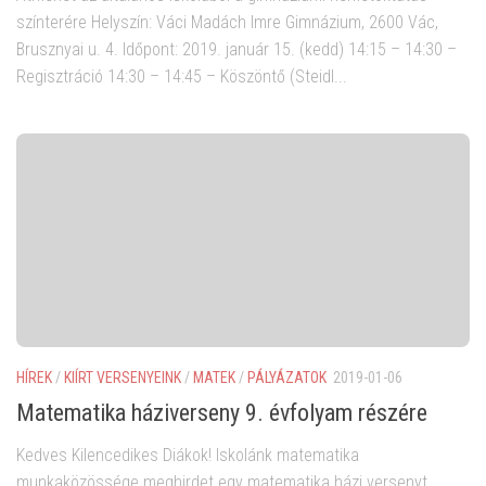
színterére Helyszín: Váci Madách Imre Gimnázium, 2600 Vác,
Brusznyai u. 4. Időpont: 2019. január 15. (kedd) 14:15 – 14:30 –
Regisztráció 14:30 – 14:45 – Köszöntő (Steidl...
HÍREK
/
KIÍRT VERSENYEINK
/
MATEK
/
PÁLYÁZATOK
2019-01-06
Matematika háziverseny 9. évfolyam részére
Kedves Kilencedikes Diákok! Iskolánk matematika
munkaközössége meghirdet egy matematika házi versenyt,