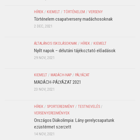
HÍREK
/
KIEMELT
/
TÖRTÉNELEM
/
VERSENY
Történelem csapatverseny madáchosoknak
2 DEC, 2021
ÁLTALÁNOS ISKOLÁSOKNAK
/
HÍREK
/
KIEMELT
Nyílt napok – délutáni tájékoztató előadások
29 NOV, 2021
KIEMELT
/
MADÁCH-NAP
/
PÁLYÁZAT
MADÁCH-PÁLYÁZAT 2021
23 NOV, 2021
HÍREK
/
SPORTEREDMÉNY
/
TESTNEVELÉS
/
VERSENYEREDMÉNYEK
Országos Diákolimpia: Lány gerelycsapatunk
ezüstérmet szerzett
14 NOV, 2021