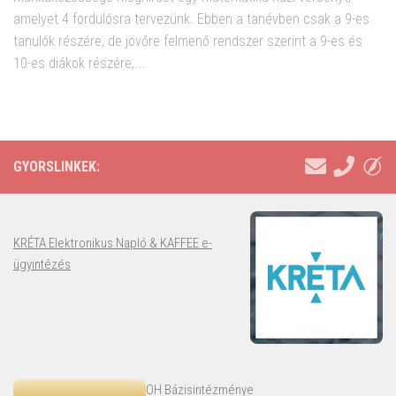
amelyet 4 fordulósra tervezünk. Ebben a tanévben csak a 9-es
tanulók részére, de jövőre felmenő rendszer szerint a 9-es és
10-es diákok részére,...
GYORSLINKEK:
KRÉTA Elektronikus Napló & KAFFEE e-
ügyintézés
OH Bázisintézménye