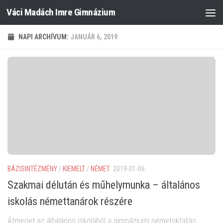
Váci Madách Imre Gimnázium
Skip to content
NAPI ARCHÍVUM:
JANUÁR 6, 2019
BÁZISINTÉZMÉNY
/
KIEMELT
/
NÉMET
2019-01-06
Szakmai délután és műhelymunka – általános
iskolás némettanárok részére
Átmenet az általános iskolából a gimnáziumi németoktatás