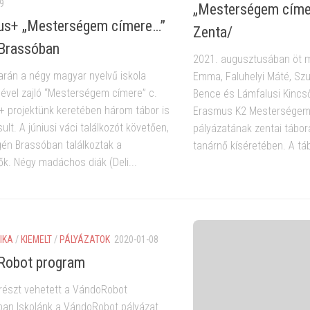
9
„Mesterségem címe
us+ „Mesterségem címere…”
Zenta/
Brassóban
2021. augusztusában öt 
arán a négy magyar nyelvű iskola
Emma, Faluhelyi Máté, Szu
lével zajló “Mesterségem címere” c.
Bence és Lámfalusi Kincső
 projektünk keretében három tábor is
Erasmus K2 Mesterségem 
lt. A júniusi váci találkozót követően,
pályázatának zentai tábo
égén Brassóban találkoztak a
tanárnő kíséretében. A tábo
ők. Négy madáchos diák (Deli...
IKA
/
KIEMELT
/
PÁLYÁZATOK
2020-01-08
Robot program
 részt vehetett a VándoRobot
an Iskolánk a VándoRobot pályázat