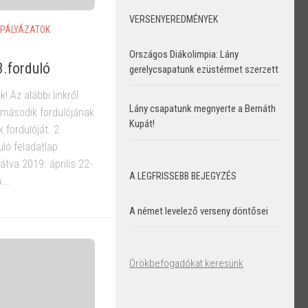
VERSENYEREDMÉNYEK
PÁLYÁZATOK
Országos Diákolimpia: Lány
3.forduló
gerelycsapatunk ezüstérmet szerzett
! Az alábbi linkről
Lány csapatunk megnyerte a Bernáth
y második fordulójának
Kupát!
fordulóját. 2.
ló feladatlap
átva 2019. április 22-
A LEGFRISSEBB BEJEGYZÉS
...
A német levelező verseny döntősei
Örökbefogadókat keresünk