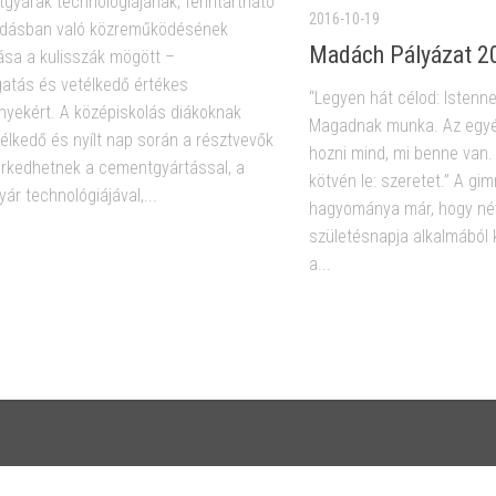
gyárak technológiájának, fenntartható
2016-10-19
odásban való közreműködésének
Madách Pályázat 2
sa a kulisszák mögött –
gatás és vetélkedő értékes
“Legyen hát célod: Istenn
yekért. A középiskolás diákoknak
Magadnak munka. Az egyé
télkedő és nyílt nap során a résztvevők
hozni mind, mi benne van
kedhetnek a cementgyártással, a
kötvén le: szeretet.” A gi
ár technológiájával,...
hagyománya már, hogy n
születésnapja alkalmából
a...