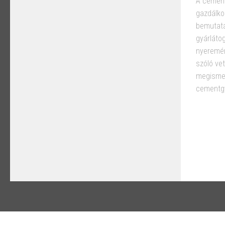
A cement
gazdálk
bemutatá
gyárláto
nyeremén
szóló ve
megismer
cementgy