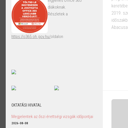
Ingyenes Office 365
keretébe
diákoknak.
2019. sz
Részletek a
időszakb
Abacusan
https://o365.oh.gov.hu/
oldalon
OKTATÁSI HIVATAL
Megjelentek az őszi érettségi vizsgák időpontjai
2026-08-08