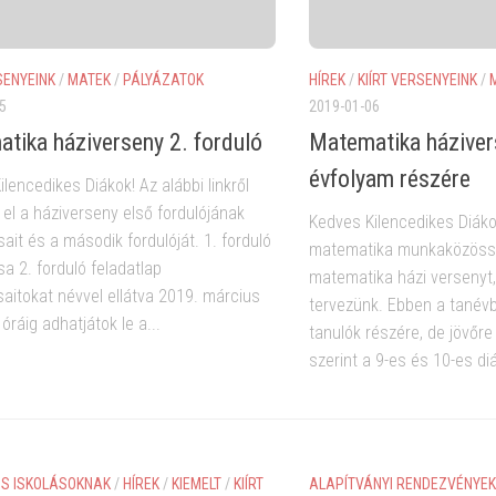
SENYEINK
/
MATEK
/
PÁLYÁZATOK
HÍREK
/
KIÍRT VERSENYEINK
/
5
2019-01-06
tika háziverseny 2. forduló
Matematika háziver
évfolyam részére
lencedikes Diákok! Az alábbi linkről
 el a háziverseny első fordulójának
Kedves Kilencedikes Diáko
ait és a második fordulóját. 1. forduló
matematika munkaközöss
a 2. forduló feladatlap
matematika házi versenyt,
aitokat névvel ellátva 2019. március
tervezünk. Ebben a tanév
óráig adhatjátok le a...
tanulók részére, de jövőr
szerint a 9-es és 10-es diá
S ISKOLÁSOKNAK
/
HÍREK
/
KIEMELT
/
KIÍRT
ALAPÍTVÁNYI RENDEZVÉNYEK