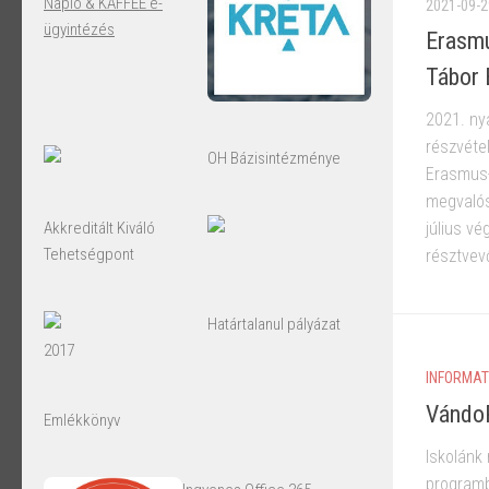
Napló & KAFFEE e-
2021-09-2
ügyintézés
Erasm
Tábor 
2021. ny
részvéte
OH Bázisintézménye
Erasmus+
megvalósu
Akkreditált Kiváló
július v
Tehetségpont
résztvev
Határtalanul pályázat
2017
INFORMAT
Vándo
Emlékkönyv
Iskolánk
programb