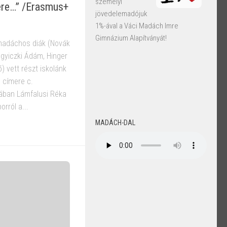
személyi
re…” /Erasmus+
jövedelemadójuk
1%-ával a Váci Madách Imre
Gimnázium Alapítványát!
madáchos diák (Novák
gyiczki Ádám, Hinger
) vett részt iskolánk
címere c.
rában Lámfalusi Réka
rról a...
MADÁCH-DAL