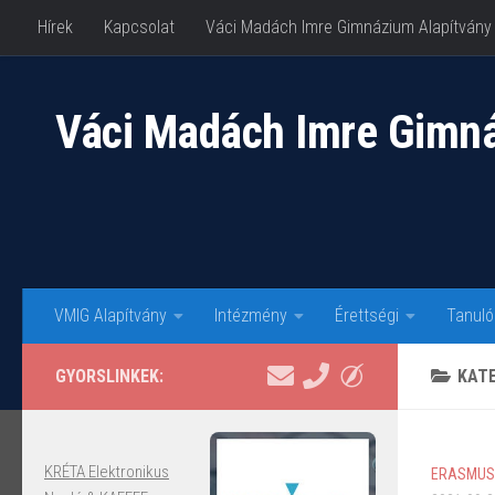
Hírek
Kapcsolat
Váci Madách Imre Gimnázium Alapítvány
Skip to content
Váci Madách Imre Gimn
VMIG Alapítvány
Intézmény
Érettségi
Tanuló
GYORSLINKEK:
KAT
KRÉTA Elektronikus
ERASMUS