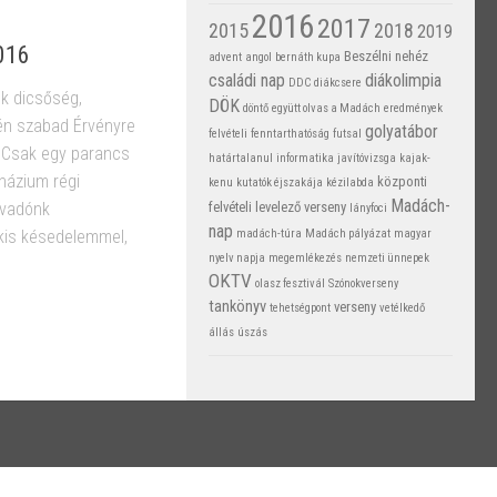
2016
2017
2015
2018
2019
016
Beszélni nehéz
advent
angol
bernáth kupa
családi nap
diákolimpia
DDC
diákcsere
ek dicsőség,
DÖK
döntő
együtt olvas a Madách
eredmények
n szabad Érvényre
golyatábor
felvételi
fenntarthatóság
futsal
. Csak egy parancs
határtalanul
informatika
javítóvizsga
kajak-
mnázium régi
központi
kenu
kutatók éjszakája
kézilabda
Madách-
felvételi
levelező verseny
évadónk
lányfoci
nap
madách-túra
Madách pályázat
magyar
 kis késedelemmel,
nyelv napja
megemlékezés
nemzeti ünnepek
OKTV
olasz fesztivál
Szónokverseny
tankönyv
verseny
tehetségpont
vetélkedő
állás
úszás