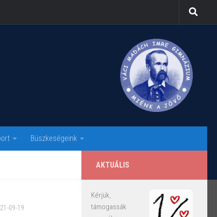
ort
Büszkeségeink
AKTUÁLIS
Kérjük,
támogassák
21-09-19