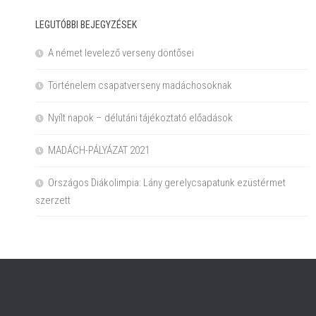
LEGUTÓBBI BEJEGYZÉSEK
A német levelező verseny döntősei
Történelem csapatverseny madáchosoknak
Nyílt napok – délutáni tájékoztató előadások
MADÁCH-PÁLYÁZAT 2021
Országos Diákolimpia: Lány gerelycsapatunk ezüstérmet
szerzett