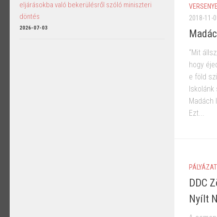
eljárásokba való bekerülésről szóló miniszteri
VERSENYE
döntés
2018-11-0
2026-07-03
Madác
“Mit álls
hogy éjed
e föld sz
Iskolánk
Madách I
Ezt...
PÁLYÁZAT
DDC Zö
Nyílt 