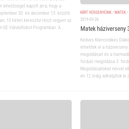
n lehetőséget kapott arra, hogy a
KIÍRT VERSENYEINK
/
MATEK
/
eptember 30. és december 13. közötti
2019-03-26
an, 10 héten keresztül részt vegyen az
-GE VándoRobot Programban. A...
Matek háziverseny 
Kedves Kilencedikes Diákok
érhetitek el a háziversen
megoldásait és a harmadik 
forduló megoldása 3. fordu
Megoldásaitokat névvel ell
én 12 óráig adhatjátok le a