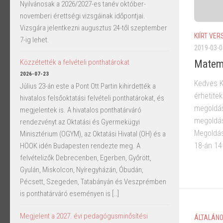
Nyilvánosak a 2026/2027-es tanév október-
novemberi érettségi vizsgáinak időpontjai.
Vizsgára jelentkezni augusztus 24-től szeptember
KIÍRT VER
7-ig lehet.
2019-03-0
Matema
Közzétették a felvételi ponthatárokat
2026-07-23
Kedves Ki
Július 23-án este a Pont Ott Partin kihirdették a
érhetitek
hivatalos felsőoktatási felvételi ponthatárokat, és
megoldás
megjelentek is. A hivatalos ponthatárváró
megoldás
rendezvényt az Oktatási és Gyermekügyi
Megoldás
Minisztérium (OGYM), az Oktatási Hivatal (OH) és a
18-án 14 
HÖOK idén Budapesten rendezte meg. A
felvételizők Debrecenben, Egerben, Győrött,
Gyulán, Miskolcon, Nyíregyházán, Óbudán,
Pécsett, Szegeden, Tatabányán és Veszprémben
is ponthatárváró eseményen is […]
Megjelent a 2027. évi pedagógusminősítési
ÁLTALÁNO