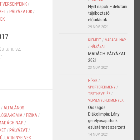
RT VERSENYEINK
/
Nyílt napok – délutáni
MET
/
PÁLYÁZATOK
/
tájékoztató
VEK
előadások
29 NOV, 2021
017
KIEMELT
/
MADÁCH-NAP
/
PÁLYÁZAT
és tanulsz,
MADÁCH-PÁLYÁZAT
.”
2021
23 NOV, 2021
HÍREK
/
SPORTEREDMÉNY
/
TESTNEVELÉS
/
VERSENYEREDMÉNYEK
Országos
/
ÁLTALÁNOS
Diákolimpia: Lány
LÓGIA-KÉMIA
/
FIZIKA
/
gerelycsapatunk
MADÁCH-NAP
/
ezüstérmet szerzett
MET
/
PÁLYÁZAT
/
14 NOV, 2021
ÚJLATIN NYELVEK