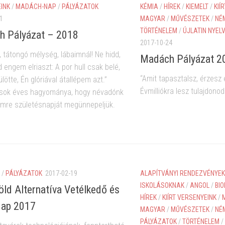
INK
/
MADÁCH-NAP
/
PÁLYÁZATOK
KÉMIA
/
HÍREK
/
KIEMELT
/
KIÍ
1
MAGYAR
/
MŰVÉSZETEK
/
NÉ
TÖRTÉNELEM
/
ÚJLATIN NYEL
h Pályázat – 2018
2017-10-24
z, tátongó mélység, lábaimnál! Ne hidd,
Madách Pályázat 2
 engem elriaszt: A por hull csak belé,
“Amit tapasztalsz, érzesz 
ülötte, Én glóriával átallépem azt.”
Évmilliókra lesz tulajdonod
 sok éves hagyománya, hogy névadónk
mre születésnapját megünnepeljük.
/
PÁLYÁZATOK
2017-02-19
ALAPÍTVÁNYI RENDEZVÉNYEK
ISKOLÁSOKNAK
/
ANGOL
/
BIO
ld Alternatíva Vetélkedő és
HÍREK
/
KIÍRT VERSENYEINK
/
Nap 2017
MAGYAR
/
MŰVÉSZETEK
/
NÉ
PÁLYÁZATOK
/
TÖRTÉNELEM
/