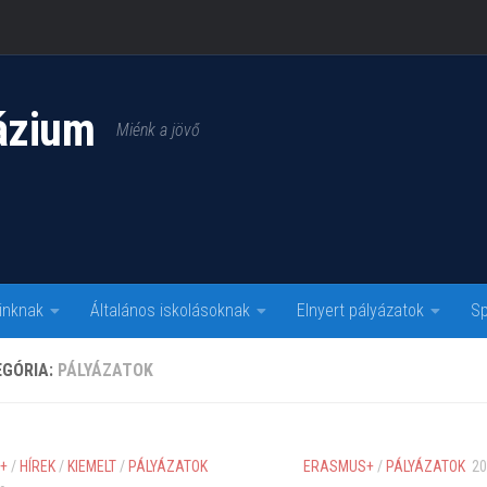
ázium
Miénk a jövő
inknak
Általános iskolásoknak
Elnyert pályázatok
Sp
EGÓRIA:
PÁLYÁZATOK
+
/
HÍREK
/
KIEMELT
/
PÁLYÁZATOK
ERASMUS+
/
PÁLYÁZATOK
20