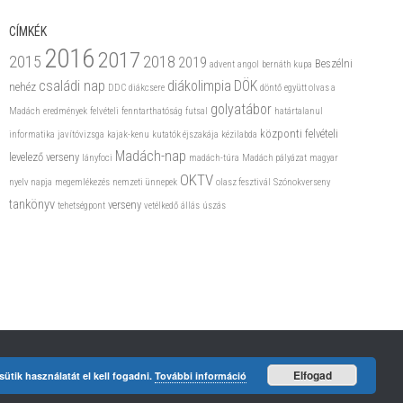
CÍMKÉK
2016
2017
2015
2018
2019
Beszélni
advent
angol
bernáth kupa
családi nap
diákolimpia
DÖK
nehéz
DDC
diákcsere
döntő
együtt olvas a
golyatábor
Madách
eredmények
felvételi
fenntarthatóság
futsal
határtalanul
központi felvételi
informatika
javítóvizsga
kajak-kenu
kutatók éjszakája
kézilabda
Madách-nap
levelező verseny
lányfoci
madách-túra
Madách pályázat
magyar
OKTV
nyelv napja
megemlékezés
nemzeti ünnepek
olasz fesztivál
Szónokverseny
tankönyv
verseny
tehetségpont
vetélkedő
állás
úszás
Elfogad
ütik használatát el kell fogadni.
További információ