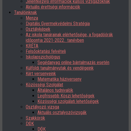
Jelentkezési információk külsős vizsgázóknak
Aktuális érettségi információk
Tanulóinknak
Menza
Digitális Gyermekvédelmi Stratégia
Osztályképek
Az iskola tanárainak elérhetősége, a fogadóórák
időpontja 2021-2022. tanévben
KRÉTA
Felsőoktatási felvételi
Iskolapszichológus
Segédanyag online bántalmazás esetén
Külföldi tanulmányutak és vendégeink
Kiírt versenyeink
Matematika háziverseny
Közösségi Szolgálat
Általános tudnivalók
Legfrissebb Köszi lehetőségek
Közösségi szolgálati lehetőségek
Osztályozó vizsga
Aktuális osztalyozóvizsgák
Szakkörök
DÖK
DÖK