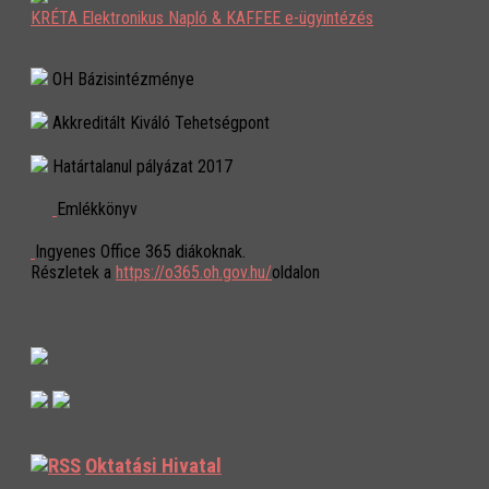
KRÉTA Elektronikus Napló & KAFFEE e-ügyintézés
OH Bázisintézménye
Akkreditált Kiváló Tehetségpont
Határtalanul pályázat 2017
Emlékkönyv
Ingyenes Office 365 diákoknak.
Részletek a
https://o365.oh.gov.hu/
oldalon
Oktatási Hivatal