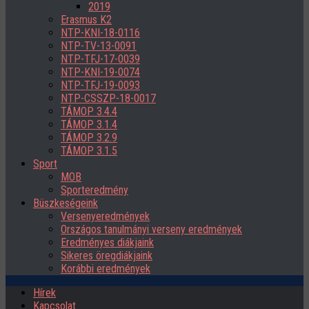
2019
Erasmus K2
NTP-KNI-18-0116
NTP-TV-13-0091
NTP-TFJ-17-0039
NTP-KNI-19-0074
NTP-TFJ-19-0093
NTP-CSSZP-18-0017
TÁMOP 3.4.4
TÁMOP 3.1.4
TÁMOP 3.2.9
TÁMOP 3.1.5
Sport
MOB
Sporteredmény
Büszkeségeink
Versenyeredmények
Országos tanulmányi verseny eredmények
Eredményes diákjaink
Sikeres öregdiákjaink
Korábbi eredmények
Hírek
Kapcsolat