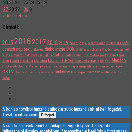
20
21
22
23
24
25
26
27
28
29
30
31
« dec
febr »
Címkék
2016
2017
2015
2018
2019
Beszélni nehéz
advent
angol
bernáth kupa
családi nap
diákolimpia
DÖK
DDC
diákcsere
döntő
együtt olvas a Madách
eredmények
golyatábor
felvételi
fenntarthatóság
futsal
határtalanul
informatika
javítóvizsga
kajak-
Madách-
központi felvételi
levelező verseny
kenu
kutatók éjszakája
kézilabda
lányfoci
nap
madách-túra
Madách pályázat
magyar nyelv napja
megemlékezés
nemzeti ünnepek
OKTV
tankönyv
verseny
olasz fesztivál
Szónokverseny
tehetségpont
vetélkedő
állás
úszás
A honlap további használatához a sütik használatát el kell fogadni.
További információ
Elfogad
A süti beállítások ennél a honlapnál engedélyezett a legjobb
felhasználói élmény érdekében. Amennyiben a beállítás változtatása