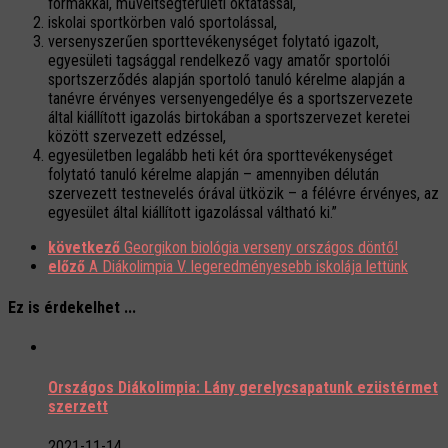
formákkal, műveltségterületi oktatással,
iskolai sportkörben való sportolással,
versenyszerűen sporttevékenységet folytató igazolt,
egyesületi tagsággal rendelkező vagy amatőr sportolói
sportszerződés alapján sportoló tanuló kérelme alapján a
tanévre érvényes versenyengedélye és a sportszervezete
által kiállított igazolás birtokában a sportszervezet keretei
között szervezett edzéssel,
egyesületben legalább heti két óra sporttevékenységet
folytató tanuló kérelme alapján – amennyiben délután
szervezett testnevelés órával ütközik – a félévre érvényes, az
egyesület által kiállított igazolással váltható ki.”
következő
Georgikon biológia verseny országos döntő!
előző
A Diákolimpia V. legeredményesebb iskolája lettünk
Ez is érdekelhet ...
Országos Diákolimpia: Lány gerelycsapatunk ezüstérmet
szerzett
2021-11-14