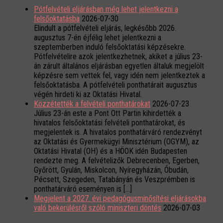
Pótfelvételi eljárásban még lehet jelentkezni a
felsőoktatásba
2026-07-30
Elindult a pótfelvételi eljárás, legkésőbb 2026.
augusztus 7-én éjfélig lehet jelentkezni a
szeptemberben induló felsőoktatási képzésekre.
Pótfelvételire azok jelentkezhetnek, akiket a július 23-
án zárult általános eljárásban egyetlen általuk megjelölt
képzésre sem vettek fel, vagy idén nem jelentkeztek a
felsőoktatásba. A pótfelvételi ponthatárait augusztus
végén hirdeti ki az Oktatási Hivatal.
Közzétették a felvételi ponthatárokat
2026-07-23
Július 23-án este a Pont Ott Partin kihirdették a
hivatalos felsőoktatási felvételi ponthatárokat, és
megjelentek is. A hivatalos ponthatárváró rendezvényt
az Oktatási és Gyermekügyi Minisztérium (OGYM), az
Oktatási Hivatal (OH) és a HÖOK idén Budapesten
rendezte meg. A felvételizők Debrecenben, Egerben,
Győrött, Gyulán, Miskolcon, Nyíregyházán, Óbudán,
Pécsett, Szegeden, Tatabányán és Veszprémben is
ponthatárváró eseményen is […]
Megjelent a 2027. évi pedagógusminősítési eljárásokba
való bekerülésről szóló miniszteri döntés
2026-07-03