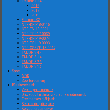
Erasmus+ KA1
2016
2017
2019
Erasmus K2
NTP-KNI-18-0116
NTP-TV-13-0091
NTP-TFJ-17-0039
NTP-KNI-19-0074
NTP-TFJ-19-0093
NTP-CSSZP-18-0017
TÁMOP 3.4.4
TÁMOP 3.1.4
TÁMOP 3.2.9
TÁMOP 3.1.5
Sport
MOB
Sporteredmény
Büszkeségeink
Versenyeredmények
Országos tanulmányi verseny eredmények
Eredményes diákjaink
Sikeres öregdiákjaink
Korábbi eredmények