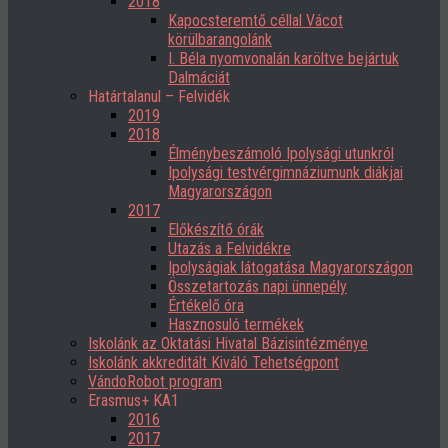
2018
Kapocsteremtő céllal Vácot
körülbarangolánk
I. Béla nyomvonalán karöltve bejártuk
Dalmáciát
Határtalanul – Felvidék
2019
2018
Élménybeszámoló Ipolysági utunkról
Ipolysági testvérgimnáziumunk diákjai
Magyarországon
2017
Előkészítő órák
Utazás a Felvidékre
Ipolyságiak látogatása Magyarországon
Összetartozás napi ünnepély
Értékelő óra
Hasznosuló termékek
Iskolánk az Oktatási Hivatal Bázisintézménye
Iskolánk akkreditált Kiváló Tehetségpont
VándoRobot program
Erasmus+ KA1
2016
2017