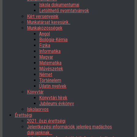
Iskola dokumentumai
Letölthető nyomtatványok
Kiírt versenyeink
Munkatársat keresünk..
Munkaközösségek
Angol
Biológia-Kémia
Fizika
Informatika
Magyar
Matematika
Művészetek
Német
Történelem
Újlatin nyelvek
Könyvtár
Könyvtári hírek
Jubileumi évkönyv
Iskolaorvos
Érettségi
2021. őszi érettségi
Jelentkezési információk jelenleg madáchos
diákjainknak…