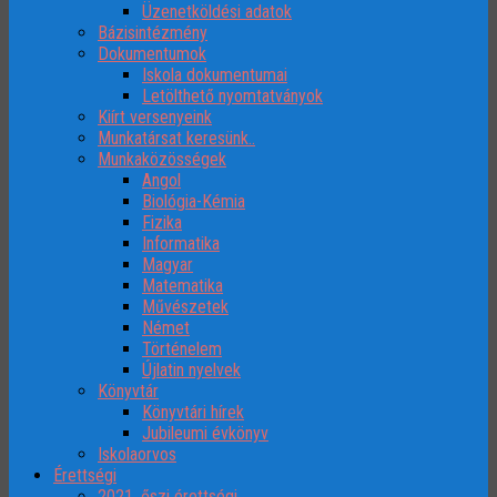
Üzenetköldési adatok
Bázisintézmény
Dokumentumok
Iskola dokumentumai
Letölthető nyomtatványok
Kiírt versenyeink
Munkatársat keresünk..
Munkaközösségek
Angol
Biológia-Kémia
Fizika
Informatika
Magyar
Matematika
Művészetek
Német
Történelem
Újlatin nyelvek
Könyvtár
Könyvtári hírek
Jubileumi évkönyv
Iskolaorvos
Érettségi
2021. őszi érettségi