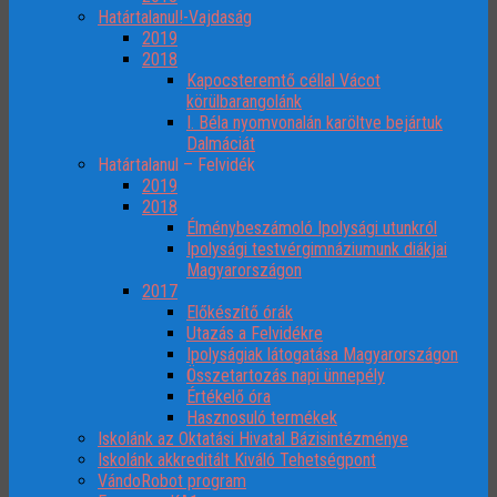
Határtalanul!-Vajdaság
2019
2018
Kapocsteremtő céllal Vácot
körülbarangolánk
I. Béla nyomvonalán karöltve bejártuk
Dalmáciát
Határtalanul – Felvidék
2019
2018
Élménybeszámoló Ipolysági utunkról
Ipolysági testvérgimnáziumunk diákjai
Magyarországon
2017
Előkészítő órák
Utazás a Felvidékre
Ipolyságiak látogatása Magyarországon
Összetartozás napi ünnepély
Értékelő óra
Hasznosuló termékek
Iskolánk az Oktatási Hivatal Bázisintézménye
Iskolánk akkreditált Kiváló Tehetségpont
VándoRobot program