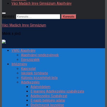
Váci Madách Imre Gimnázium Alapítvány
Keresés:
Váci Madách Imre Gimnázium
Miénk a jövő
VMIG Alapítvány
Alapítványi rendezvények
Egyszázalék
Intézmény
Kapcsolat
Iskolánk története
Különös közzétételi lista
Adatkezelés
Adatvédelem
E-learning Adatkezelési szabályzata
Adatkezelési Szabályzat
E-napló belépési adatai
Önéletrajzok kezelése