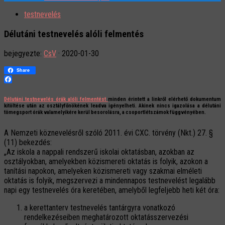
testnevelés
Délutáni testnevelés alóli felmentés
bejegyezte:
CsV
·
2020-01-30
Share
Facebook
Délutáni testnevelés órák alóli felmentést
minden érintett a linkről elérhető dokumentum
kitöltése után az osztályfőnökének leadva igényelheti. Akinek nincs igazolása a délutáni
tömegsport órák valamelyikére kerül besorolásra, a csoportlétszámok függvényében.
A Nemzeti köznevelésről szóló 2011. évi CXC. törvény (Nkt.) 27. §
(11) bekezdés:
„Az iskola a nappali rendszerű iskolai oktatásban, azokban az
osztályokban, amelyekben közismereti oktatás is folyik, azokon a
tanítási napokon, amelyeken közismereti vagy szakmai elméleti
oktatás is folyik, megszervezi a mindennapos testnevelést legalább
napi egy testnevelés óra keretében, amelyből legfeljebb heti két óra:
a kerettanterv testnevelés tantárgyra vonatkozó
rendelkezéseiben meghatározott oktatásszervezési