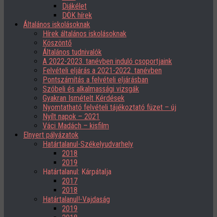
Diákélet
DÖK hírek
Általános iskolásoknak
Hírek általános iskolásoknak
Köszöntő
Általános tudnivalók
A 2022-2023. tanévben induló csoportjaink
Felvételi eljárás a 2021-2022. tanévben
Pontszámítás a felvételi eljárásban
Szóbeli és alkalmassági vizsgák
Gyakran Ismételt Kérdések
Nyomtatható felvételi tájékoztató füzet – új
Nyílt napok – 2021
Váci Madách – kisfilm
Elnyert pályázatok
Határtalanul-Székelyudvarhely
2018
2019
Határtalanul: Kárpátalja
2017
2018
Határtalanul!-Vajdaság
2019