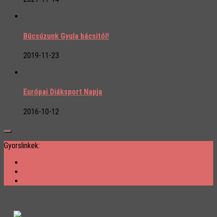
Búcsúzunk Gyula bácsitól!
2019-11-23
Európai Diáksport Napja
2016-10-12
Gyorslinkek: