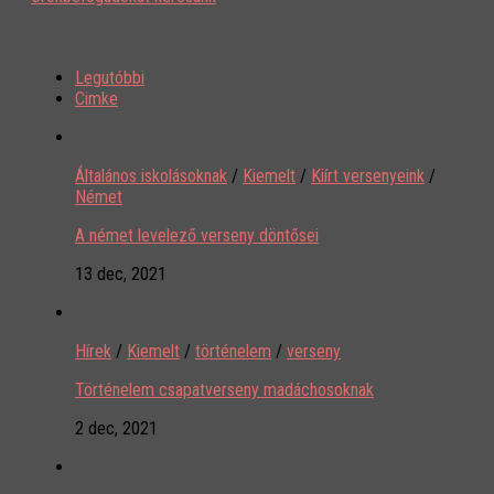
Legutóbbi
Cimke
Általános iskolásoknak
/
Kiemelt
/
Kiírt versenyeink
/
Német
A német levelező verseny döntősei
13 dec, 2021
Hírek
/
Kiemelt
/
történelem
/
verseny
Történelem csapatverseny madáchosoknak
2 dec, 2021