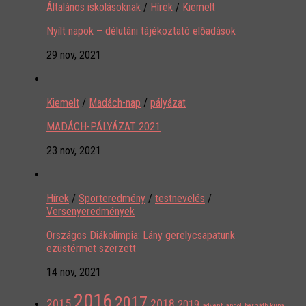
Általános iskolásoknak
/
Hírek
/
Kiemelt
Nyílt napok – délutáni tájékoztató előadások
29 nov, 2021
Kiemelt
/
Madách-nap
/
pályázat
MADÁCH-PÁLYÁZAT 2021
23 nov, 2021
Hírek
/
Sporteredmény
/
testnevelés
/
Versenyeredmények
Országos Diákolimpia: Lány gerelycsapatunk
ezüstérmet szerzett
14 nov, 2021
2016
2017
2015
2018
2019
advent
angol
bernáth kupa