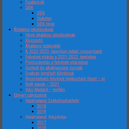
Szakkörök
DÖK
DÖK
Diákélet
DÖK hírek
Általános iskolásoknak
Hírek általános iskolásoknak
Köszöntő
Általános tudnivalók
A 2022-2023. tanévben induló csoportjaink
Felvételi eljárás a 2021-2022. tanévben
Pontszámítás a felvételi eljárásban
Szóbeli és alkalmassági vizsgák
Gyakran Ismételt Kérdések
Nyomtatható felvételi tájékoztató füzet – új
Nyílt napok – 2021
Váci Madách – kisfilm
Elnyert pályázatok
Határtalanul-Székelyudvarhely
2018
2019
Határtalanul: Kárpátalja
2017
2018