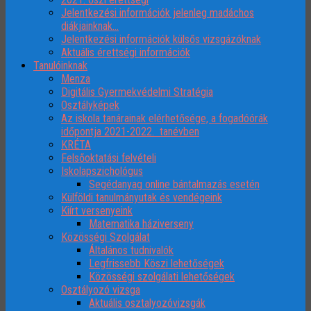
Jelentkezési információk jelenleg madáchos
diákjainknak…
Jelentkezési információk külsős vizsgázóknak
Aktuális érettségi információk
Tanulóinknak
Menza
Digitális Gyermekvédelmi Stratégia
Osztályképek
Az iskola tanárainak elérhetősége, a fogadóórák
időpontja 2021-2022. tanévben
KRÉTA
Felsőoktatási felvételi
Iskolapszichológus
Segédanyag online bántalmazás esetén
Külföldi tanulmányutak és vendégeink
Kiírt versenyeink
Matematika háziverseny
Közösségi Szolgálat
Általános tudnivalók
Legfrissebb Köszi lehetőségek
Közösségi szolgálati lehetőségek
Osztályozó vizsga
Aktuális osztalyozóvizsgák