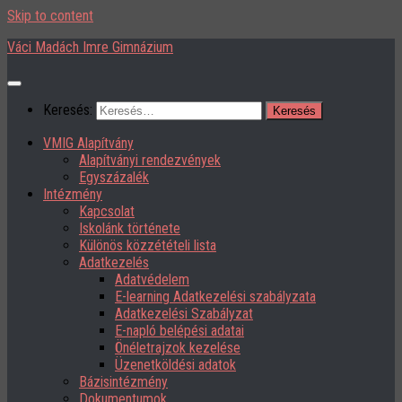
Skip to content
Váci Madách Imre Gimnázium
Keresés:
VMIG Alapítvány
Alapítványi rendezvények
Egyszázalék
Intézmény
Kapcsolat
Iskolánk története
Különös közzétételi lista
Adatkezelés
Adatvédelem
E-learning Adatkezelési szabályzata
Adatkezelési Szabályzat
E-napló belépési adatai
Önéletrajzok kezelése
Üzenetköldési adatok
Bázisintézmény
Dokumentumok