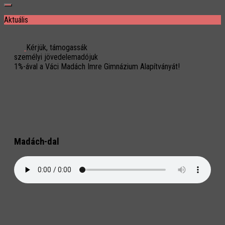
Aktuális
Kérjük, támogassák
személyi jövedelemadójuk
1%-ával a Váci Madách Imre Gimnázium Alapítványát!
Madách-dal