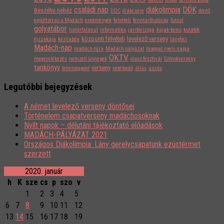
családi nap
diákolimpia
DÖK
Beszélni nehéz
DDC
diákcsere
döntő
együtt olvas a Madách
eredmények
felvételi
fenntarthatóság
futsal
golyatábor
határtalanul
informatika
javítóvizsga
kajak-kenu
kutatók
központi felvételi
levelező verseny
éjszakája
kézilabda
lányfoci
Madách-nap
madách-túra
Madách pályázat
magyar nyelv napja
OKTV
megemlékezés
nemzeti ünnepek
olasz fesztivál
Szónokverseny
tankönyv
verseny
tehetségpont
vetélkedő
állás
úszás
Legutóbbi bejegyzések
A német levelező verseny döntősei
Történelem csapatverseny madáchosoknak
Nyílt napok – délutáni tájékoztató előadások
MADÁCH-PÁLYÁZAT 2021
Országos Diákolimpia: Lány gerelycsapatunk ezüstérmet
szerzett
2020. január
h
K
sze
cs
p
szo
v
1
2
3
4
5
6
7
8
9
10
11
12
13
14
15
16
17
18
19