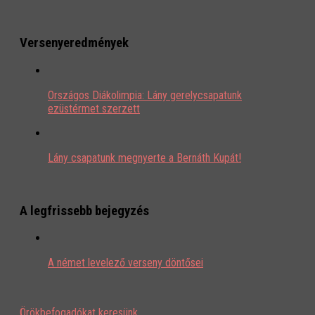
Versenyeredmények
Országos Diákolimpia: Lány gerelycsapatunk
ezüstérmet szerzett
Lány csapatunk megnyerte a Bernáth Kupát!
A legfrissebb bejegyzés
A német levelező verseny döntősei
Örökbefogadókat keresünk