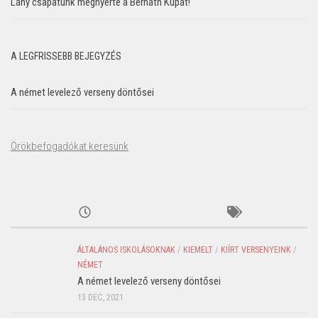
Lány csapatunk megnyerte a Bernáth Kupát!
A LEGFRISSEBB BEJEGYZÉS
A német levelező verseny döntősei
Örökbefogadókat keresünk
ÁLTALÁNOS ISKOLÁSOKNAK
/
KIEMELT
/
KIÍRT VERSENYEINK
/
NÉMET
A német levelező verseny döntősei
13 DEC, 2021