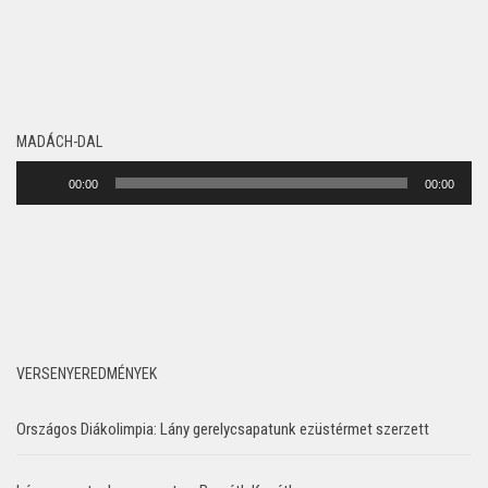
MADÁCH-DAL
Audió
00:00
00:00
lejátszó
VERSENYEREDMÉNYEK
Országos Diákolimpia: Lány gerelycsapatunk ezüstérmet szerzett