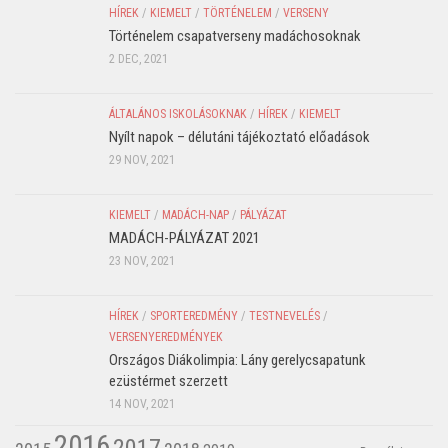
HÍREK
/
KIEMELT
/
TÖRTÉNELEM
/
VERSENY
Történelem csapatverseny madáchosoknak
2 DEC, 2021
ÁLTALÁNOS ISKOLÁSOKNAK
/
HÍREK
/
KIEMELT
Nyílt napok – délutáni tájékoztató előadások
29 NOV, 2021
KIEMELT
/
MADÁCH-NAP
/
PÁLYÁZAT
MADÁCH-PÁLYÁZAT 2021
23 NOV, 2021
HÍREK
/
SPORTEREDMÉNY
/
TESTNEVELÉS
/
VERSENYEREDMÉNYEK
Országos Diákolimpia: Lány gerelycsapatunk
ezüstérmet szerzett
14 NOV, 2021
2016
2017