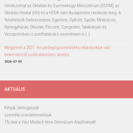
rendezvényt az Oktatási és Gyermekügyi Minisztérium (OGYM), az
Oktatási Hivatal (OH) és a HÖOK idén Budapesten rendezte meg. A
felvételizők Debrecenben, Egerben, Győrött, Gyulán, Miskolcon,
Nyíregyházán, Óbudán, Pécsett, Szegeden, Tatabányán és
Veszprémben is ponthatárváró eseményen is […]
Megjelent a 2027. évi pedagógusminősítési eljárásokba való
bekerülésről szóló miniszteri döntés
2026-07-03
AKTUÁLIS
Kérjük, támogassák
személyi jövedelemadójuk
1%-ával a Váci Madách Imre Gimnázium Alapítványát!