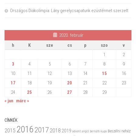
Országos Diákolimpia: Lány gerelycsapatunk ezüstérmet szerzett
2020. február
h
K
sze
cs
p
szo
v
1
2
3
4
5
6
7
8
9
10
11
12
13
14
15
16
17
18
19
20
21
22
23
24
25
26
27
28
29
« jan
márc »
CÍMKÉK
2016
2017
2015
2018
2019
Beszélni nehéz
advent
angol
bernáth kupa