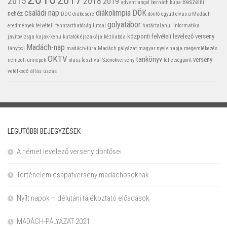
2015
2018
2019
Beszélni
advent
angol
bernáth kupa
családi nap
diákolimpia
DÖK
nehéz
DDC
diákcsere
döntő
együtt olvas a Madách
golyatábor
eredmények
felvételi
fenntarthatóság
futsal
határtalanul
informatika
központi felvételi
levelező verseny
javítóvizsga
kajak-kenu
kutatók éjszakája
kézilabda
Madách-nap
lányfoci
madách-túra
Madách pályázat
magyar nyelv napja
megemlékezés
OKTV
tankönyv
verseny
nemzeti ünnepek
olasz fesztivál
Szónokverseny
tehetségpont
vetélkedő
állás
úszás
LEGUTÓBBI BEJEGYZÉSEK
A német levelező verseny döntősei
Történelem csapatverseny madáchosoknak
Nyílt napok – délutáni tájékoztató előadások
MADÁCH-PÁLYÁZAT 2021