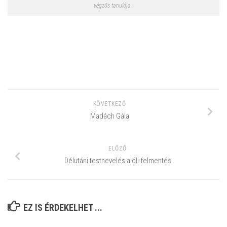
végzős tanulója.
KÖVETKEZŐ
Madách Gála
ELŐZŐ
Délutáni testnevelés alóli felmentés
EZ IS ÉRDEKELHET ...