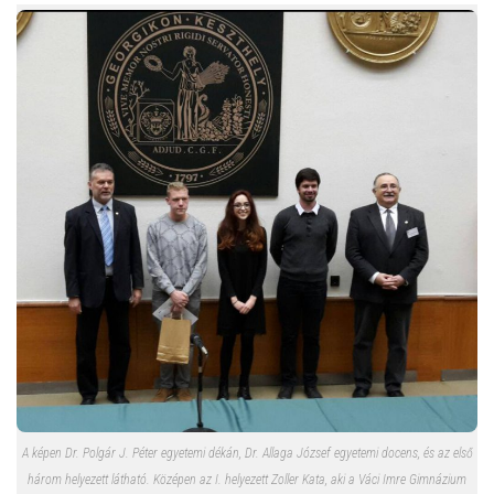
A képen Dr. Polgár J. Péter egyetemi dékán, Dr. Allaga József egyetemi docens, és az első
három helyezett látható. Középen az I. helyezett Zoller Kata, aki a Váci Imre Gimnázium