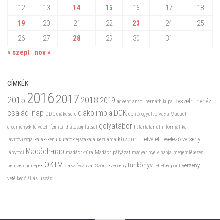
12
13
14
15
16
17
18
19
20
21
22
23
24
25
26
27
28
29
30
31
« szept
nov »
CÍMKÉK
2016
2017
2015
2018
2019
Beszélni nehéz
advent
angol
bernáth kupa
családi nap
diákolimpia
DÖK
DDC
diákcsere
döntő
együtt olvas a Madách
golyatábor
eredmények
felvételi
fenntarthatóság
futsal
határtalanul
informatika
központi felvételi
levelező verseny
javítóvizsga
kajak-kenu
kutatók éjszakája
kézilabda
Madách-nap
lányfoci
madách-túra
Madách pályázat
magyar nyelv napja
megemlékezés
OKTV
tankönyv
verseny
nemzeti ünnepek
olasz fesztivál
Szónokverseny
tehetségpont
vetélkedő
állás
úszás