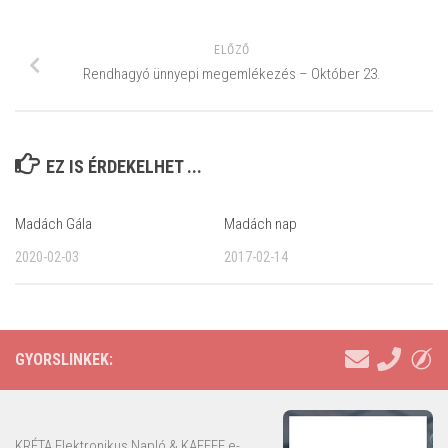
ELŐZŐ
Rendhagyó ünnyepi megemlékezés – Október 23.
EZ IS ÉRDEKELHET ...
Madách Gála
Madách nap
2020-02-03
2017-02-14
GYORSLINKEK:
KRÉTA Elektronikus Napló & KAFFEE e-