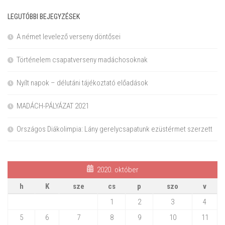
LEGUTÓBBI BEJEGYZÉSEK
A német levelező verseny döntősei
Történelem csapatverseny madáchosoknak
Nyílt napok – délutáni tájékoztató előadások
MADÁCH-PÁLYÁZAT 2021
Országos Diákolimpia: Lány gerelycsapatunk ezüstérmet szerzett
2020. október
h
K
sze
cs
p
szo
v
1
2
3
4
5
6
7
8
9
10
11