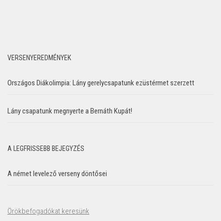
VERSENYEREDMÉNYEK
Országos Diákolimpia: Lány gerelycsapatunk ezüstérmet szerzett
Lány csapatunk megnyerte a Bernáth Kupát!
A LEGFRISSEBB BEJEGYZÉS
A német levelező verseny döntősei
Örökbefogadókat keresünk