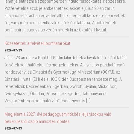
lehet jelentkezni a szeptemberben induló felsőoktatási képzésekre.
Pótfelvételire azok jelentkezhetnek, akiket a július 23-án zárult
általános eljárásban egyetlen általuk megjelölt képzésre sem vettek
fel, vagy idén nem jelentkeztek a felsőoktatásba. A pótfelvételi
ponthatárait augusztus végén hirdeti ki az Oktatási Hivatal.
Közzétették a felvételi ponthatárokat
2026-07-23
Július 23-án este a Pont Ott Partin kihirdették a hivatalos felsőoktatási
felvételi ponthatárokat, és megjelentek is. A hivatalos ponthatárváró
rendezvényt az Oktatási és Gyermekügyi Minisztérium (OGYM), az
Oktatási Hivatal (OH) és a HÖOK idén Budapesten rendezte meg. A
felvételizők Debrecenben, Egerben, Győrött, Gyulán, Miskolcon,
Nyíregyházán, Óbudán, Pécsett, Szegeden, Tatabányán és
Veszprémben is ponthatárváró eseményen is […]
Megjelent a 2027. évi pedagógusminősítési eljárásokba való
bekerülésről szóló miniszteri döntés
2026-07-03