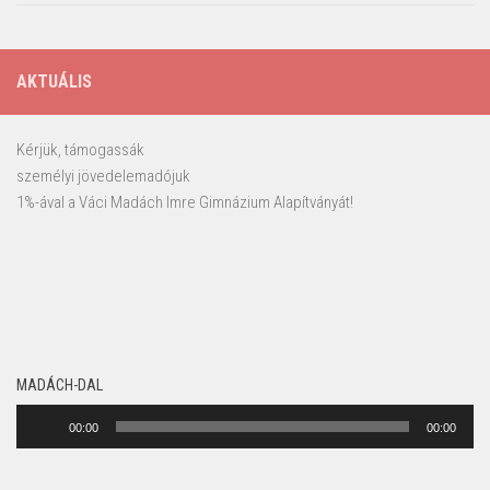
AKTUÁLIS
Kérjük, támogassák
személyi jövedelemadójuk
1%-ával a Váci Madách Imre Gimnázium Alapítványát!
MADÁCH-DAL
Audió
00:00
00:00
lejátszó