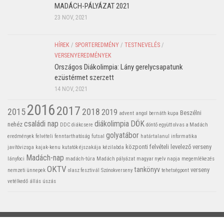
MADÁCH-PÁLYÁZAT 2021
23 NOV, 2021
HÍREK
/
SPORTEREDMÉNY
/
TESTNEVELÉS
/
VERSENYEREDMÉNYEK
Országos Diákolimpia: Lány gerelycsapatunk
ezüstérmet szerzett
14 NOV, 2021
2016
2017
2015
2018
2019
Beszélni
advent
angol
bernáth kupa
családi nap
diákolimpia
DÖK
nehéz
DDC
diákcsere
döntő
együtt olvas a Madách
golyatábor
eredmények
felvételi
fenntarthatóság
futsal
határtalanul
informatika
központi felvételi
levelező verseny
javítóvizsga
kajak-kenu
kutatók éjszakája
kézilabda
Madách-nap
lányfoci
madách-túra
Madách pályázat
magyar nyelv napja
megemlékezés
OKTV
tankönyv
verseny
nemzeti ünnepek
olasz fesztivál
Szónokverseny
tehetségpont
vetélkedő
állás
úszás