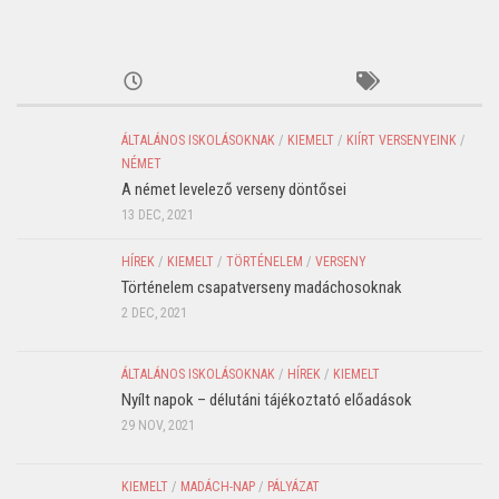
ÁLTALÁNOS ISKOLÁSOKNAK
/
KIEMELT
/
KIÍRT VERSENYEINK
/
NÉMET
A német levelező verseny döntősei
13 DEC, 2021
HÍREK
/
KIEMELT
/
TÖRTÉNELEM
/
VERSENY
Történelem csapatverseny madáchosoknak
2 DEC, 2021
ÁLTALÁNOS ISKOLÁSOKNAK
/
HÍREK
/
KIEMELT
Nyílt napok – délutáni tájékoztató előadások
29 NOV, 2021
KIEMELT
/
MADÁCH-NAP
/
PÁLYÁZAT