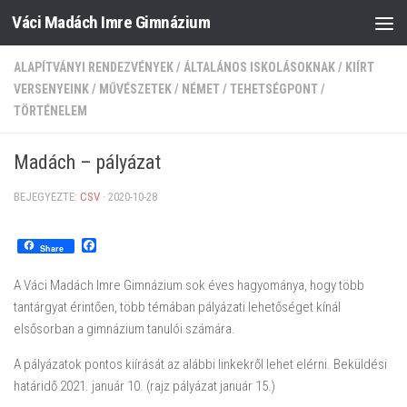
Váci Madách Imre Gimnázium
Skip to content
ALAPÍTVÁNYI RENDEZVÉNYEK
/
ÁLTALÁNOS ISKOLÁSOKNAK
/
KIÍRT
VERSENYEINK
/
MŰVÉSZETEK
/
NÉMET
/
TEHETSÉGPONT
/
TÖRTÉNELEM
Madách – pályázat
BEJEGYEZTE:
CSV
·
2020-10-28
Facebook
Share
A Váci Madách Imre Gimnázium sok éves hagyománya, hogy több
tantárgyat érintően, több témában pályázati lehetőséget kínál
elsősorban a gimnázium tanulói számára.
A pályázatok pontos kiírását az alábbi linkekről lehet elérni. Beküldési
határidő 2021. január 10. (rajz pályázat január 15.)