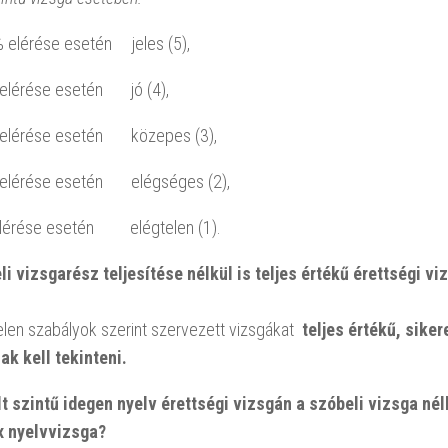
 elérése esetén jeles (5),
elérése esetén jó (4),
elérése esetén közepes (3),
elérése esetén elégséges (2),
lérése esetén elégtelen (1).
li vizsgarész teljesítése nélkül is teljes értékű érettségi v
jelen szabályok szerint szervezett vizsgákat
teljes értékű, siker
ak kell tekinteni.
t szintű idegen nyelv érettségi vizsgán a szóbeli vizsga nél
 nyelvvizsga?