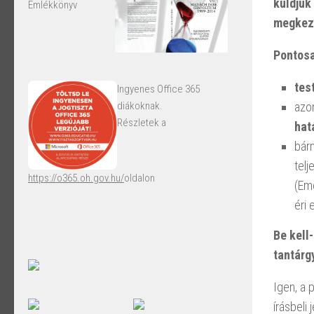
küldjük 
Emlékkönyv
megkezd
Pontosa
tes
Ingyenes Office 365
azo
diákoknak.
Részletek a
hat
bár
tel
https://o365.oh.gov.hu/
oldalon
(Eme
éri 
Be kell
tantárg
Igen, a 
írásbeli 