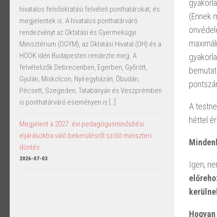
gyakorla
hivatalos felsőoktatási felvételi ponthatárokat, és
(Ennek m
megjelentek is. A hivatalos ponthatárváró
önvédel
rendezvényt az Oktatási és Gyermekügyi
maximáli
Minisztérium (OGYM), az Oktatási Hivatal (OH) és a
HÖOK idén Budapesten rendezte meg. A
gyakorla
felvételizők Debrecenben, Egerben, Győrött,
bemutatá
Gyulán, Miskolcon, Nyíregyházán, Óbudán,
pontszá
Pécsett, Szegeden, Tatabányán és Veszprémben
is ponthatárváró eseményen is […]
A testne
héttel é
Megjelent a 2027. évi pedagógusminősítési
eljárásokba való bekerülésről szóló miniszteri
Mindenk
döntés
2026-07-03
Igen, ne
előreho
kerülne
Hogyan 