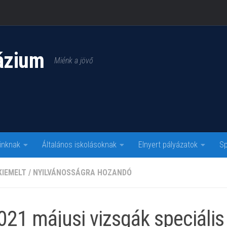
ázium
Miénk a jövő
inknak
Általános iskolásoknak
Elnyert pályázatok
Sp
KIEMELT
/
NYILVÁNOSSÁGRA HOZANDÓ
021 májusi vizsgák speciális