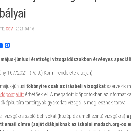
bályai
TE:
CSV
·
2021-04-16
Facebook
 május-júniusi érettségi vizsgaidőszakban érvényes speciál
ny 167/2021. (IV. 9.) Korm. rendelete alapján)
május-júniusi
többnyire csak az írásbeli vizsgákat
szervezik me
dőpontjai itt
érhetőek el. A megadott időpontokban az informatik
képkultúra tantárgyak gyakorlati vizsgái is meg lesznek tartva.
eli vizsgákra szóló behívókat (közép és emelt szintű vizsgákra)
a 
t email címre (saját diákjaiknak az iskolai madach.org-os e