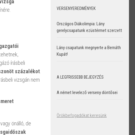
vizsga
VERSENYEREDMÉNYEK
ínére.
Országos Diákolimpia: Lány
gerelycsapatunk ezüstérmet szerzett
gazgatói
Lány csapatunk megnyerte a Bernáth
 tehetnek,
Kupát!
gázó írásbeli
uszonöt százalékot
.
A LEGFRISSEBB BEJEGYZÉS
írásbeli vizsgán nem
A német levelező verseny döntősei
smeret
Örökbefogadókat keresünk
 vagy önálló, de
izsgaidőszak