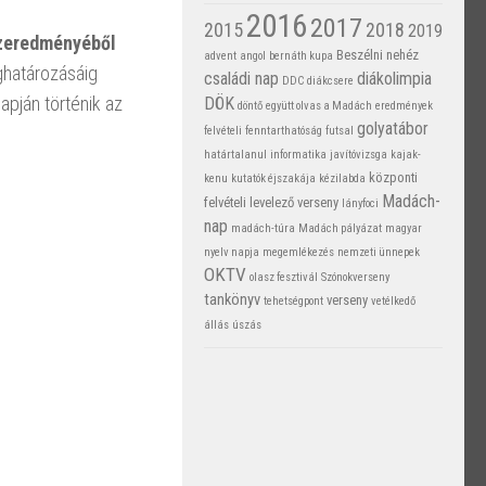
2016
2017
2015
2018
2019
zeredményéből
Beszélni nehéz
advent
angol
bernáth kupa
ghatározásáig
családi nap
diákolimpia
DDC
diákcsere
apján történik az
DÖK
döntő
együtt olvas a Madách
eredmények
golyatábor
felvételi
fenntarthatóság
futsal
határtalanul
informatika
javítóvizsga
kajak-
központi
kenu
kutatók éjszakája
kézilabda
Madách-
felvételi
levelező verseny
lányfoci
nap
madách-túra
Madách pályázat
magyar
nyelv napja
megemlékezés
nemzeti ünnepek
OKTV
olasz fesztivál
Szónokverseny
tankönyv
verseny
tehetségpont
vetélkedő
állás
úszás