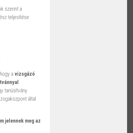
k szerint a
sz teljesítése
.
 hogy a
vizsgázó
ítvánnyal
y tanúsítvány
zsgaközpont által
em jelennek meg az