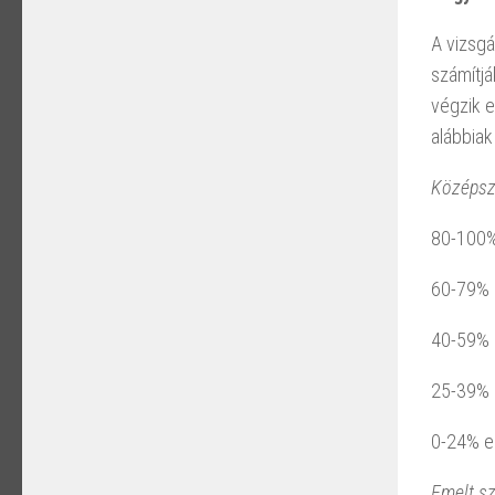
A vizsg
számítjá
végzik e
alábbiak
Középszi
80-100%
60-79% 
40-59% 
25-39% 
0-24% e
Emelt sz