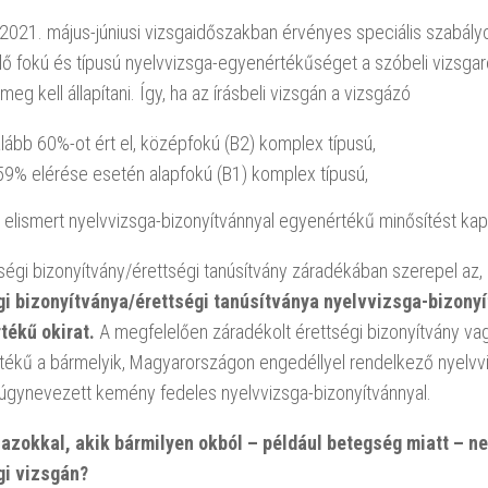
2021. május-júniusi vizsgaidőszakban érvényes speciális szabályo
ő fokú és típusú nyelvvizsga-egyenértékűséget a szóbeli vizsgaré
 meg kell állapítani. Így, ha az írásbeli vizsgán a vizsgázó
lább 60%-ot ért el, középfokú (B2) komplex típusú,
59% elérése esetén alapfokú (B1) komplex típusú,
g elismert nyelvvizsga-bizonyítvánnyal egyenértékű minősítést kap
ségi bizonyítvány/érettségi tanúsítvány záradékában szerepel az,
gi bizonyítványa/érettségi tanúsítványa nyelvvizsga-bizony
tékű okirat.
A megfelelően záradékolt érettségi bizonyítvány vag
ékű a bármelyik, Magyarországon engedéllyel rendelkező nyelvvi
tt úgynevezett kemény fedeles nyelvvizsga-bizonyítvánnyal.
 azokkal, akik bármilyen okból – például betegség miatt – n
gi vizsgán?