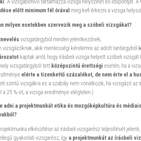
ki
. A vizsgabehívó tartalmazza vizsga helyszínét és időpontját. A
ése előtt minimum fél órával
meg kell érkezni a vizsga helysz
n milyen esetekben szervezik meg a szóbeli vizsgákat?
tnevelés
vizsgatárgyból minden jelentkezőnek,
n vizsgázóknak, akik mentességi kérelemre az adott tantárgyból
i
ározatot
kaptak arról, hogy írásbeli vizsga helyett szóbeli vizsgát
mely vizsgatárgyból tett
középszintű érettségi
esetén, ha a vizs
jesítménye
elérte a tizenkettő százalékot, de nem érte el a h
lt szintű vizsgákra ez a szabály nem vonatkozik, ha vizsgázó az 
el a 25 %-ot, a vizsga eredménye elégtelen.)
-e adni a projektmunkát etika és mozgóképkultúra és médiai
yakból?
projektmunka elkészítése az írásbeli vizsgarész teljesítését jelenti,
jellegű gyakorlati vizsgarész, így
a projektmunkát az írásbeli v