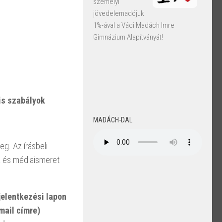
személyi
jövedelemadójuk
1%-ával a Váci Madách Imre
Gimnázium Alapítványát!
is szabályok
MADÁCH-DAL
g. Az írásbeli
a és médiaismeret
jelentkezési lapon
mail címre)