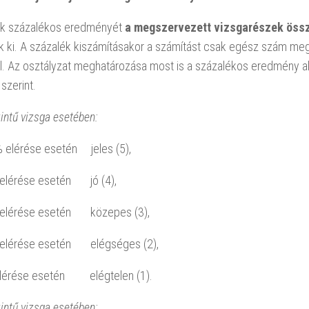
ák százalékos eredményét
a megszervezett vizsgarészek öss
k ki. A százalék kiszámításakor a számítást csak egész szám me
l. Az osztályzat meghatározása most is a százalékos eredmény al
 szerint.
ntű vizsga esetében:
 elérése esetén jeles (5),
elérése esetén jó (4),
elérése esetén közepes (3),
elérése esetén elégséges (2),
lérése esetén elégtelen (1).
intű vizsga esetében: