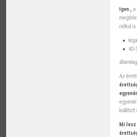
Igen ,
a 
megfelel
nélkül is
lega
40-
államila
Az érett
érettsé
egyenér
egyenért
kiállíto
Mi lesz
érettsé