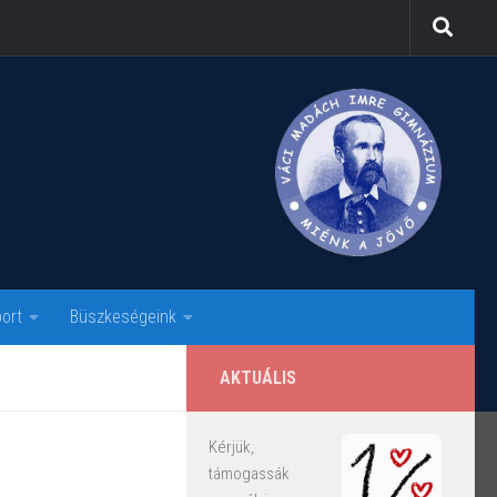
ort
Büszkeségeink
AKTUÁLIS
Kérjük,
támogassák