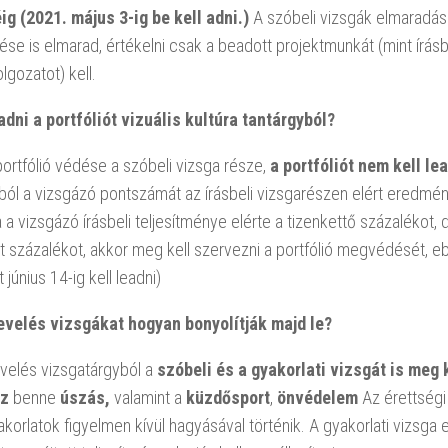
ig (2021. május 3-ig be kell adni.)
A szóbeli vizsgák elmaradás
e is elmarad, értékelni csak a beadott projektmunkát (mint írásb
lgozatot) kell.
adni a portfóliót vizuális kultúra tantárgyból?
portfólió védése a szóbeli vizsga része,
a portfóliót nem kell le
ból a vizsgázó pontszámát az írásbeli vizsgarészen elért eredmény 
 a vizsgázó írásbeli teljesítménye elérte a tizenkettő százalékot, 
 százalékot, akkor meg kell szervezni a portfólió megvédését, e
t június 14-ig kell leadni)
evelés vizsgákat hogyan bonyolítják majd le?
velés vizsgatárgyból a
szóbeli és a gyakorlati vizsgát is meg 
sz
benne
úszás,
valamint a
küzdősport
,
önvédelem
Az érettségi
korlatok figyelmen kívül hagyásával történik. A gyakorlati vizsga