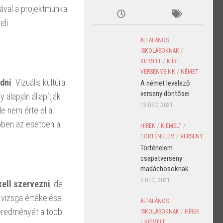
ával a projektmunka
eli
ÁLTALÁNOS
ISKOLÁSOKNAK
/
KIEMELT
/
KIÍRT
VERSENYEINK
/
NÉMET
adni
. Vizuális kultúra
A német levelező
verseny döntősei
alapján állapítják
13 DEC, 2021
de nem érte el a
bben az esetben a
HÍREK
/
KIEMELT
/
TÖRTÉNELEM
/
VERSENY
Történelem
csapatverseny
madáchosoknak
2 DEC, 2021
kell szervezni
, de
 vizsga értékelése
ÁLTALÁNOS
 eredményét a többi
ISKOLÁSOKNAK
/
HÍREK
/
KIEMELT