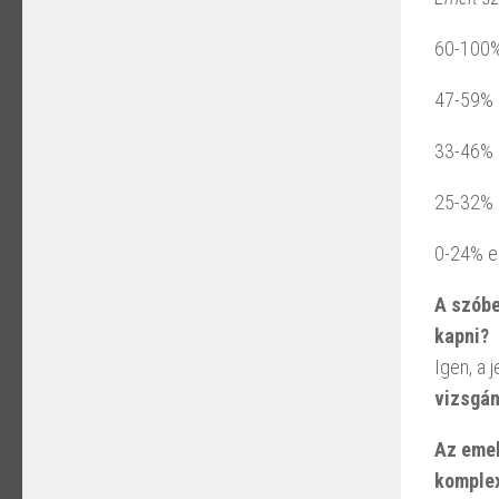
60-100%
47-59% 
33-46% 
25-32% 
0-24% e
A szóbe
kapni?
Igen, a 
vizsgán
Az emel
komplex