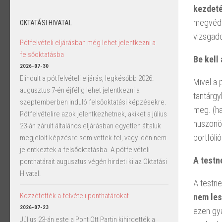
kezdeté
megvédés
OKTATÁSI HIVATAL
vizsgado
Pótfelvételi eljárásban még lehet jelentkezni a
felsőoktatásba
Be kell 
2026-07-30
Elindult a pótfelvételi eljárás, legkésőbb 2026.
Mivel a 
augusztus 7-én éjfélig lehet jelentkezni a
tantárgy
szeptemberben induló felsőoktatási képzésekre.
meg. (ha
Pótfelvételire azok jelentkezhetnek, akiket a július
huszonöt
23-án zárult általános eljárásban egyetlen általuk
portfólió
megjelölt képzésre sem vettek fel, vagy idén nem
jelentkeztek a felsőoktatásba. A pótfelvételi
A testn
ponthatárait augusztus végén hirdeti ki az Oktatási
Hivatal.
A testne
Közzétették a felvételi ponthatárokat
nem le
2026-07-23
ezen gya
Július 23-án este a Pont Ott Partin kihirdették a