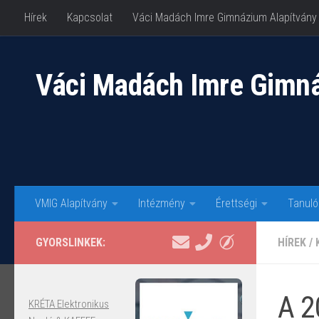
Hírek
Kapcsolat
Váci Madách Imre Gimnázium Alapítvány
Skip to content
Váci Madách Imre Gimn
VMIG Alapítvány
Intézmény
Érettségi
Tanuló
GYORSLINKEK:
HÍREK
/
A 2
KRÉTA Elektronikus