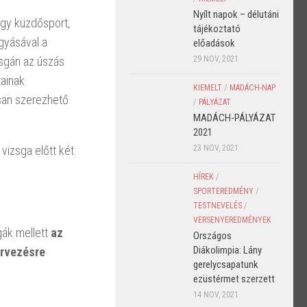
Nyílt napok – délutáni
agy küzdősport,
tájékoztató
gyásával a
előadások
zsgán az úszás
29 NOV, 2021
tainak
KIEMELT
/
MADÁCH-NAP
san szerezhető
/
PÁLYÁZAT
MADÁCH-PÁLYÁZAT
2021
 vizsga előtt két
23 NOV, 2021
HÍREK
/
SPORTEREDMÉNY
/
TESTNEVELÉS
/
VERSENYEREDMÉNYEK
gák mellett
az
Országos
Diákolimpia: Lány
rvezésre
gerelycsapatunk
ezüstérmet szerzett
14 NOV, 2021