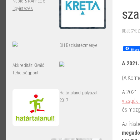
Napló & KAFFEE e-
ügyintézés
sza
BEJEGYEZ
OH Bázisintézménye
Share
A 2021.
Akkreditált Kiváló
Tehetségpont
(A Kormá
A 2021. 
Határtalanul pályázat
2017
vizsgák i
és mozgó
Az írásb
megadot