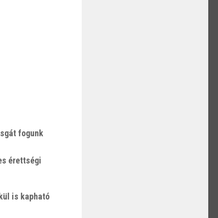
izsgát fogunk
es érettségi
kül is kapható