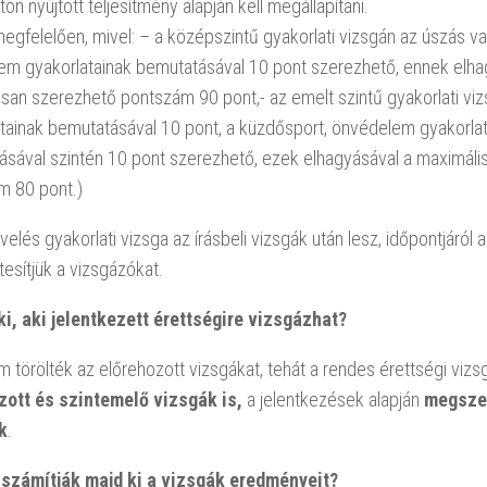
ton nyújtott teljesítmény alapján kell megállapítani.
egfelelően, mivel: – a középszintű gyakorlati vizsgán az úszás v
em gyakorlatainak bemutatásával 10 pont szerezhető, ennek elha
san szerezhető pontszám 90 pont,- az emelt szintű gyakorlati vi
tainak bemutatásával 10 pont, a küzdősport, önvédelem gyakorla
sával szintén 10 pont szerezhető, ezek elhagyásával a maximáli
m 80 pont.)
velés gyakorlati vizsga az írásbeli vizsgák után lesz, időpontjáról a
rtesítjük a vizsgázókat.
i, aki jelentkezett érettségire vizsgázhat?
m törölték az előrehozott vizsgákat, tehát a rendes érettségi vizs
zott és szintemelő vizsgák is,
a jelentkezések alapján
megsze
k
.
számítják majd ki a vizsgák eredményeit?