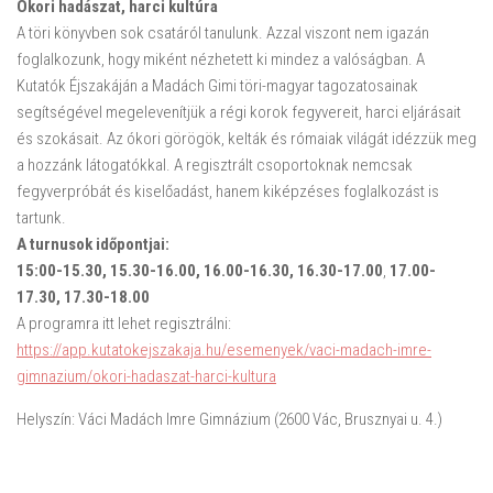
Ókori hadászat, harci kultúra
A töri könyvben sok csatáról tanulunk. Azzal viszont nem igazán
foglalkozunk, hogy miként nézhetett ki mindez a valóságban. A
Kutatók Éjszakáján a Madách Gimi töri-magyar tagozatosainak
segítségével megelevenítjük a régi korok fegyvereit, harci eljárásait
és szokásait. Az ókori görögök, kelták és rómaiak világát idézzük meg
a hozzánk látogatókkal. A regisztrált csoportoknak nemcsak
fegyverpróbát és kiselőadást, hanem kiképzéses foglalkozást is
tartunk.
A turnusok időpontjai:
15:00-15.30, 15.30-16.00, 16.00-16.30, 16.30-17.00
,
17.00-
17.30, 17.30-18.00
A programra itt lehet regisztrálni:
https://app.kutatokejszakaja.hu/esemenyek/vaci-madach-imre-
gimnazium/okori-hadaszat-harci-kultura
Helyszín: Váci Madách Imre Gimnázium (2600 Vác, Brusznyai u. 4.)