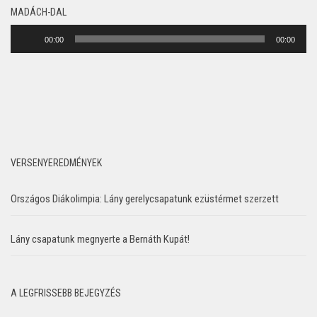
MADÁCH-DAL
Audió
00:00
00:00
lejátszó
VERSENYEREDMÉNYEK
Országos Diákolimpia: Lány gerelycsapatunk ezüstérmet szerzett
Lány csapatunk megnyerte a Bernáth Kupát!
A LEGFRISSEBB BEJEGYZÉS