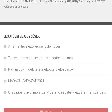
OKTV
tankönyv
verseny
nemzeti ünnepek
olasz fesztivál
Szónokverseny
tehetségpont
vetélkedő
állás
úszás
LEGUTÓBBI BEJEGYZÉSEK
A német levelező verseny döntősei
Történelem csapatverseny madáchosoknak
Nyílt napok – délutáni tájékoztató előadások
MADÁCH-PÁLYÁZAT 2021
Országos Diákolimpia: Lány gerelycsapatunk ezüstérmet szerzett