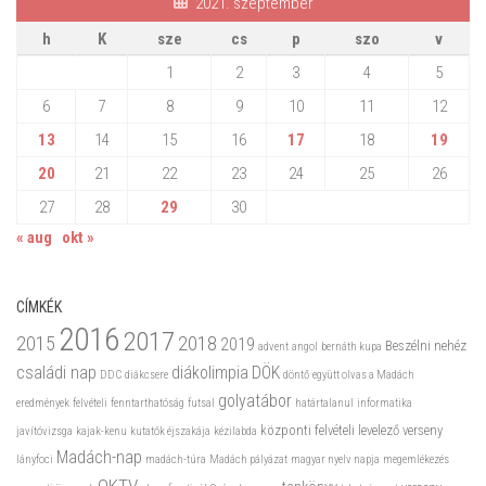
2021. szeptember
h
K
sze
cs
p
szo
v
1
2
3
4
5
6
7
8
9
10
11
12
13
14
15
16
17
18
19
20
21
22
23
24
25
26
27
28
29
30
« aug
okt »
CÍMKÉK
2016
2017
2015
2018
2019
Beszélni nehéz
advent
angol
bernáth kupa
családi nap
diákolimpia
DÖK
DDC
diákcsere
döntő
együtt olvas a Madách
golyatábor
eredmények
felvételi
fenntarthatóság
futsal
határtalanul
informatika
központi felvételi
levelező verseny
javítóvizsga
kajak-kenu
kutatók éjszakája
kézilabda
Madách-nap
lányfoci
madách-túra
Madách pályázat
magyar nyelv napja
megemlékezés
OKTV