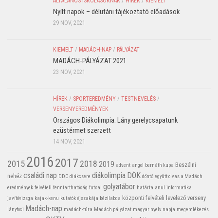
ÁLTALÁNOS ISKOLÁSOKNAK
/
HÍREK
/
KIEMELT
Nyílt napok – délutáni tájékoztató előadások
29 NOV, 2021
KIEMELT
/
MADÁCH-NAP
/
PÁLYÁZAT
MADÁCH-PÁLYÁZAT 2021
23 NOV, 2021
HÍREK
/
SPORTEREDMÉNY
/
TESTNEVELÉS
/
VERSENYEREDMÉNYEK
Országos Diákolimpia: Lány gerelycsapatunk
ezüstérmet szerzett
14 NOV, 2021
2016
2017
2015
2018
2019
Beszélni
advent
angol
bernáth kupa
családi nap
diákolimpia
DÖK
nehéz
DDC
diákcsere
döntő
együtt olvas a Madách
golyatábor
eredmények
felvételi
fenntarthatóság
futsal
határtalanul
informatika
központi felvételi
levelező verseny
javítóvizsga
kajak-kenu
kutatók éjszakája
kézilabda
Madách-nap
lányfoci
madách-túra
Madách pályázat
magyar nyelv napja
megemlékezés