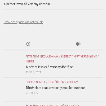
A német levelező verseny döntősei
Örökbefogadókat keresünk
ÁLTALÁNOS ISKOLÁSOKNAK
/
KIEMELT
/
KIÍRT VERSENYEINK
/
NÉMET
A német levelező verseny döntősei
13 DEC, 2021
HÍREK
/
KIEMELT
/
TÖRTÉNELEM
/
VERSENY
Történelem csapatverseny madáchosoknak
2 DEC, 2021