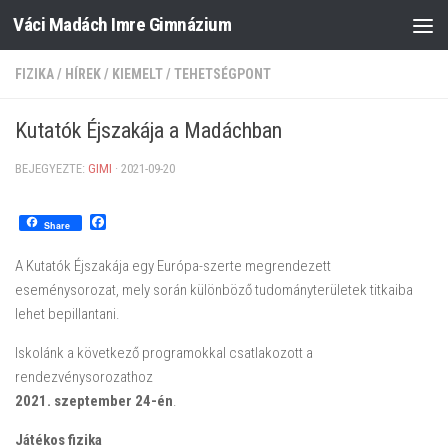
Váci Madách Imre Gimnázium
Skip to content
FIZIKA
/
HÍREK
/
KIEMELT
/
TEHETSÉGPONT
Kutatók Éjszakája a Madáchban
BEJEGYEZTE:
GIMI
·
2021-09-20
Facebook
Share
A Kutatók Éjszakája egy Európa-szerte megrendezett
eseménysorozat, mely során különböző tudományterületek titkaiba
lehet bepillantani.
Iskolánk a következő programokkal csatlakozott a
rendezvénysorozathoz
2021. szeptember 24-én
.
Játékos fizika