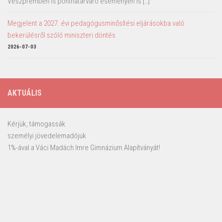
Veszprémben is ponthatárváró eseményen is […]
Megjelent a 2027. évi pedagógusminősítési eljárásokba való
bekerülésről szóló miniszteri döntés
2026-07-03
AKTUÁLIS
Kérjük, támogassák
személyi jövedelemadójuk
1%-ával a Váci Madách Imre Gimnázium Alapítványát!