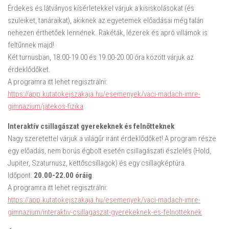
Érdekes és látványos kísérletekkel várjuk a kisiskolásokat (és
szüleiket, tanáraikat), akiknek az egyetemek előadásai még talán
nehezen érthetőek lennének. Rakéták, lézerek és apró villámok is
feltűnnek majd!
Két turnusban, 18.00-19.00 és 19.00-20.00 óra között várjuk az
érdeklődőket.
A programra itt lehet regisztrálni:
https://app.kutatokejszakaja.hu/esemenyek/vaci-madach-imre-
gimnazium/jatekos-fizika
Interaktív csillagászat gyerekeknek és felnőtteknek
Nagy szeretettel várjuk a világűr iránt érdeklődőket! A program része
egy előadás, nem borús égbolt esetén csillagászati észlelés (Hold,
Jupiter, Szaturnusz, kettőscsillagok) és egy csillagképtúra.
Időpont:
20.00-22.00 óráig
.
A programra itt lehet regisztrálni:
https://app.kutatokejszakaja.hu/esemenyek/vaci-madach-imre-
gimnazium/interaktiv-csillagaszat-gyerekeknek-es-felnotteknek