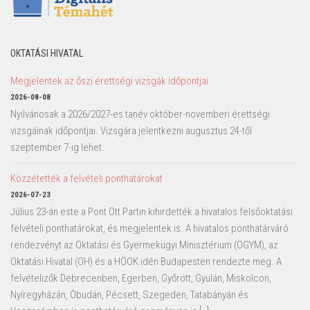
OKTATÁSI HIVATAL
Megjelentek az őszi érettségi vizsgák időpontjai
2026-08-08
Nyilvánosak a 2026/2027-es tanév október-novemberi érettségi
vizsgáinak időpontjai. Vizsgára jelentkezni augusztus 24-től
szeptember 7-ig lehet.
Közzétették a felvételi ponthatárokat
2026-07-23
Július 23-án este a Pont Ott Partin kihirdették a hivatalos felsőoktatási
felvételi ponthatárokat, és megjelentek is. A hivatalos ponthatárváró
rendezvényt az Oktatási és Gyermekügyi Minisztérium (OGYM), az
Oktatási Hivatal (OH) és a HÖOK idén Budapesten rendezte meg. A
felvételizők Debrecenben, Egerben, Győrött, Gyulán, Miskolcon,
Nyíregyházán, Óbudán, Pécsett, Szegeden, Tatabányán és