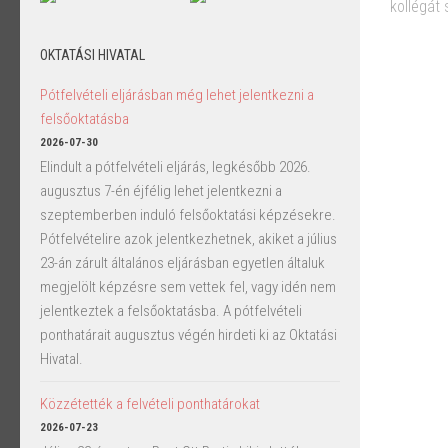
kollégát 
OKTATÁSI HIVATAL
Pótfelvételi eljárásban még lehet jelentkezni a
felsőoktatásba
2026-07-30
Elindult a pótfelvételi eljárás, legkésőbb 2026.
augusztus 7-én éjfélig lehet jelentkezni a
szeptemberben induló felsőoktatási képzésekre.
Pótfelvételire azok jelentkezhetnek, akiket a július
23-án zárult általános eljárásban egyetlen általuk
megjelölt képzésre sem vettek fel, vagy idén nem
jelentkeztek a felsőoktatásba. A pótfelvételi
ponthatárait augusztus végén hirdeti ki az Oktatási
Hivatal.
Közzétették a felvételi ponthatárokat
2026-07-23