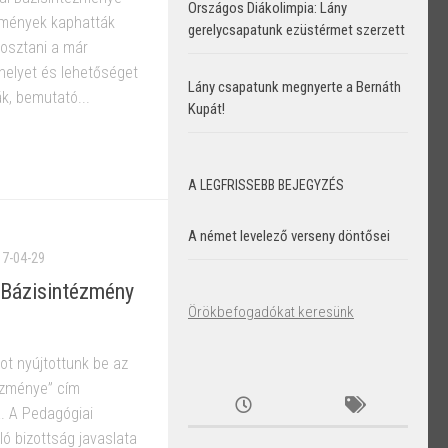
Országos Diákolimpia: Lány
ézmények kaphatták
gerelycsapatunk ezüstérmet szerzett
osztani a már
 helyet és lehetőséget
Lány csapatunk megnyerte a Bernáth
k, bemutató...
Kupát!
A LEGFRISSEBB BEJEGYZÉS
A német levelező verseny döntősei
17-04-29
l Bázisintézmény
Örökbefogadókat keresünk
ot nyújtottunk be az
tézménye” cím
a. A Pedagógiai
ló bizottság javaslata