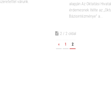
szeretettel várunk.
alapján Az Oktatási Hivata
érdemesnek ítélte az „Okta
Bázisintézménye” a...
2 / 2 oldal
«
1
2