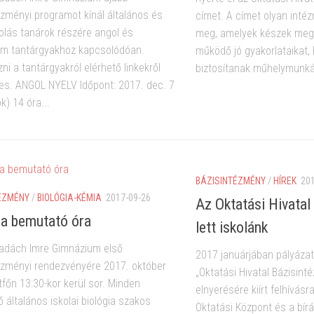
ézményi programot kínál általános és
címet. A címet olyan int
olás tanárok részére angol és
meg, amelyek készek meg
em tantárgyakhoz kapcsolódóan.
működő jó gyakorlataikat,
ni a tantárgyakról elérhető linkekről
biztosítanak műhelymunká
es. ANGOL NYELV Időpont: 2017. dec. 7
k) 14 óra...
BÁZISINTÉZMÉNY
/
HÍREK
20
ÉZMÉNY
/
BIOLÓGIA-KÉMIA
2017-09-26
Az Oktatási Hivata
ia bemutató óra
lett iskolánk
adách Imre Gimnázium első
2017 januárjában pályázat
ézményi rendezvényére 2017. október
„Oktatási Hivatal Bázisin
tfőn 13:30-kor kerül sor. Minden
elnyerésére kiírt felhívásr
 általános iskolai biológia szakos
Oktatási Központ és a bírá