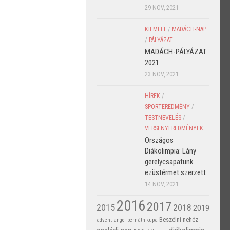
29 NOV, 2021
KIEMELT
/
MADÁCH-NAP
/
PÁLYÁZAT
MADÁCH-PÁLYÁZAT
2021
23 NOV, 2021
HÍREK
/
SPORTEREDMÉNY
/
TESTNEVELÉS
/
VERSENYEREDMÉNYEK
Országos
Diákolimpia: Lány
gerelycsapatunk
ezüstérmet szerzett
14 NOV, 2021
2016
2017
2015
2018
2019
Beszélni nehéz
advent
angol
bernáth kupa