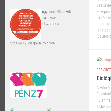
Bázisint
középisk
Ingyenes Office 365
diákoknak.
történel
Részletek a
Jelentkez
lehetség
(csütörtö
https://o365.oh.gov.hu/
oldalon
BÁZISINT
Biológ
A Váci M
Bázisint
16-án hé
érdeklődő