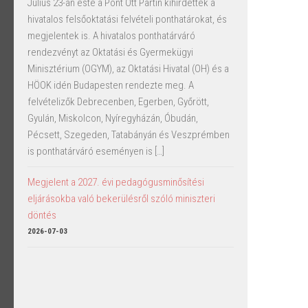
Július 23-án este a Pont Ott Partin kihirdették a
hivatalos felsőoktatási felvételi ponthatárokat, és
megjelentek is. A hivatalos ponthatárváró
rendezvényt az Oktatási és Gyermekügyi
Minisztérium (OGYM), az Oktatási Hivatal (OH) és a
HÖOK idén Budapesten rendezte meg. A
felvételizők Debrecenben, Egerben, Győrött,
Gyulán, Miskolcon, Nyíregyházán, Óbudán,
Pécsett, Szegeden, Tatabányán és Veszprémben
is ponthatárváró eseményen is […]
Megjelent a 2027. évi pedagógusminősítési
eljárásokba való bekerülésről szóló miniszteri
döntés
2026-07-03