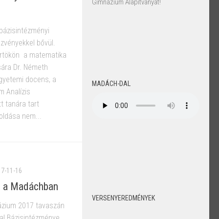
Gimnázium Alapítványát!
 bázisintézményi
zvényekkel bővül.
örtökön a matematika
ára Dr. Németh
egyetemi docens, a
MADÁCH-DAL
 Analízis
 tanára tart
oldása nem...
17-11-16
p a Madáchban
VERSENYEREDMÉNYEK
ázium 2017 tavaszán
tal Bázisintézménye