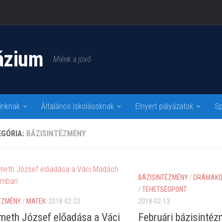
ázium
Miénk a jövő
inknak
Általános iskolásoknak
Elnyert pályázatok
Sp
EGÓRIA:
BÁZISINTÉZMÉNY
BÁZISINTÉZMÉNY
/
DRÁMAK
/
TEHETSÉGPONT
ÉZMÉNY
/
MATEK
2018-02-23
2018-02-13
meth József előadása a Váci
Februári bázisintéz