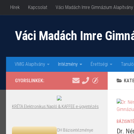
Hírek
Kapcsolat
Váci Madách Imre Gimnázium Alapítvány
Skip to content
Váci Madách Imre Gimn
VMIG Alapítvány
Intézmény
Érettségi
Tanuló
GYORSLINKEK:
KAT
KRÉTA Elektronikus Napló & KAFFEE e-ügyintézés
BÁZISINT
OH Bázisintézménye
Dr. Né