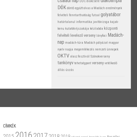
családi nap
diákolimpia
DDC
diákcsere
DÖK
döntő
együtt olvas a Madách
eredmények
golyatábor
felvételi
fenntarthatóság
futsal
határtalanul
informatika
javítóvizsga
kajak-
központi
kenu
kutatók éjszakája
kézilabda
Madách-
felvételi
levelező verseny
lányfoci
nap
madách-túra
Madách pályázat
magyar
nyelv napja
megemlékezés
nemzeti ünnepek
OKTV
olasz fesztivál
Szónokverseny
tankönyv
verseny
tehetségpont
vetélkedő
állás
úszás
CÍMKÉK
2016
2017
2015
2018
2019
Beszélni