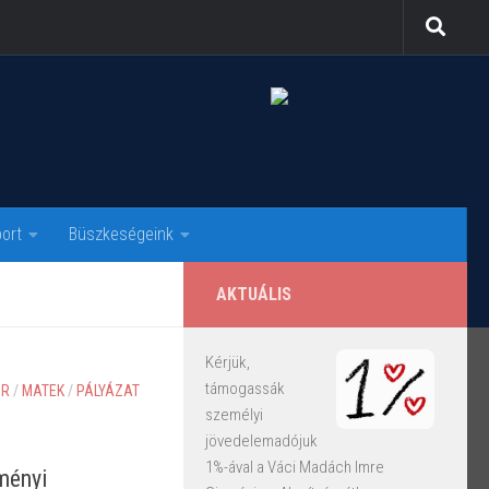
ort
Büszkeségeink
AKTUÁLIS
Kérjük,
támogassák
ÖR
/
MATEK
/
PÁLYÁZAT
személyi
jövedelemadójuk
1%-ával a Váci Madách Imre
ményi