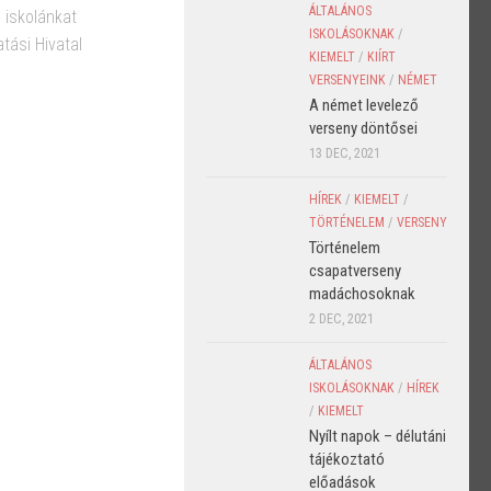
ÁLTALÁNOS
l iskolánkat
ISKOLÁSOKNAK
/
tási Hivatal
KIEMELT
/
KIÍRT
VERSENYEINK
/
NÉMET
A német levelező
verseny döntősei
13 DEC, 2021
HÍREK
/
KIEMELT
/
TÖRTÉNELEM
/
VERSENY
Történelem
csapatverseny
madáchosoknak
2 DEC, 2021
ÁLTALÁNOS
ISKOLÁSOKNAK
/
HÍREK
/
KIEMELT
Nyílt napok – délutáni
tájékoztató
előadások