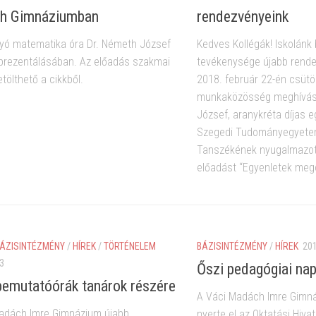
h Gimnáziumban
rendezvényeink
ó matematika óra Dr. Németh József
Kedves Kollégák! Iskolánk
 prezentálásában. Az előadás szakmai
tevékenysége újabb rende
tölthető a cikkből.
2018. február 22-én csüt
munkaközösség meghívás
József, aranykréta díjas 
Szegedi Tudományegyetem
Tanszékének nyugalmazott
előadást “Egyenletek meg
ÁZISINTÉZMÉNY
/
HÍREK
/
TÖRTÉNELEM
BÁZISINTÉZMÉNY
/
HÍREK
20
3
Őszi pedagógiai na
bemutatóórák tanárok részére
A Váci Madách Imre Gimn
adách Imre Gimnázium újabb
nyerte el az Oktatási Hiva