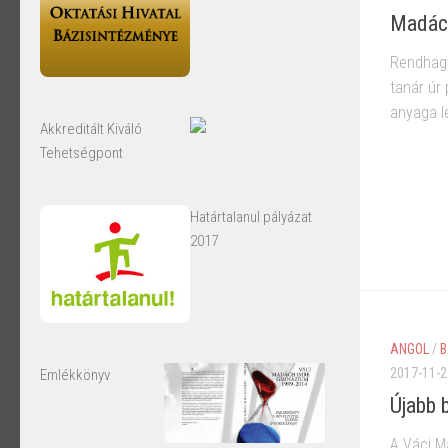
Madác
Rendhagy
tanár úr
anyaga le
Akkreditált Kiváló
Tehetségpont
Határtalanul pályázat
2017
ANGOL
/
B
2017-11-2
Emlékkönyv
Újabb 
A Váci M