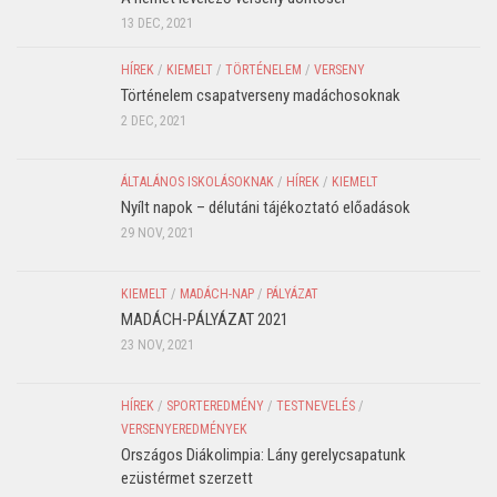
13 DEC, 2021
HÍREK
/
KIEMELT
/
TÖRTÉNELEM
/
VERSENY
Történelem csapatverseny madáchosoknak
2 DEC, 2021
ÁLTALÁNOS ISKOLÁSOKNAK
/
HÍREK
/
KIEMELT
Nyílt napok – délutáni tájékoztató előadások
29 NOV, 2021
KIEMELT
/
MADÁCH-NAP
/
PÁLYÁZAT
MADÁCH-PÁLYÁZAT 2021
23 NOV, 2021
HÍREK
/
SPORTEREDMÉNY
/
TESTNEVELÉS
/
VERSENYEREDMÉNYEK
Országos Diákolimpia: Lány gerelycsapatunk
ezüstérmet szerzett