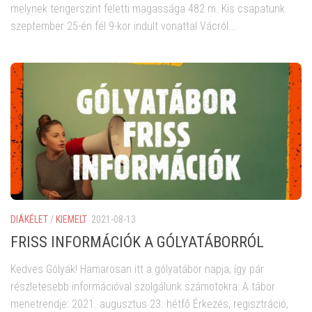
melynek tengerszint feletti magassága 482 m. Kis csapatunk
szeptember 25-én fél 9-kor indult vonattal Vácról...
DIÁKÉLET
/
KIEMELT
2021-08-13
FRISS INFORMÁCIÓK A GÓLYATÁBORRÓL
Kedves Gólyák! Hamarosan itt a gólyatábor napja, így pár
részletesebb információval szolgálunk számotokra: A tábor
menetrendje: 2021. augusztus 23. hétfő Érkezés, regisztráció,