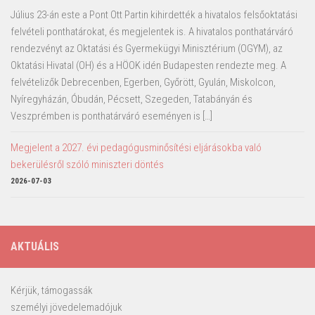
Július 23-án este a Pont Ott Partin kihirdették a hivatalos felsőoktatási
felvételi ponthatárokat, és megjelentek is. A hivatalos ponthatárváró
rendezvényt az Oktatási és Gyermekügyi Minisztérium (OGYM), az
Oktatási Hivatal (OH) és a HÖOK idén Budapesten rendezte meg. A
felvételizők Debrecenben, Egerben, Győrött, Gyulán, Miskolcon,
Nyíregyházán, Óbudán, Pécsett, Szegeden, Tatabányán és
Veszprémben is ponthatárváró eseményen is […]
Megjelent a 2027. évi pedagógusminősítési eljárásokba való
bekerülésről szóló miniszteri döntés
2026-07-03
AKTUÁLIS
Kérjük, támogassák
személyi jövedelemadójuk