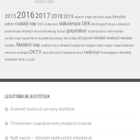
14 NOV, 2021
2016
2017
2015
2018
2019
Beszélni
advent
angol
bernáth kupa
családi nap
diákolimpia
DÖK
nehéz
DDC
diákcsere
döntő
együtt olvas a Madách
golyatábor
eredmények
felvételi
fenntarthatóság
futsal
határtalanul
informatika
központi felvételi
levelező verseny
javítóvizsga
kajak-kenu
kutatók éjszakája
kézilabda
Madách-nap
lányfoci
madách-túra
Madách pályázat
magyar nyelv napja
megemlékezés
OKTV
tankönyv
verseny
nemzeti ünnepek
olasz fesztivál
Szónokverseny
tehetségpont
vetélkedő
állás
úszás
LEGUTÓBBI BEJEGYZÉSEK
A német levelező verseny döntősei
Történelem csapatverseny madáchosoknak
Nyílt napok – délutáni tájékoztató előadások