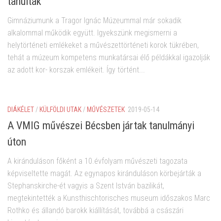
tanultak
Gimnáziumunk a Tragor Ignác Múzeummal már sokadik
alkalommal működik együtt. Igyekszünk megismerni a
helytörténeti emlékeket a művészettörténeti korok tükrében,
tehát a múzeum kompetens munkatársai élő példákkal igazolják
az adott kor- korszak emlékeit. Így történt...
DIÁKÉLET
/
KÜLFÖLDI UTAK
/
MŰVÉSZETEK
2019-05-14
A VMIG művészei Bécsben jártak tanulmányi
úton
A kiránduláson főként a 10.évfolyam művészeti tagozata
képviseltette magát. Az egynapos kiránduláson körbejárták a
Stephanskirche-ét vagyis a Szent István bazilikát,
megtekintették a Kunsthischtorisches museum időszakos Marc
Rothko és állandó barokk kiállítását, továbbá a császári