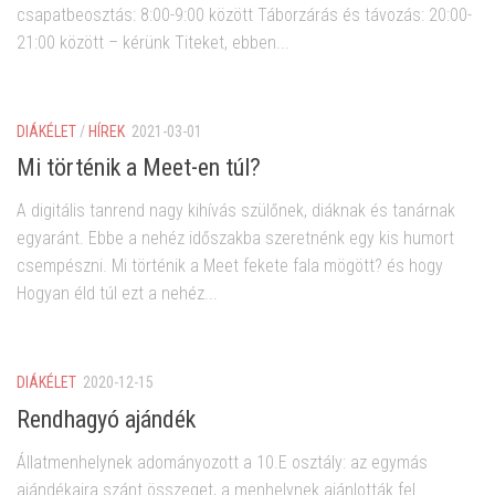
csapatbeosztás: 8:00-9:00 között Táborzárás és távozás: 20:00-
21:00 között – kérünk Titeket, ebben...
DIÁKÉLET
/
HÍREK
2021-03-01
Mi történik a Meet-en túl?
A digitális tanrend nagy kihívás szülőnek, diáknak és tanárnak
egyaránt. Ebbe a nehéz időszakba szeretnénk egy kis humort
csempészni. Mi történik a Meet fekete fala mögött? és hogy
Hogyan éld túl ezt a nehéz...
DIÁKÉLET
2020-12-15
Rendhagyó ajándék
Állatmenhelynek adományozott a 10.E osztály: az egymás
ajándékaira szánt összeget, a menhelynek ajánlották fel.