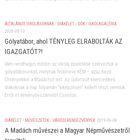
ÁLTALÁNOS ISKOLÁSOKNAK
/
DIÁKÉLET
/
DÖK
/
ISKOLAGALÉRIA
2020-09-10
Gólyatábor, ahol TÉNYLEG ELRABOLTÁK AZ
IGAZGATÓT?!
Idén rendhagyó módon az iskola épületébe szerveztük a
gólyatáborunkat, melynak fedőneve KÉM – azaz Kezd
Élményekkel a Madáchot lett. Az újdonsült kilencedikes
diákoknak a nap folyamán “kiképzésen” kellett részt venniük.
Erről írt élménybeszámolót Csontos...
DIÁKÉLET
/
MŰVÉSZETEK
/
VÁROSI RENDEZVÉNYEK
2019-06-08
A Madách művészei a Magyar Népművészetről