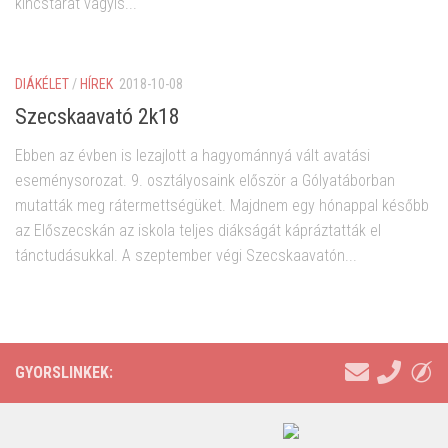
kincstárat vagyis...
DIÁKÉLET
/
HÍREK
2018-10-08
Szecskaavató 2k18
Ebben az évben is lezajlott a hagyománnyá vált avatási
eseménysorozat. 9. osztályosaink először a Gólyatáborban
mutatták meg rátermettségüket. Majdnem egy hónappal később
az Előszecskán az iskola teljes diákságát kápráztatták el
tánctudásukkal. A szeptember végi Szecskaavatón...
GYORSLINKEK: