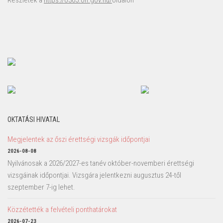
Részletek a
https://o365.oh.gov.hu/
oldalon
OKTATÁSI HIVATAL
Megjelentek az őszi érettségi vizsgák időpontjai
2026-08-08
Nyilvánosak a 2026/2027-es tanév október-novemberi érettségi
vizsgáinak időpontjai. Vizsgára jelentkezni augusztus 24-től
szeptember 7-ig lehet.
Közzétették a felvételi ponthatárokat
2026-07-23