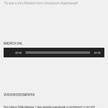
1%-ával a Váci Madách Imre Gimnázium Alapítványát!
MADÁCH-DAL
Audió
00:00
00:00
lejátszó
VERSENYEREDMÉNYEK
Országos Diákolimpia: Lány gerelycsapatunk ezüstérmet szerzett