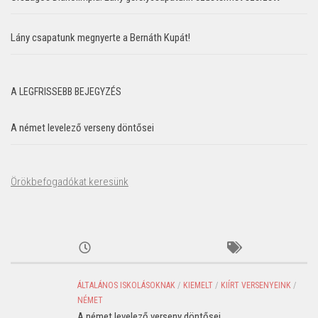
Lány csapatunk megnyerte a Bernáth Kupát!
A LEGFRISSEBB BEJEGYZÉS
A német levelező verseny döntősei
Örökbefogadókat keresünk
ÁLTALÁNOS ISKOLÁSOKNAK
/
KIEMELT
/
KIÍRT VERSENYEINK
/
NÉMET
A német levelező verseny döntősei