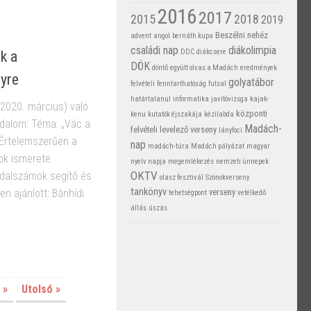
2016
2017
2015
2018
2019
Beszélni nehéz
advent
angol
bernáth kupa
családi nap
diákolimpia
DDC
diákcsere
k a
DÖK
döntő
együtt olvas a Madách
eredmények
nyre
golyatábor
felvételi
fenntarthatóság
futsal
határtalanul
informatika
javítóvizsga
kajak-
(2020. március) való
központi
kenu
kutatók éjszakája
kézilabda
rodalom: Téma: „Vác a
Madách-
felvételi
levelező verseny
lányfoci
 Értelemszerűen a
nap
madách-túra
Madách pályázat
magyar
ok ismerete
nyelv napja
megemlékezés
nemzeti ünnepek
OKTV
dalszámok segítő és
olasz fesztivál
Szónokverseny
tankönyv
verseny
en ajánlott: Bánhídi
tehetségpont
vetélkedő
állás
úszás
»
Utolsó »