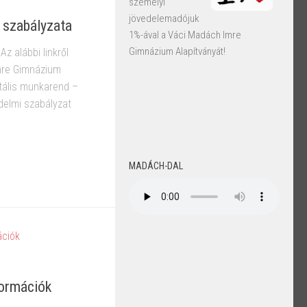
személyi
jövedelemadójuk
 szabályzata
1%-ával a Váci Madách Imre
Gimnázium Alapítványát!
z alábbi linkről
mre Gimnázium
itális munkarend –
édelmi szabályzat
MADÁCH-DAL
formációk