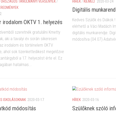
/
ORSZÁGOS TANULMÁNYI VERSENYEK
/
HÍREK
/
KIEMELT
2020-03-24
EREDMÉNYEK
Digitális munkarend
2
Kedves Szülők és Diákok ! A
 irodalom OKTV 1. helyezés
elérhető a Váci Madách I
szívemből szeretnék gratulálni Kmetty
digitális munkarendje. Dig
k, aki a tavalyi év során sikeresen
módosítva (04.07) Adatv
 az irodalom és történelem OKTV
e, ahol sok tizenkettedikest megelőzve
antárgyból a 17. helyezést érte el. Ez
gában hatalmas...
S ISKOLÁSOKNAK
2020-03-17
HÍREK
2020-03-16
atkód módosítás
Szülőknek szóló in