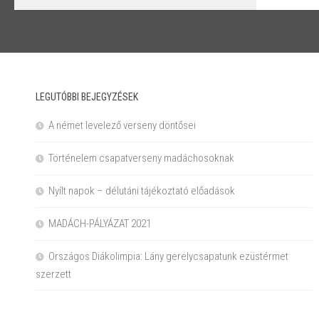
LEGUTÓBBI BEJEGYZÉSEK
A német levelező verseny döntősei
Történelem csapatverseny madáchosoknak
Nyílt napok – délutáni tájékoztató előadások
MADÁCH-PÁLYÁZAT 2021
Országos Diákolimpia: Lány gerelycsapatunk ezüstérmet
szerzett