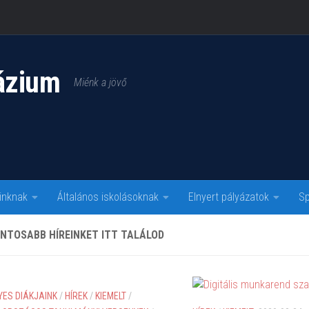
ázium
Miénk a jövő
inknak
Általános iskolásoknak
Elnyert pályázatok
Sp
NTOSABB HÍREINKET ITT TALÁLOD
ES DIÁKJAINK
/
HÍREK
/
KIEMELT
/