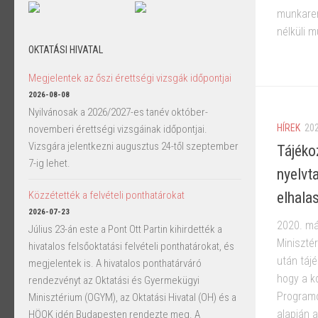
munkaren
nélküli m
OKTATÁSI HIVATAL
Megjelentek az őszi érettségi vizsgák időpontjai
2026-08-08
Nyilvánosak a 2026/2027-es tanév október-
HÍREK
20
novemberi érettségi vizsgáinak időpontjai.
Vizsgára jelentkezni augusztus 24-től szeptember
Tájéko
7-ig lehet.
nyelvt
elhala
Közzétették a felvételi ponthatárokat
2026-07-23
2020. má
Július 23-án este a Pont Ott Partin kihirdették a
Miniszté
hivatalos felsőoktatási felvételi ponthatárokat, és
után táj
megjelentek is. A hivatalos ponthatárváró
hogy a k
rendezvényt az Oktatási és Gyermekügyi
Programo
Minisztérium (OGYM), az Oktatási Hivatal (OH) és a
alapján 
HÖOK idén Budapesten rendezte meg. A