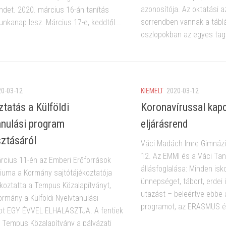
azonosítója. Az oktatási 
det. 2020. március 16-án tanítás
sorrendben vannak a tábl
unkanap lesz. Március 17-e, keddtől...
oszlopokban az egyes tago
20-03-12
KIEMELT
2020-03-12
ztatás a Külföldi
Koronavírussal kap
anulási program
eljárásrend
sztásáról
Váci Madách Imre Gimnáz
12. Az EMMI és a Váci Tan
rcius 11-én az Emberi Erőforrások
állásfoglalása: Minden isk
riuma a Kormány sajtótájékoztatója
ünnepséget, tábort, erdei i
ékoztatta a Tempus Közalapítványt,
utazást – beleértve ebbe a
ormány a Külföldi Nyelvtanulási
programot, az ERASMUS 
t EGY ÉVVEL ELHALASZTJA. A fentiek
a Tempus Közalapítvány a pályázati