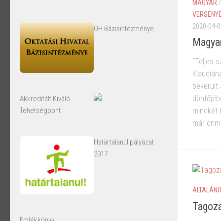
MAGYAR
VERSENY
2020-04-0
OH Bázisintézménye
Magyar
“Teljes 
Klaudiána
bekerült
döntőjéb
Akkreditált Kiváló
Tehetségpont
mindkét t
már önma
Határtalanul pályázat
2017
ÁLTALÁNO
Tagoz
Emlékkönyv