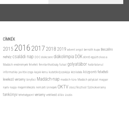
CÍMKÉK
2016
2017
2015
2018
2019
Beszélni
advent
angol
bernáth kupa
családi nap
diákolimpia
DÖK
nehéz
DDC
diákcsere
döntő
együtt olvas a
golyatábor
Madách
eredmények
felvételi
fenntarthatóság
futsal
határtalanul
központi felvételi
informatika
javítóvizsga
kajak-kenu
kutatók éjszakája
kézilabda
Madách-nap
levelező verseny
lányfoci
madách-túra
Madách pályázat
magyar
OKTV
nyelv napja
megemlékezés
nemzeti ünnepek
olasz fesztivál
Szónokverseny
tankönyv
verseny
tehetségpont
vetélkedő
állás
úszás