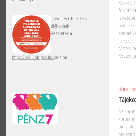
Kedves F
felvétel
lehetősé
Ingyenes Office 365
óvintézk
diákoknak.
személye
Részletek a
jelezzék
címen, m
Köszönjük
https://o365.oh.gov.hu/
oldalon
HÍREK
/
KI
Tájéko
Az koron
kormány 
mely ala
bevezeti 