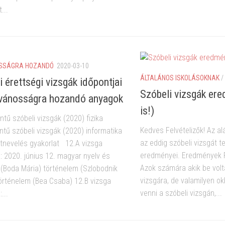
...
OSSÁGRA HOZANDÓ
2020-03-10
ÁLTALÁNOS ISKOLÁSOKNAK
/
i érettségi vizsgák időpontjai
Szóbeli vizsgák er
lvánosságra hozandó anyagok
is!)
ntű szóbeli vizsgák (2020) fizika
Kedves Felvételizők! Az alá
ntű szóbeli vizsgák (2020) informatika
az eddig szóbeli vizsgát te
estnevelés gyakorlat 12.A vizsga
eredményei. Eredmények 
: 2020. június 12. magyar nyelv és
Azok számára akik be volt
 (Boda Mária) történelem (Szlobodnik
vizsgára, de valamilyen o
történelem (Bea Csaba) 12.B vizsga
venni a szóbeli vizsgán,...
...