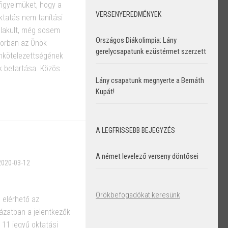
 figyelmüket, hogy a
VERSENYEREDMÉNYEK
oktatás nem tanítási
ialakult, még sosem
Országos Diákolimpia: Lány
sorban az Önök
gerelycsapatunk ezüstérmet szerzett
nkötelezettségének
k betartása. Közös...
Lány csapatunk megnyerte a Bernáth
Kupát!
A LEGFRISSEBB BEJEGYZÉS
A német levelező verseny döntősei
2020-03-12
Örökbefogadókat keresünk
 elérhető az
lázatban a jelentkezők
11 jegyű oktatási