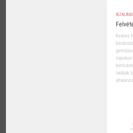
ÁLTALÁNO
Felvéte
Kedves N
beiskoláz
gimnáziu
napokon 
behívásh
találják
általános 