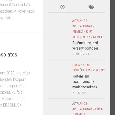
azonosítók növekvő
ázatban. A következő
zatok...
ÁLTALÁNOS
ISKOLÁSOKNAK
/
KIEMELT
/
KIÍRT
VERSENYEINK
/
NÉMET
A német levelező
verseny döntősei
csolatos
13 DEC, 2021
HÍREK
/
KIEMELT
/
TÖRTÉNELEM
/
VERSENY
ium 2020. március
Történelem
kerületi Központ
csapatverseny
olai programot,
madáchosoknak
skolát, külföldi
2 DEC, 2021
 Határtalanul!
ÁLTALÁNOS
és ERASMUS+...
ISKOLÁSOKNAK
/
HÍREK
/
KIEMELT