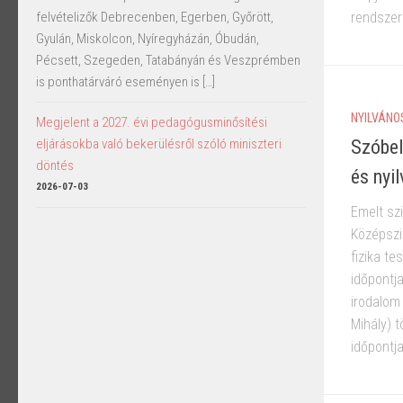
rendszert
felvételizők Debrecenben, Egerben, Győrött,
Gyulán, Miskolcon, Nyíregyházán, Óbudán,
Pécsett, Szegeden, Tatabányán és Veszprémben
is ponthatárváró eseményen is […]
NYILVÁN
Megjelent a 2027. évi pedagógusminősítési
Szóbel
eljárásokba való bekerülésről szóló miniszteri
döntés
és nyi
2026-07-03
Emelt szi
Középszi
fizika t
időpontja
irodalom
Mihály) 
időpontja: