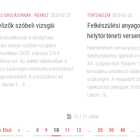
S ISKOLÁSOKNAK
/
KIEMELT
2020-02-27
TÖRTÉNELEM
2020-02-25
lizők szóbeli vizsgái
Felkészülési anyago
helytörténeti verse
yolcadikosok! A középfokú
ási eljárás szóbeli vizsgáira
Helytörténeti versenyhez 
munkban 2020. március 2-3-4.
felkészüléshez ajánlott i
kerül sor. Az alábbi táblázatban a
XX. század első felében.”
oz szükséges minimális pontszámot
korszakra vonatkozó adat
 tagozatonként. A pontszámot az
szükséges. A megadott ol
iskolai 5. , 6. ,...
tájékoztató jellegűek. Erős
László: Új...
10 / 51 oldal
« Első
«
...
8
9
10
11
12
...
20
30
40
...