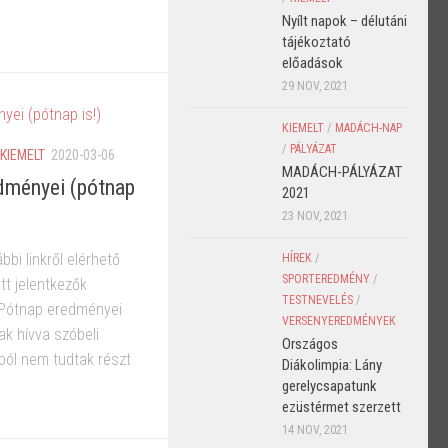
Nyílt napok – délutáni
tájékoztató
előadások
29 NOV, 2021
KIEMELT
/
MADÁCH-NAP
/
PÁLYÁZAT
KIEMELT
2020-03-06
MADÁCH-PÁLYÁZAT
edményei (pótnap
2021
23 NOV, 2021
bbi linkről elérhető
HÍREK
/
SPORTEREDMÉNY
/
tt jelentkezők
TESTNEVELÉS
/
Pótnap eredményei
VERSENYEREDMÉNYEK
ak hívva szóbeli
Országos
kból nem tudtak részt
Diákolimpia: Lány
gerelycsapatunk
ezüstérmet szerzett
14 NOV, 2021