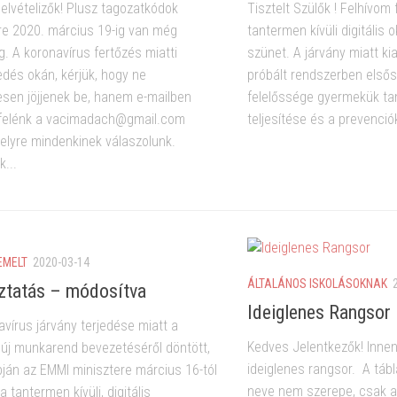
elvételizők! Plusz tagozatkódok
Tisztelt Szülők ! Felhívom
ére 2020. március 19-ig van még
tantermen kívüli digitális 
g. A koronavírus fertőzés miatti
szünet. A járvány miatt k
edés okán, kérjük, hogy ne
próbált rendszerben első
sen jöjjenek be, hanem e-mailben
felelőssége gyermekük ta
 felénk a vacimadach@gmail.com
teljesítése és a prevenció
elyre mindenkinek válaszolunk.
...
EMELT
2020-03-14
ÁLTALÁNOS ISKOLÁSOKNAK
ztatás – módosítva
Ideiglenes Rangsor
avírus járvány terjedése miatt a
Kedves Jelentkezők! Innen
új munkarend bevezetéséről döntött,
ideiglenes rangsor. A táb
pján az EMMI minisztere március 16-tól
neve nem szerepe, csak a 
a tantermen kívüli, digitális