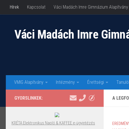
Hírek
Kapcsolat
Váci Madách Imre Gimnázium Alapítvány
Skip to content
Váci Madách Imre Gimn
VMIG Alapítvány
Intézmény
Érettségi
Tanuló
GYORSLINKEK:
A LEGFO
KRÉTA Elektronikus Napló & KAFFEE e-ügyintézés
EREDMÉNY