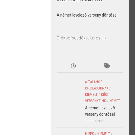
A német levelező verseny döntősei
Örökbefogadókat keresünk
ÁLTALÁNOS
ISKOLÁSOKNAK
/
KIEMELT
/
KIÍRT
VERSENYEINK
/
NÉMET
A német levelező
verseny döntősei
13 DEC, 2021
HÍREK
/
KIEMELT
/