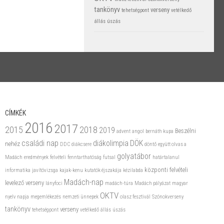
tankönyv
verseny
tehetségpont
vetélkedő
állás
úszás
CÍMKÉK
2016
2017
2015
2018
2019
Beszélni
advent
angol
bernáth kupa
családi nap
diákolimpia
DÖK
nehéz
DDC
diákcsere
döntő
együtt olvas a
golyatábor
Madách
eredmények
felvételi
fenntarthatóság
futsal
határtalanul
központi felvételi
informatika
javítóvizsga
kajak-kenu
kutatók éjszakája
kézilabda
Madách-nap
levelező verseny
lányfoci
madách-túra
Madách pályázat
magyar
OKTV
nyelv napja
megemlékezés
nemzeti ünnepek
olasz fesztivál
Szónokverseny
tankönyv
verseny
tehetségpont
vetélkedő
állás
úszás