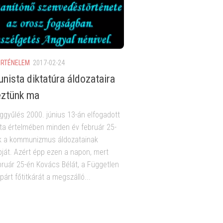
ÖRTÉNELEM
2017-02-24
ista diktatúra áldozataira
eztünk ma
ggyűlés 2000. június 13-án elfogadott
ta értelmében minden év február 25-
uk a kommunizmus áldozatainak
ját. Azért épp ezen a napon, mert
bruár 25-én Kovács Bélát, a Független
árt főtitkárát a megszálló...