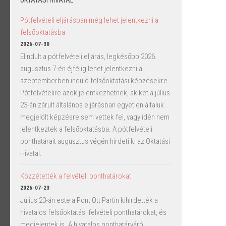
OKTATÁSI HIVATAL
Pótfelvételi eljárásban még lehet jelentkezni a
felsőoktatásba
2026-07-30
Elindult a pótfelvételi eljárás, legkésőbb 2026.
augusztus 7-én éjfélig lehet jelentkezni a
szeptemberben induló felsőoktatási képzésekre.
Pótfelvételire azok jelentkezhetnek, akiket a július
23-án zárult általános eljárásban egyetlen általuk
megjelölt képzésre sem vettek fel, vagy idén nem
jelentkeztek a felsőoktatásba. A pótfelvételi
ponthatárait augusztus végén hirdeti ki az Oktatási
Hivatal.
Közzétették a felvételi ponthatárokat
2026-07-23
Július 23-án este a Pont Ott Partin kihirdették a
hivatalos felsőoktatási felvételi ponthatárokat, és
megjelentek is. A hivatalos ponthatárváró