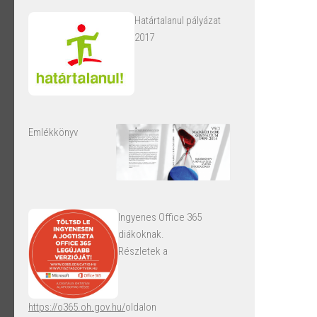
Határtalanul pályázat
2017
Emlékkönyv
Ingyenes Office 365
diákoknak.
Részletek a
https://o365.oh.gov.hu/
oldalon