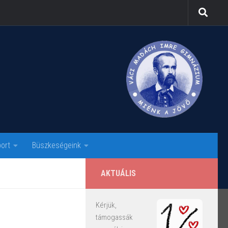
ort
Büszkeségeink
AKTUÁLIS
Kérjük,
támogassák