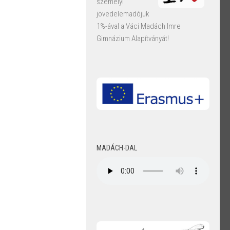
személyi
jövedelemadójuk
1%-ával a Váci Madách Imre
Gimnázium Alapítványát!
MADÁCH-DAL