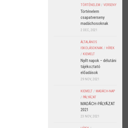
TÖRTÉNELEM
/
VERSENY
Történelem
csapatverseny
madáchosoknak
2 DEC, 2021
ÁLTALÁNOS
ISKOLÁSOKNAK
/
HÍREK
/
KIEMELT
Nyílt napok – délutáni
tájékoztató
előadások
29 NOV, 2021
KIEMELT
/
MADÁCH-NAP
/
PÁLYÁZAT
MADÁCH-PÁLYÁZAT
2021
23 NOV, 2021