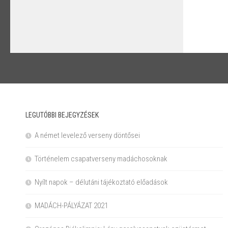
LEGUTÓBBI BEJEGYZÉSEK
A német levelező verseny döntősei
Történelem csapatverseny madáchosoknak
Nyílt napok – délutáni tájékoztató előadások
MADÁCH-PÁLYÁZAT 2021