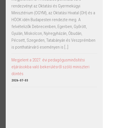
rendezvényt az Oktatási és Gyermekügyi
Minisztérium (OGYM), az Oktatási Hivatal (OH) és a
HÖOK idén Budapesten rendezte meg. A
felvételizők Debrecenben, Egerben, Győrött,
Gyulán, Miskolcon, Nyíregyházán, Óbudán,
Pécsett, Szegeden, Tatabányán és Veszprémben
is ponthatárváró eseményen is […]
Megjelent a 2027. évi pedagógusminősítési
eljárásokba való bekerülésről szóló miniszteri
döntés
2026-07-03