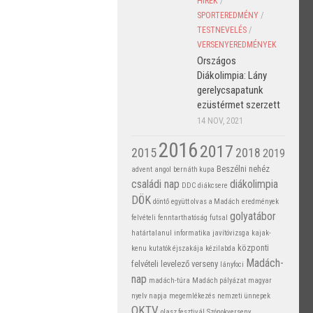
HÍREK
/
SPORTEREDMÉNY
/
TESTNEVELÉS
/
VERSENYEREDMÉNYEK
Országos
Diákolimpia: Lány
gerelycsapatunk
ezüstérmet szerzett
14 NOV, 2021
2016
2017
2015
2018
2019
Beszélni nehéz
advent
angol
bernáth kupa
családi nap
diákolimpia
DDC
diákcsere
DÖK
döntő
együtt olvas a Madách
eredmények
golyatábor
felvételi
fenntarthatóság
futsal
határtalanul
informatika
javítóvizsga
kajak-
központi
kenu
kutatók éjszakája
kézilabda
Madách-
felvételi
levelező verseny
lányfoci
nap
madách-túra
Madách pályázat
magyar
nyelv napja
megemlékezés
nemzeti ünnepek
OKTV
olasz fesztivál
Szónokverseny