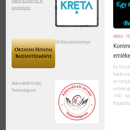
Napló & KAFFEE e-
ügyintézés
HÍREK
/
T
OH Bázisintézménye
Kommun
emlék
Az Orszá
határoza
én tartj
Akkreditált Kiváló
emléknap
Tehetségpont
1947. fe
Kisgazdap