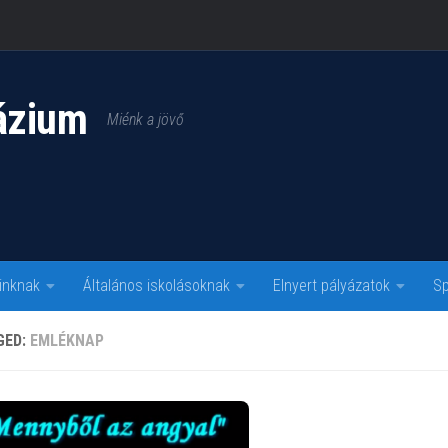
ázium
Miénk a jövő
inknak
Általános iskolásoknak
Elnyert pályázatok
Sp
GED:
EMLÉKNAP