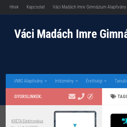
Hírek
Kapcsolat
Váci Madách Imre Gimnázium Alapítvány
Skip to content
Váci Madách Imre Gimn
VMIG Alapítvány
Intézmény
Érettségi
Tanuló
GYORSLINKEK:
TAG
KRÉTA Elektronikus