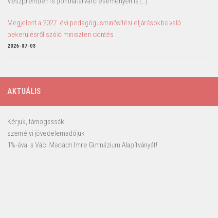
Veszprémben is ponthatárváró eseményen is […]
Megjelent a 2027. évi pedagógusminősítési eljárásokba való
bekerülésről szóló miniszteri döntés
2026-07-03
AKTUÁLIS
Kérjük, támogassák
személyi jövedelemadójuk
1%-ával a Váci Madách Imre Gimnázium Alapítványát!