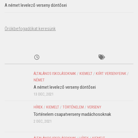
A német levelező verseny döntősei
Örökbefogadókat keresünk
ÁLTALÁNOS ISKOLÁSOKNAK
/
KIEMELT
/
KIÍRT VERSENYEINK
/
NÉMET
A német levelező verseny döntősei
13 DEC, 2021
HÍREK
/
KIEMELT
/
TÖRTÉNELEM
/
VERSENY
Történelem csapatverseny madáchosoknak
2 DEC, 2021