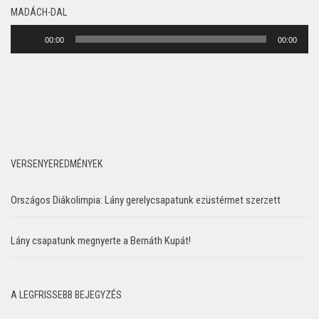
MADÁCH-DAL
Audió
00:00
00:00
lejátszó
VERSENYEREDMÉNYEK
Országos Diákolimpia: Lány gerelycsapatunk ezüstérmet szerzett
Lány csapatunk megnyerte a Bernáth Kupát!
A LEGFRISSEBB BEJEGYZÉS