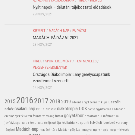
ÁLTALÁNOS ISKOLÁSOKNAK
/
HÍREK
/
KIEMELT
Nyílt napok – délutáni tájékoztató előadások
29 NOV, 2021
KIEMELT
/
MADÁCH-NAP
/
PÁLYÁZAT
MADÁCH-PÁLYÁZAT 2021
23 NOV, 2021
HÍREK
/
SPORTEREDMÉNY
/
TESTNEVELÉS
/
VERSENYEREDMÉNYEK
Országos Diákolimpia: Lány gerelycsapatunk
ezüstérmet szerzett
14 NOV, 2021
2016
2017
2015
2018
2019
Beszélni
advent
angol
bernáth kupa
családi nap
diákolimpia
DÖK
nehéz
DDC
diákcsere
döntő
együtt olvas a Madách
golyatábor
eredmények
felvételi
fenntarthatóság
futsal
határtalanul
informatika
központi felvételi
levelező verseny
javítóvizsga
kajak-kenu
kutatók éjszakája
kézilabda
Madách-nap
lányfoci
madách-túra
Madách pályázat
magyar nyelv napja
megemlékezés