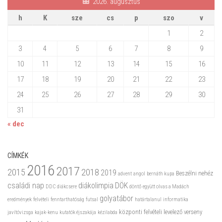
2026. augusztus
h
K
sze
cs
p
szo
v
1
2
3
4
5
6
7
8
9
10
11
12
13
14
15
16
17
18
19
20
21
22
23
24
25
26
27
28
29
30
31
« dec
CÍMKÉK
2016
2017
2015
2018
2019
Beszélni nehéz
advent
angol
bernáth kupa
családi nap
diákolimpia
DÖK
DDC
diákcsere
döntő
együtt olvas a Madách
golyatábor
eredmények
felvételi
fenntarthatóság
futsal
határtalanul
informatika
központi felvételi
levelező verseny
javítóvizsga
kajak-kenu
kutatók éjszakája
kézilabda