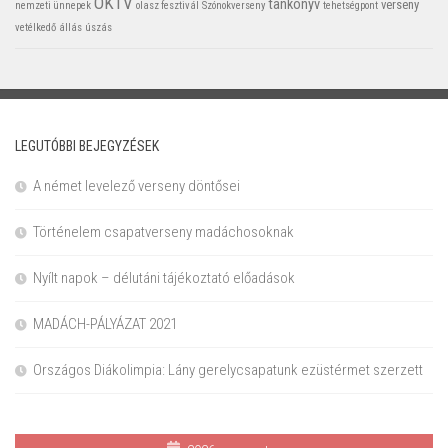
OKTV
tankönyv
verseny
nemzeti ünnepek
olasz fesztivál
Szónokverseny
tehetségpont
vetélkedő
állás
úszás
LEGUTÓBBI BEJEGYZÉSEK
A német levelező verseny döntősei
Történelem csapatverseny madáchosoknak
Nyílt napok – délutáni tájékoztató előadások
MADÁCH-PÁLYÁZAT 2021
Országos Diákolimpia: Lány gerelycsapatunk ezüstérmet szerzett