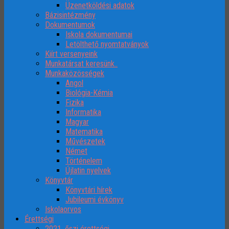
Üzenetköldési adatok
Bázisintézmény
Dokumentumok
Iskola dokumentumai
Letölthető nyomtatványok
Kiírt versenyeink
Munkatársat keresünk..
Munkaközösségek
Angol
Biológia-Kémia
Fizika
Informatika
Magyar
Matematika
Művészetek
Német
Történelem
Újlatin nyelvek
Könyvtár
Könyvtári hírek
Jubileumi évkönyv
Iskolaorvos
Érettségi
2021. őszi érettségi