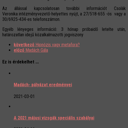
Az állással kapcsolatosan további információt Csolák
Veronika intézményvezető-helyettes nyújt, a 27/518-655 -ös vagy a
30/6925-434-es telefonszámon.
Egyéb lényeges információ: 3 hónap próbaidő letelte után,
határozatlan idejű közalkalmazotti jogviszony
következő
Hipnózis vagy metafora?
előző
Madách Gála
Ez is érdekelhet ...
Madách- pályázat eredményei
2021-03-01
A 2021 májusi vizsgák speciális szabályai