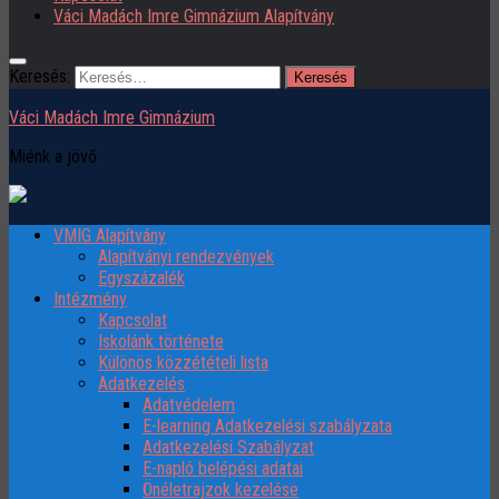
Váci Madách Imre Gimnázium Alapítvány
Keresés:
Váci Madách Imre Gimnázium
Miénk a jövő
VMIG Alapítvány
Alapítványi rendezvények
Egyszázalék
Intézmény
Kapcsolat
Iskolánk története
Különös közzétételi lista
Adatkezelés
Adatvédelem
E-learning Adatkezelési szabályzata
Adatkezelési Szabályzat
E-napló belépési adatai
Önéletrajzok kezelése