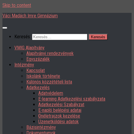
Skip to content
Váci Madách Imre Gimnázium
Keresés:
VMIG Alapítvány
Alapítványi rendezvények
Egyszázalék
Intézmény
Kapcsolat
Iskolánk története
Különös közzétételi lista
Adatkezelés
Adatvédelem
E-learning Adatkezelési szabályzata
Adatkezelési Szabályzat
E-napló belépési adatai
Önéletrajzok kezelése
Üzenetköldési adatok
Bázisintézmény
Dokumentumok