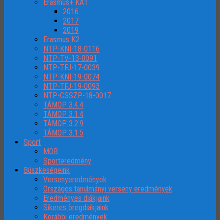
Erasmus+ KA1
2016
2017
2019
Erasmus K2
NTP-KNI-18-0116
NTP-TV-13-0091
NTP-TFJ-17-0039
NTP-KNI-19-0074
NTP-TFJ-19-0093
NTP-CSSZP-18-0017
TÁMOP 3.4.4
TÁMOP 3.1.4
TÁMOP 3.2.9
TÁMOP 3.1.5
Sport
MOB
Sporteredmény
Büszkeségeink
Versenyeredmények
Országos tanulmányi verseny eredmények
Eredményes diákjaink
Sikeres öregdiákjaink
Korábbi eredmények