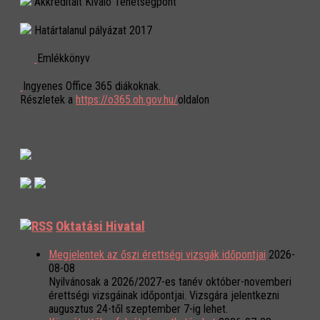
Akkreditált Kiváló Tehetségpont
Határtalanul pályázat 2017
Emlékkönyv
Ingyenes Office 365 diákoknak.
Részletek a
https://o365.oh.gov.hu/
oldalon
Oktatási Hivatal
Megjelentek az őszi érettségi vizsgák időpontjai
2026-
08-08
Nyilvánosak a 2026/2027-es tanév október-novemberi
érettségi vizsgáinak időpontjai. Vizsgára jelentkezni
augusztus 24-től szeptember 7-ig lehet.