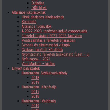
Diákélet
DÖK hírek
Általános iskolásoknak
Hírek általános iskolásoknak
Köszöntő
Általános tudnivalók
A 2022-2023. tanévben induló csoportjaink
Felvételi eljárás a 2021-2022. tanévben
Pontszámítás a felvételi eljárásban
Szóbeli és alkalmassági vizsgák
Gyakran Ismételt Kérdések
Nyomtatható felvételi tájékoztató füzet – új
Nyílt napok – 2021
Váci Madách – kisfilm
Elnyert pályázatok
Határtalanul-Székelyudvarhely
2018
2019
Határtalanul: Kárpátalja
2017
2018
Határtalanul!-Vajdaság
2019