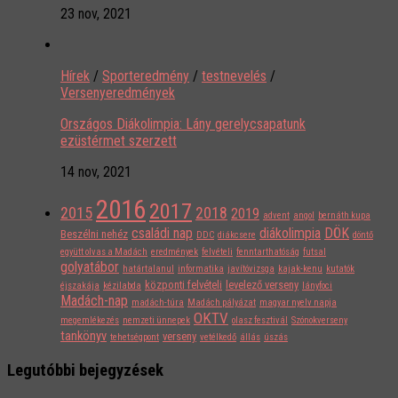
23 nov, 2021
Hírek
/
Sporteredmény
/
testnevelés
/
Versenyeredmények
Országos Diákolimpia: Lány gerelycsapatunk
ezüstérmet szerzett
14 nov, 2021
2016
2017
2015
2018
2019
advent
angol
bernáth kupa
családi nap
diákolimpia
DÖK
Beszélni nehéz
DDC
diákcsere
döntő
együtt olvas a Madách
eredmények
felvételi
fenntarthatóság
futsal
golyatábor
határtalanul
informatika
javítóvizsga
kajak-kenu
kutatók
központi felvételi
levelező verseny
éjszakája
kézilabda
lányfoci
Madách-nap
madách-túra
Madách pályázat
magyar nyelv napja
OKTV
megemlékezés
nemzeti ünnepek
olasz fesztivál
Szónokverseny
tankönyv
verseny
tehetségpont
vetélkedő
állás
úszás
Legutóbbi bejegyzések