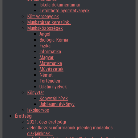
Iskola dokumentumai
Letölthető nyomtatványok
Kiírt versenyeink
Munkatársat keresünk..
Munkaközösségek
Angol
Biológia-Kémia
Fizika
Informatika
Magyar
Matematika
Művészetek
Német
Történelem
Újlatin nyelvek
Könyvtár
Könyvtári hírek
Jubileumi évkönyv
Iskolaorvos
Érettségi
2021. őszi érettségi
Jelentkezési információk jelenleg madáchos
diákjainknak…