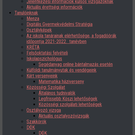
Jelentkezési információk külsős vizsgázóknak
Aktuális érettségi információk
Tanulóinknak
Menza
Digitális Gyermekvédelmi Stratégia
Osztályképek
Az iskola tanárainak elérhetősége, a fogadóórák
időpontja 2021-2022. tanévben
KRÉTA
Felsőoktatási felvételi
Iskolapszichológus
Segédanyag online bántalmazás esetén
Külföldi tanulmányutak és vendégeink
Kiírt versenyeink
Matematika háziverseny
Közösségi Szolgálat
Általános tudnivalók
Legfrissebb Köszi lehetőségek
Közösségi szolgálati lehetőségek
Osztályozó vizsga
Aktuális osztalyozóvizsgák
Szakkörök
DÖK
DÖK