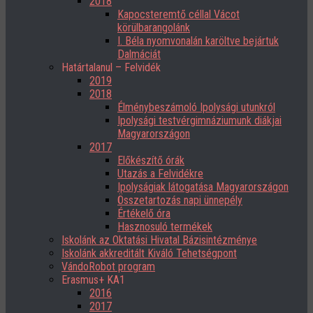
2018
Kapocsteremtő céllal Vácot
körülbarangolánk
I. Béla nyomvonalán karöltve bejártuk
Dalmáciát
Határtalanul – Felvidék
2019
2018
Élménybeszámoló Ipolysági utunkról
Ipolysági testvérgimnáziumunk diákjai
Magyarországon
2017
Előkészítő órák
Utazás a Felvidékre
Ipolyságiak látogatása Magyarországon
Összetartozás napi ünnepély
Értékelő óra
Hasznosuló termékek
Iskolánk az Oktatási Hivatal Bázisintézménye
Iskolánk akkreditált Kiváló Tehetségpont
VándoRobot program
Erasmus+ KA1
2016
2017