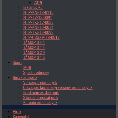
2019
Erasmus K2
NTP-KNI-18-0116
NTP-TV-13-0091
NTP-TFJ-17-0039
NTP-KNI-19-0074
NTP-TFJ-19-0093
NTP-CSSZP-18-0017
TÁMOP 3.4.4
TÁMOP 3.1.4
TÁMOP 3.2.9
TÁMOP 3.1.5
Sport
MOB
Sporteredmény
Büszkeségeink
Versenyeredmények
Országos tanulmányi verseny eredmények
Eredményes diákjaink
Sikeres öregdiákjaink
Korábbi eredmények
Hírek
Kapcsolat