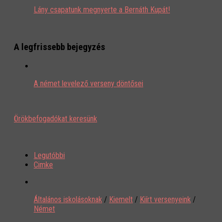
Lány csapatunk megnyerte a Bernáth Kupát!
A legfrissebb bejegyzés
A német levelező verseny döntősei
Örökbefogadókat keresünk
Legutóbbi
Cimke
Általános iskolásoknak
/
Kiemelt
/
Kiírt versenyeink
/
Német