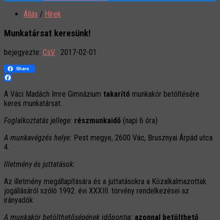
Állás
/
Hírek
Munkatársat keresünk!
bejegyezte:
CsV
·
2017-02-01
Share
Facebook
A Váci Madách Imre Gimnázium
takarító
munkakör betöltésére
keres munkatársat.
Foglalkoztatás jellege:
részmunkaidő
(napi 6 óra)
A munkavégzés helye:
Pest megye, 2600 Vác, Brusznyai Árpád utca
4.
Illetmény és juttatások:
Az illetmény megállapítására és a juttatásokra a Közalkalmazottak
jogállásáról szóló 1992. évi XXXIII. törvény rendelkezései az
irányadók
A munkakör betölthetőségének időpontja:
azonnal betölthető