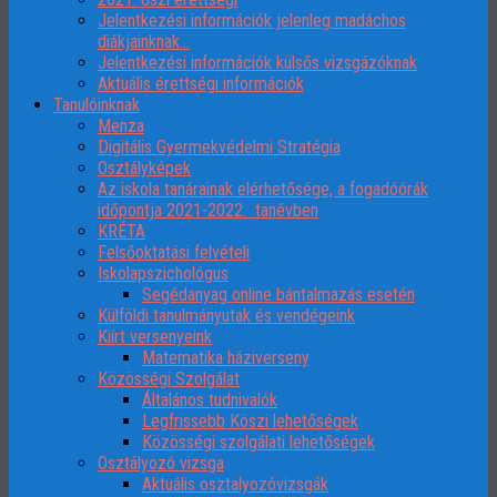
Jelentkezési információk jelenleg madáchos
diákjainknak…
Jelentkezési információk külsős vizsgázóknak
Aktuális érettségi információk
Tanulóinknak
Menza
Digitális Gyermekvédelmi Stratégia
Osztályképek
Az iskola tanárainak elérhetősége, a fogadóórák
időpontja 2021-2022. tanévben
KRÉTA
Felsőoktatási felvételi
Iskolapszichológus
Segédanyag online bántalmazás esetén
Külföldi tanulmányutak és vendégeink
Kiírt versenyeink
Matematika háziverseny
Közösségi Szolgálat
Általános tudnivalók
Legfrissebb Köszi lehetőségek
Közösségi szolgálati lehetőségek
Osztályozó vizsga
Aktuális osztalyozóvizsgák