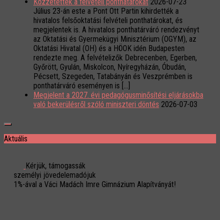
Közzétették a felvételi ponthatárokat
2026-07-23
Július 23-án este a Pont Ott Partin kihirdették a
hivatalos felsőoktatási felvételi ponthatárokat, és
megjelentek is. A hivatalos ponthatárváró rendezvényt
az Oktatási és Gyermekügyi Minisztérium (OGYM), az
Oktatási Hivatal (OH) és a HÖOK idén Budapesten
rendezte meg. A felvételizők Debrecenben, Egerben,
Győrött, Gyulán, Miskolcon, Nyíregyházán, Óbudán,
Pécsett, Szegeden, Tatabányán és Veszprémben is
ponthatárváró eseményen is […]
Megjelent a 2027. évi pedagógusminősítési eljárásokba
való bekerülésről szóló miniszteri döntés
2026-07-03
Aktuális
Kérjük, támogassák
személyi jövedelemadójuk
1%-ával a Váci Madách Imre Gimnázium Alapítványát!