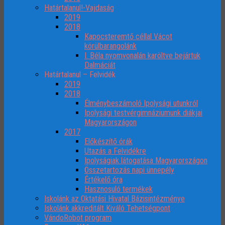
Határtalanul!-Vajdaság
2019
2018
Kapocsteremtő céllal Vácot
körülbarangolánk
I. Béla nyomvonalán karöltve bejártuk
Dalmáciát
Határtalanul – Felvidék
2019
2018
Élménybeszámoló Ipolysági utunkról
Ipolysági testvérgimnáziumunk diákjai
Magyarországon
2017
Előkészítő órák
Utazás a Felvidékre
Ipolyságiak látogatása Magyarországon
Összetartozás napi ünnepély
Értékelő óra
Hasznosuló termékek
Iskolánk az Oktatási Hivatal Bázisintézménye
Iskolánk akkreditált Kiváló Tehetségpont
VándoRobot program