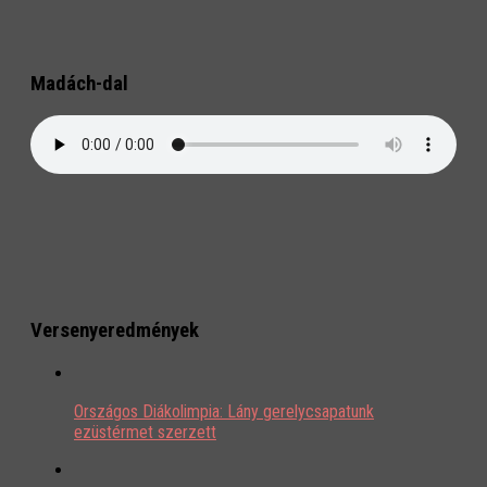
Madách-dal
Versenyeredmények
Országos Diákolimpia: Lány gerelycsapatunk
ezüstérmet szerzett