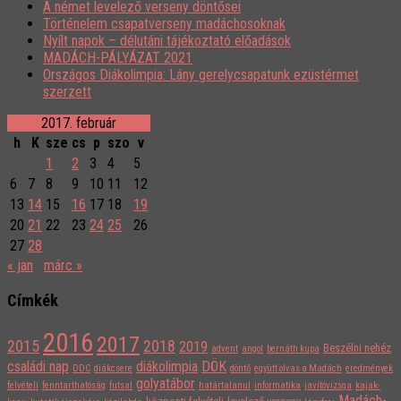
A német levelező verseny döntősei
Történelem csapatverseny madáchosoknak
Nyílt napok – délutáni tájékoztató előadások
MADÁCH-PÁLYÁZAT 2021
Országos Diákolimpia: Lány gerelycsapatunk ezüstérmet
szerzett
2017. február
h
K
sze
cs
p
szo
v
1
2
3
4
5
6
7
8
9
10
11
12
13
14
15
16
17
18
19
20
21
22
23
24
25
26
27
28
« jan
márc »
Címkék
2016
2017
2015
2018
2019
Beszélni nehéz
advent
angol
bernáth kupa
családi nap
diákolimpia
DÖK
DDC
diákcsere
döntő
együtt olvas a Madách
eredmények
golyatábor
felvételi
fenntarthatóság
futsal
határtalanul
informatika
javítóvizsga
kajak-
Madách-