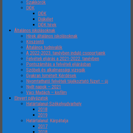
Szakkörök
DÖK
DÖK
Diákélet
DÖK hírek
Általános iskolásoknak
Hírek általános iskolásoknak
Köszöntő
Általános tudnivalók
A 2022-2023. tanévben induló csoportjaink
Felvételi eljárás a 2021-2022. tanévben
Pontszámítás a felvételi eljárásban
Szóbeli és alkalmassági vizsgák
Gyakran Ismételt Kérdések
Nyomtatható felvételi tájékoztató füzet – új
Nyílt napok – 2021
Váci Madách – kisfilm
Elnyert pályázatok
Határtalanul-Székelyudvarhely
2018
2019
Határtalanul: Kárpátalja
2017
2018