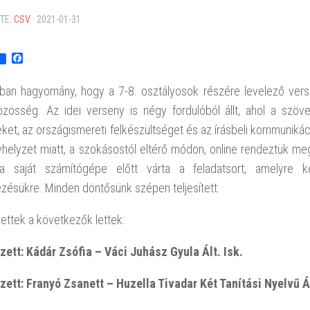
TE:
CSV
·
2021-01-31
Facebook
kban hagyomány, hogy a 7-8. osztályosok részére levelező vers
zösség. Az idei verseny is négy fordulóból állt, ahol a szöveg
ket, az országismereti felkészültséget és az írásbeli kommunikác
yhelyzet miatt, a szokásostól eltérő módon, online rendeztük me
a saját számítógépe előtt várta a feladatsort, amelyre k
zésükre. Minden döntősünk szépen teljesített.
ettek a következők lettek:
ezett: Kádár Zsófia – Váci Juhász Gyula Ált. Isk.
ezett: Franyó Zsanett – Huzella Tivadar Két Tanítási Nyelvű Á