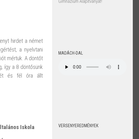
Gimnázium Alapítványát!
enyt hirdet a német
értést, a nyelvtani
MADÁCH-DAL
iót mértük. A döntőt
g, így a 8 döntősünk
ét és fél óra állt
VERSENYEREDMÉNYEK
ltalános Iskola