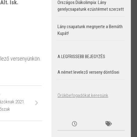
Ált. Isk.
Országos Diákolimpia: Lány
gerelycsapatunk ezüstérmet szerzett
Lány csapatunk megnyerte a Bernáth
Kupát!
A LEGFRISSEBB BEJEGYZÉS
elező versenyünkön.
A német levelező verseny döntősei
Ő
Örökbefogadókat keresünk
gázóknak 2021.
dőszak