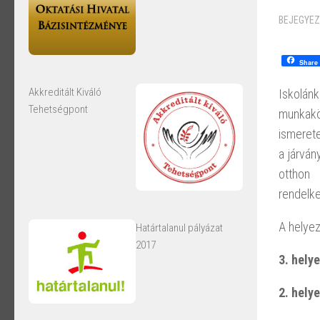
BEJEGYEZ
Share
Akkreditált Kiváló
Iskolán
Tehetségpont
munkakö
ismerete
a járván
otthon 
rendelke
A helyez
Határtalanul pályázat
2017
3. hely
2. hely