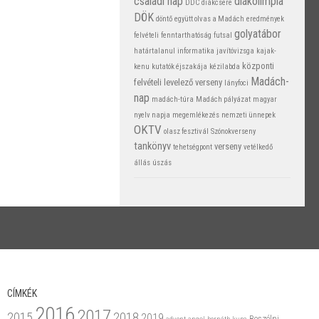
családi nap
diákolimpia
DDC
diákcsere
DÖK
döntő
együtt olvas a Madách
eredmények
golyatábor
felvételi
fenntarthatóság
futsal
határtalanul
informatika
javítóvizsga
kajak-
központi
kenu
kutatók éjszakája
kézilabda
Madách-
felvételi
levelező verseny
lányfoci
nap
madách-túra
Madách pályázat
magyar
nyelv napja
megemlékezés
nemzeti ünnepek
OKTV
olasz fesztivál
Szónokverseny
tankönyv
verseny
tehetségpont
vetélkedő
állás
úszás
CÍMKÉK
2016
2017
2015
2018
2019
Beszélni