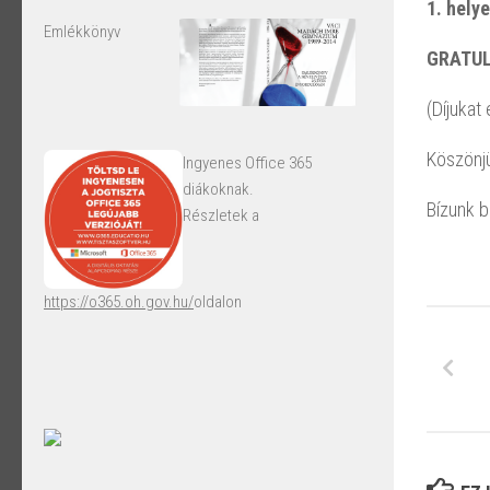
1. hely
Emlékkönyv
GRATUL
(Díjukat
Köszönjü
Ingyenes Office 365
diákoknak.
Bízunk b
Részletek a
https://o365.oh.gov.hu/
oldalon