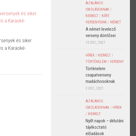
ÁLTALÁNOS
ISKOLÁSOKNAK
/
KIEMELT
/
KIÍRT
VERSENYEINK
/
NÉMET
A német levelező
verseny döntősei
rsenyek és siker:
13 DEC, 2021
és a Karaoké-
HÍREK
/
KIEMELT
/
TÖRTÉNELEM
/
VERSENY
Történelem
csapatverseny
madáchosoknak
2 DEC, 2021
ÁLTALÁNOS
ISKOLÁSOKNAK
/
HÍREK
/
KIEMELT
Nyílt napok – délutáni
tájékoztató
előadások