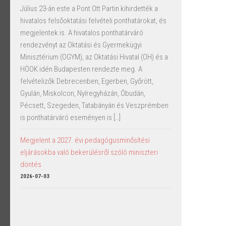
Július 23-án este a Pont Ott Partin kihirdették a
hivatalos felsőoktatási felvételi ponthatárokat, és
megjelentek is. A hivatalos ponthatárváró
rendezvényt az Oktatási és Gyermekügyi
Minisztérium (OGYM), az Oktatási Hivatal (OH) és a
HÖOK idén Budapesten rendezte meg. A
felvételizők Debrecenben, Egerben, Győrött,
Gyulán, Miskolcon, Nyíregyházán, Óbudán,
Pécsett, Szegeden, Tatabányán és Veszprémben
is ponthatárváró eseményen is […]
Megjelent a 2027. évi pedagógusminősítési
eljárásokba való bekerülésről szóló miniszteri
döntés
2026-07-03