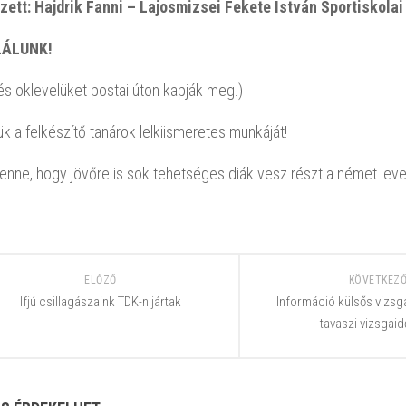
ezett: Hajdrik Fanni – Lajosmizsei Fekete István Sportiskolai 
ÁLUNK!
 és oklevelüket postai úton kapják meg.)
k a felkészítő tanárok lelkiismeretes munkáját!
enne, hogy jövőre is sok tehetséges diák vesz részt a német lev
ELŐZŐ
KÖVETKEZ
Ifjú csillagászaink TDK-n jártak
Információ külsős vizs
tavaszi vizsgai