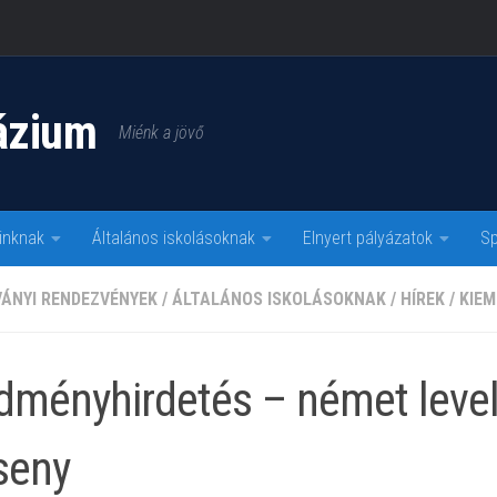
ázium
Miénk a jövő
inknak
Általános iskolásoknak
Elnyert pályázatok
Sp
VÁNYI RENDEZVÉNYEK
/
ÁLTALÁNOS ISKOLÁSOKNAK
/
HÍREK
/
KIEM
dményhirdetés – német leve
seny