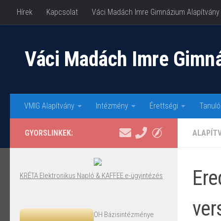
Hírek
Kapcsolat
Váci Madách Imre Gimnázium Alapítvány
Skip to content
Váci Madách Imre Gimn
VMIG Alapítvány
Intézmény
Érettségi
Tanuló
GYORSLINKEK:
ALAPÍT
Ere
KRÉTA Elektronikus Napló & KAFFEE e-ügyintézés
ver
OH Bázisintézménye