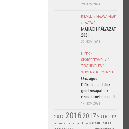
29 NOV, 2021
KIEMELT
/
MADÁCH-NAP
/
PÁLYÁZAT
MADÁCH-PÁLYÁZAT
2021
23 NOV, 2021
HÍREK
/
SPORTEREDMÉNY
/
TESTNEVELÉS
/
VERSENYEREDMÉNYEK
Országos
Diákolimpia: Lány
gerelycsapatunk
ezüstérmet szerzett
14 NOV, 2021
2016
2017
2015
2018
2019
Beszélni nehéz
advent
angol
bernáth kupa