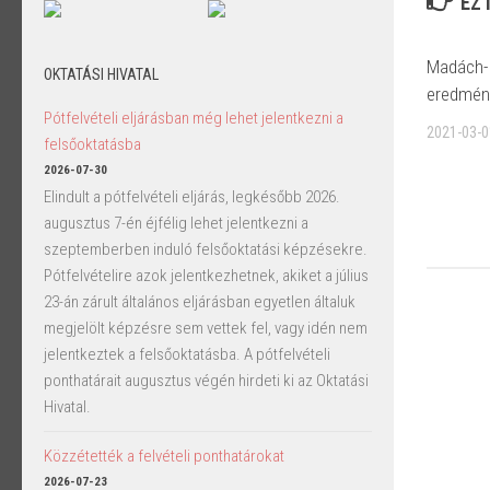
EZ 
Madách- 
OKTATÁSI HIVATAL
eredmén
Pótfelvételi eljárásban még lehet jelentkezni a
2021-03-0
felsőoktatásba
2026-07-30
Elindult a pótfelvételi eljárás, legkésőbb 2026.
augusztus 7-én éjfélig lehet jelentkezni a
szeptemberben induló felsőoktatási képzésekre.
Pótfelvételire azok jelentkezhetnek, akiket a július
23-án zárult általános eljárásban egyetlen általuk
megjelölt képzésre sem vettek fel, vagy idén nem
jelentkeztek a felsőoktatásba. A pótfelvételi
ponthatárait augusztus végén hirdeti ki az Oktatási
Hivatal.
Közzétették a felvételi ponthatárokat
2026-07-23