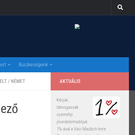
ort
Büszkeségeink
ELT
/
NÉMET
AKTUÁLIS
Kérjük,
lező
támogassák
személyi
jövedelemadójuk
1%-ával a Váci Madách Imre