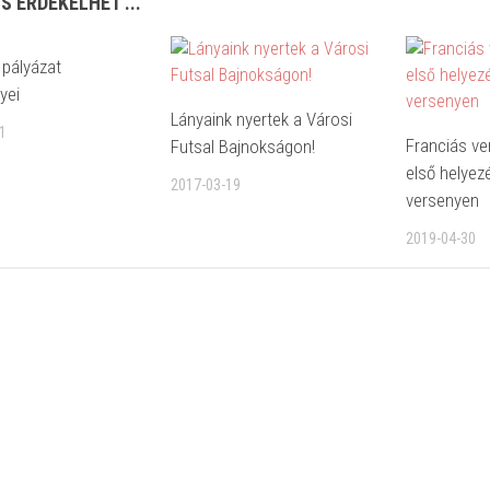
IS ÉRDEKELHET ...
pályázat
yei
Lányaink nyertek a Városi
1
Franciás ve
Futsal Bajnokságon!
első helyez
2017-03-19
versenyen
2019-04-30