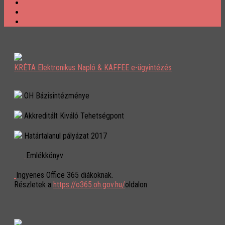
KRÉTA Elektronikus Napló & KAFFEE e-ügyintézés
OH Bázisintézménye
Akkreditált Kiváló Tehetségpont
Határtalanul pályázat 2017
Emlékkönyv
Ingyenes Office 365 diákoknak.
Részletek a
https://o365.oh.gov.hu/
oldalon