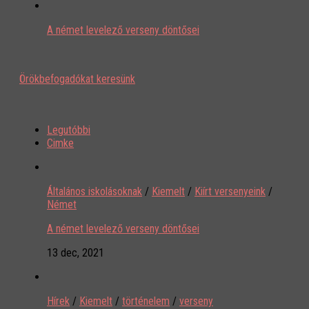
A német levelező verseny döntősei
Örökbefogadókat keresünk
Legutóbbi
Cimke
Általános iskolásoknak
/
Kiemelt
/
Kiírt versenyeink
/
Német
A német levelező verseny döntősei
13 dec, 2021
Hírek
/
Kiemelt
/
történelem
/
verseny