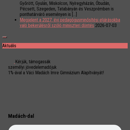
Győrött, Gyulán, Miskolcon, Nyíregyházán, Óbudán,
Pécsett, Szegeden, Tatabányán és Veszprémben is
ponthatárváró eseményen is […]
Megjelent a 2027. évi pedagógusminősítési eljárásokba
való bekerülésről szóló miniszteri döntés
2026-07-03
Aktuális
Kérjük, támogassák
személyi jövedelemadójuk
1%-ával a Váci Madách Imre Gimnázium Alapítványát!
Madách-dal