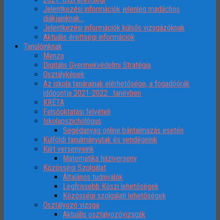
Jelentkezési információk jelenleg madáchos
diákjainknak…
Jelentkezési információk külsős vizsgázóknak
Aktuális érettségi információk
Tanulóinknak
Menza
Digitális Gyermekvédelmi Stratégia
Osztályképek
Az iskola tanárainak elérhetősége, a fogadóórák
időpontja 2021-2022. tanévben
KRÉTA
Felsőoktatási felvételi
Iskolapszichológus
Segédanyag online bántalmazás esetén
Külföldi tanulmányutak és vendégeink
Kiírt versenyeink
Matematika háziverseny
Közösségi Szolgálat
Általános tudnivalók
Legfrissebb Köszi lehetőségek
Közösségi szolgálati lehetőségek
Osztályozó vizsga
Aktuális osztalyozóvizsgák