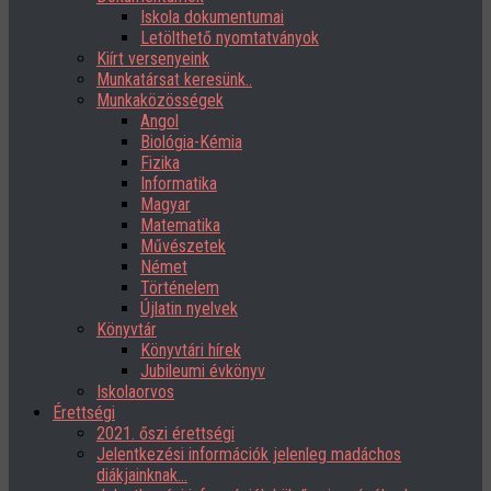
Iskola dokumentumai
Letölthető nyomtatványok
Kiírt versenyeink
Munkatársat keresünk..
Munkaközösségek
Angol
Biológia-Kémia
Fizika
Informatika
Magyar
Matematika
Művészetek
Német
Történelem
Újlatin nyelvek
Könyvtár
Könyvtári hírek
Jubileumi évkönyv
Iskolaorvos
Érettségi
2021. őszi érettségi
Jelentkezési információk jelenleg madáchos
diákjainknak…