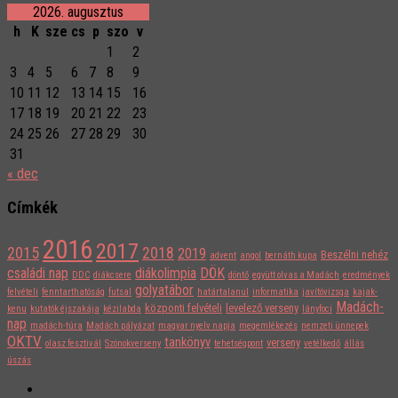
2026. augusztus
h
K
sze
cs
p
szo
v
1
2
3
4
5
6
7
8
9
10
11
12
13
14
15
16
17
18
19
20
21
22
23
24
25
26
27
28
29
30
31
« dec
Címkék
2016
2017
2015
2018
2019
Beszélni nehéz
advent
angol
bernáth kupa
családi nap
diákolimpia
DÖK
DDC
diákcsere
döntő
együtt olvas a Madách
eredmények
golyatábor
felvételi
fenntarthatóság
futsal
határtalanul
informatika
javítóvizsga
kajak-
Madách-
központi felvételi
levelező verseny
kenu
kutatók éjszakája
kézilabda
lányfoci
nap
madách-túra
Madách pályázat
magyar nyelv napja
megemlékezés
nemzeti ünnepek
OKTV
tankönyv
verseny
olasz fesztivál
Szónokverseny
tehetségpont
vetélkedő
állás
úszás