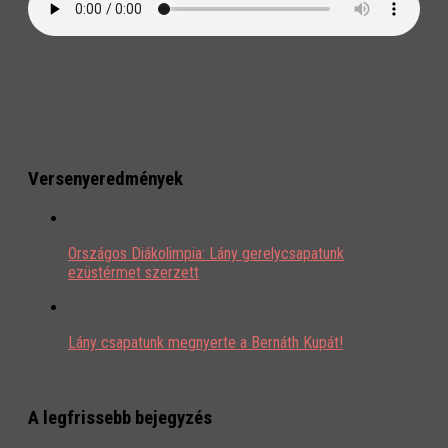
Versenyeredmények
Országos Diákolimpia: Lány gerelycsapatunk
ezüstérmet szerzett
Lány csapatunk megnyerte a Bernáth Kupát!
A legfrissebb bejegyzés