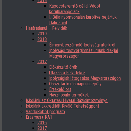
2018
Kapocsteremtő céllal Vácot
körülbarangolánk
I. Béla nyomvonalán karöltve bejártuk
Dalmáciát
Határtalanul – Felvidék
2019
2018
Élménybeszámoló Ipolysági utunkról
Ipolysági testvérgimnáziumunk diákjai
Magyarországon
2017
Előkészítő órák
Utazás a Felvidékre
Ipolyságiak látogatása Magyarországon
Összetartozás napi ünnepély
Értékelő óra
Hasznosuló termékek
Iskolánk az Oktatási Hivatal Bázisintézménye
Iskolánk akkreditált Kiváló Tehetségpont
VándoRobot program
Erasmus+ KA1
2016
2017