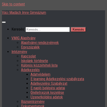
Skip to content
Váci Madách Imre Gimnázium
Keresés:
VMIG Alapítvány
Alapítványi rendezvények
Egyszázalék
Intézmény
Kapcsolat
Iskolánk története
Különös közzétételi lista
Adatkezelés
Adatvédelem
E-learning Adatkezelési szabályzata
Adatkezelési Szabályzat
E-napló belépési adatai
Önéletrajzok kezelése
Üzenetköldési adatok
Bázisintézmény
Dokumentumok