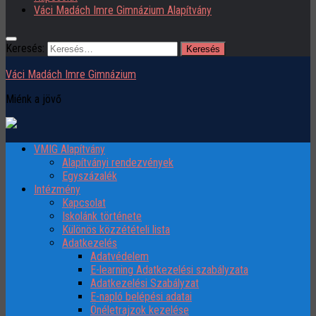
Váci Madách Imre Gimnázium Alapítvány
Keresés:
Váci Madách Imre Gimnázium
Miénk a jövő
VMIG Alapítvány
Alapítványi rendezvények
Egyszázalék
Intézmény
Kapcsolat
Iskolánk története
Különös közzétételi lista
Adatkezelés
Adatvédelem
E-learning Adatkezelési szabályzata
Adatkezelési Szabályzat
E-napló belépési adatai
Önéletrajzok kezelése