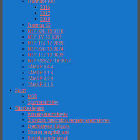
Erasmus+ KA1
2016
2017
2019
Erasmus K2
NTP-KNI-18-0116
NTP-TV-13-0091
NTP-TFJ-17-0039
NTP-KNI-19-0074
NTP-TFJ-19-0093
NTP-CSSZP-18-0017
TÁMOP 3.4.4
TÁMOP 3.1.4
TÁMOP 3.2.9
TÁMOP 3.1.5
Sport
MOB
Sporteredmény
Büszkeségeink
Versenyeredmények
Országos tanulmányi verseny eredmények
Eredményes diákjaink
Sikeres öregdiákjaink
Korábbi eredmények