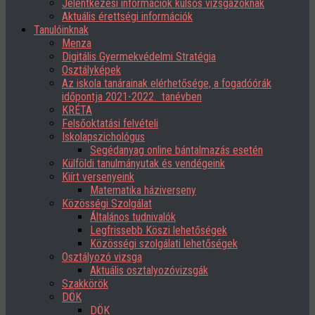
Jelentkezési információk külsős vizsgázóknak
Aktuális érettségi információk
Tanulóinknak
Menza
Digitális Gyermekvédelmi Stratégia
Osztályképek
Az iskola tanárainak elérhetősége, a fogadóórák
időpontja 2021-2022. tanévben
KRÉTA
Felsőoktatási felvételi
Iskolapszichológus
Segédanyag online bántalmazás esetén
Külföldi tanulmányutak és vendégeink
Kiírt versenyeink
Matematika háziverseny
Közösségi Szolgálat
Általános tudnivalók
Legfrissebb Köszi lehetőségek
Közösségi szolgálati lehetőségek
Osztályozó vizsga
Aktuális osztalyozóvizsgák
Szakkörök
DÖK
DÖK