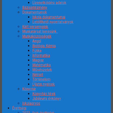
Üzenetköldési adatok
Bázisintézmény
Dokumentumok
Iskola dokumentumai
Letölthető nyomtatványok
Kiírt versenyeink
Munkatársat keresünk..
Munkaközösségek
Angol
Biológia-Kémia
Fizika
Informatika
Magyar
Matematika
Művészetek
Német
Történelem
Újlatin nyelvek
Könyvtár
Könyvtári hírek
Jubileumi évkönyv
Iskolaorvos
Érettségi
2021. őszi érettségi