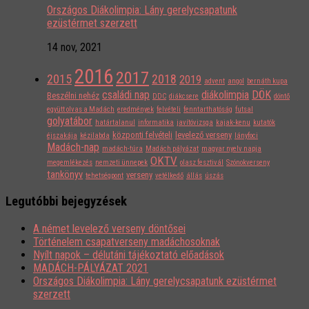
Országos Diákolimpia: Lány gerelycsapatunk
ezüstérmet szerzett
14 nov, 2021
2016
2017
2015
2018
2019
advent
angol
bernáth kupa
családi nap
diákolimpia
DÖK
Beszélni nehéz
DDC
diákcsere
döntő
együtt olvas a Madách
eredmények
felvételi
fenntarthatóság
futsal
golyatábor
határtalanul
informatika
javítóvizsga
kajak-kenu
kutatók
központi felvételi
levelező verseny
éjszakája
kézilabda
lányfoci
Madách-nap
madách-túra
Madách pályázat
magyar nyelv napja
OKTV
megemlékezés
nemzeti ünnepek
olasz fesztivál
Szónokverseny
tankönyv
verseny
tehetségpont
vetélkedő
állás
úszás
Legutóbbi bejegyzések
A német levelező verseny döntősei
Történelem csapatverseny madáchosoknak
Nyílt napok – délutáni tájékoztató előadások
MADÁCH-PÁLYÁZAT 2021
Országos Diákolimpia: Lány gerelycsapatunk ezüstérmet
szerzett