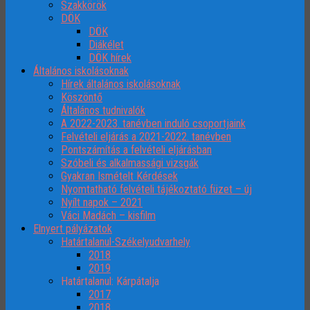
Szakkörök
DÖK
DÖK
Diákélet
DÖK hírek
Általános iskolásoknak
Hírek általános iskolásoknak
Köszöntő
Általános tudnivalók
A 2022-2023. tanévben induló csoportjaink
Felvételi eljárás a 2021-2022. tanévben
Pontszámítás a felvételi eljárásban
Szóbeli és alkalmassági vizsgák
Gyakran Ismételt Kérdések
Nyomtatható felvételi tájékoztató füzet – új
Nyílt napok – 2021
Váci Madách – kisfilm
Elnyert pályázatok
Határtalanul-Székelyudvarhely
2018
2019
Határtalanul: Kárpátalja
2017
2018