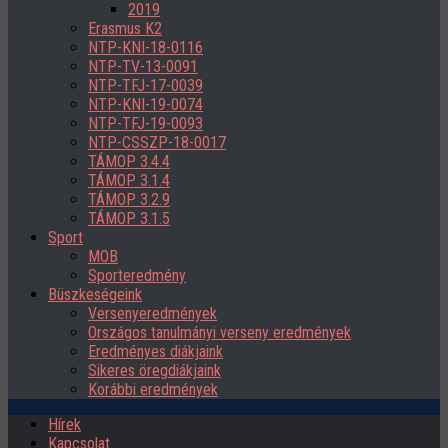
2019
Erasmus K2
NTP-KNI-18-0116
NTP-TV-13-0091
NTP-TFJ-17-0039
NTP-KNI-19-0074
NTP-TFJ-19-0093
NTP-CSSZP-18-0017
TÁMOP 3.4.4
TÁMOP 3.1.4
TÁMOP 3.2.9
TÁMOP 3.1.5
Sport
MOB
Sporteredmény
Büszkeségeink
Versenyeredmények
Országos tanulmányi verseny eredmények
Eredményes diákjaink
Sikeres öregdiákjaink
Korábbi eredmények
Hírek
Kapcsolat