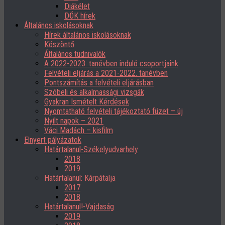
Diákélet
DÖK hírek
Általános iskolásoknak
Hírek általános iskolásoknak
Köszöntő
Általános tudnivalók
A 2022-2023. tanévben induló csoportjaink
Felvételi eljárás a 2021-2022. tanévben
Pontszámítás a felvételi eljárásban
Szóbeli és alkalmassági vizsgák
Gyakran Ismételt Kérdések
Nyomtatható felvételi tájékoztató füzet – új
Nyílt napok – 2021
Váci Madách – kisfilm
Elnyert pályázatok
Határtalanul-Székelyudvarhely
2018
2019
Határtalanul: Kárpátalja
2017
2018
Határtalanul!-Vajdaság
2019