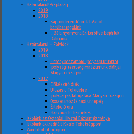
Határtalanul!-Vajdaság
2019
2018
Kapocsteremtő céllal Vácot
körülbarangolánk
I. Béla nyomvonalán karöltve bejártuk
Dalmáciát
Határtalanul – Felvidék
2019
2018
Élménybeszámoló Ipolysági utunkról
Ipolysági testvérgimnáziumunk diákjai
Magyarországon
2017
Előkészítő órák
Utazás a Felvidékre
Ipolyságiak látogatása Magyarországon
Összetartozás napi ünnepély
Értékelő óra
Hasznosuló termékek
Iskolánk az Oktatási Hivatal Bázisintézménye
Iskolánk akkreditált Kiváló Tehetségpont
VándoRobot program