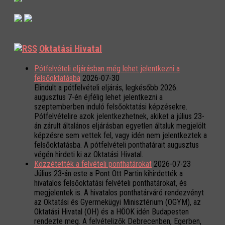
Oktatási Hivatal
Pótfelvételi eljárásban még lehet jelentkezni a
felsőoktatásba
2026-07-30
Elindult a pótfelvételi eljárás, legkésőbb 2026.
augusztus 7-én éjfélig lehet jelentkezni a
szeptemberben induló felsőoktatási képzésekre.
Pótfelvételire azok jelentkezhetnek, akiket a július 23-
án zárult általános eljárásban egyetlen általuk megjelölt
képzésre sem vettek fel, vagy idén nem jelentkeztek a
felsőoktatásba. A pótfelvételi ponthatárait augusztus
végén hirdeti ki az Oktatási Hivatal.
Közzétették a felvételi ponthatárokat
2026-07-23
Július 23-án este a Pont Ott Partin kihirdették a
hivatalos felsőoktatási felvételi ponthatárokat, és
megjelentek is. A hivatalos ponthatárváró rendezvényt
az Oktatási és Gyermekügyi Minisztérium (OGYM), az
Oktatási Hivatal (OH) és a HÖOK idén Budapesten
rendezte meg. A felvételizők Debrecenben, Egerben,